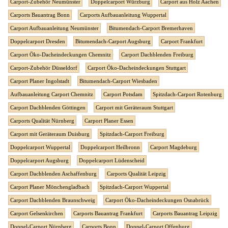
Carport-Zubehör Neumünster
Doppelcarport Würzburg
Carport aus Holz Aachen
Carports Bauantrag Bonn
Carports Aufbauanleitung Wuppertal
Carport Aufbauanleitung Neumünster
Bitumendach-Carport Bremerhaven
Doppelcarport Dresden
Bitumendach-Carport Augsburg
Carport Frankfurt
Carport Öko-Dacheindeckungen Chemnitz
Carport Dachblenden Freiburg
Carport-Zubehör Düsseldorf
Carport Öko-Dacheindeckungen Stuttgart
Carport Planer Ingolstadt
Bitumendach-Carport Wiesbaden
Aufbauanleitung Carport Chemnitz
Carport Potsdam
Spitzdach-Carport Rotenburg
Carport Dachblenden Göttingen
Carport mit Geräteraum Stuttgart
Carports Qualität Nürnberg
Carport Planer Essen
Carport mit Geräteraum Duisburg
Spitzdach-Carport Freiburg
Doppelcarport Wuppertal
Doppelcarport Heilbronn
Carport Magdeburg
Doppelcarport Augsburg
Doppelcarport Lüdenscheid
Carport Dachblenden Aschaffenburg
Carports Qualität Leipzig
Carport Planer Mönchengladbach
Spitzdach-Carport Wuppertal
Carport Dachblenden Braunschweig
Carport Öko-Dacheindeckungen Osnabrück
Carport Gelsenkirchen
Carports Bauantrag Frankfurt
Carports Bauantrag Leipzig
Doppel-Carport Nürnberg
Carports Bonn
Doppel-Carport Offenburg