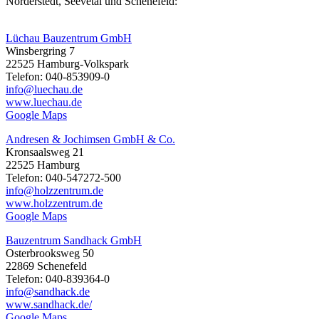
Norderstedt, Seevetal und Schenefeld:
Lüchau Bauzentrum GmbH
Winsbergring 7
22525 Hamburg-Volkspark
Telefon: 040-853909-0
info@luechau.de
www.luechau.de
Google Maps
Andresen & Jochimsen GmbH & Co.
Kronsaalsweg 21
22525 Hamburg
Telefon: 040-547272-500
info@holzzentrum.de
www.holzzentrum.de
Google Maps
Bauzentrum Sandhack GmbH
Osterbrooksweg 50
22869 Schenefeld
Telefon: 040-839364-0
info@sandhack.de
www.sandhack.de/
Google Maps