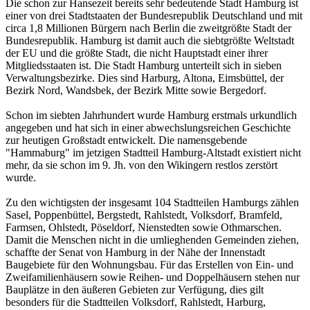
Die schon zur Hansezeit bereits sehr bedeutende Stadt Hamburg ist
einer von drei Stadtstaaten der Bundesrepublik Deutschland und mit
circa 1,8 Millionen Bürgern nach Berlin die zweitgrößte Stadt der
Bundesrepublik. Hamburg ist damit auch die siebtgrößte Weltstadt
der EU und die größte Stadt, die nicht Hauptstadt einer ihrer
Mitgliedsstaaten ist. Die Stadt Hamburg unterteilt sich in sieben
Verwaltungsbezirke. Dies sind Harburg, Altona, Eimsbüttel, der
Bezirk Nord, Wandsbek, der Bezirk Mitte sowie Bergedorf.
Schon im siebten Jahrhundert wurde Hamburg erstmals urkundlich
angegeben und hat sich in einer abwechslungsreichen Geschichte
zur heutigen Großstadt entwickelt. Die namensgebende
"Hammaburg" im jetzigen Stadtteil Hamburg-Altstadt existiert nicht
mehr, da sie schon im 9. Jh. von den Wikingern restlos zerstört
wurde.
Zu den wichtigsten der insgesamt 104 Stadtteilen Hamburgs zählen
Sasel, Poppenbüttel, Bergstedt, Rahlstedt, Volksdorf, Bramfeld,
Farmsen, Ohlstedt, Pöseldorf, Nienstedten sowie Othmarschen.
Damit die Menschen nicht in die umlieghenden Gemeinden ziehen,
schaffte der Senat von Hamburg in der Nähe der Innenstadt
Baugebiete für den Wohnungsbau. Für das Erstellen von Ein- und
Zweifamilienhäusern sowie Reihen- und Doppelhäusern stehen nur
Bauplätze in den äußeren Gebieten zur Verfügung, dies gilt
besonders für die Stadtteilen Volksdorf, Rahlstedt, Harburg,