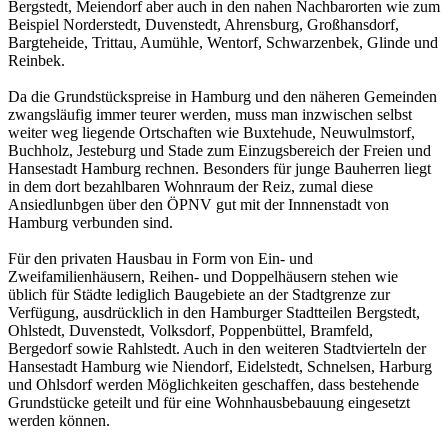
Bergstedt, Meiendorf aber auch in den nahen Nachbarorten wie zum
Beispiel Norderstedt, Duvenstedt, Ahrensburg, Großhansdorf,
Bargteheide, Trittau, Aumühle, Wentorf, Schwarzenbek, Glinde und
Reinbek.
Da die Grundstückspreise in Hamburg und den näheren Gemeinden
zwangsläufig immer teurer werden, muss man inzwischen selbst
weiter weg liegende Ortschaften wie Buxtehude, Neuwulmstorf,
Buchholz, Jesteburg und Stade zum Einzugsbereich der Freien und
Hansestadt Hamburg rechnen. Besonders für junge Bauherren liegt
in dem dort bezahlbaren Wohnraum der Reiz, zumal diese
Ansiedlunbgen über den ÖPNV gut mit der Innnenstadt von
Hamburg verbunden sind.
Für den privaten Hausbau in Form von Ein- und
Zweifamilienhäusern, Reihen- und Doppelhäusern stehen wie
üblich für Städte lediglich Baugebiete an der Stadtgrenze zur
Verfügung, ausdrücklich in den Hamburger Stadtteilen Bergstedt,
Ohlstedt, Duvenstedt, Volksdorf, Poppenbüttel, Bramfeld,
Bergedorf sowie Rahlstedt. Auch in den weiteren Stadtvierteln der
Hansestadt Hamburg wie Niendorf, Eidelstedt, Schnelsen, Harburg
und Ohlsdorf werden Möglichkeiten geschaffen, dass bestehende
Grundstücke geteilt und für eine Wohnhausbebauung eingesetzt
werden können.