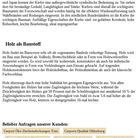
und Japan kommt der Kiefer eine außergewöhnliche symbolische Bedeutung zu: Sie stehen
dort für beständige Geduld, Langlebigkeit und Stärke. Kiefern sind überall die wichtigsten
Baumarten der Forstwirtschaft und werden häufig für die effektive Wiederaufforstung nach
Waldbränden und Rodungen eingesetzt. In den nördlichen Bundesländern ist die Kiefer die
wichtigste Baumart. Auffällige Eigenschaften der Kiefer sind: rot gefärbtes Kernholz, hohe
Robustheit, leichte Bearbeitung, ideal imprägnierbar.
Holz als Baustoff
Holz findet im Bauwesen sehr oft als sogenanntes Bauholz vielseitige Nutzung. Holz wird
im Bau zum Beispiel als Vollholz, Brettschichtholz oder in Form von Holzwerkstoffen
eingesetzt werden. Es wird sowohl für isolierende, konstruktive als auch für ästhetische
Anwendungen in Form von Verkleidungen zum Einsatz gebracht. Auf tragenden
Holzkonstruktionen fusst der Holzskelettbau, der Holzrahmenbau als auch der klassische
Fachwerkbau.
Holz überzeugt durch eine hohe Stabilität bei geringem Eigengewicht aus. Von allen
Festigkeiten des Holzes hat seine Zugfestigkeit die höchsten Werte, während die
Druckfestigkeit des Holzes gut 50 Prozent und die Schubfestigkeit nur annähernd 10 % der
Zugfestigkeitswerte erreichen. Die Zugfestigkeit von Stahl ist zwar 5-6 mal höher als die
Zugfestigkeit von Holz, letzteres ist demgegenüber 16-mal leichter.
Beliebte Anfragen unserer Kunden:
Carport Öko-Dacheindeckungen Trier
Carports Qualität Oldenburg