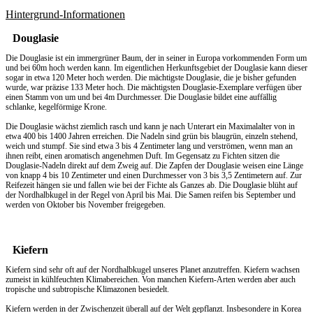
Hintergrund-Informationen
Douglasie
Die Douglasie ist ein immergrüner Baum, der in seiner in Europa vorkommenden Form um
und bei 60m hoch werden kann. Im eigentlichen Herkunftsgebiet der Douglasie kann dieser
sogar in etwa 120 Meter hoch werden. Die mächtigste Douglasie, die je bisher gefunden
wurde, war präzise 133 Meter hoch. Die mächtigsten Douglasie-Exemplare verfügen über
einen Stamm von um und bei 4m Durchmesser. Die Douglasie bildet eine auffällig
schlanke, kegelförmige Krone.
Die Douglasie wächst ziemlich rasch und kann je nach Unterart ein Maximalalter von in
etwa 400 bis 1400 Jahren erreichen. Die Nadeln sind grün bis blaugrün, einzeln stehend,
weich und stumpf. Sie sind etwa 3 bis 4 Zentimeter lang und verströmen, wenn man an
ihnen reibt, einen aromatisch angenehmen Duft. Im Gegensatz zu Fichten sitzen die
Douglasie-Nadeln direkt auf dem Zweig auf. Die Zapfen der Douglasie weisen eine Länge
von knapp 4 bis 10 Zentimeter und einen Durchmesser von 3 bis 3,5 Zentimetern auf. Zur
Reifezeit hängen sie und fallen wie bei der Fichte als Ganzes ab. Die Douglasie blüht auf
der Nordhalbkugel in der Regel von April bis Mai. Die Samen reifen bis September und
werden von Oktober bis November freigegeben.
Kiefern
Kiefern sind sehr oft auf der Nordhalbkugel unseres Planet anzutreffen. Kiefern wachsen
zumeist in kühlfeuchten Klimabereichen. Von manchen Kiefern-Arten werden aber auch
tropische und subtropische Klimazonen besiedelt.
Kiefern werden in der Zwischenzeit überall auf der Welt gepflanzt. Insbesondere in Korea