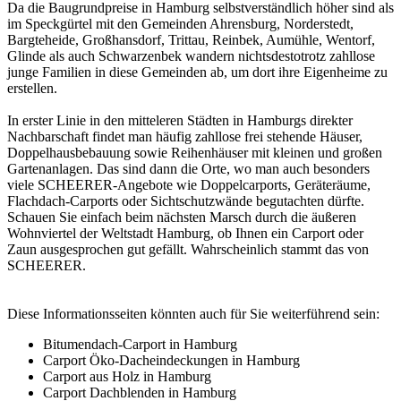
Da die Baugrundpreise in Hamburg selbstverständlich höher sind als
im Speckgürtel mit den Gemeinden Ahrensburg, Norderstedt,
Bargteheide, Großhansdorf, Trittau, Reinbek, Aumühle, Wentorf,
Glinde als auch Schwarzenbek wandern nichtsdestotrotz zahllose
junge Familien in diese Gemeinden ab, um dort ihre Eigenheime zu
erstellen.
In erster Linie in den mitteleren Städten in Hamburgs direkter
Nachbarschaft findet man häufig zahllose frei stehende Häuser,
Doppelhausbebauung sowie Reihenhäuser mit kleinen und großen
Gartenanlagen. Das sind dann die Orte, wo man auch besonders
viele SCHEERER-Angebote wie Doppelcarports, Geräteräume,
Flachdach-Carports
oder Sichtschutzwände begutachten dürfte.
Schauen Sie einfach beim nächsten Marsch durch die äußeren
Wohnviertel der Weltstadt Hamburg, ob Ihnen ein Carport oder
Zaun ausgesprochen gut gefällt. Wahrscheinlich stammt das von
SCHEERER.
Diese Informationsseiten könnten auch für Sie weiterführend sein:
Bitumendach-Carport in Hamburg
Carport Öko-Dacheindeckungen in Hamburg
Carport aus Holz in Hamburg
Carport Dachblenden in Hamburg