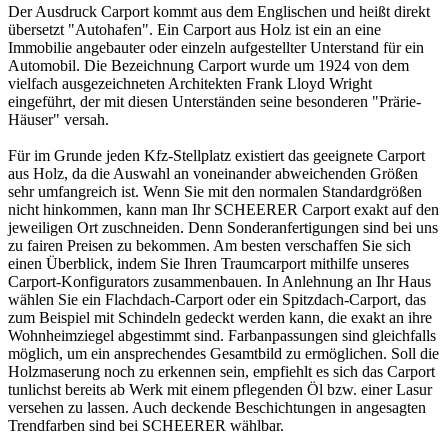
Der Ausdruck
Carport
kommt aus dem Englischen und heißt direkt
übersetzt "Autohafen". Ein
Carport aus Holz
ist ein an eine
Immobilie angebauter oder einzeln aufgestellter Unterstand für ein
Automobil. Die Bezeichnung Carport wurde um 1924 von dem
vielfach ausgezeichneten Architekten Frank Lloyd Wright
eingeführt, der mit diesen Unterständen seine besonderen "Prärie-
Häuser" versah.
Für im Grunde jeden Kfz-Stellplatz existiert das geeignete Carport
aus Holz, da die Auswahl an voneinander abweichenden Größen
sehr umfangreich ist. Wenn Sie mit den normalen Standardgrößen
nicht hinkommen, kann man Ihr SCHEERER Carport exakt auf den
jeweiligen Ort zuschneiden. Denn Sonderanfertigungen sind bei uns
zu fairen Preisen zu bekommen. Am besten verschaffen Sie sich
einen Überblick, indem Sie Ihren Traumcarport mithilfe unseres
Carport-Konfigurators zusammenbauen. In Anlehnung an Ihr Haus
wählen Sie ein Flachdach-Carport oder ein Spitzdach-Carport, das
zum Beispiel mit Schindeln gedeckt werden kann, die exakt an ihre
Wohnheimziegel abgestimmt sind. Farbanpassungen sind gleichfalls
möglich, um ein ansprechendes Gesamtbild zu ermöglichen. Soll die
Holzmaserung noch zu erkennen sein, empfiehlt es sich das Carport
tunlichst bereits ab Werk mit einem pflegenden Öl bzw. einer Lasur
versehen zu lassen. Auch deckende Beschichtungen in angesagten
Trendfarben sind bei SCHEERER wählbar.