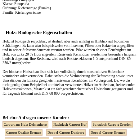
Klasse: Pinopsida
Ordnung: Kiefernartige (Pinales)
Familie: Kieferngewächse
Holz: Biologische Eigenschaften
Holz ist biologisch recyclebar, ist deshalb aber auch anfällig in Hinblick auf biotischen
Schädlingen. Es kann also beispielsweise von Insekten, Pilzen oder Bakterien angegriffen
und in seiner Substanz dauerhaft zerstört werden. Pilze würden ab einer Feuchtigkeit im
Holz von zirka 20 % Holz angreifen. Resistente Kernhölzer werden nur besonders langsam
biotisch abgebaut. Ihre Resistenz wird nach Resistenzklassen 1-5 entsprechend DIN EN
350-2 untergliedert.
Der biotische Holzabbau lässt sich fast vollständig durch konstruktiven Holzschutz
vermindern oder vermeiden. Dabei stehen die Verhinderung der Befeuchtung sowie unter
Umsatänden der Einsatz geeigneter, resistenter Kernhölzer im Vordergrund. Da, wo das
nicht genügt (zum Beispiel bei unmittelbar verwitterten Hölzer im Außenbau, freistehenden
Holzkonstruktionen, Masten) ist ein fachgerechter chemischer Holzschutz geeigneter und
für tragende Element nach DIN 68 800 vorgeschrieben.
Beliebte Anfragen unserer Kunden:
Carport aus Holz Delmenhorst
Flachdach-Carport Hof
Spitzdach-Carport Dresden
Carport Qualität Bremen
Doppel-Carport Duisburg
Doppel-Carport Bremen