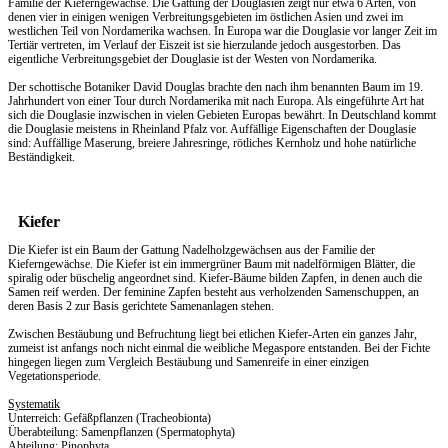
Familie der Kieferngewächse. Die Gattung der Douglasien zeigt nur etwa 6 Arten, von
denen vier in einigen wenigen Verbreitungsgebieten im östlichen Asien und zwei im
westlichen Teil von Nordamerika wachsen. In Europa war die Douglasie vor langer Zeit im
Tertiär vertreten, im Verlauf der Eiszeit ist sie hierzulande jedoch ausgestorben. Das
eigentliche Verbreitungsgebiet der Douglasie ist der Westen von Nordamerika.
Der schottische Botaniker David Douglas brachte den nach ihm benannten Baum im 19.
Jahrhundert von einer Tour durch Nordamerika mit nach Europa. Als eingeführte Art hat
sich die Douglasie inzwischen in vielen Gebieten Europas bewährt. In Deutschland kommt
die Douglasie meistens in Rheinland Pfalz vor. Auffällige Eigenschaften der Douglasie
sind: Auffällige Maserung, breiere Jahresringe, rötliches Kernholz und hohe natürliche
Beständigkeit.
Kiefer
Die Kiefer ist ein Baum der Gattung Nadelholzgewächsen aus der Familie der
Kieferngewächse. Die Kiefer ist ein immergrüner Baum mit nadelförmigen Blätter, die
spiralig oder büschelig angeordnet sind. Kiefer-Bäume bilden Zapfen, in denen auch die
Samen reif werden. Der feminine Zapfen besteht aus verholzenden Samenschuppen, an
deren Basis 2 zur Basis gerichtete Samenanlagen stehen.
Zwischen Bestäubung und Befruchtung liegt bei etlichen Kiefer-Arten ein ganzes Jahr,
zumeist ist anfangs noch nicht einmal die weibliche Megaspore entstanden. Bei der Fichte
hingegen liegen zum Vergleich Bestäubung und Samenreife in einer einzigen
Vegetationsperiode.
Systematik
Unterreich: Gefäßpflanzen (Tracheobionta)
Überabteilung: Samenpflanzen (Spermatophyta)
Abteilung: Pinophyta