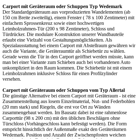
Carport mit Geräteraum oder Schuppen Typ Wedemark
Der Standardgeräteraum aus vorproduzierten Wandelementen (ab
150 cm Breite zweiteilig), einem Fenster ( 78 x 100 Zentimeter) mit
einfachem Sprossenkreuz sowie einer hochwertigen
Leimholzrahmen-Tür (200 x 98 Zentimeter), Schloss und
Türdrücker. Die modulare Konstruktion unserer Wandbauteile
erlaubt eine Vielzahl von Gestaltungsmöglichkeiten. Als
Spezialausstattung bei einem
Carport
mit Abstellraum gewähren wir
auch die Variante, die Geräteraumtür als Schiebetür zu wählen.
Gerade wenn die Tür in den Carport geöffnet werden müsste, kann
man bei einer Variante zum Schieben auch bei vorhandenen Auto
unkompliziert in den Raum kommen. Die Schiebetür ist mit einem
Leimholzrahmen inklusive Schloss für einen Profilzylinder
versehen.
Carport mit Geräteraum oder Schuppen vom Typ Allertal
Die günstige Alternative bei einem Carport mit Geräteraum - ist eine
Zusammenstellung aus losem Einzelmaterial, Nut- und Federbohlen
(20 mm stark) und Riegeln, die erst vor Ort zu Wänden
zusammengebaut werden. Im Bausatz dabei ist eine rahmenlose
Carporttür (98 x 200 cm) mit den üblichen Beschlägen ohne
Türschloss (Vorhängeschloss kann befestigt werden). Die Form
entspricht hinsichtlich der Außenmaße exakt den Geräteräumen
Wedemark. Position und Anzahl der Zwischenpfosten weichen