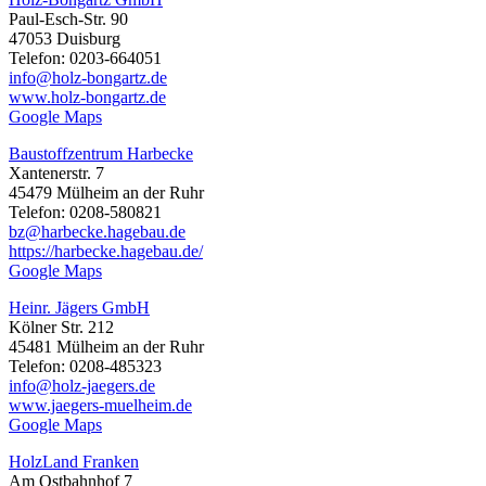
Paul-Esch-Str. 90
47053 Duisburg
Telefon: 0203-664051
info@holz-bongartz.de
www.holz-bongartz.de
Google Maps
Baustoffzentrum Harbecke
Xantenerstr. 7
45479 Mülheim an der Ruhr
Telefon: 0208-580821
bz@harbecke.hagebau.de
https://harbecke.hagebau.de/
Google Maps
Heinr. Jägers GmbH
Kölner Str. 212
45481 Mülheim an der Ruhr
Telefon: 0208-485323
info@holz-jaegers.de
www.jaegers-muelheim.de
Google Maps
HolzLand Franken
Am Ostbahnhof 7