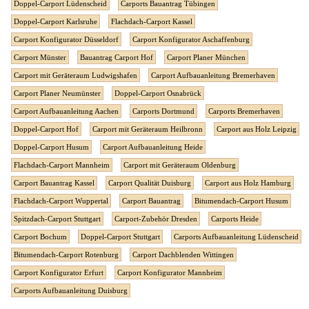
Doppel-Carport Lüdenscheid
Carports Bauantrag Tübingen
Doppel-Carport Karlsruhe
Flachdach-Carport Kassel
Carport Konfigurator Düsseldorf
Carport Konfigurator Aschaffenburg
Carport Münster
Bauantrag Carport Hof
Carport Planer München
Carport mit Geräteraum Ludwigshafen
Carport Aufbauanleitung Bremerhaven
Carport Planer Neumünster
Doppel-Carport Osnabrück
Carport Aufbauanleitung Aachen
Carports Dortmund
Carports Bremerhaven
Doppel-Carport Hof
Carport mit Geräteraum Heilbronn
Carport aus Holz Leipzig
Doppel-Carport Husum
Carport Aufbauanleitung Heide
Flachdach-Carport Mannheim
Carport mit Geräteraum Oldenburg
Carport Bauantrag Kassel
Carport Qualität Duisburg
Carport aus Holz Hamburg
Flachdach-Carport Wuppertal
Carport Bauantrag
Bitumendach-Carport Husum
Spitzdach-Carport Stuttgart
Carport-Zubehör Dresden
Carports Heide
Carport Bochum
Doppel-Carport Stuttgart
Carports Aufbauanleitung Lüdenscheid
Bitumendach-Carport Rotenburg
Carport Dachblenden Wittingen
Carport Konfigurator Erfurt
Carport Konfigurator Mannheim
Carports Aufbauanleitung Duisburg