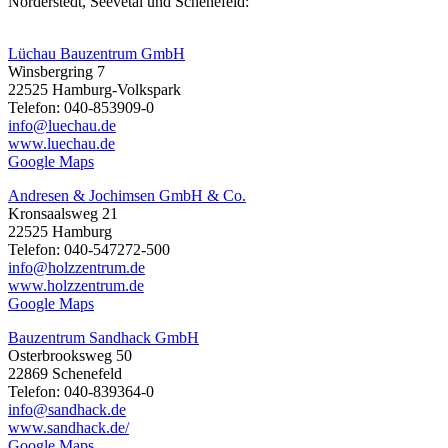
Norderstedt, Seevetal und Schenefeld:
Lüchau Bauzentrum GmbH
Winsbergring 7
22525 Hamburg-Volkspark
Telefon: 040-853909-0
info@luechau.de
www.luechau.de
Google Maps
Andresen & Jochimsen GmbH & Co.
Kronsaalsweg 21
22525 Hamburg
Telefon: 040-547272-500
info@holzzentrum.de
www.holzzentrum.de
Google Maps
Bauzentrum Sandhack GmbH
Osterbrooksweg 50
22869 Schenefeld
Telefon: 040-839364-0
info@sandhack.de
www.sandhack.de/
Google Maps