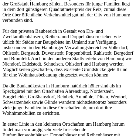
der Großstadt Hamburg zählen. Besonders für junge Familien liegt
in dem dort günstigeren Quadratmeterpreis der Reiz, zumal diese
Orte über öffentliche Verkehrsmittel gut mit der City von Hamburg
verbunden sind.
Für den privaten Baubereich in Gestalt von Ein- und
Zweifamilienhäusern, Reihen- und Doppelhäusern stehen wie
üblich für Städte nur Baugebiete im Umland zur Verfügung,
insbesondere in den Hamburger Verwaltungsbereichen Volksdorf,
Ohlstedt, Bergstedt, Duvenstedt, Poppenbüttel, Rahlstedt, Bergedorf
und Bramfeld. Auch in den anderen Stadtvierteln von Hamburg wie
Niendorf, Eidelstedt, Schnelsen, Ohlsdorf und Harburg werden
Möglichkeiten geschaffen, dass existente Grundstücke geteilt und
für eine Wohnhausbebauung eingesetzt werden können.
Da die Baulandkosten in Hamburg natürlich höher sind als im
Speckgürtel mit den Ortschaften Ahrensburg, Norderstedt,
Bargteheide, Großhansdorf, Reinbek, Aumühle, Trittau, Wentorf,
Schwarzenbek sowie Glinde wandern nichtsdestotrotz besonders
viele junge Familien in diese Ortschaften ab, um dort ihre
Wohnimmobilien zu errichten.
In erster Linie in den kleineren Ortschaften um Hamburg herum
findet man vorrangig sehr viele freistehende
Einfamilienwohnhäuser, Doppelhäuser und Reihenhäuser mit