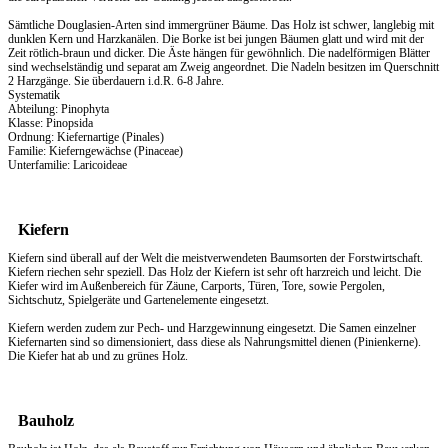
Sämtliche Douglasien-Arten sind immergrüner Bäume. Das Holz ist schwer, langlebig mit
dunklen Kern und Harzkanälen. Die Borke ist bei jungen Bäumen glatt und wird mit der
Zeit rötlich-braun und dicker. Die Äste hängen für gewöhnlich. Die nadelförmigen Blätter
sind wechselständig und separat am Zweig angeordnet. Die Nadeln besitzen im Querschnitt
2 Harzgänge. Sie überdauern i.d.R. 6-8 Jahre.
Systematik
Abteilung: Pinophyta
Klasse: Pinopsida
Ordnung: Kiefernartige (Pinales)
Familie: Kieferngewächse (Pinaceae)
Unterfamilie: Laricoideae
Kiefern
Kiefern sind überall auf der Welt die meistverwendeten Baumsorten der Forstwirtschaft.
Kiefern riechen sehr speziell. Das
Holz
der Kiefern ist sehr oft harzreich und leicht. Die
Kiefer wird im Außenbereich für Zäune, Carports, Türen, Tore, sowie Pergolen,
Sichtschutz, Spielgeräte und Gartenelemente eingesetzt.
Kiefern werden zudem zur Pech- und Harzgewinnung eingesetzt. Die Samen einzelner
Kiefernarten sind so dimensioniert, dass diese als Nahrungsmittel dienen (Pinienkerne).
Die Kiefer hat ab und zu grünes Holz.
Bauholz