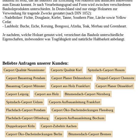
Bauholz ist Holz, das als Baustoff zur Errichtung von Häusern und ähnlichen Bauwerken
zum Einsatz kommt. Je nach Verarbeitungsgrad und Form wird zwischen verschiedenen
Bauholzprodukten unterschieden. In Deutschland sind nur einige Holzarten zur
Verwendung für tragende Zwecke gestattet (nach DIN 1052):
- Nadelhölzer: Fichte, Douglasie, Kiefer, Tanne, Southern Pine, Lärche sowie Yellow
Cedar.
- Laubholz: Buche, Eiche, Keruing, Bongossi, Afzelia, Teak, Merbau und Greenheart.
Je nachdem, welche Holzart genutzt wird, verzeichnet das Bauholz unterschiedliche
Eigenschaften, insbesondere was Tragfähigkeit und natürliche Haltbarkeit anbelangt.
Beliebte Anfragen unserer Kunden:
Carport Qualität Neumünster
Carports Qualität Kiel
Spitzdach-Carport Husum
Carport Bauantrag Potsdam
Carport Planer Delmenhorst
Doppel-Carport Chemnitz
Bauantrag Carport Münster
Carport aus Holz Frankfurt
Carport Planer Düsseldorf
Carport Leipzig
Carport aus Holz
Bitumendach-Carport Nürnberg
Spitzdach-Carport Uelzen
Carports Aufbauanleitung Frankfurt
Flachdach-Carport Potsdam
Carport Öko-Dacheindeckungen Flensburg
Flachdach-Carport Offenburg
Carports Aufbauanleitung Bochum
Doppelcarport Köln
Carport-Zubehör Aachen
Carport Öko-Dacheindeckungen Berlin
Bitumendach-Carport Bremen