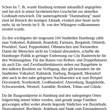
Schon im 7. Jh. wurde Hamburg erstmals urkundlich angegeben
und hat sich in seiner facettenreichen Geschichte zur aktuellen
Großstadt entwickelt. Die namensgebende "Hammaburg" stand
einst im Bereich der heutigen Altstadt, existiert aber heute nicht
mehr, da sie bereits im 9. Jh. von den Wikingern vollkommmen
zerstört wurde.
Zu den wichtigsten der insgesamt 104 Stadtteilen Hamburgs zählt
man Volksdorf, Rahlstedt, Bramfeld, Farmsen, Bergstedt, Ohlstedt,
Pöseldorf, Sasel, Poppenbüttel, Othmarschen und Nienstedten.
Damit die Menschen nicht ins Umland abwandern, schaffte die
Hamburger Politik in geringer Entfernung zur City Baubereiche für
den Wohnungsbau. Für das Bauen von Reihen- und Doppelhäusern
als auch Ein- und Zweifamilienhäusern stehen nur Baugebiete in
den äußeren Bezirken zur Verfügung, dies gilt besonders für die
Stadtteilen Volksdorf, Rahlstedt, Harburg, Bergstedt, Meiendorf
aber auch in den nahe gelegenen Nachbarorten wie zum Beispiel
Duvenstedt, Norderstedt, Großhansdorf, Ahrensburg, Bargteheide,
Schwarzenbek, Wentorf, Aumühle, Reinbek, Trittau und Glinde.
Da die Baugrundpreise in Hamburg und den nahegelegen Orten
folgerichtig immer höher werden, sind gerade junge Familien
gezwungen selbst weiter abseits liegende Städtchen wie Buxtehude,
Neuwulmstorf, Buchholz, Jesteburg und Stade zum Einzugsbereich