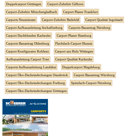
Doppelcarport Göttingen
Carport-Zubehör Gifhorn
Carport-Zubehör Mönchengladbach
Carport Planer Frankfurt
Carports Neumünster
Carport-Zubehör Bielefeld
Carport Qualität Ingolstadt
Carport Aufbauanleitung Aschaffenburg
Carports Bauantrag Nürnberg
Carport Dachblenden Karlsruhe
Carport Planer Hamburg
Carports Bauantrag Oldenburg
Flachdach-Carport Husum
Carport Konfigurator Koblenz
Carport aus Holz Wittingen
Aufbauanleitung Carport Trier
Carport Qualität Karlsruhe
Carports Aufbauanleitung Landshut
Doppelcarport Magdeburg
Carport Öko-Dacheindeckungen Osnabrück
Carport Bauantrag Würzburg
Carport Öko-Dacheindeckungen Freiburg
Spitzdach-Carport Nürnberg
Carport Öko-Dacheindeckungen Göttingen