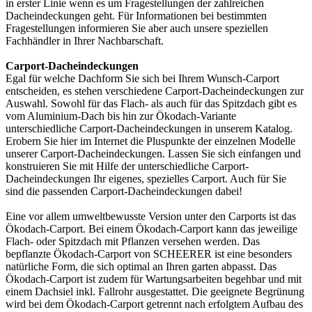
in erster Linie wenn es um Fragestellungen der zahlreichen
Dacheindeckungen geht. Für Informationen bei bestimmten
Fragestellungen informieren Sie aber auch unsere speziellen
Fachhändler in Ihrer Nachbarschaft
.
Carport-Dacheindeckungen
Egal für welche Dachform Sie sich bei Ihrem Wunsch-Carport
entscheiden, es stehen verschiedene Carport-Dacheindeckungen zur
Auswahl. Sowohl für das Flach- als auch für das Spitzdach gibt es
vom Aluminium-Dach bis hin zur Ökodach-Variante
unterschiedliche Carport-Dacheindeckungen in unserem Katalog.
Erobern Sie hier im Internet die Pluspunkte der einzelnen Modelle
unserer Carport-Dacheindeckungen. Lassen Sie sich einfangen und
konstruieren Sie mit Hilfe der unterschiedliche Carport-
Dacheindeckungen Ihr eigenes, spezielles Carport. Auch für Sie
sind die passenden Carport-Dacheindeckungen dabei!
Eine vor allem umweltbewusste Version unter den Carports ist das
Ökodach-Carport. Bei einem Ökodach-Carport kann das jeweilige
Flach- oder Spitzdach mit Pflanzen versehen werden. Das
bepflanzte Ökodach-Carport von SCHEERER ist eine besonders
natürliche Form, die sich optimal an Ihren garten abpasst. Das
Ökodach-Carport ist zudem für Wartungsarbeiten begehbar und mit
einem Dachsiel inkl. Fallrohr ausgestattet. Die geeignete Begrünung
wird bei dem Ökodach-Carport getrennt nach erfolgtem Aufbau des