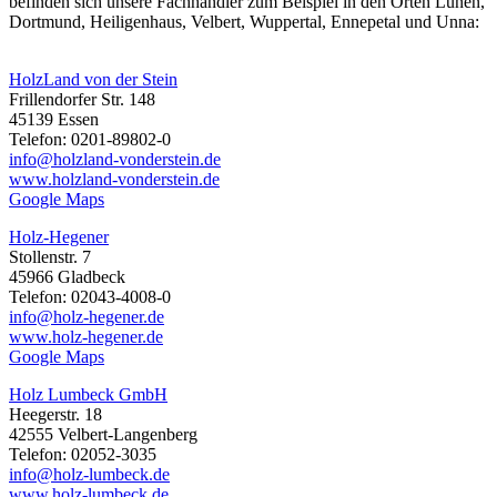
befinden sich unsere Fachhändler zum Beispiel in den Orten Lünen,
Dortmund, Heiligenhaus, Velbert, Wuppertal, Ennepetal und Unna:
HolzLand von der Stein
Frillendorfer Str. 148
45139 Essen
Telefon: 0201-89802-0
info@holzland-vonderstein.de
www.holzland-vonderstein.de
Google Maps
Holz-Hegener
Stollenstr. 7
45966 Gladbeck
Telefon: 02043-4008-0
info@holz-hegener.de
www.holz-hegener.de
Google Maps
Holz Lumbeck GmbH
Heegerstr. 18
42555 Velbert-Langenberg
Telefon: 02052-3035
info@holz-lumbeck.de
www.holz-lumbeck.de