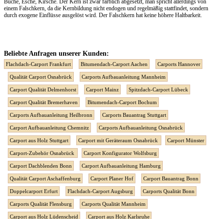
Buche, Esche, Kirsche. Der Kern ist zwar farblich abgesetzt, man spricht allerdings von
einem Falschkern, da die Kernbildung nicht endogen und regelmäßig stattfindet, sondern
durch exogene Einflüsse ausgelöst wird. Der Falschkern hat keine höhere Haltbarkeit.
Beliebte Anfragen unserer Kunden:
Flachdach-Carport Frankfurt
Bitumendach-Carport Aachen
Carports Hannover
Qualität Carport Osnabrück
Carports Aufbauanleitung Mannheim
Carport Qualität Delmenhorst
Carport Mainz
Spitzdach-Carport Lübeck
Carport Qualität Bremerhaven
Bitumendach-Carport Bochum
Carports Aufbauanleitung Heilbronn
Carports Bauantrag Stuttgart
Carport Aufbauanleitung Chemnitz
Carports Aufbauanleitung Osnabrück
Carport aus Holz Stuttgart
Carport mit Geräteraum Osnabrück
Carport Münster
Carport-Zubehör Osnabrück
Carport Konfigurator Wolfsburg
Carport Dachblenden Bonn
Carport Aufbauanleitung Hamburg
Qualität Carport Aschaffenburg
Carport Planer Hof
Carport Bauantrag Bonn
Doppelcarport Erfurt
Flachdach-Carport Augsburg
Carports Qualität Bonn
Carports Qualität Flensburg
Carports Qualität Mannheim
Carport aus Holz Lüdenscheid
Carport aus Holz Karlsruhe