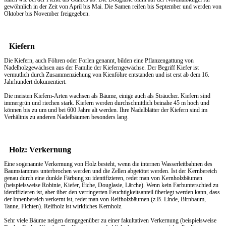
gewöhnlich in der Zeit von April bis Mai. Die Samen reifen bis September und werden von
Oktober bis November freigegeben.
Kiefern
Die Kiefern, auch Föhren oder Forlen genannt, bilden eine Pflanzengattung von
Nadelholzgewächsen aus der Familie der Kieferngewächse. Der Begriff Kiefer ist
vermutlich durch Zusammenziehung von Kienföhre entstanden und ist erst ab dem 16.
Jahrhundert dokumentiert.
Die meisten Kiefern-Arten wachsen als Bäume, einige auch als Sträucher. Kiefern sind
immergrün und riechen stark. Kiefern werden durchschnittlich beinahe 45 m hoch und
können bis zu um und bei 600 Jahre alt werden. Ihre Nadelblätter der Kiefern sind im
Verhältnis zu anderen Nadelbäumen besonders lang.
Holz: Verkernung
Eine sogenannte Verkernung von Holz besteht, wenn die internen Wasserleitbahnen des
Baumstammes unterbrochen werden und die Zellen abgetötet werden. Ist der Kernbereich
genau durch eine dunkle Färbung zu identifizieren, redet man von Kernholzbäumen
(beispielsweise Robinie, Kiefer, Eiche, Douglasie, Lärche). Wenn kein Farbunterschied zu
identifizieren ist, aber über den verringerten Feuchtigkeitsanteil überlegt werden kann, dass
der Innenbereich verkernt ist, redet man von Reifholzbäumen (z.B. Linde, Birnbaum,
Tanne, Fichten). Reifholz ist wirkliches Kernholz.
Sehr viele Bäume neigen demgegenüber zu einer fakultativen Verkernung (beispielsweise