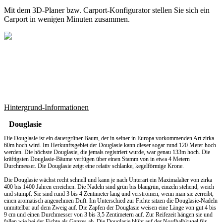
Mit dem
3D-Planer
bzw.
Carport-Konfigurator
stellen Sie sich ein
Carport in wenigen Minuten zusammen.
Hintergrund-Informationen
Douglasie
Die Douglasie ist ein dauergrüner Baum, der in seiner in Europa vorkommenden Art zirka
60m hoch wird. Im Herkunftsgebiet der Douglasie kann dieser sogar rund 120 Meter hoch
werden. Die höchste Douglasie, die jemals registriert wurde, war genau 133m hoch. Die
kräftigsten Douglasie-Bäume verfügen über einen Stamm von in etwa 4 Metern
Durchmesser. Die Douglasie zeigt eine relativ schlanke, kegelförmige Krone.
Die Douglasie wächst recht schnell und kann je nach Unterart ein Maximalalter von zirka
400 bis 1400 Jahren erreichen. Die Nadeln sind grün bis blaugrün, einzeln stehend, weich
und stumpf. Sie sind rund 3 bis 4 Zentimeter lang und verströmen, wenn man sie zerreibt,
einen aromatisch angenehmen Duft. Im Unterschied zur Fichte sitzen die Douglasie-Nadeln
unmittelbar auf dem Zweig auf. Die Zapfen der Douglasie weisen eine Länge von gut 4 bis
9 cm und einen Durchmesser von 3 bis 3,5 Zentimetern auf. Zur Reifezeit hängen sie und
fallen wie bei der Fichte als Ganzes ab. Die Douglasie blüht auf der Nordhalbkugel für