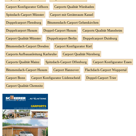
Carport Konfigurator Gifhorn
Carports Qualität Wiesbaden
Spitzdach-Carport Münster
Carport mit Geräteraum Kassel
Doppelcarport Flensburg
Bitumendach-Carport Gelsenkirchen
Doppelcarport Husum
Doppel-Carport Husum
Carports Qualität Mannheim
Carport Qualität Münster
Doppelcarport Berlin
Doppelcarport Duisburg
Bitumendach-Carport Dresden
Carport Konfigurator Kiel
Carports Aufbauanleitung Karlsruhe
Carport Qualität Nürnberg
Carports Qualität Mainz
Spitzdach-Carport Offenburg
Carport Konfigurator Essen
Bitumendach-Carport Husum
Carport Hannover
Flachdach-Carport Wuppertal
Carport Bonn
Carport Konfigurator Lüdenscheid
Doppel-Carport Trier
Carport Qualität Chemnitz