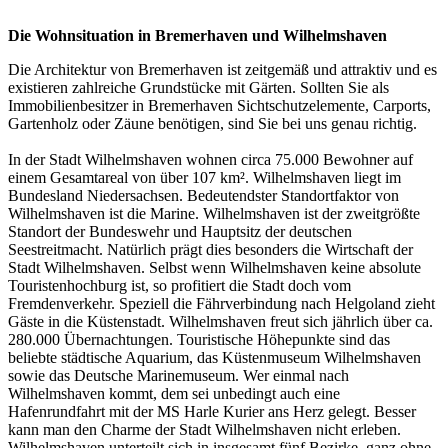
Die Wohnsituation in Bremerhaven und Wilhelmshaven
Die Architektur von Bremerhaven ist zeitgemäß und attraktiv und es
existieren zahlreiche Grundstücke mit Gärten. Sollten Sie als
Immobilienbesitzer in Bremerhaven Sichtschutzelemente, Carports,
Gartenholz oder Zäune benötigen, sind Sie bei uns genau richtig.
In der Stadt Wilhelmshaven wohnen circa 75.000 Bewohner auf
einem Gesamtareal von über 107 km². Wilhelmshaven liegt im
Bundesland Niedersachsen. Bedeutendster Standortfaktor von
Wilhelmshaven ist die Marine. Wilhelmshaven ist der zweitgrößte
Standort der Bundeswehr und Hauptsitz der deutschen
Seestreitmacht. Natürlich prägt dies besonders die Wirtschaft der
Stadt Wilhelmshaven. Selbst wenn Wilhelmshaven keine absolute
Touristenhochburg ist, so profitiert die Stadt doch vom
Fremdenverkehr. Speziell die Fährverbindung nach Helgoland zieht
Gäste in die Küstenstadt. Wilhelmshaven freut sich jährlich über ca.
280.000 Übernachtungen. Touristische Höhepunkte sind das
beliebte städtische Aquarium, das Küstenmuseum Wilhelmshaven
sowie das Deutsche Marinemuseum. Wer einmal nach
Wilhelmshaven kommt, dem sei unbedingt auch eine
Hafenrundfahrt mit der MS Harle Kurier ans Herz gelegt. Besser
kann man den Charme der Stadt Wilhelmshaven nicht erleben.
Wilhelmshaven unterteilt sich in insgesamt fünf Bezirke. ganz ohne