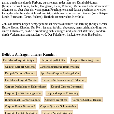
genau durch eine dunkle Färbung zu erkennen, redet man von Kernholzbäumen
(beispielsweise Lärche, Kiefer, Douglasie, Eiche, Robinie). Wenn kein Farbunterschied zu
erkennen ist, aber über den verringerten Feuchtigkeitsanteil darauf geschlossen werden
kann, dass der Innenbereich verkernt ist, spricht man von Reifholzbäumen (zum Beispiel
Linde, Birnbaum, Tanne, Fichten). Reifholz ist natürliches Kernholz.
Zahllose Bäume neigen demgegenüber zu einer fakultativen Verkernung (beispielsweise
Buche, Esche, Kirsche. Der Kern ist zwar farblich abgesetzt, man spricht allerdings von
einem Falschkern, da die Kernbildung nicht endogen und jedesmal stattfindet, sondern
durch Verletzungen angestoßen wird. Der Falschkern hat keine erhöhte Haltbarkeit.
Beliebte Anfragen unserer Kunden:
Flachdach-Carport Stuttgart
Carports Qualität Kiel
Carport Bauantrag Essen
Qualität Carport Koblenz
Carports Bauantrag Bremerhaven
Doppel-Carport Chemnitz
Spitzdach-Carport Ludwigshafen
Flachdach-Carport Münster
Carports Aufbauanleitung Oldenburg
Carport Dachblenden Delmenhorst
Doppel-Carport Darmstadt
Carport Qualität Ludwigshafen
Doppel-Carport Rotenburg
Bitumendach-Carport Lübeck
Carports Nürnberg
Carports Qualität Husum
Carport Planer Dortmund
Carport Qualität Gelsenkirchen
Carport Qualität Osnabrück
Carport-Zubehör Aachen