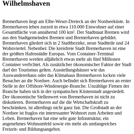
Wilhelmshaven
Bremerhaven liegt am Elbe-Weser-Dreieck an der Nordseeküste. In
Bremerhaven leben zurzeit in etwa 110.000 Einwohner auf einer
Gesamtfläche von annähernd 100 km². Der Stadtstaat Bremen wird
aus den Stadtgemeinden Bremen und Bremerhaven gebildet.
Bremerhaven gliedert sich in 2 Stadtbezirke, neun Stadtteile und 24
Wohnviertel. Nebenbei: Die kreisfreie Stadt Bremerhaven ist eine
der größten Hafenstädte Europas. Vom Container-Terminal
Bremerhaven werden alljährlich etwas mehr als fünf Millionen
Container verfrchtet. Als zusätzlicher ökonomischer Faktor der Stadt
darf der Tourismus gelten. Ausstellungshäuser wie das
Auswandererhaus oder das Klimahaus Bremerhaven locken viele
Besucher an die Nordsee. Auch befindet sich Bremerhaven an erster
Stelle in der Offshore-Windenergie-Branche. Unzählige Firmen der
Branche haben sich in der sympatischen Küstenstadt angesiedelt.
Der ökonomische Stellenwert von Bremerhaven ist nicht zu
diskutieren. Bremerhaven auf die die Wirtschaftskraft zu
beschränken, ist allerdings nicht ganz fair. Die Großstadt an der
Nordsee ist fraglos ein interessanter Wohnort zum Arbeiten und
Leben. Bremerhaven hat eine sehr gute Infrastruktur, ein
angenehmes Wohnumfeld sowie ein mehr als umfangreiches
Freizeit- und Bildungsangebot.