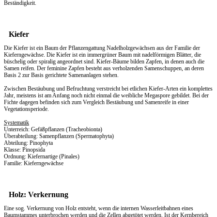
Beständigkeit.
Kiefer
Die Kiefer ist ein Baum der Pflanzengattung Nadelholzgewächsen aus der Familie der
Kieferngewächse. Die Kiefer ist ein immergrüner Baum mit nadelförmigen Blätter, die
büschelig oder spiralig angeordnet sind. Kiefer-Bäume bilden Zapfen, in denen auch die
Samen reifen. Der feminine Zapfen besteht aus verholzenden Samenschuppen, an deren
Basis 2 zur Basis gerichtete Samenanlagen stehen.
Zwischen Bestäubung und Befruchtung verstreicht bei etlichen Kiefer-Arten ein komplettes
Jahr, meistens ist am Anfang noch nicht einmal die weibliche Megaspore gebildet. Bei der
Fichte dagegen befinden sich zum Vergleich Bestäubung und Samenreife in einer
Vegetationsperiode.
Systematik
Unterreich: Gefäßpflanzen (Tracheobionta)
Überabteilung: Samenpflanzen (Spermatophyta)
Abteilung: Pinophyta
Klasse: Pinopsida
Ordnung: Kiefernartige (Pinales)
Familie: Kieferngewächse
Holz: Verkernung
Eine sog. Verkernung von Holz entsteht, wenn die internen Wasserleitbahnen eines
Baumstammes unterbrochen werden und die Zellen abgetötet werden. Ist der Kernbereich