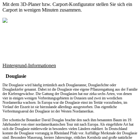
Mit dem
3D-Planer
bzw.
Carport-Konfigurator
stellen Sie sich ein
Carport in wenigen Minuten zusammen.
Hintergrund-Informationen
Douglasie
Die Douglasie wird häufig irrtümlich auch Douglastanne, Douglasfichte oder
Douglaskiefer genannt. Dabei ist die Douglasie eine eigene Pflanzengattung aus der Familie
der Kieferngewächse. Die Gattung der Douglasien hat nur zirka sechs Arten, von denen
vier in einigen wenigen Verbreitungsgebieten in Ostasien und zwei im westlichen
Nordamerika wachsen. In Europa war die Douglasie einst im Tertiär vorzufinden, im
Verlauf der Eiszeit ist sie hierzulande allerdings ausgestorben. Das eigentliche
Verbreitungsareal der Douglasie ist der Westen Nordamerikas.
Der schottische Botaniker David Douglas brachte den nach ihm benannten Baum im 19.
Jahrhundert von einer nordamerikanischen Tour mit nach Europa. Als eingeführte Art hat
sich die Douglasie mittlerweile in besonders vielen Ländern etabliert. In Deutschland
kommt die Douglasie vorrangig in Rheinland Pfalz vor. Auffällige Merkmale der Douglasie
sind: Besondere Maserung, breiere Jahresringe, rötliches Kernholz und große natürliche