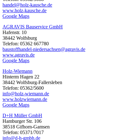
handel@holz-kausche.de
www.holz-kausche.de
Google Maps
AGRAVIS Bauservice GmbH
Hafenstr. 10
38442 Wolfsburg
Telefon: 05362 667780
baustoffhandel-niedersachsen@agravis.de
www.agravis.de
Google Maps
Holz-Wiemann
Hinterm Hagen 22
38442 Wolfsburg-Fallersleben
Telefon: 05362/5600
info@holz-wiemann.de
www.holzwiemann.de
Google Maps
D+H Müller GmbH
Hamburger Str. 106
38518 Gifhorn-Gamsen
Telefon: 05371/7017
info@d-h-gmbh.de