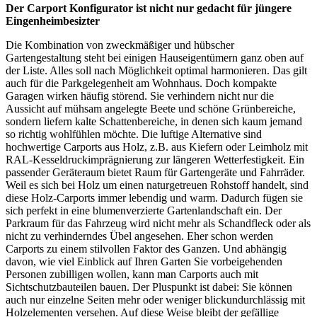
Der Carport Konfigurator ist nicht nur gedacht für jüngere
Eingenheimbesizter
Die Kombination von zweckmäßiger und hübscher
Gartengestaltung steht bei einigen Hauseigentümern ganz oben auf
der Liste. Alles soll nach Möglichkeit optimal harmonieren. Das gilt
auch für die Parkgelegenheit am Wohnhaus. Doch kompakte
Garagen wirken häufig störend. Sie verhindern nicht nur die
Aussicht auf mühsam angelegte Beete und schöne Grünbereiche,
sondern liefern kalte Schattenbereiche, in denen sich kaum jemand
so richtig wohlfühlen möchte. Die luftige Alternative sind
hochwertige Carports aus Holz, z.B. aus Kiefern oder Leimholz mit
RAL-Kesseldruckimprägnierung zur längeren Wetterfestigkeit. Ein
passender Geräteraum bietet Raum für Gartengeräte und Fahrräder.
Weil es sich bei Holz um einen naturgetreuen Rohstoff handelt, sind
diese Holz-Carports immer lebendig und warm. Dadurch fügen sie
sich perfekt in eine blumenverzierte Gartenlandschaft ein. Der
Parkraum für das Fahrzeug wird nicht mehr als Schandfleck oder als
nicht zu verhinderndes Übel angesehen. Eher schon werden
Carports zu einem stilvollen Faktor des Ganzen. Und abhängig
davon, wie viel Einblick auf Ihren Garten Sie vorbeigehenden
Personen zubilligen wollen, kann man Carports auch mit
Sichtschutzbauteilen bauen. Der Pluspunkt ist dabei: Sie können
auch nur einzelne Seiten mehr oder weniger blickundurchlässig mit
Holzelementen versehen. Auf diese Weise bleibt der gefällige