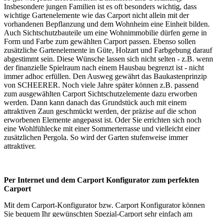
Insbesondere jungen Familien ist es oft besonders wichtig, dass
wichtige Gartenelemente wie das Carport nicht allein mit der
vorhandenen Bepflanzung und dem Wohnheim eine Einheit bilden.
Auch Sichtschutzbauteile um eine Wohnimmobilie dürfen gerne in
Form und Farbe zum gewählten Carport passen. Ebenso sollen
zusätzliche Gartenelemente in Güte, Holzart und Farbgebung darauf
abgestimmt sein. Diese Wünsche lassen sich nicht selten - z.B. wenn
der finanzielle Spielraum nach einem Hausbau begrenzt ist - nicht
immer adhoc erfüllen. Den Ausweg gewährt das Baukastenprinzip
von SCHEERER. Noch viele Jahre später können z.B. passend
zum ausgewählten Carport Sichtschutzelemente dazu erworben
werden. Dann kann danach das Grundstück auch mit einem
attraktiven Zaun geschmückt werden, der präzise auf die schon
erworbenen Elemente angepasst ist. Oder Sie errichten sich noch
eine Wohlfühlecke mit einer Sommerterrasse und vielleicht einer
zusätzlichen Pergola. So wird der Garten stufenweise immer
attraktiver.
Per Internet und dem Carport Konfigurator zum perfekten
Carport
Mit dem
Carport-Konfigurator
bzw. Carport Konfigurator können
Sie bequem Ihr gewünschten Spezial-Carport sehr einfach am