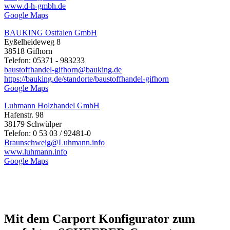
www.d-h-gmbh.de
Google Maps
BAUKING Ostfalen GmbH
Eyßelheideweg 8
38518 Gifhorn
Telefon: 05371 - 983233
baustoffhandel-gifhorn@bauking.de
https://bauking.de/standorte/baustoffhandel-gifhorn
Google Maps
Luhmann Holzhandel GmbH
Hafenstr. 98
38179 Schwülper
Telefon: 0 53 03 / 92481-0
Braunschweig@Luhmann.info
www.luhmann.info
Google Maps
Mit dem Carport Konfigurator zum