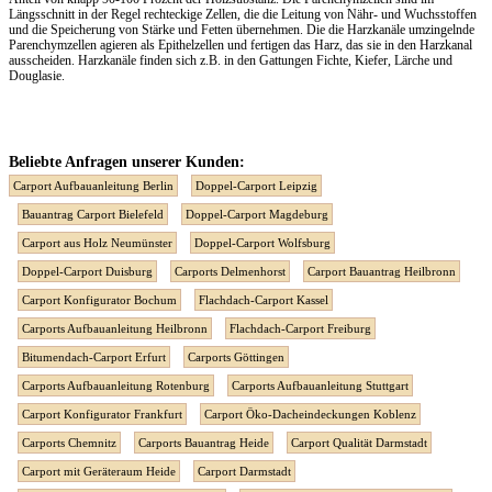
Längsschnitt in der Regel rechteckige Zellen, die die Leitung von Nähr- und Wuchsstoffen
und die Speicherung von Stärke und Fetten übernehmen. Die die Harzkanäle umzingelnde
Parenchymzellen agieren als Epithelzellen und fertigen das Harz, das sie in den Harzkanal
ausscheiden. Harzkanäle finden sich z.B. in den Gattungen Fichte, Kiefer, Lärche und
Douglasie.
Beliebte Anfragen unserer Kunden:
Carport Aufbauanleitung Berlin
Doppel-Carport Leipzig
Bauantrag Carport Bielefeld
Doppel-Carport Magdeburg
Carport aus Holz Neumünster
Doppel-Carport Wolfsburg
Doppel-Carport Duisburg
Carports Delmenhorst
Carport Bauantrag Heilbronn
Carport Konfigurator Bochum
Flachdach-Carport Kassel
Carports Aufbauanleitung Heilbronn
Flachdach-Carport Freiburg
Bitumendach-Carport Erfurt
Carports Göttingen
Carports Aufbauanleitung Rotenburg
Carports Aufbauanleitung Stuttgart
Carport Konfigurator Frankfurt
Carport Öko-Dacheindeckungen Koblenz
Carports Chemnitz
Carports Bauantrag Heide
Carport Qualität Darmstadt
Carport mit Geräteraum Heide
Carport Darmstadt