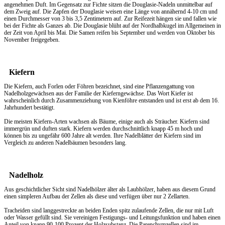
angenehmen Duft. Im Gegensatz zur Fichte sitzen die Douglasie-Nadeln unmittelbar auf
dem Zweig auf. Die Zapfen der Douglasie weisen eine Länge von annähernd 4-10 cm und
einen Durchmesser von 3 bis 3,5 Zentimetern auf. Zur Reifezeit hängen sie und fallen wie
bei der Fichte als Ganzes ab. Die Douglasie blüht auf der Nordhalbkugel im Allgemeinen in
der Zeit von April bis Mai. Die Samen reifen bis September und werden von Oktober bis
November freigegeben.
Kiefern
Die Kiefern, auch Forlen oder Föhren bezeichnet, sind eine Pflanzengattung von
Nadelholzgewächsen aus der Familie der Kieferngewächse. Das Wort Kiefer ist
wahrscheinlich durch Zusammenziehung von Kienföhre entstanden und ist erst ab dem 16.
Jahrhundert bestätigt.
Die meisten Kiefern-Arten wachsen als Bäume, einige auch als Sträucher. Kiefern sind
immergrün und duften stark. Kiefern werden durchschnittlich knapp 45 m hoch und
können bis zu ungefähr 600 Jahre alt werden. Ihre Nadelblätter der Kiefern sind im
Vergleich zu anderen Nadelbäumen besonders lang.
Nadelholz
Aus geschichtlicher Sicht sind Nadelhölzer älter als Laubhölzer, haben aus diesem Grund
einen simpleren Aufbau der Zellen als diese und verfügen über nur 2 Zellarten.
Tracheiden sind langgestreckte an beiden Enden spitz zulaufende Zellen, die nur mit Luft
oder Wasser gefüllt sind. Sie vereinigen Festigungs- und Leitungsfunktion und haben einen
Anteil von knapp 90-100 Prozent der Holzsubstanz. Die Parenchymzellen sind im