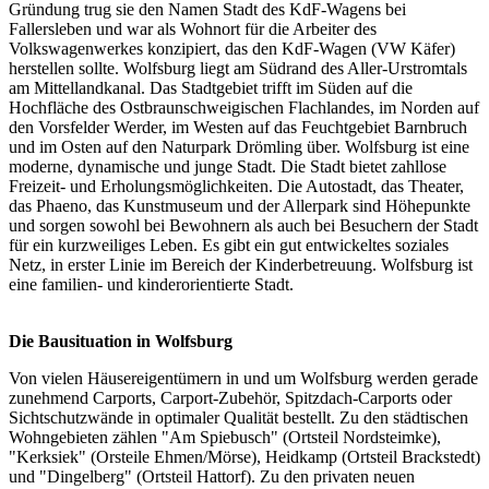
Gründung trug sie den Namen Stadt des KdF-Wagens bei
Fallersleben und war als Wohnort für die Arbeiter des
Volkswagenwerkes konzipiert, das den KdF-Wagen (VW Käfer)
herstellen sollte. Wolfsburg liegt am Südrand des Aller-Urstromtals
am Mittellandkanal. Das Stadtgebiet trifft im Süden auf die
Hochfläche des Ostbraunschweigischen Flachlandes, im Norden auf
den Vorsfelder Werder, im Westen auf das Feuchtgebiet Barnbruch
und im Osten auf den Naturpark Drömling über. Wolfsburg ist eine
moderne, dynamische und junge Stadt. Die Stadt bietet zahllose
Freizeit- und Erholungsmöglichkeiten. Die Autostadt, das Theater,
das Phaeno, das Kunstmuseum und der Allerpark sind Höhepunkte
und sorgen sowohl bei Bewohnern als auch bei Besuchern der Stadt
für ein kurzweiliges Leben. Es gibt ein gut entwickeltes soziales
Netz, in erster Linie im Bereich der Kinderbetreuung. Wolfsburg ist
eine familien- und kinderorientierte Stadt.
Die Bausituation in Wolfsburg
Von vielen Häusereigentümern in und um Wolfsburg werden gerade
zunehmend Carports,
Carport
-Zubehör, Spitzdach-Carports oder
Sichtschutzwände in optimaler Qualität bestellt. Zu den städtischen
Wohngebieten zählen "Am Spiebusch" (Ortsteil Nordsteimke),
"Kerksiek" (Orsteile Ehmen/Mörse), Heidkamp (Ortsteil Brackstedt)
und "Dingelberg" (Ortsteil Hattorf). Zu den privaten neuen