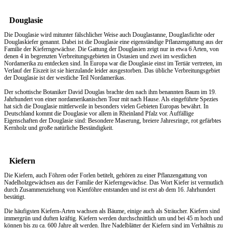
Douglasie
Die Douglasie wird mitunter fälschlicher Weise auch Douglastanne, Douglasfichte oder
Douglaskiefer genannt. Dabei ist die Douglasie eine eigenständige Pflanzengattung aus der
Familie der Kieferngewächse. Die Gattung der Douglasien zeigt nur in etwa 6 Arten, von
denen 4 in begrenzten Verbreitungsgebieten in Ostasien und zwei im westlichen
Nordamerika zu entdecken sind. In Europa war die Douglasie einst im Tertiär vertreten, im
Verlauf der Eiszeit ist sie hierzulande leider ausgestorben. Das übliche Verbreitungsgebiet
der Douglasie ist der westliche Teil Nordamerikas.
Der schottische Botaniker David Douglas brachte den nach ihm benannten Baum im 19.
Jahrhundert von einer nordamerikanischen Tour mit nach Hause. Als eingeführte Spezies
hat sich die Douglasie mittlerweile in besonders vielen Gebieten Europas bewährt. In
Deutschland kommt die Douglasie vor allem in Rheinland Pfalz vor. Auffällige
Eigenschaften der Douglasie sind: Besondere Maserung, breiere Jahresringe, rot gefärbtes
Kernholz und große natürliche Beständigkeit.
Kiefern
Die Kiefern, auch Föhren oder Forlen betitelt, gehören zu einer Pflanzengattung von
Nadelholzgewächsen aus der Familie der Kieferngewächse. Das Wort Kiefer ist vermutlich
durch Zusammenziehung von Kienföhre entstanden und ist erst ab dem 16. Jahrhundert
bestätigt.
Die häufigsten Kiefern-Arten wachsen als Bäume, einige auch als Sträucher. Kiefern sind
immergrün und duften kräftig. Kiefern werden durchschnittlich um und bei 45 m hoch und
können bis zu ca. 600 Jahre alt werden. Ihre Nadelblätter der Kiefern sind im Verhältnis zu