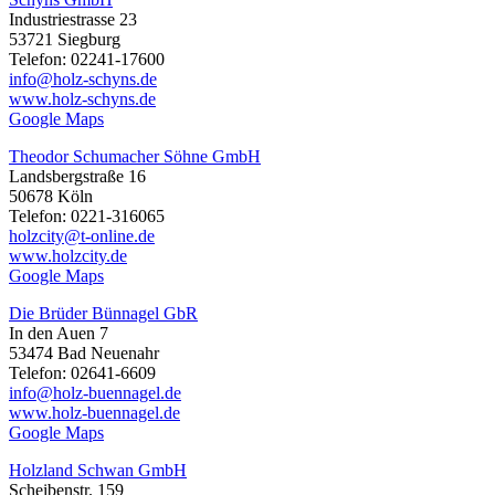
Industriestrasse 23
53721 Siegburg
Telefon: 02241-17600
info@holz-schyns.de
www.holz-schyns.de
Google Maps
Theodor Schumacher Söhne GmbH
Landsbergstraße 16
50678 Köln
Telefon: 0221-316065
holzcity@t-online.de
www.holzcity.de
Google Maps
Die Brüder Bünnagel GbR
In den Auen 7
53474 Bad Neuenahr
Telefon: 02641-6609
info@holz-buennagel.de
www.holz-buennagel.de
Google Maps
Holzland Schwan GmbH
Scheibenstr. 159