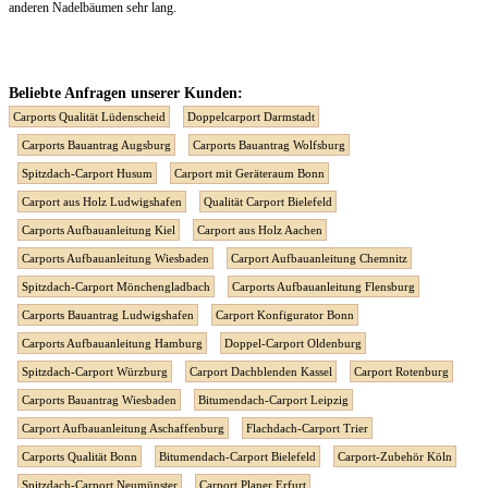
anderen Nadelbäumen sehr lang.
Beliebte Anfragen unserer Kunden:
Carports Qualität Lüdenscheid
Doppelcarport Darmstadt
Carports Bauantrag Augsburg
Carports Bauantrag Wolfsburg
Spitzdach-Carport Husum
Carport mit Geräteraum Bonn
Carport aus Holz Ludwigshafen
Qualität Carport Bielefeld
Carports Aufbauanleitung Kiel
Carport aus Holz Aachen
Carports Aufbauanleitung Wiesbaden
Carport Aufbauanleitung Chemnitz
Spitzdach-Carport Mönchengladbach
Carports Aufbauanleitung Flensburg
Carports Bauantrag Ludwigshafen
Carport Konfigurator Bonn
Carports Aufbauanleitung Hamburg
Doppel-Carport Oldenburg
Spitzdach-Carport Würzburg
Carport Dachblenden Kassel
Carport Rotenburg
Carports Bauantrag Wiesbaden
Bitumendach-Carport Leipzig
Carport Aufbauanleitung Aschaffenburg
Flachdach-Carport Trier
Carports Qualität Bonn
Bitumendach-Carport Bielefeld
Carport-Zubehör Köln
Spitzdach-Carport Neumünster
Carport Planer Erfurt