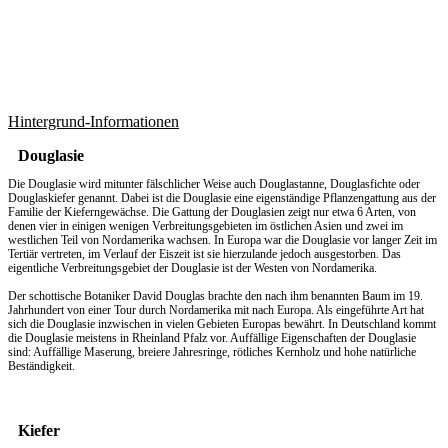
Hintergrund-Informationen
Douglasie
Die Douglasie wird mitunter fälschlicher Weise auch Douglastanne, Douglasfichte oder
Douglaskiefer genannt. Dabei ist die Douglasie eine eigenständige Pflanzengattung aus der
Familie der Kieferngewächse. Die Gattung der Douglasien zeigt nur etwa 6 Arten, von
denen vier in einigen wenigen Verbreitungsgebieten im östlichen Asien und zwei im
westlichen Teil von Nordamerika wachsen. In Europa war die Douglasie vor langer Zeit im
Tertiär vertreten, im Verlauf der Eiszeit ist sie hierzulande jedoch ausgestorben. Das
eigentliche Verbreitungsgebiet der Douglasie ist der Westen von Nordamerika.
Der schottische Botaniker David Douglas brachte den nach ihm benannten Baum im 19.
Jahrhundert von einer Tour durch Nordamerika mit nach Europa. Als eingeführte Art hat
sich die Douglasie inzwischen in vielen Gebieten Europas bewährt. In Deutschland kommt
die Douglasie meistens in Rheinland Pfalz vor. Auffällige Eigenschaften der Douglasie
sind: Auffällige Maserung, breiere Jahresringe, rötliches Kernholz und hohe natürliche
Beständigkeit.
Kiefer