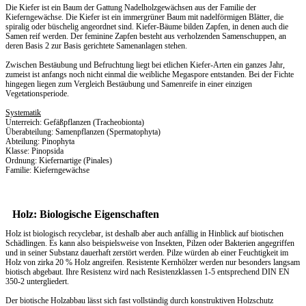
Die Kiefer ist ein Baum der Gattung Nadelholzgewächsen aus der Familie der
Kieferngewächse. Die Kiefer ist ein immergrüner Baum mit nadelförmigen Blätter, die
spiralig oder büschelig angeordnet sind. Kiefer-Bäume bilden Zapfen, in denen auch die
Samen reif werden. Der feminine Zapfen besteht aus verholzenden Samenschuppen, an
deren Basis 2 zur Basis gerichtete Samenanlagen stehen.
Zwischen Bestäubung und Befruchtung liegt bei etlichen Kiefer-Arten ein ganzes Jahr,
zumeist ist anfangs noch nicht einmal die weibliche Megaspore entstanden. Bei der Fichte
hingegen liegen zum Vergleich Bestäubung und Samenreife in einer einzigen
Vegetationsperiode.
Systematik
Unterreich: Gefäßpflanzen (Tracheobionta)
Überabteilung: Samenpflanzen (Spermatophyta)
Abteilung: Pinophyta
Klasse: Pinopsida
Ordnung: Kiefernartige (Pinales)
Familie: Kieferngewächse
Holz: Biologische Eigenschaften
Holz ist biologisch recyclebar, ist deshalb aber auch anfällig in Hinblick auf biotischen
Schädlingen. Es kann also beispielsweise von Insekten, Pilzen oder Bakterien angegriffen
und in seiner Substanz dauerhaft zerstört werden. Pilze würden ab einer Feuchtigkeit im
Holz von zirka 20 % Holz angreifen. Resistente Kernhölzer werden nur besonders langsam
biotisch abgebaut. Ihre Resistenz wird nach Resistenzklassen 1-5 entsprechend DIN EN
350-2 untergliedert.
Der biotische Holzabbau lässt sich fast vollständig durch konstruktiven Holzschutz