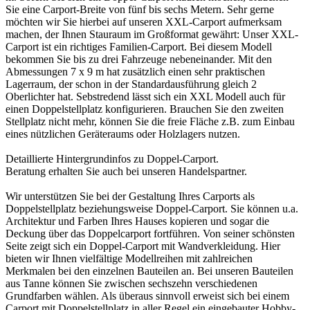
Sie eine Carport-Breite von fünf bis sechs Metern. Sehr gerne
möchten wir Sie hierbei auf unseren XXL-Carport aufmerksam
machen, der Ihnen Stauraum im Großformat gewährt: Unser XXL-
Carport ist ein richtiges Familien-Carport. Bei diesem Modell
bekommen Sie bis zu drei Fahrzeuge nebeneinander. Mit den
Abmessungen 7 x 9 m hat zusätzlich einen sehr praktischen
Lagerraum, der schon in der Standardausführung gleich 2
Oberlichter hat. Sebstredend lässt sich ein XXL Modell auch für
einen Doppelstellplatz konfigurieren. Brauchen Sie den zweiten
Stellplatz nicht mehr, können Sie die freie Fläche z.B. zum Einbau
eines nützlichen Geräteraums oder Holzlagers nutzen.
Detaillierte Hintergrundinfos zu
Doppel-Carport
.
Beratung erhalten Sie auch bei unseren
Handelspartner
.
Wir unterstützen Sie bei der Gestaltung Ihres Carports als
Doppelstellplatz beziehungsweise Doppel-Carport. Sie können u.a.
Architektur und Farben Ihres Hauses kopieren und sogar die
Deckung über das
Doppelcarport
fortführen. Von seiner schönsten
Seite zeigt sich ein Doppel-Carport mit Wandverkleidung. Hier
bieten wir Ihnen vielfältige Modellreihen mit zahlreichen
Merkmalen bei den einzelnen Bauteilen an. Bei unseren Bauteilen
aus Tanne können Sie zwischen sechszehn verschiedenen
Grundfarben wählen. Als überaus sinnvoll erweist sich bei einem
Carport
mit Doppelstellplatz in aller Regel ein eingebauter Hobby-