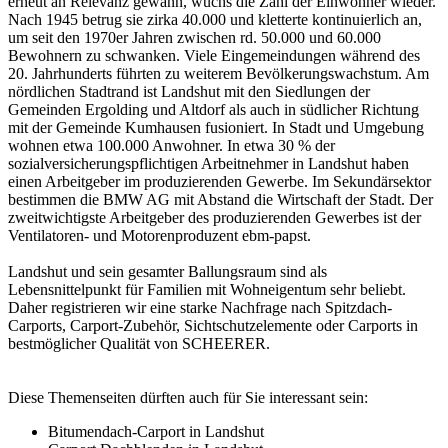
erneut an Relevanz gewann, wuchs die Zahl der Einwohner wieder.
Nach 1945 betrug sie zirka 40.000 und kletterte kontinuierlich an,
um seit den 1970er Jahren zwischen rd. 50.000 und 60.000
Bewohnern zu schwanken. Viele Eingemeindungen während des
20. Jahrhunderts führten zu weiterem Bevölkerungswachstum. Am
nördlichen Stadtrand ist Landshut mit den Siedlungen der
Gemeinden Ergolding und Altdorf als auch in südlicher Richtung
mit der Gemeinde Kumhausen fusioniert. In Stadt und Umgebung
wohnen etwa 100.000 Anwohner. In etwa 30 % der
sozialversicherungspflichtigen Arbeitnehmer in Landshut haben
einen Arbeitgeber im produzierenden Gewerbe. Im Sekundärsektor
bestimmen die BMW AG mit Abstand die Wirtschaft der Stadt. Der
zweitwichtigste Arbeitgeber des produzierenden Gewerbes ist der
Ventilatoren- und Motorenproduzent ebm-papst.
Landshut und sein gesamter Ballungsraum sind als
Lebensnittelpunkt für Familien mit Wohneigentum sehr beliebt.
Daher registrieren wir eine starke Nachfrage nach Spitzdach-
Carports, Carport-Zubehör, Sichtschutzelemente oder Carports in
bestmöglicher Qualität von SCHEERER.
Diese Themenseiten dürften auch für Sie interessant sein:
Bitumendach-Carport in Landshut