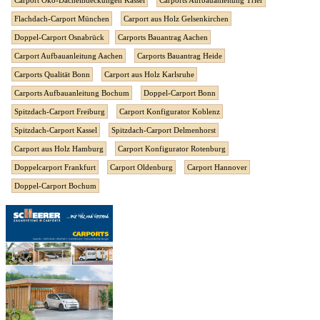
Carport Öko-Dacheindeckungen Kassel
Carports Aufbauanleitung Trier
Flachdach-Carport München
Carport aus Holz Gelsenkirchen
Doppel-Carport Osnabrück
Carports Bauantrag Aachen
Carport Aufbauanleitung Aachen
Carports Bauantrag Heide
Carports Qualität Bonn
Carport aus Holz Karlsruhe
Carports Aufbauanleitung Bochum
Doppel-Carport Bonn
Spitzdach-Carport Freiburg
Carport Konfigurator Koblenz
Spitzdach-Carport Kassel
Spitzdach-Carport Delmenhorst
Carport aus Holz Hamburg
Carport Konfigurator Rotenburg
Doppelcarport Frankfurt
Carport Oldenburg
Carport Hannover
Doppel-Carport Bochum