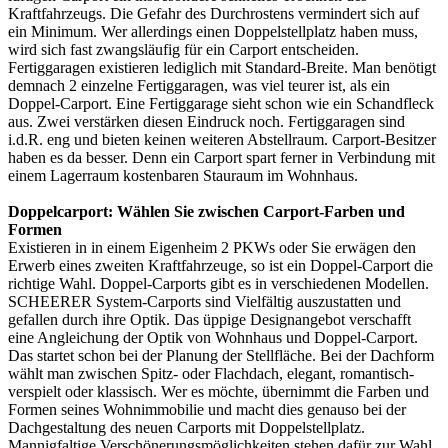
Kraftfahrzeugs. Die Gefahr des Durchrostens vermindert sich auf
ein Minimum. Wer allerdings einen Doppelstellplatz haben muss,
wird sich fast zwangsläufig für ein Carport entscheiden.
Fertiggaragen existieren lediglich mit Standard-Breite. Man benötigt
demnach 2 einzelne Fertiggaragen, was viel teurer ist, als ein
Doppel-Carport. Eine Fertiggarage sieht schon wie ein Schandfleck
aus. Zwei verstärken diesen Eindruck noch. Fertiggaragen sind
i.d.R. eng und bieten keinen weiteren Abstellraum. Carport-Besitzer
haben es da besser. Denn ein Carport spart ferner in Verbindung mit
einem Lagerraum kostenbaren Stauraum im Wohnhaus.
Doppelcarport: Wählen Sie zwischen Carport-Farben und
Formen
Existieren in in einem Eigenheim 2 PKWs oder Sie erwägen den
Erwerb eines zweiten Kraftfahrzeuge, so ist ein Doppel-Carport die
richtige Wahl. Doppel-Carports gibt es in verschiedenen Modellen.
SCHEERER System-Carports sind Vielfältig auszustatten und
gefallen durch ihre Optik. Das üppige Designangebot verschafft
eine Angleichung der Optik von Wohnhaus und Doppel-Carport.
Das startet schon bei der Planung der Stellfläche. Bei der Dachform
wählt man zwischen Spitz- oder Flachdach, elegant, romantisch-
verspielt oder klassisch. Wer es möchte, übernimmt die Farben und
Formen seines Wohnimmobilie und macht dies genauso bei der
Dachgestaltung des neuen Carports mit Doppelstellplatz.
Mannigfaltige Verschönerungsmöglichkeiten stehen dafür zur Wahl.