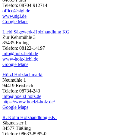
Telefon: 08704-912714
office@sigl.de
www.sigl.de
Google Maps
Liebl Sägewerk-Holzhandlung KG
Zur Kehrmühle 3
85435 Erding
Telefon: 08122-14197
info@holz-liebl.de
www-holz-liebl.de
Google Maps
Hölzl Holzfachmarkt
Neumühle 1
94419 Reisbach
Telefon: 08734-243
info@hoelzl-holz.de
https://www.hoelzl-holz.de/
Google Maps
R. Kolm Holzhandlung e.K.
Sägmeister 1
84577 Tüßling
Telefon: 08633-8985-0