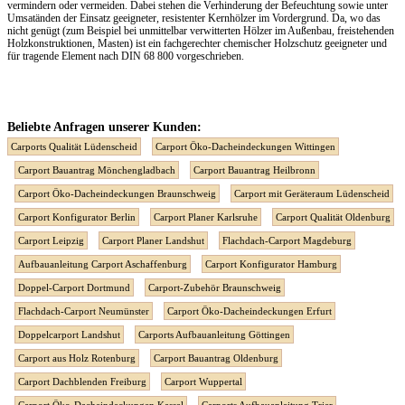
vermindern oder vermeiden. Dabei stehen die Verhinderung der Befeuchtung sowie unter
Umsatänden der Einsatz geeigneter, resistenter Kernhölzer im Vordergrund. Da, wo das
nicht genügt (zum Beispiel bei unmittelbar verwitterten Hölzer im Außenbau, freistehenden
Holzkonstruktionen, Masten) ist ein fachgerechter chemischer Holzschutz geeigneter und
für tragende Element nach DIN 68 800 vorgeschrieben.
Beliebte Anfragen unserer Kunden:
Carports Qualität Lüdenscheid
Carport Öko-Dacheindeckungen Wittingen
Carport Bauantrag Mönchengladbach
Carport Bauantrag Heilbronn
Carport Öko-Dacheindeckungen Braunschweig
Carport mit Geräteraum Lüdenscheid
Carport Konfigurator Berlin
Carport Planer Karlsruhe
Carport Qualität Oldenburg
Carport Leipzig
Carport Planer Landshut
Flachdach-Carport Magdeburg
Aufbauanleitung Carport Aschaffenburg
Carport Konfigurator Hamburg
Doppel-Carport Dortmund
Carport-Zubehör Braunschweig
Flachdach-Carport Neumünster
Carport Öko-Dacheindeckungen Erfurt
Doppelcarport Landshut
Carports Aufbauanleitung Göttingen
Carport aus Holz Rotenburg
Carport Bauantrag Oldenburg
Carport Dachblenden Freiburg
Carport Wuppertal