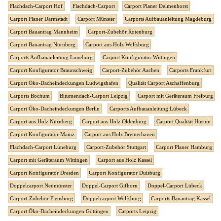
Flachdach-Carport Hof
Flachdach-Carport
Carport Planer Delmenhorst
Carport Planer Darmstadt
Carport Münster
Carports Aufbauanleitung Magdeburg
Carport Bauantrag Mannheim
Carport-Zubehör Rotenburg
Carport Bauantrag Nürnberg
Carport aus Holz Wolfsburg
Carports Aufbauanleitung Lüneburg
Carport Konfigurator Wittingen
Carport Konfigurator Braunschweig
Carport-Zubehör Aachen
Carports Frankfurt
Carport Öko-Dacheindeckungen Ludwigshafen
Qualität Carport Aschaffenburg
Carports Bochum
Bitumendach-Carport Leipzig
Carport mit Geräteraum Freiburg
Carport Öko-Dacheindeckungen Berlin
Carports Aufbauanleitung Lübeck
Carport aus Holz Nürnberg
Carport aus Holz Oldenburg
Carport Qualität Husum
Carport Konfigurator Mainz
Carport aus Holz Bremerhaven
Flachdach-Carport Lüneburg
Carport-Zubehör Stuttgart
Carport Planer Hamburg
Carport mit Geräteraum Wittingen
Carport aus Holz Kassel
Carport Konfigurator Dresden
Carport Konfigurator Duisburg
Doppelcarport Neumünster
Doppel-Carport Gifhorn
Doppel-Carport Lübeck
Carport-Zubehör Flensburg
Doppelcarport Wolfsburg
Carports Bauantrag Kassel
Carport Öko-Dacheindeckungen Göttingen
Carports Leipzig