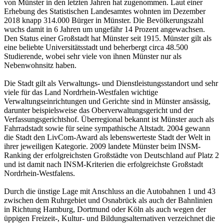
von Münster in den letzten Jahren hat zugenommen. Laut einer
Erhebung des Statistischen Landesamtes wohnten im Dezember
2018 knapp 314.000 Bürger in Münster. Die Bevölkerungszahl
wuchs damit in 6 Jahren um ungefähr 14 Prozent angewachsen.
Den Status einer Großstadt hat Münster seit 1915. Münster gilt als
eine beliebte Universitätsstadt und beherbergt circa 48.500
Studierende, wobei sehr viele von ihnen Münster nur als
Nebenwohnsitz haben.
Die Stadt gilt als Verwaltungs- und Dienstleistungsstandort und sehr
viele für das Land Nordrhein-Westfalen wichtige
Verwaltungseinrichtungen und Gerichte sind in Münster ansässig,
darunter beispielsweise das Oberverwaltungsgericht und der
Verfassungsgerichtshof. Überregional bekannt ist Münster auch als
Fahrradstadt sowie für seine sympathische Altstadt. 2004 gewann
die Stadt den LivCom-Award als lebenswerteste Stadt der Welt in
ihrer jeweiligen Kategorie. 2009 landete Münster beim INSM-
Ranking der erfolgreichsten Großstädte von Deutschland auf Platz 2
und ist damit nach INSM-Kriterien die erfolgreichste Großstadt
Nordrhein-Westfalens.
Durch die ünstige Lage mit Anschluss an die Autobahnen 1 und 43
zwischen dem Ruhrgebiet und Osnabrück als auch der Bahnlinien
in Richtung Hamburg, Dortmund oder Köln als auch wegen der
üppigen Freizeit-, Kultur- und Bildungsalternativen verzeichnet die