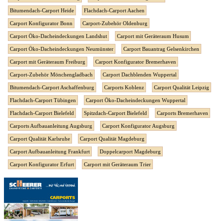
Bitumendach-Carport Heide
Flachdach-Carport Aachen
Carport Konfigurator Bonn
Carport-Zubehör Oldenburg
Carport Öko-Dacheindeckungen Landshut
Carport mit Geräteraum Husum
Carport Öko-Dacheindeckungen Neumünster
Carport Bauantrag Gelsenkirchen
Carport mit Geräteraum Freiburg
Carport Konfigurator Bremerhaven
Carport-Zubehör Mönchengladbach
Carport Dachblenden Wuppertal
Bitumendach-Carport Aschaffenburg
Carports Koblenz
Carport Qualität Leipzig
Flachdach-Carport Tübingen
Carport Öko-Dacheindeckungen Wuppertal
Flachdach-Carport Bielefeld
Spitzdach-Carport Bielefeld
Carports Bremerhaven
Carports Aufbauanleitung Augsburg
Carport Konfigurator Augsburg
Carport Qualität Karlsruhe
Carport Qualität Magdeburg
Carport Aufbauanleitung Frankfurt
Doppelcarport Magdeburg
Carport Konfigurator Erfurt
Carport mit Geräteraum Trier