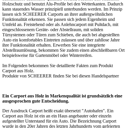
Holzschutz und benutzt Alu-Profile bei den Wetterkanten. Dadurch
kann stauendes Wasser prinzipiell unterbunden werden. Im Prinzip
lassen sich SCHEERER
Carports
an ihrer außergwöhnlichen
Funktionalität erkennen. Sie passen sich jedem Eigenheim und
Umfeld an. Freistehend oder als Anlehncarport mit Pultdach, mit
eingeschlossenem Geräte- oder Abstellraum, mit soliden
Türsystemen oder Türen zum Schieben, die auch bei abgestellten
Auto ein komfortables Eintreten zulassen und über zahllose Jahre
ihre Funktionalität erhalten. Erwerben Sie eine integrierte
Abstellraumlösung, bekommen Sie zudem einen abschließbaren Ort
beispielsweise für Gartenmöbel oder Winterreifen.
Im Folgenden bekommen Sie detaillierte Fakten zum Produkt
Carport aus Holz
.
Produkte von SCHEERER finden Sie bei diesen
Handelspartner
Ein Carport aus Holz in Markenqualität ist grundsätzlich eine
ausgesprochen gute Entscheidung.
Der Ausdruck
Carport
heißt exakt übersetzt "Autohafen". Ein
Carport aus Holz
ist ein an ein Haus angebauter oder einzeln
aufgestellter Unterstand für ein Auto. Die Bezeichnung Carport
wurde in den 20er Jahren des letzten Jahrhunderts vom gefeierten