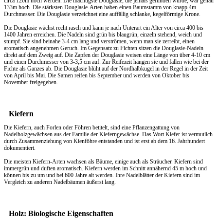
circa 120m hoch werden. Die mächtigste Douglasie, die jemals gefunden wurde, war genau
133m hoch. Die stärksten Douglasie-Arten haben einen Baumstamm von knapp 4m
Durchmesser. Die Douglasie verzeichnet eine auffällig schlanke, kegelförmige Krone.
Die Douglasie wächst recht rasch und kann je nach Unterart ein Alter von circa 400 bis
1400 Jahren erreichen. Die Nadeln sind grün bis blaugrün, einzeln stehend, weich und
stumpf. Sie sind beinahe 3-4 cm lang und verströmen, wenn man sie zerreibt, einen
aromatisch angenehmen Geruch. Im Gegensatz zu Fichten sitzen die Douglasie-Nadeln
direkt auf dem Zweig auf. Die Zapfen der Douglasie weisen eine Länge von über 4-10 cm
und einen Durchmesser von 3-3,5 cm auf. Zur Reifezeit hängen sie und fallen wie bei der
Fichte als Ganzes ab. Die Douglasie blüht auf der Nordhalbkugel in der Regel in der Zeit
von April bis Mai. Die Samen reifen bis September und werden von Oktober bis
November freigegeben.
Kiefern
Die Kiefern, auch Forlen oder Föhren betitelt, sind eine Pflanzengattung von
Nadelholzgewächsen aus der Familie der Kieferngewächse. Das Wort Kiefer ist vermutlich
durch Zusammenziehung von Kienföhre entstanden und ist erst ab dem 16. Jahrhundert
dokumentiert.
Die meisten Kiefern-Arten wachsen als Bäume, einige auch als Sträucher. Kiefern sind
immergrün und duften aromatisch. Kiefern werden im Schnitt annähernd 45 m hoch und
können bis zu um und bei 600 Jahre alt werden. Ihre Nadelblätter der Kiefern sind im
Vergleich zu anderen Nadelbäumen äußerst lang.
Holz: Biologische Eigenschaften