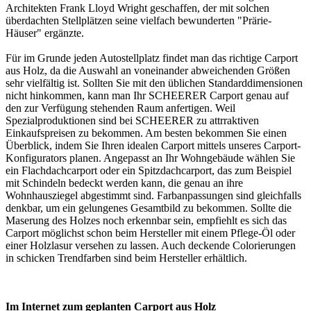
Architekten Frank Lloyd Wright geschaffen, der mit solchen
überdachten Stellplätzen seine vielfach bewunderten "Prärie-
Häuser" ergänzte.
Für im Grunde jeden Autostellplatz findet man das richtige Carport
aus Holz, da die Auswahl an voneinander abweichenden Größen
sehr vielfältig ist. Sollten Sie mit den üblichen Standarddimensionen
nicht hinkommen, kann man Ihr SCHEERER Carport genau auf
den zur Verfügung stehenden Raum anfertigen. Weil
Spezialproduktionen sind bei SCHEERER zu attrraktiven
Einkaufspreisen zu bekommen. Am besten bekommen Sie einen
Überblick, indem Sie Ihren idealen Carport mittels unseres Carport-
Konfigurators planen. Angepasst an Ihr Wohngebäude wählen Sie
ein Flachdachcarport oder ein Spitzdachcarport, das zum Beispiel
mit Schindeln bedeckt werden kann, die genau an ihre
Wohnhausziegel abgestimmt sind. Farbanpassungen sind gleichfalls
denkbar, um ein gelungenes Gesamtbild zu bekommen. Sollte die
Maserung des Holzes noch erkennbar sein, empfiehlt es sich das
Carport möglichst schon beim Hersteller mit einem Pflege-Öl oder
einer Holzlasur versehen zu lassen. Auch deckende Colorierungen
in schicken Trendfarben sind beim Hersteller erhältlich.
Im Internet zum geplanten Carport aus Holz