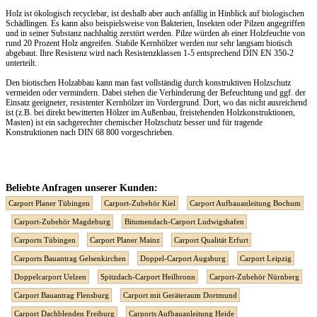
Holz ist ökologisch recyclebar, ist deshalb aber auch anfällig in Hinblick auf biologischen
Schädlingen. Es kann also beispielsweise von Bakterien, Insekten oder Pilzen angegriffen
und in seiner Substanz nachhaltig zerstört werden. Pilze würden ab einer Holzfeuchte von
rund 20 Prozent Holz angreifen. Stabile Kernhölzer werden nur sehr langsam biotisch
abgebaut. Ihre Resistenz wird nach Resistenzklassen 1-5 entsprechend DIN EN 350-2
unterteilt.
Den biotischen Holzabbau kann man fast vollständig durch konstruktiven Holzschutz
vermeiden oder vermindern. Dabei stehen die Verhinderung der Befeuchtung und ggf. der
Einsatz geeigneter, resistenter Kernhölzer im Vordergrund. Dort, wo das nicht ausreichend
ist (z.B. bei direkt bewitterten Hölzer im Außenbau, freistehenden Holzkonstruktionen,
Masten) ist ein sachgerechter chemischer Holzschutz besser und für tragende
Konstruktionen nach DIN 68 800 vorgeschrieben.
Beliebte Anfragen unserer Kunden:
Carport Planer Tübingen
Carport-Zubehör Kiel
Carport Aufbauanleitung Bochum
Carport-Zubehör Magdeburg
Bitumendach-Carport Ludwigshafen
Carports Tübingen
Carport Planer Mainz
Carport Qualität Erfurt
Carports Bauantrag Gelsenkirchen
Doppel-Carport Augsburg
Carport Leipzig
Doppelcarport Uelzen
Spitzdach-Carport Heilbronn
Carport-Zubehör Nürnberg
Carport Bauantrag Flensburg
Carport mit Geräteraum Dortmund
Carport Dachblenden Freiburg
Carports Aufbauanleitung Heide