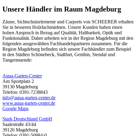
Unsere Händler im Raum Magdeburg
Zäune,
Sichtschutzelemente
und Carports von SCHEERER erhalten
Sie in besseren Holzfachmärkten. Unsere Kunden haben einen
hohen Anspruch in Bezug auf Qualität, Haltbarkeit, Optik und
Funktionalität. Daher arbeiten wir in der Region Magdeburg mit den
folgenden ausgewählten Fachhandelspartnern zusammen. Für die
Region Magdeburg befinden sich unsere Fachhändler zum Beispiel
in den Städten Schönebeck, Staßfurt, Genthin, Stendal und
Tangermuende:
Aqua-Garten-Center
Am Sportplatz 2
39130 Magdeburg
Telefon: 0391-7238843
info@aqua-garten-center.de
www.aqua-garten-center.de
Google Maps
Stark Deutschland GmbH
Saalestraße 43/44
39126 Magdeburg
Telefon: 0391-50984-0