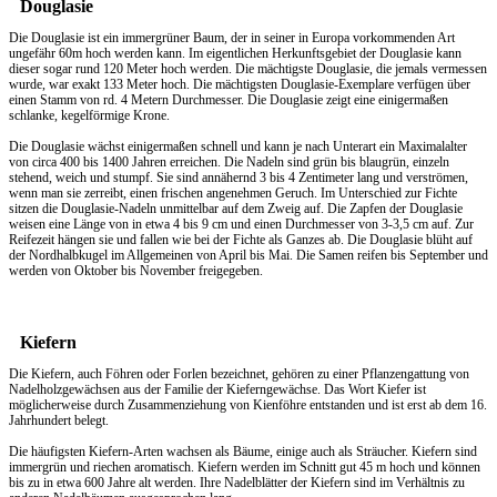
Douglasie
Die Douglasie ist ein immergrüner Baum, der in seiner in Europa vorkommenden Art
ungefähr 60m hoch werden kann. Im eigentlichen Herkunftsgebiet der Douglasie kann
dieser sogar rund 120 Meter hoch werden. Die mächtigste Douglasie, die jemals vermessen
wurde, war exakt 133 Meter hoch. Die mächtigsten Douglasie-Exemplare verfügen über
einen Stamm von rd. 4 Metern Durchmesser. Die Douglasie zeigt eine einigermaßen
schlanke, kegelförmige Krone.
Die Douglasie wächst einigermaßen schnell und kann je nach Unterart ein Maximalalter
von circa 400 bis 1400 Jahren erreichen. Die Nadeln sind grün bis blaugrün, einzeln
stehend, weich und stumpf. Sie sind annähernd 3 bis 4 Zentimeter lang und verströmen,
wenn man sie zerreibt, einen frischen angenehmen Geruch. Im Unterschied zur Fichte
sitzen die Douglasie-Nadeln unmittelbar auf dem Zweig auf. Die Zapfen der Douglasie
weisen eine Länge von in etwa 4 bis 9 cm und einen Durchmesser von 3-3,5 cm auf. Zur
Reifezeit hängen sie und fallen wie bei der Fichte als Ganzes ab. Die Douglasie blüht auf
der Nordhalbkugel im Allgemeinen von April bis Mai. Die Samen reifen bis September und
werden von Oktober bis November freigegeben.
Kiefern
Die Kiefern, auch Föhren oder Forlen bezeichnet, gehören zu einer Pflanzengattung von
Nadelholzgewächsen aus der Familie der Kieferngewächse. Das Wort Kiefer ist
möglicherweise durch Zusammenziehung von Kienföhre entstanden und ist erst ab dem 16.
Jahrhundert belegt.
Die häufigsten Kiefern-Arten wachsen als Bäume, einige auch als Sträucher. Kiefern sind
immergrün und riechen aromatisch. Kiefern werden im Schnitt gut 45 m hoch und können
bis zu in etwa 600 Jahre alt werden. Ihre Nadelblätter der Kiefern sind im Verhältnis zu