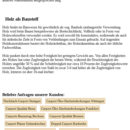
anderen Nadelbäumen ausgesprochen lang.
Holz als Baustoff
Holz findet im Bauwesen für gewöhnlich als sog. Bauholz umfangreiche Verwendung.
Holz wird beim Bauen beispielsweise als Brettschichtholz, Vollholz oder in Form von
Holzwerkstoffen verwendet werden. Es wird sowohl für konstruktive, isolierende als auch
für ästhetische Ziele in Form von Verkleidungen zum Einsatz gebracht. Auf tragenden
Holzkonstruktionen basiert der Holzskelettbau, der Holzrahmenbau als auch der übliche
Fachwerkbau.
Holz punktet durch eine hohe Festigkeit bei geringem Gewicht aus. Von allen Festigkeiten
des Holzes hat seine Zugfestigkeit die besten Werte, während die Druckfestigkeit des
Holzes ungefähr 50 % und die Schubfestigkeit nur circa 10 Prozent der Zugfestigkeitswerte
erreichen. Die Zugfestigkeit von Stahl ist zwar 5-6 mal höher als die Zugfestigkeit von
Holz, letzteres ist aber 16-mal leichter.
Beliebte Anfragen unserer Kunden:
Flachdach-Carport Stuttgart
Carport Öko-Dacheindeckungen Wittingen
Carport Qualität Bonn
Carport Öko-Dacheindeckungen Frankfurt
Carports Bauantrag Bochum
Carports Qualität Bremen
Carport Planer Gelsenkirchen
Doppel-Carport Karlsruhe