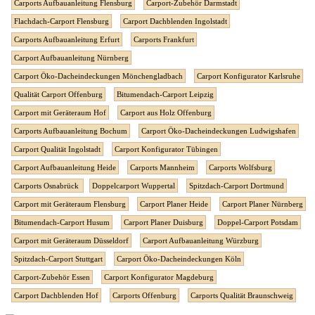
Carports Aufbauanleitung Flensburg
Carport-Zubehör Darmstadt
Flachdach-Carport Flensburg
Carport Dachblenden Ingolstadt
Carports Aufbauanleitung Erfurt
Carports Frankfurt
Carport Aufbauanleitung Nürnberg
Carport Öko-Dacheindeckungen Mönchengladbach
Carport Konfigurator Karlsruhe
Qualität Carport Offenburg
Bitumendach-Carport Leipzig
Carport mit Geräteraum Hof
Carport aus Holz Offenburg
Carports Aufbauanleitung Bochum
Carport Öko-Dacheindeckungen Ludwigshafen
Carport Qualität Ingolstadt
Carport Konfigurator Tübingen
Carport Aufbauanleitung Heide
Carports Mannheim
Carports Wolfsburg
Carports Osnabrück
Doppelcarport Wuppertal
Spitzdach-Carport Dortmund
Carport mit Geräteraum Flensburg
Carport Planer Heide
Carport Planer Nürnberg
Bitumendach-Carport Husum
Carport Planer Duisburg
Doppel-Carport Potsdam
Carport mit Geräteraum Düsseldorf
Carport Aufbauanleitung Würzburg
Spitzdach-Carport Stuttgart
Carport Öko-Dacheindeckungen Köln
Carport-Zubehör Essen
Carport Konfigurator Magdeburg
Carport Dachblenden Hof
Carports Offenburg
Carports Qualität Braunschweig