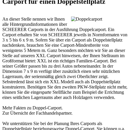
Carport für einen Doppelstellplatz
An dieser Stelle nennen wir Ihnen
alle Hintergrundinformationen über
SCHEERER Carports in der Ausführung Doppelcarport. Ein
Carport erhalten Sie von SCHEERER jeweils in Normformaten von
3 x 5 bis 6 x 9 m. Sofern Sie über ein Carport als Doppelstellplatz
nachdenken, brauchen Sie eine Carport-Mindestbreite von
wenigstens 5 Metern m. Ganz besonders möchten wir Sie an dieser
Stelle auf unseren XXL
Carport
hinweisen, der Ihnen Stellraum im
Großformat bietet: XXL ist ein richtiges Familien-Carport. Bei
seiner Größer passen bis zu drei Autos nebeneinander. In der
Dimension 7 x 9 m verfügt über zusätzlich einen sehr nützlichen
Lagerraum, der serienmäßig gleich zwei Oberlichter zeigt.
Sebstredend lässt sich ein XXL Modell auch als Doppelstellplatz
konstruieren. Benötigen Sie den zweiten PKW-Stellplatz nicht mehr,
können Sie die eingesparte Stellfläche zum Beispiel die Errichtung
eines seitlichen Lagerraums aber auch Holzlagers verwenden.
Mehr Fakten zu
Doppel-Carport
.
Zur Übersicht der
Fachhandelspartner
.
Wir unterstützen Sie bei der Planung Ihres Carports als
Doppelstellplatz beziehungsweise Doppel-Carport. Sie können u.a.