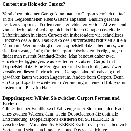
Carport aus Holz oder Garage?
Verglichen mit einer Garage kann man ein Carport ziemlich einfach
an die Gegebenheiten eines Gartens anpassen. Baulich gesehen
besitzen Carports außerdem einen erheblichen Vorteil. Abweichend
von schlecht oder überhaupt nicht belüfteten Garagen erzielt die
Luftzirkulation in einem Carport ein insbesondere viel schnelleres
Trocknen des Autos. Das Risiko des Durchrostens reduziert auf ein
Minimum. Wer unbedingt einen Doppelstellplatz haben muss, wird
sich fast zwangsläufig für ein Carport entscheiden. Fertiggaragen
findet man nur mit Standard-Breite. Man benötigt daher zwei
einzelne Fertiggaragen, was viel teurer ist, als ein Carport mit
Doppelstellplatz. Eine Fertiggarage sieht schon klobig aus. Zwei
verstärken diesen Eindruck noch. Garagen sind oftmals eng und
gewähren kaum weiteren Lagerraum. Anders beim Carport. Denn
ein Carport spart desweiteren in Verbindung mit einem Hobbyraum
kostenbaren Platz im Haus.
Doppelcarport: Wählen Sie zwischen Carport-Formen und -
Farben
Gibt es in einer Familie zwei Fahrzeuge oder Sie planen den Kauf
eines zweiten Wagens, dann ist ein Doppelcarport die optimale
Entscheidung. Doppelcarports existieren bei SCHEERER in
verschiedenen Varianten. SCHEERER System-Carports haben viele
Vorteile und sehen auch noch gut aus. Das vielschichtige