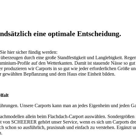
dsätzlich eine optimale Entscheidung.
Sie hier sicher fündig werden:
erzeugen durch eine große Standfestigkeit und Langlebigkeit. Regenw
inium-Profile auf den Wetterkanten. Damit ist stauende Nässe so gut 
produzieren wir Carports in so gut wie jeder erforderlichen Größe un
er gewählten Bepflanzung und dem Haus eine Einheit bilden.
falt
sführungen. Unsere Carports kann man an jedes Eigenheim und jeden Gar
chmodellen allein beim Flachdach-Carport auswählen. Sondergrößen s
 von SCHEERER gehört unser Service, wenn es sich um Carports dreht.
ch schon so ausführlich, praxisnah und einfach zu verstehen. Ergänzt u
n.