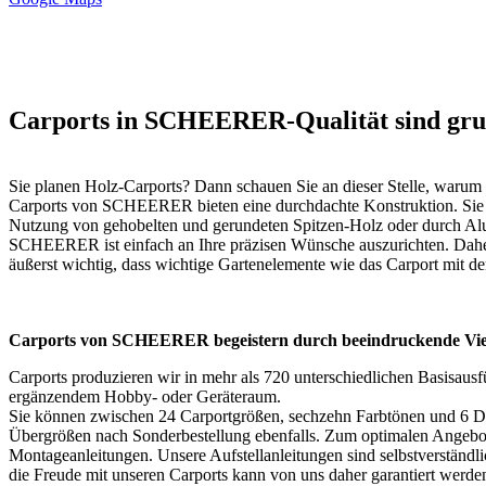
Carports in SCHEERER-Qualität sind grun
Sie planen Holz-Carports? Dann schauen Sie an dieser Stelle, warum 
Carports von SCHEERER bieten eine durchdachte Konstruktion. Sie üb
Nutzung von gehobelten und gerundeten Spitzen-Holz oder durch Alum
SCHEERER ist einfach an Ihre präzisen Wünsche auszurichten. Daher 
äußerst wichtig, dass wichtige Gartenelemente wie das Carport mit d
Carports von SCHEERER begeistern durch beeindruckende Viel
Carports produzieren wir in mehr als 720 unterschiedlichen Basisau
ergänzendem Hobby- oder Geräteraum.
Sie können zwischen 24 Carportgrößen, sechzehn Farbtönen und 6 Da
Übergrößen nach Sonderbestellung ebenfalls. Zum optimalen Angebot
Montageanleitungen. Unsere Aufstellanleitungen sind selbstverständli
die Freude mit unseren Carports kann von uns daher garantiert werde