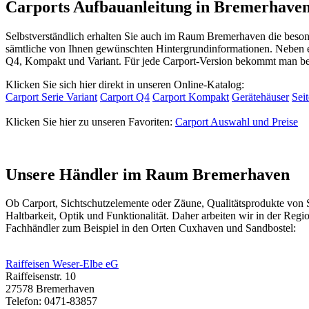
Carports Aufbauanleitung in Bremerhave
Selbstverständlich erhalten Sie auch im Raum Bremerhaven die beson
sämtliche von Ihnen gewünschten Hintergrundinformationen. Neben 
Q4, Kompakt und Variant. Für jede Carport-Version bekommt man b
Klicken Sie sich hier direkt in unseren Online-Katalog:
Carport Serie Variant
Carport Q4
Carport Kompakt
Gerätehäuser
Sei
Klicken Sie hier zu unseren Favoriten:
Carport Auswahl und Preise
Unsere Händler im Raum Bremerhaven
Ob
Carport
, Sichtschutzelemente oder
Zäune
, Qualitätsprodukte von
Haltbarkeit, Optik und Funktionalität. Daher arbeiten wir in der R
Fachhändler zum Beispiel in den Orten Cuxhaven und Sandbostel:
Raiffeisen Weser-Elbe eG
Raiffeisenstr. 10
27578 Bremerhaven
Telefon: 0471-83857