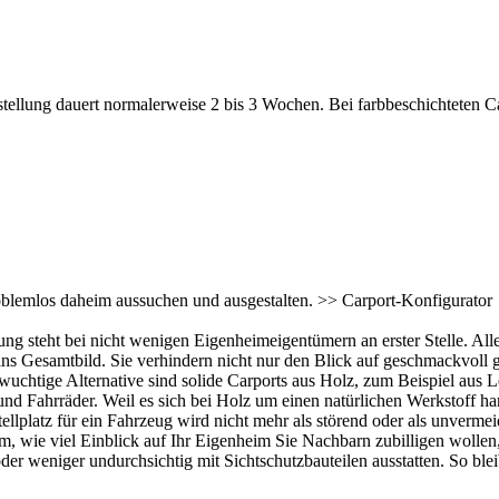
llung dauert normalerweise 2 bis 3 Wochen. Bei farbbeschichteten Ca
roblemlos daheim aussuchen und ausgestalten. >>
Carport-Konfigurator
ng steht bei nicht wenigen Eigenheimeigentümern an erster Stelle. All
ns Gesamtbild. Sie verhindern nicht nur den Blick auf geschmackvoll g
wuchtige Alternative sind solide
Carports
aus Holz, zum Beispiel aus L
e und Fahrräder. Weil es sich bei Holz um einen natürlichen Werkstoff
 Stellplatz für ein Fahrzeug wird nicht mehr als störend oder als unv
ie viel Einblick auf Ihr Eigenheim Sie Nachbarn zubilligen wollen, 
oder weniger undurchsichtig mit Sichtschutzbauteilen ausstatten. So bl