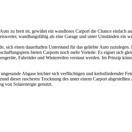
uto zu breit ist, gewährt ein wandloses Carport die Chance einfach au
eiswerter, wandlungsfähig als eine Garage und unter Umständen ein wi
, sich einen dauerhaften Unterstand für das geliebte Auto zuzulegen. Ei
haffungspreis bieten Carports noch mehr Vorteile: Es eignet sich gleic
eräte, Fahrräder und Winterreifen verstaut werden. Im Prinzip können 
ungesunde Abgase leichter sich verflüchtigen und krebsfördernder Fei
rund dieser rascheren Trocknung des unter einem Carport abgestellten A
ng von Solarenergie genutzt.