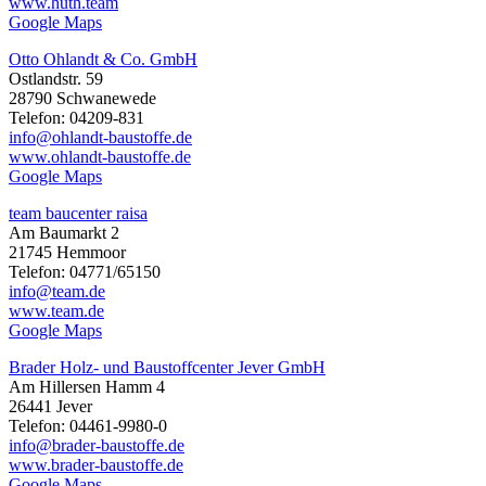
www.huth.team
Google Maps
Otto Ohlandt & Co. GmbH
Ostlandstr. 59
28790 Schwanewede
Telefon: 04209-831
info@ohlandt-baustoffe.de
www.ohlandt-baustoffe.de
Google Maps
team baucenter raisa
Am Baumarkt 2
21745 Hemmoor
Telefon: 04771/65150
info@team.de
www.team.de
Google Maps
Brader Holz- und Baustoffcenter Jever GmbH
Am Hillersen Hamm 4
26441 Jever
Telefon: 04461-9980-0
info@brader-baustoffe.de
www.brader-baustoffe.de
Google Maps