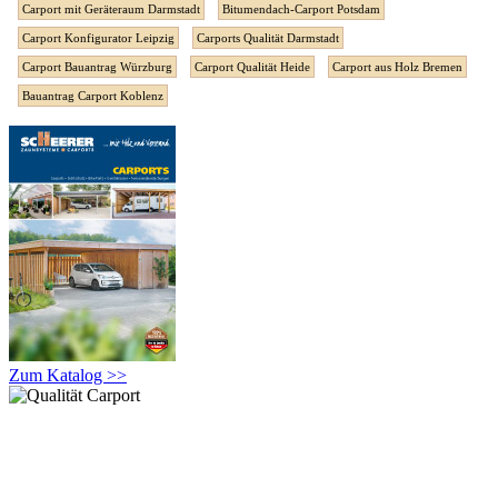
Carport mit Geräteraum Darmstadt
Bitumendach-Carport Potsdam
Carport Konfigurator Leipzig
Carports Qualität Darmstadt
Carport Bauantrag Würzburg
Carport Qualität Heide
Carport aus Holz Bremen
Bauantrag Carport Koblenz
Zum Katalog >>