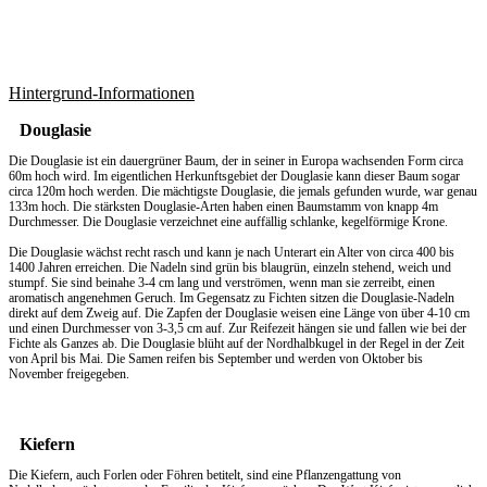
Hintergrund-Informationen
Douglasie
Die Douglasie ist ein dauergrüner Baum, der in seiner in Europa wachsenden Form circa
60m hoch wird. Im eigentlichen Herkunftsgebiet der Douglasie kann dieser Baum sogar
circa 120m hoch werden. Die mächtigste Douglasie, die jemals gefunden wurde, war genau
133m hoch. Die stärksten Douglasie-Arten haben einen Baumstamm von knapp 4m
Durchmesser. Die Douglasie verzeichnet eine auffällig schlanke, kegelförmige Krone.
Die Douglasie wächst recht rasch und kann je nach Unterart ein Alter von circa 400 bis
1400 Jahren erreichen. Die Nadeln sind grün bis blaugrün, einzeln stehend, weich und
stumpf. Sie sind beinahe 3-4 cm lang und verströmen, wenn man sie zerreibt, einen
aromatisch angenehmen Geruch. Im Gegensatz zu Fichten sitzen die Douglasie-Nadeln
direkt auf dem Zweig auf. Die Zapfen der Douglasie weisen eine Länge von über 4-10 cm
und einen Durchmesser von 3-3,5 cm auf. Zur Reifezeit hängen sie und fallen wie bei der
Fichte als Ganzes ab. Die Douglasie blüht auf der Nordhalbkugel in der Regel in der Zeit
von April bis Mai. Die Samen reifen bis September und werden von Oktober bis
November freigegeben.
Kiefern
Die Kiefern, auch Forlen oder Föhren betitelt, sind eine Pflanzengattung von