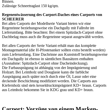
Binnen.
Zulässige Schneetraglast 150 kg/qm.
Regenentwässerung des Carport-Daches eines Carports von
SCHEERER
Bei allen Carports der Modellserie Variant bieten wir eine
Regenrinne beziehungsweise ein Dachgully mit Fallrohr im
Lieferumfang. Bitte beachten: Bei einem Spitzdach-Carport ohne
Dachbelag muss auch die Regenrinne separat ausgewählt werden.
Bei allen
Carports
der Serie Variant erhält man das komplette
Montagematerial (die H-Pfostenanker sollten extra bestellt werden)
zum Lieferumfang. Eine Dachrinne aus Kunststoff beziehungsweise
ein Dachgully ist ebenso in sämtlichen Bausätzen enthalten
(Ausnahme: Spitzdach-Carport ohne Dacheindeckung).
Die Farbausprägung ist abhängig von der Imprägnierung und
Holzart. Bei Leimholz und Douglasie kann die farbliche
Ausprägung auch später noch durch eine Öl, Lasur oder eine
deckende Beschichtung modifiziert werden. Die Carports aus
Kiefernholz sind stets kesseldruckimprägniert KD+ braun. Carports
aus Leimholz bekommn Sie in KDG grau und KD+ braun.
Carport: Vorzüge von einem Marken-