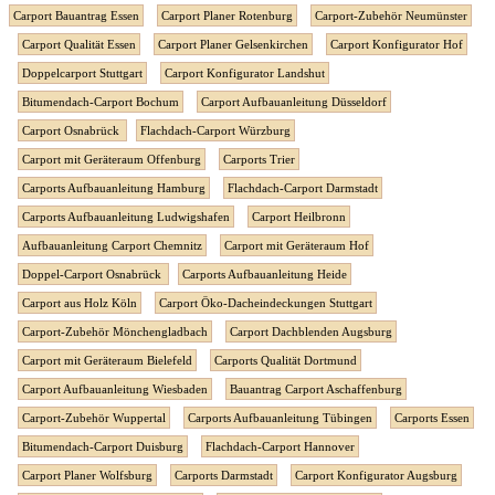
Carport Bauantrag Essen
Carport Planer Rotenburg
Carport-Zubehör Neumünster
Carport Qualität Essen
Carport Planer Gelsenkirchen
Carport Konfigurator Hof
Doppelcarport Stuttgart
Carport Konfigurator Landshut
Bitumendach-Carport Bochum
Carport Aufbauanleitung Düsseldorf
Carport Osnabrück
Flachdach-Carport Würzburg
Carport mit Geräteraum Offenburg
Carports Trier
Carports Aufbauanleitung Hamburg
Flachdach-Carport Darmstadt
Carports Aufbauanleitung Ludwigshafen
Carport Heilbronn
Aufbauanleitung Carport Chemnitz
Carport mit Geräteraum Hof
Doppel-Carport Osnabrück
Carports Aufbauanleitung Heide
Carport aus Holz Köln
Carport Öko-Dacheindeckungen Stuttgart
Carport-Zubehör Mönchengladbach
Carport Dachblenden Augsburg
Carport mit Geräteraum Bielefeld
Carports Qualität Dortmund
Carport Aufbauanleitung Wiesbaden
Bauantrag Carport Aschaffenburg
Carport-Zubehör Wuppertal
Carports Aufbauanleitung Tübingen
Carports Essen
Bitumendach-Carport Duisburg
Flachdach-Carport Hannover
Carport Planer Wolfsburg
Carports Darmstadt
Carport Konfigurator Augsburg