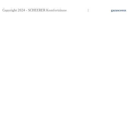
Copyright 2024 - SCHEERER
Komfortzäune
Impressum
|
Datenschutz
gazasceesx