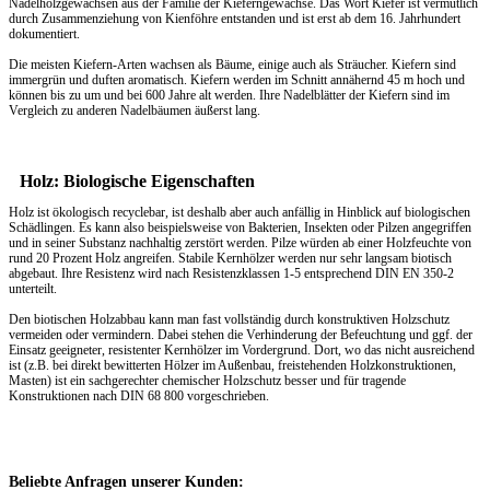
Nadelholzgewächsen aus der Familie der Kieferngewächse. Das Wort Kiefer ist vermutlich
durch Zusammenziehung von Kienföhre entstanden und ist erst ab dem 16. Jahrhundert
dokumentiert.
Die meisten Kiefern-Arten wachsen als Bäume, einige auch als Sträucher. Kiefern sind
immergrün und duften aromatisch. Kiefern werden im Schnitt annähernd 45 m hoch und
können bis zu um und bei 600 Jahre alt werden. Ihre Nadelblätter der Kiefern sind im
Vergleich zu anderen Nadelbäumen äußerst lang.
Holz: Biologische Eigenschaften
Holz ist ökologisch recyclebar, ist deshalb aber auch anfällig in Hinblick auf biologischen
Schädlingen. Es kann also beispielsweise von Bakterien, Insekten oder Pilzen angegriffen
und in seiner Substanz nachhaltig zerstört werden. Pilze würden ab einer Holzfeuchte von
rund 20 Prozent Holz angreifen. Stabile Kernhölzer werden nur sehr langsam biotisch
abgebaut. Ihre Resistenz wird nach Resistenzklassen 1-5 entsprechend DIN EN 350-2
unterteilt.
Den biotischen Holzabbau kann man fast vollständig durch konstruktiven Holzschutz
vermeiden oder vermindern. Dabei stehen die Verhinderung der Befeuchtung und ggf. der
Einsatz geeigneter, resistenter Kernhölzer im Vordergrund. Dort, wo das nicht ausreichend
ist (z.B. bei direkt bewitterten Hölzer im Außenbau, freistehenden Holzkonstruktionen,
Masten) ist ein sachgerechter chemischer Holzschutz besser und für tragende
Konstruktionen nach DIN 68 800 vorgeschrieben.
Beliebte Anfragen unserer Kunden: