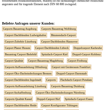
freistehenden Holzkonstruktionen, Masten) ist ein fachkundiger chemischer Holzschutz
angeraten und für tragende Element nach DIN 68 800 zwingend.
Beliebte Anfragen unserer Kunden:
Carports Bauantrag Augsburg
Carports Bauantrag Wolfsburg
Carport Dachblenden Ludwigshafen
Bitumendach-Carport
Carport-Zubehör Lüneburg
Carport Dachblenden Hannover
Carport Planer Husum
Carport Dachblenden Lübeck
Doppelcarport Karlsruhe
Bauantrag Carport Bielefeld
Spitzdach-Carport Kiel
Doppel-Carport Koblenz
Carport Qualität
Carport Bauantrag Magdeburg
Carport Freiburg
Carports Aufbauanleitung Offenburg
Carport mit Geräteraum Frankfurt
Carport Öko-Dacheindeckungen Bremen
Doppel-Carport Darmstadt
Carport Dachblenden Ingolstadt
Carports
Flachdach-Carport Potsdam
Carports Aufbauanleitung Lüneburg
Carports Bauantrag Duisburg
Carport Aschaffenburg
Carport Öko-Dacheindeckungen Nürnberg
Carports Qualität Kassel
Doppel-Carport Hof
Spitzdach-Carport Essen
Carport Dachblenden Heide
Carport Konfigurator Tübingen