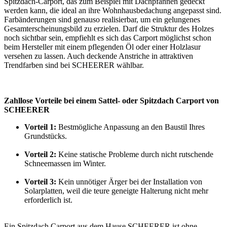
Spitzdach-Carport, das zum Beispiel mit Dachpfannen gedeckt
werden kann, die ideal an ihre Wohnhausbedachung angepasst sind.
Farbänderungen sind genauso realisierbar, um ein gelungenes
Gesamterscheinungsbild zu erzielen. Darf die Struktur des Holzes
noch sichtbar sein, empfiehlt es sich das Carport möglichst schon
beim Hersteller mit einem pflegenden Öl oder einer Holzlasur
versehen zu lassen. Auch deckende Anstriche in attraktiven
Trendfarben sind bei SCHEERER wählbar.
Zahllose Vorteile bei einem Sattel- oder Spitzdach Carport von
SCHEERER
Vorteil 1:
Bestmögliche Anpassung an den Baustil Ihres
Grundstücks.
Vorteil 2:
Keine statische Probleme durch nicht rutschende
Schneemassen im Winter.
Vorteil 3:
Kein unnötiger Ärger bei der Installation von
Solarplatten, weil die teure geneigte Halterung nicht mehr
erforderlich ist.
Ein Spitzdach Carport aus dem Hause SCHEERER ist ohne