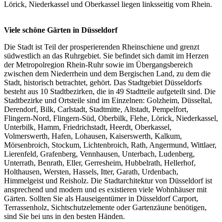
Lörick, Niederkassel und Oberkassel liegen linksseitig vom Rhein.
Viele schöne Gärten in Düsseldorf
Die Stadt ist Teil der prosperierenden Rheinschiene und grenzt
südwestlich an das Ruhrgebiet. Sie befindet sich damit im Herzen
der Metropolregion Rhein-Ruhr sowie im Übergangsbereich
zwischen dem Niederrhein und dem Bergischen Land, zu dem die
Stadt, historisch betrachtet, gehört. Das Stadtgebiet Düsseldorfs
besteht aus 10 Stadtbezirken, die in 49 Stadtteile aufgeteilt sind. Die
Stadtbezirke und Ortsteile sind im Einzelnen: Golzheim, Düsseltal,
Derendorf, Bilk, Carlstadt, Stadtmitte, Altstadt, Pempelfort,
Flingern-Nord, Flingern-Süd, Oberbilk, Flehe, Lörick, Niederkassel,
Unterbilk, Hamm, Friedrichstadt, Heerdt, Oberkassel,
Volmerswerth, Hafen, Lohausen, Kaiserswerth, Kalkum,
Mörsenbroich, Stockum, Lichtenbroich, Rath, Angermund, Wittlaer,
Lierenfeld, Grafenberg, Vennhausen, Unterbach, Ludenberg,
Unterrath, Benrath, Eller, Gerresheim, Hubbelrath, Hellerhof,
Holthausen, Wersten, Hassels, Itter, Garath, Urdenbach,
Himmelgeist und Reisholz. Die Stadtarchitektur von Düsseldorf ist
ansprechend und modern und es existieren viele Wohnhäuser mit
Gärten. Sollten Sie als Hauseigentümer in Düsseldorf Carport,
Terrassenholz, Sichtschutzelemente oder Gartenzäune benötigen,
sind Sie bei uns in den besten Händen.