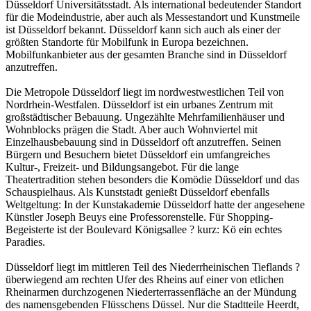
Düsseldorf Universitätsstadt. Als international bedeutender Standort
für die Modeindustrie, aber auch als Messestandort und Kunstmeile
ist Düsseldorf bekannt. Düsseldorf kann sich auch als einer der
größten Standorte für Mobilfunk in Europa bezeichnen.
Mobilfunkanbieter aus der gesamten Branche sind in Düsseldorf
anzutreffen.
Die Metropole Düsseldorf liegt im nordwestwestlichen Teil von
Nordrhein-Westfalen. Düsseldorf ist ein urbanes Zentrum mit
großstädtischer Bebauung. Ungezählte Mehrfamilienhäuser und
Wohnblocks prägen die Stadt. Aber auch Wohnviertel mit
Einzelhausbebauung sind in Düsseldorf oft anzutreffen. Seinen
Bürgern und Besuchern bietet Düsseldorf ein umfangreiches
Kultur-, Freizeit- und Bildungsangebot. Für die lange
Theatertradition stehen besonders die Komödie Düsseldorf und das
Schauspielhaus. Als Kunststadt genießt Düsseldorf ebenfalls
Weltgeltung: In der Kunstakademie Düsseldorf hatte der angesehene
Künstler Joseph Beuys eine Professorenstelle. Für Shopping-
Begeisterte ist der Boulevard Königsallee ? kurz: Kö ein echtes
Paradies.
Düsseldorf liegt im mittleren Teil des Niederrheinischen Tieflands ?
überwiegend am rechten Ufer des Rheins auf einer von etlichen
Rheinarmen durchzogenen Niederterrassenfläche an der Mündung
des namensgebenden Flüsschens Düssel. Nur die Stadtteile Heerdt,