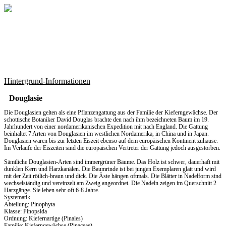
Hintergrund-Informationen
Douglasie
Die Douglasien gelten als eine Pflanzengattung aus der Familie der Kieferngewächse. Der
schottische Botaniker David Douglas brachte den nach ihm bezeichneten Baum im 19.
Jahrhundert von einer nordamerikanischen Expedition mit nach England. Die Gattung
beinhaltet 7 Arten von Douglasien im westlichen Nordamerika, in China und in Japan.
Douglasien waren bis zur letzten Eiszeit ebenso auf dem europäischen Kontinent zuhause.
Im Verlaufe der Eiszeiten sind die europäischen Vertreter der Gattung jedoch ausgestorben.
Sämtliche Douglasien-Arten sind immergrüner Bäume. Das Holz ist schwer, dauerhaft mit
dunklen Kern und Harzkanälen. Die Baumrinde ist bei jungen Exemplaren glatt und wird
mit der Zeit rötlich-braun und dick. Die Äste hängen oftmals. Die Blätter in Nadelform sind
wechselständig und vereinzelt am Zweig angeordnet. Die Nadeln zeigen im Querschnitt 2
Harzgänge. Sie leben sehr oft 6-8 Jahre.
Systematik
Abteilung: Pinophyta
Klasse: Pinopsida
Ordnung: Kiefernartige (Pinales)
Familie: Kieferngewächse (Pinaceae)