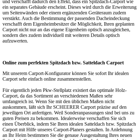
und verschafft dadurch den Effekt, dass ein Spitzdach-Carport wie
ein separates Gebäude erscheint. Dieses wird durch die Erweiterung
um Seitenwänden oder einem ergänzenden Geräteraum zudem
verstärkt. Auch die Bestimmung der passenden Dacheindeckung
verschafft dem Eigenheimbesitzer die Möglichkeit, Ihren geplanten
Carport nicht nur an das eigene Eigenheim optisch anzugleichen,
sondern dies zudem individuell mit weiteren Details optisch
aufzuwerten.
Online zum perfekten Spitzdach bzw. Satteldach Carport
Mit unserem
Carport-Konfigurator
können Sie sofort Ihr idealen
Carport sehr einfach online zusammenstellen.
Für eigentlich jeden Pkw-Stellplatz existiert das optimale Holz-
Carport, da das Sortiment an verschiedenen Maßen sehr
umfangreich ist. Wenn Sie mit den üblichen Maßen nicht
auskommen, läßt sich Ihr SCHEERER Carport präzise auf den
jeweiligen Ort anfertigen. Weil Sonderanpassungen sind bei uns zu
guten Preisen zu bekommen. Idealerweise verschaffen Sie sich
einen Überblick, indem Sie Ihren idealen Satteldach bzw. Spitzdach
Carport mit Hilfe unseres Carport-Planers gestalten. In Anlehnung
an Ihr Heim bestimmen Sie die genaue Ausgestaltung Ihres neuen