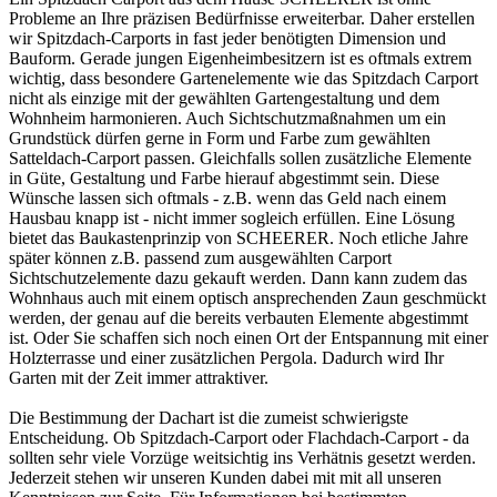
Probleme an Ihre präzisen Bedürfnisse erweiterbar. Daher erstellen
wir Spitzdach-Carports in fast jeder benötigten Dimension und
Bauform. Gerade jungen Eigenheimbesitzern ist es oftmals extrem
wichtig, dass besondere Gartenelemente wie das Spitzdach Carport
nicht als einzige mit der gewählten Gartengestaltung und dem
Wohnheim harmonieren. Auch Sichtschutzmaßnahmen um ein
Grundstück dürfen gerne in Form und Farbe zum gewählten
Satteldach-Carport passen. Gleichfalls sollen zusätzliche Elemente
in Güte, Gestaltung und Farbe hierauf abgestimmt sein. Diese
Wünsche lassen sich oftmals - z.B. wenn das Geld nach einem
Hausbau knapp ist - nicht immer sogleich erfüllen. Eine Lösung
bietet das Baukastenprinzip von SCHEERER. Noch etliche Jahre
später können z.B. passend zum ausgewählten Carport
Sichtschutzelemente dazu gekauft werden. Dann kann zudem das
Wohnhaus auch mit einem optisch ansprechenden Zaun geschmückt
werden, der genau auf die bereits verbauten Elemente abgestimmt
ist. Oder Sie schaffen sich noch einen Ort der Entspannung mit einer
Holzterrasse und einer zusätzlichen Pergola. Dadurch wird Ihr
Garten mit der Zeit immer attraktiver.
Die Bestimmung der Dachart ist die zumeist schwierigste
Entscheidung. Ob Spitzdach-Carport oder Flachdach-Carport - da
sollten sehr viele Vorzüge weitsichtig ins Verhätnis gesetzt werden.
Jederzeit stehen wir unseren Kunden dabei mit mit all unseren