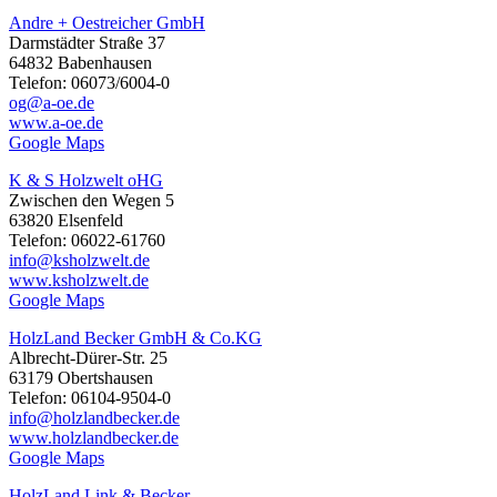
Andre + Oestreicher GmbH
Darmstädter Straße 37
64832 Babenhausen
Telefon: 06073/6004-0
og@a-oe.de
www.a-oe.de
Google Maps
K & S Holzwelt oHG
Zwischen den Wegen 5
63820 Elsenfeld
Telefon: 06022-61760
info@ksholzwelt.de
www.ksholzwelt.de
Google Maps
HolzLand Becker GmbH & Co.KG
Albrecht-Dürer-Str. 25
63179 Obertshausen
Telefon: 06104-9504-0
info@holzlandbecker.de
www.holzlandbecker.de
Google Maps
HolzLand Link & Becker