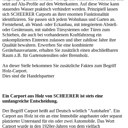
setzt auf Alu-Profile auf den Wetterkanten. Auf diese Weise kann
stauendes Wasser praktisch verhindert werden. Prinzipiell lassen
sich SCHEERER
Carports
an ihrer enormen Funktionalität
identifizieren. Sie passen sich jedem Wohnhaus und Garten an.
Freistehend, als Wand- oder Eckanbau, mit integriertem Abstell-
oder Geräteraum, mit stabilen Türsystemen oder Türen zum
Schieben, die auch bei vorhandenem Kraftfahrzeug ein
unkompliziertes Eintreten zulassen und über zahllose Jahre ihre
Qualität bewahren. Erwerben Sie eine kombinierte
Gerätehausvariante, erhalten Sie zusätzlich einen abschließbaren
Raum z.B. für Gartenutensilien oder Brennholz.
An dieser Stelle bekommen Sie zusätzliche Fakten zum Begriff
Holz-Carport
.
Dies sind die
Handelspartner
Ein Carport aus Holz von SCHEERER ist stets eine
umfangreiche Entscheidung.
Der Begriff
Carport
heißt auf Deutsch wörtlich "Autohafen". Ein
Carport aus Holz
ist ein an eine Immobilie angebauter oder separat
platzierter Unterstand für ein oder zwei Automobile. Das Wort
Carport wurde in den 1920er-Jahren von dem vielfach