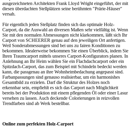
ausgezeichneten Architekten Frank Lloyd Wright eingeführt, der mit
diesen überdachten Stellplätzen seine berühmten "Prärie-Häuser"
versah.
Für eigentlich jeden Stellplatz finden sich das optimale Holz-
Carport, da die Auswahl an diversen Maßen sehr vielfältig ist. Wenn
Sie mit den normalen Abmessungen nicht klarkommen, läßt sich Ihr
Carport von SCHEERER genau auf den jeweiligen Ort anfertigen.
Weil Sonderabmessungen sind bei uns zu fairen Konditionen zu
bekommen. Idealerweise bekommen Sie einen Überblick, indem Sie
Ihren Traumcarport mittels unseres Carport-Konfigurators planen. In
Anlehnung an Ihr Heim wählen Sie ein Flachdachcarport oder ein
Spitzdach-Carport, das zum Beispiel mit Schindeln bedeckt werden
kann, die passgenau an ihre Wohnheimbedachung angepasst sind.
Farbanpassungen sind genauso realisierbar, um ein harmonishes
Gesamtbild zu erzielen. Darf die Struktur des Holzes noch
erkennbar sein, empfiehlt es sich das Carport nach Möglichkeit
bereits bei der Produktion mit einem pflegenden Öl oder einer Lasur
versehen zu lassen. Auch deckende Colorierungen in reizvollen
Trendfarben sind ab Werk bestellbar.
Online zum perfekten Holz-Carport