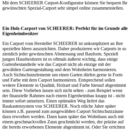
Mit dem SCHEERER
Carport-Konfigurator
können Sie bequem Ihr
gewünschten Spezial-Carport sehr simpel online zusammenstellen.
Ein Holz-Carport von SCHEERER: Perfekt für im Grunde alle
Eigenheimbesitzer
Ein Carport vom Hersteller SCHEERER ist unkompliziert an Ihre
speziellen Ideen auszurichten. Daher produzieren wir Carports in so
ziemlich jeder gewünschten Abmessung und Bauform. Speziell
jungen Hausbesitzern ist es oftmals äußerst wichtig, dass einige
Gartenbestandteile wie das Carport nicht als einzige mit der
gewählten Gartengestaltung und dem Wohnheim harmonieren.
Auch Sichtschutzelemente um einen Garten dürfen gerne in Form
und Farbe mit dem Carport harmonieren. Entsprechend sollen
weitere Elemente in Qualität, Holzart und Farbe hierauf abgestimmt
sein. Diese Vorlieben lassen sich nicht selten - zum Beispiel wenn
der finanzielle Rahmen nach einem Eigenheimbau knapp ist - nicht
immer sofort umsetzen. Einen optimalen Weg liefert das
Baukastensystem von SCHEERER. Noch etliche Jahre später
können z.B. passend zum ausgewählten Carport Sichtschutzzäune
dazu erworben werden. Dann kann später das Wohnhaus auch mit
einem geschmackvollen Zaun geschmückt werden, der präzise auf
die bereits erworbenen Elemente abgestimmt ist. Oder Sie errichten