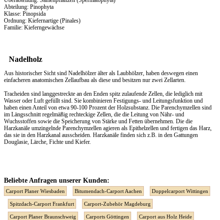
Überabteilung: Samenpflanzen (Spermatophyta)
Abteilung: Pinophyta
Klasse: Pinopsida
Ordnung: Kiefernartige (Pinales)
Familie: Kieferngewächse
Nadelholz
Aus historischer Sicht sind Nadelhölzer älter als Laubhölzer, haben deswegen einen
einfacheren anatomischen Zellaufbau als diese und besitzen nur zwei Zellarten.
Tracheiden sind langgestreckte an den Enden spitz zulaufende Zellen, die lediglich mit
Wasser oder Luft gefüllt sind. Sie kombinieren Festigungs- und Leitungsfunktion und
haben einen Anteil von etwa 90-100 Prozent der Holzsubstanz. Die Parenchymzellen sind
im Längsschnitt regelmäßig rechteckige Zellen, die die Leitung von Nähr- und
Wuchsstoffen sowie die Speicherung von Stärke und Fetten übernehmen. Die die
Harzkanäle umzingelnde Parenchymzellen agieren als Epithelzellen und fertigen das Harz,
das sie in den Harzkanal ausscheiden. Harzkanäle finden sich z.B. in den Gattungen
Douglasie, Lärche, Fichte und Kiefer.
Beliebte Anfragen unserer Kunden:
Carport Planer Wiesbaden
Bitumendach-Carport Aachen
Doppelcarport Wittingen
Spitzdach-Carport Frankfurt
Carport-Zubehör Magdeburg
Carport Planer Braunschweig
Carports Göttingen
Carport aus Holz Heide