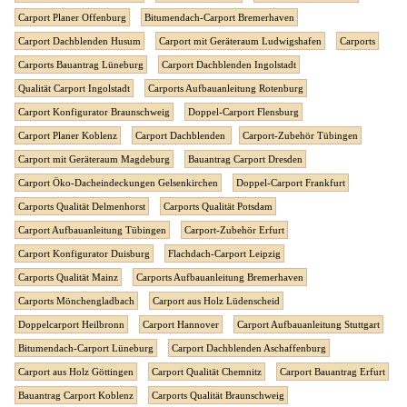
Carport Planer Offenburg
Bitumendach-Carport Bremerhaven
Carport Dachblenden Husum
Carport mit Geräteraum Ludwigshafen
Carports
Carports Bauantrag Lüneburg
Carport Dachblenden Ingolstadt
Qualität Carport Ingolstadt
Carports Aufbauanleitung Rotenburg
Carport Konfigurator Braunschweig
Doppel-Carport Flensburg
Carport Planer Koblenz
Carport Dachblenden
Carport-Zubehör Tübingen
Carport mit Geräteraum Magdeburg
Bauantrag Carport Dresden
Carport Öko-Dacheindeckungen Gelsenkirchen
Doppel-Carport Frankfurt
Carports Qualität Delmenhorst
Carports Qualität Potsdam
Carport Aufbauanleitung Tübingen
Carport-Zubehör Erfurt
Carport Konfigurator Duisburg
Flachdach-Carport Leipzig
Carports Qualität Mainz
Carports Aufbauanleitung Bremerhaven
Carports Mönchengladbach
Carport aus Holz Lüdenscheid
Doppelcarport Heilbronn
Carport Hannover
Carport Aufbauanleitung Stuttgart
Bitumendach-Carport Lüneburg
Carport Dachblenden Aschaffenburg
Carport aus Holz Göttingen
Carport Qualität Chemnitz
Carport Bauantrag Erfurt
Bauantrag Carport Koblenz
Carports Qualität Braunschweig