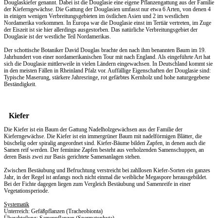
Douglaskiefer genannt. Dabei ist die Douglasie eine eigene Pflanzengattung aus der Familie
der Kieferngewächse. Die Gattung der Douglasien umfasst nur etwa 6 Arten, von denen 4
in einigen wenigen Verbreitungsgebieten im östlichen Asien und 2 im westlichen
Nordamerika vorkommen. In Europa war die Douglasie einst im Tertiär vertreten, im Zuge
der Eiszeit ist sie hier allerdings ausgestorben. Das natürliche Verbreitungsgebiet der
Douglasie ist der westliche Teil Nordamerikas.
Der schottische Botaniker David Douglas brachte den nach ihm benannten Baum im 19.
Jahrhundert von einer nordamerikanischen Tour mit nach England. Als eingeführte Art hat
sich die Douglasie mittlerweile in vielen Ländern eingewachsen. In Deutschland kommt sie
in den meisten Fällen in Rheinland Pfalz vor. Auffällige Eigenschaften der Douglasie sind:
Typische Maserung, stärkere Jahresringe, rot gefärbtes Kernholz und hohe naturgegebene
Beständigkeit.
Kiefer
Die Kiefer ist ein Baum der Gattung Nadelholzgewächsen aus der Familie der
Kieferngewächse. Die Kiefer ist ein immergrüner Baum mit nadelförmigen Blätter, die
büschelig oder spiralig angeordnet sind. Kiefer-Bäume bilden Zapfen, in denen auch die
Samen reif werden. Der feminine Zapfen besteht aus verholzenden Samenschuppen, an
deren Basis zwei zur Basis gerichtete Samenanlagen stehen.
Zwischen Bestäubung und Befruchtung verstreicht bei zahllosen Kiefer-Sorten ein ganzes
Jahr, in der Regel ist anfangs noch nicht einmal die weibliche Megaspore herausgebildet.
Bei der Fichte dagegen liegen zum Vergleich Bestäubung und Samenreife in einer
Vegetationsperiode.
Systematik
Unterreich: Gefäßpflanzen (Tracheobionta)