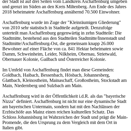
der Stadt ist auf drei Seiten vom Landkreis Aschaffenburg umgeben
und grenzt im Süden an den Kreis Miltenberg. Am Ende des Jahres
2018 beheimatete Aschaffenburg annähernd 70.500 Einwohner.
Aschaffenburg wurde im Zuge der "Kleinräumigen Gliederung"
von 2010 sehr statistisch in Stadtteile aufgeteilt. Denzufolge
unterteilt man Aschaffenburg gegenwärtig in zehn Stadtteile: Die
Stadtmitte, bestehend aus den Stadtteilen Stadtmitte/Innenstadt und
Stadtmitte/Aschaffenburg-Ost, die gemeinsam knapp 26.000
Bewohner auf einer Fläche von ca. 841 Hektar beheimaten sowie
Damm, Schweinheim, Leider, Nilkheim, Obernau, Strietwald,
Obernauer Kolonie, Gailbach und Österreicher Kolonie.
Im Umfeld von Aschaffenburg findet man diese Gemeinden:
Goldbach, Haibach, Bessenbach, Hösbach, Johannesberg,
Glattbach, Kleinostheim, Mainaschaff, Großostheim, Stockstadt am
Main, Niedernberg und Sulzbach am Main.
Aschaffenburg wird in der Öffentlichkeit i.d.R. als das "bayerische
Nizza" definiert. Aschaffenburg ist nicht nur eine dynamische Stadt
am bayerischen Untermain, sondern hat mit den Nachlässen der
Erzbischöfe aus Mainz einen reichen kulturellen Schatz. Das
Schloss Johannisburg ist Wahrzeichen der Stadt und prägt die Main-
Promende, die den Ursprung zu dem Vergleich mit dem Ort in
Italien gibt.