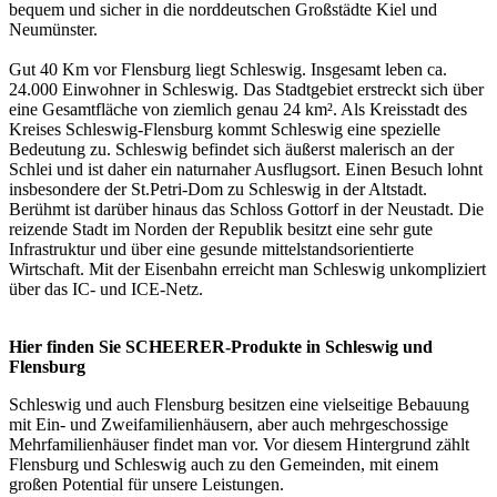
bequem und sicher in die norddeutschen Großstädte Kiel und
Neumünster.
Gut 40 Km vor Flensburg liegt Schleswig. Insgesamt leben ca.
24.000 Einwohner in Schleswig. Das Stadtgebiet erstreckt sich über
eine Gesamtfläche von ziemlich genau 24 km². Als Kreisstadt des
Kreises Schleswig-Flensburg kommt Schleswig eine spezielle
Bedeutung zu. Schleswig befindet sich äußerst malerisch an der
Schlei und ist daher ein naturnaher Ausflugsort. Einen Besuch lohnt
insbesondere der St.Petri-Dom zu Schleswig in der Altstadt.
Berühmt ist darüber hinaus das Schloss Gottorf in der Neustadt. Die
reizende Stadt im Norden der Republik besitzt eine sehr gute
Infrastruktur und über eine gesunde mittelstandsorientierte
Wirtschaft. Mit der Eisenbahn erreicht man Schleswig unkompliziert
über das IC- und ICE-Netz.
Hier finden Sie SCHEERER-Produkte in Schleswig und
Flensburg
Schleswig und auch Flensburg besitzen eine vielseitige Bebauung
mit Ein- und Zweifamilienhäusern, aber auch mehrgeschossige
Mehrfamilienhäuser findet man vor. Vor diesem Hintergrund zählt
Flensburg und Schleswig auch zu den Gemeinden, mit einem
großen Potential für unsere Leistungen.