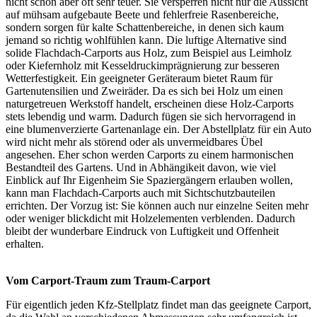
nicht schön aber oft sehr teuer. Sie versperren nicht nur die Aussicht
auf mühsam aufgebaute Beete und fehlerfreie Rasenbereiche,
sondern sorgen für kalte Schattenbereiche, in denen sich kaum
jemand so richtig wohlfühlen kann. Die luftige Alternative sind
solide Flachdach-Carports aus Holz, zum Beispiel aus Leimholz
oder Kiefernholz mit Kesseldruckimprägnierung zur besseren
Wetterfestigkeit. Ein geeigneter Geräteraum bietet Raum für
Gartenutensilien und Zweiräder. Da es sich bei Holz um einen
naturgetreuen Werkstoff handelt, erscheinen diese Holz-Carports
stets lebendig und warm. Dadurch fügen sie sich hervorragend in
eine blumenverzierte Gartenanlage ein. Der Abstellplatz für ein Auto
wird nicht mehr als störend oder als unvermeidbares Übel
angesehen. Eher schon werden
Carports
zu einem harmonischen
Bestandteil des Gartens. Und in Abhängikeit davon, wie viel
Einblick auf Ihr Eigenheim Sie Spaziergängern erlauben wollen,
kann man Flachdach-Carports auch mit Sichtschutzbauteilen
errichten. Der Vorzug ist: Sie können auch nur einzelne Seiten mehr
oder weniger blickdicht mit Holzelementen verblenden. Dadurch
bleibt der wunderbare Eindruck von Luftigkeit und Offenheit
erhalten.
Vom Carport-Traum zum Traum-Carport
Für eigentlich jeden Kfz-Stellplatz findet man das geeignete Carport,