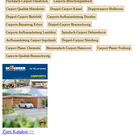
Flachdach-Carport Osnabrück
Carports Mönchengladbach
Carport Qualität Mannheim
Doppel-Carport Kassel
Doppelcarport Heilbronn
Doppel-Carport Bielefeld
Carports Aufbauanleitung Dresden
Carports Bauantrag Erfurt
Doppel-Carport Braunschweig
Carports Aufbauanleitung Landshut
Spitzdach-Carport Delmenhorst
Aufbauanleitung Carport Ingolstadt
Doppel-Carport Nürnberg
Carport Planer Chemnitz
Bitumendach-Carport Hannover
Carport Planer Freiburg
Carports Qualität Braunschweig
Zum Katalog >>