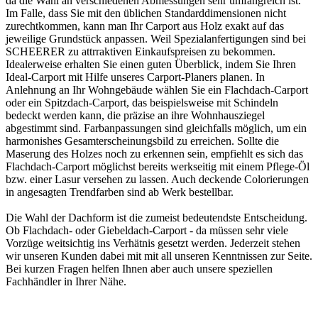
da die Wahl an verschiedenen Abmessungen sehr umfangreich ist.
Im Falle, dass Sie mit den üblichen Standarddimensionen nicht
zurechtkommen, kann man Ihr Carport aus Holz exakt auf das
jeweilige Grundstück anpassen. Weil Spezialanfertigungen sind bei
SCHEERER zu attrraktiven Einkaufspreisen zu bekommen.
Idealerweise erhalten Sie einen guten Überblick, indem Sie Ihren
Ideal-Carport mit Hilfe unseres Carport-Planers planen. In
Anlehnung an Ihr Wohngebäude wählen Sie ein Flachdach-Carport
oder ein Spitzdach-Carport, das beispielsweise mit Schindeln
bedeckt werden kann, die präzise an ihre Wohnhausziegel
abgestimmt sind. Farbanpassungen sind gleichfalls möglich, um ein
harmonishes Gesamterscheinungsbild zu erreichen. Sollte die
Maserung des Holzes noch zu erkennen sein, empfiehlt es sich das
Flachdach-Carport möglichst bereits werkseitig mit einem Pflege-Öl
bzw. einer Lasur versehen zu lassen. Auch deckende Colorierungen
in angesagten Trendfarben sind ab Werk bestellbar.
Die Wahl der Dachform ist die zumeist bedeutendste Entscheidung.
Ob Flachdach- oder Giebeldach-Carport - da müssen sehr viele
Vorzüge weitsichtig ins Verhätnis gesetzt werden. Jederzeit stehen
wir unseren Kunden dabei mit mit all unseren Kenntnissen zur Seite.
Bei kurzen Fragen helfen Ihnen aber auch unsere speziellen
Fachhändler in Ihrer Nähe
.