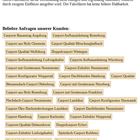
durch exogene Einflüsse ausgelöst wird. Der Falschkern hat keine höhere Haltbarkeit.
Beliebte Anfragen unserer Kunden:
Carports Bauantrag Augsburg
Carport Aufbauanleitung Rotenburg
Carport aus Holz Chemnitz
Carport Qualität Mönchengladbach
Carport Qualität Wolfsburg
Doppelcarport Wittingen
Carport Aufbauanleitung Ludwigshafen
Carports Aufbauanleitung Würzburg
Carport mit Geräteraum Neumünster
Carport-Zubehör Neumünster
Carport Konfigurator Wuppertal
Carport Dachblenden Hamburg
Carport Qualität
Bitumendach-Carport Oldenburg
Carport mit Geräteraum Nürnberg
Carport aus Holz Rotenburg
Carport mit Geräteraum Frankfurt
Flachdach-Carport Neumünster
Carport Landshut
Carport Konfigurator Darmstadt
Carport Öko-Dacheindeckungen Landshut
Carport Dachblenden Neumünster
Carport Hamburg
Carport Karlsruhe
Carport-Zubehör Wuppertal
Carports Qualität Delmenhorst
Doppelcarport Erfurt
Carport-Zubehör Ludwigshafen
Spitzdach-Carport Koblenz