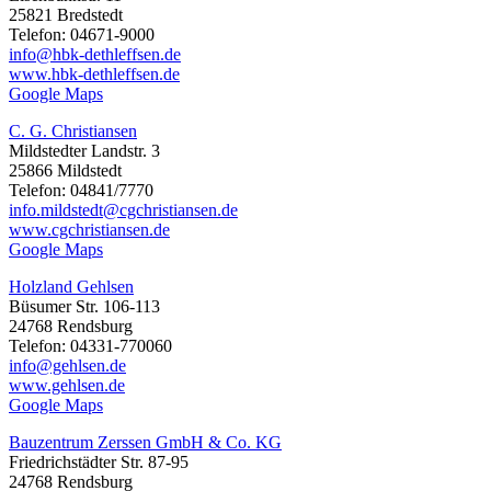
25821 Bredstedt
Telefon: 04671-9000
info@hbk-dethleffsen.de
www.hbk-dethleffsen.de
Google Maps
C. G. Christiansen
Mildstedter Landstr. 3
25866 Mildstedt
Telefon: 04841/7770
info.mildstedt@cgchristiansen.de
www.cgchristiansen.de
Google Maps
Holzland Gehlsen
Büsumer Str. 106-113
24768 Rendsburg
Telefon: 04331-770060
info@gehlsen.de
www.gehlsen.de
Google Maps
Bauzentrum Zerssen GmbH & Co. KG
Friedrichstädter Str. 87-95
24768 Rendsburg