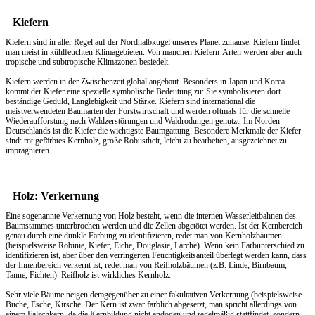
Kiefern
Kiefern sind in aller Regel auf der Nordhalbkugel unseres Planet zuhause. Kiefern findet
man meist in kühlfeuchten Klimagebieten. Von manchen Kiefern-Arten werden aber auch
tropische und subtropische Klimazonen besiedelt.
Kiefern werden in der Zwischenzeit global angebaut. Besonders in Japan und Korea
kommt der Kiefer eine spezielle symbolische Bedeutung zu: Sie symbolisieren dort
beständige Geduld, Langlebigkeit und Stärke. Kiefern sind international die
meistverwendeten Baumarten der Forstwirtschaft und werden oftmals für die schnelle
Wiederaufforstung nach Waldzerstörungen und Waldrodungen genutzt. Im Norden
Deutschlands ist die Kiefer die wichtigste Baumgattung. Besondere Merkmale der Kiefer
sind: rot gefärbtes Kernholz, große Robustheit, leicht zu bearbeiten, ausgezeichnet zu
imprägnieren.
Holz: Verkernung
Eine sogenannte Verkernung von Holz besteht, wenn die internen Wasserleitbahnen des
Baumstammes unterbrochen werden und die Zellen abgetötet werden. Ist der Kernbereich
genau durch eine dunkle Färbung zu identifizieren, redet man von Kernholzbäumen
(beispielsweise Robinie, Kiefer, Eiche, Douglasie, Lärche). Wenn kein Farbunterschied zu
identifizieren ist, aber über den verringerten Feuchtigkeitsanteil überlegt werden kann, dass
der Innenbereich verkernt ist, redet man von Reifholzbäumen (z.B. Linde, Birnbaum,
Tanne, Fichten). Reifholz ist wirkliches Kernholz.
Sehr viele Bäume neigen demgegenüber zu einer fakultativen Verkernung (beispielsweise
Buche, Esche, Kirsche. Der Kern ist zwar farblich abgesetzt, man spricht allerdings von
einem Falschkern, da die Kernbildung nicht endogen und regelmäßig stattfindet, sondern