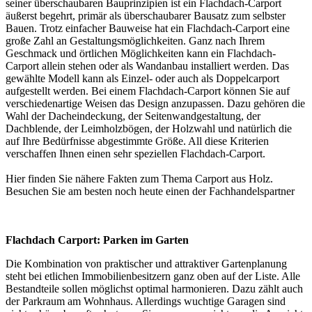
seiner überschaubaren Bauprinzipien ist ein Flachdach-Carport
äußerst begehrt, primär als überschaubarer Bausatz zum selbster
Bauen. Trotz einfacher Bauweise hat ein Flachdach-Carport eine
große Zahl an Gestaltungsmöglichkeiten. Ganz nach Ihrem
Geschmack und örtlichen Möglichkeiten kann ein Flachdach-
Carport allein stehen oder als Wandanbau installiert werden. Das
gewählte Modell kann als Einzel- oder auch als
Doppelcarport
aufgestellt werden. Bei einem Flachdach-Carport können Sie auf
verschiedenartige Weisen das Design anzupassen. Dazu gehören die
Wahl der Dacheindeckung, der Seitenwandgestaltung, der
Dachblende, der Leimholzbögen, der Holzwahl und natürlich die
auf Ihre Bedürfnisse abgestimmte Größe. All diese Kriterien
verschaffen Ihnen einen sehr speziellen Flachdach-Carport.
Hier finden Sie nähere Fakten zum Thema
Carport aus Holz
.
Besuchen Sie am besten noch heute einen der
Fachhandelspartner
Flachdach Carport: Parken im Garten
Die Kombination von praktischer und attraktiver Gartenplanung
steht bei etlichen Immobilienbesitzern ganz oben auf der Liste. Alle
Bestandteile sollen möglichst optimal harmonieren. Dazu zählt auch
der Parkraum am Wohnhaus. Allerdings wuchtige Garagen sind