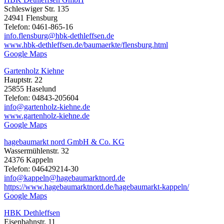
Schleswiger Str. 135
24941 Flensburg
Telefon: 0461-865-16
info.flensburg@hbk-dethleffsen.de
www.hbk-dethleffsen.de/baumaerkte/flensburg.html
Google Maps
Gartenholz Kiehne
Hauptstr. 22
25855 Haselund
Telefon: 04843-205604
info@gartenholz-kiehne.de
www.gartenholz-kiehne.de
Google Maps
hagebaumarkt nord GmbH & Co. KG
Wassermühlenstr. 32
24376 Kappeln
Telefon: 046429214-30
info@kappeln@hagebaumarktnord.de
https://www.hagebaumarktnord.de/hagebaumarkt-kappeln/
Google Maps
HBK Dethleffsen
Eisenbahnstr. 11