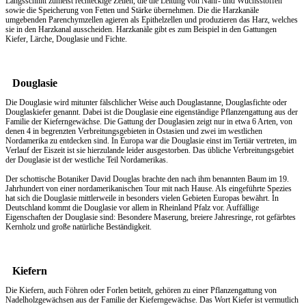
Längsschnitt zumeist rechteckige Zellen, die die Leitung von Nähr- und Wuchsstoffen
sowie die Speicherung von Fetten und Stärke übernehmen. Die die Harzkanäle
umgebenden Parenchymzellen agieren als Epithelzellen und produzieren das Harz, welches
sie in den Harzkanal ausscheiden. Harzkanäle gibt es zum Beispiel in den Gattungen
Kiefer, Lärche, Douglasie und Fichte.
Douglasie
Die Douglasie wird mitunter fälschlicher Weise auch Douglastanne, Douglasfichte oder
Douglaskiefer genannt. Dabei ist die Douglasie eine eigenständige Pflanzengattung aus der
Familie der Kieferngewächse. Die Gattung der Douglasien zeigt nur in etwa 6 Arten, von
denen 4 in begrenzten Verbreitungsgebieten in Ostasien und zwei im westlichen
Nordamerika zu entdecken sind. In Europa war die Douglasie einst im Tertiär vertreten, im
Verlauf der Eiszeit ist sie hierzulande leider ausgestorben. Das übliche Verbreitungsgebiet
der Douglasie ist der westliche Teil Nordamerikas.
Der schottische Botaniker David Douglas brachte den nach ihm benannten Baum im 19.
Jahrhundert von einer nordamerikanischen Tour mit nach Hause. Als eingeführte Spezies
hat sich die Douglasie mittlerweile in besonders vielen Gebieten Europas bewährt. In
Deutschland kommt die Douglasie vor allem in Rheinland Pfalz vor. Auffällige
Eigenschaften der Douglasie sind: Besondere Maserung, breiere Jahresringe, rot gefärbtes
Kernholz und große natürliche Beständigkeit.
Kiefern
Die Kiefern, auch Föhren oder Forlen betitelt, gehören zu einer Pflanzengattung von
Nadelholzgewächsen aus der Familie der Kieferngewächse. Das Wort Kiefer ist vermutlich