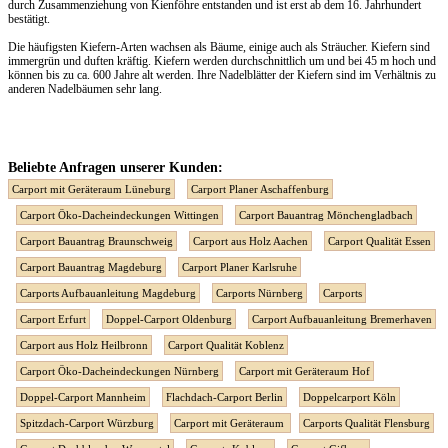
durch Zusammenziehung von Kienföhre entstanden und ist erst ab dem 16. Jahrhundert
bestätigt.
Die häufigsten Kiefern-Arten wachsen als Bäume, einige auch als Sträucher. Kiefern sind
immergrün und duften kräftig. Kiefern werden durchschnittlich um und bei 45 m hoch und
können bis zu ca. 600 Jahre alt werden. Ihre Nadelblätter der Kiefern sind im Verhältnis zu
anderen Nadelbäumen sehr lang.
Beliebte Anfragen unserer Kunden:
Carport mit Geräteraum Lüneburg
Carport Planer Aschaffenburg
Carport Öko-Dacheindeckungen Wittingen
Carport Bauantrag Mönchengladbach
Carport Bauantrag Braunschweig
Carport aus Holz Aachen
Carport Qualität Essen
Carport Bauantrag Magdeburg
Carport Planer Karlsruhe
Carports Aufbauanleitung Magdeburg
Carports Nürnberg
Carports
Carport Erfurt
Doppel-Carport Oldenburg
Carport Aufbauanleitung Bremerhaven
Carport aus Holz Heilbronn
Carport Qualität Koblenz
Carport Öko-Dacheindeckungen Nürnberg
Carport mit Geräteraum Hof
Doppel-Carport Mannheim
Flachdach-Carport Berlin
Doppelcarport Köln
Spitzdach-Carport Würzburg
Carport mit Geräteraum
Carports Qualität Flensburg