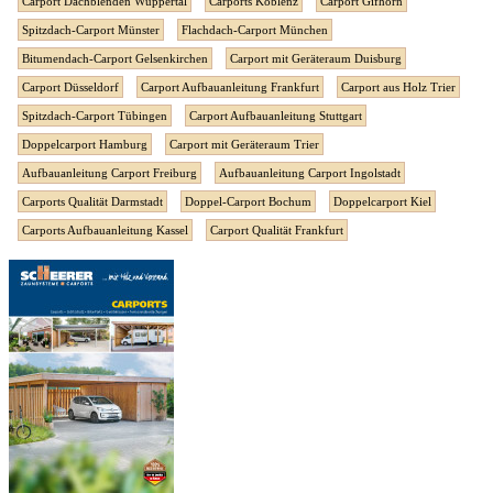
Carport Dachblenden Wuppertal
Carports Koblenz
Carport Gifhorn
Spitzdach-Carport Münster
Flachdach-Carport München
Bitumendach-Carport Gelsenkirchen
Carport mit Geräteraum Duisburg
Carport Düsseldorf
Carport Aufbauanleitung Frankfurt
Carport aus Holz Trier
Spitzdach-Carport Tübingen
Carport Aufbauanleitung Stuttgart
Doppelcarport Hamburg
Carport mit Geräteraum Trier
Aufbauanleitung Carport Freiburg
Aufbauanleitung Carport Ingolstadt
Carports Qualität Darmstadt
Doppel-Carport Bochum
Doppelcarport Kiel
Carports Aufbauanleitung Kassel
Carport Qualität Frankfurt