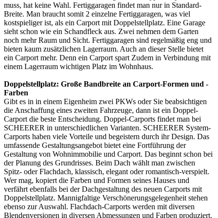
muss, hat keine Wahl. Fertiggaragen findet man nur in Standard-
Breite. Man braucht somit 2 einzelne Fertiggaragen, was viel
kostspieliger ist, als ein Carport mit Doppelstellplatz. Eine Garage
sieht schon wie ein Schandfleck aus. Zwei nehmen dem Garten
noch mehr Raum und Sicht. Fertiggaragen sind regelmäßig eng und
bieten kaum zusätzlichen Lagerraum. Auch an dieser Stelle bietet
ein Carport mehr. Denn ein Carport spart Zudem in Verbindung mit
einem Lagerraum wichtigen Platz im Wohnhaus.
Doppelstellplatz: Große Bandbreite an Carport-Formen und -
Farben
Gibt es in in einem Eigenheim zwei PKWs oder Sie beabsichtigen
die Anschaffung eines zweiten Fahrzeuge, dann ist ein Doppel-
Carport die beste Entscheidung. Doppel-Carports findet man bei
SCHEERER in unterschiedlichen Varianten. SCHEERER System-
Carports haben viele Vorteile und begeistern durch ihr Design. Das
umfassende Gestaltungsangebot bietet eine Fortführung der
Gestaltung von Wohnimmobilie und Carport. Das beginnt schon bei
der Planung des Grundrisses. Beim Dach wählt man zwischen
Spitz- oder Flachdach, klassisch, elegant oder romantisch-verspielt.
Wer mag, kopiert die Farben und Formen seines Hauses und
verfährt ebenfalls bei der Dachgestaltung des neuen Carports mit
Doppelstellplatz. Mannigfaltige Verschönerungsgelegenheit stehen
ebenso zur Auswahl. Flachdach-Carports werden mit diversen
Blendenversionen in diversen Abmessungen und Farben produziert.