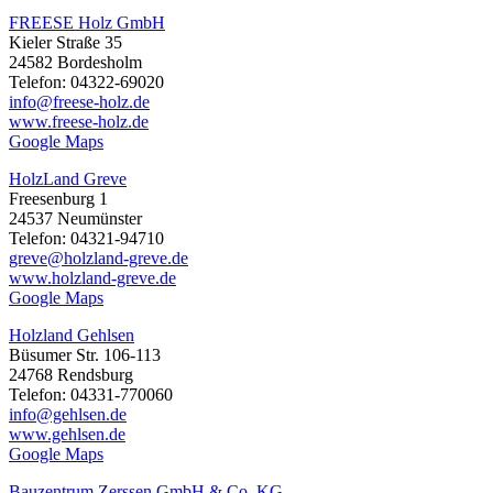
FREESE Holz GmbH
Kieler Straße 35
24582 Bordesholm
Telefon: 04322-69020
info@freese-holz.de
www.freese-holz.de
Google Maps
HolzLand Greve
Freesenburg 1
24537 Neumünster
Telefon: 04321-94710
greve@holzland-greve.de
www.holzland-greve.de
Google Maps
Holzland Gehlsen
Büsumer Str. 106-113
24768 Rendsburg
Telefon: 04331-770060
info@gehlsen.de
www.gehlsen.de
Google Maps
Bauzentrum Zerssen GmbH & Co. KG