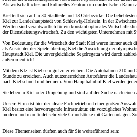
Als wirtschaftliches und kulturelles Zentrum im nordeutschen Raum ze
Kiel teilt sich auf in 30 Stadtteile und 18 Ortsbezirke. Die beliebtes
Kiel zur Landeshauptstadt von Schleswig-Holstein. In der Zwischenze
Werften sind verantwortlich für ein konstant optimales Wirtschaftskl
der Dienstleistungswirtschaft. Zu den wichtigsten Unternehmen mit St
Von Bedeutung für die Wirtschaft der Stadt Kiel waren immer auch 
als Ausrichter der Spiele übertrug Kiel die Ausrichtung der olympisc
Hauptstadt Kiel. Die unvergleichliche Segelregatta wird durch zahlre
außerordentlich!
Mit dem Kfz ist Kiel sehr gut zu erreichen. Die Autobahnen 210 und
Stunde zu erreichen. Auch nutzenerreichen Autofahrer die Landesha
nach Kiel schnell und bequem. Vom Hauptbahnhof Kiel werden jeden 
Sie leben in Kiel oder Umgebung und sind auf der Suche nach einen 
Unsere Firma ist hier der ideale Fachbetrieb mit einer großen Auswa
Kiel besitzt eine hervorragende Infrastruktur, ein vorzügliches Wohnu
modern und man findet sehr viele Grundstücke mit Gartenanlagen. Sol
Diese Themenseiten dürften auch für Sie weiterführend sein: