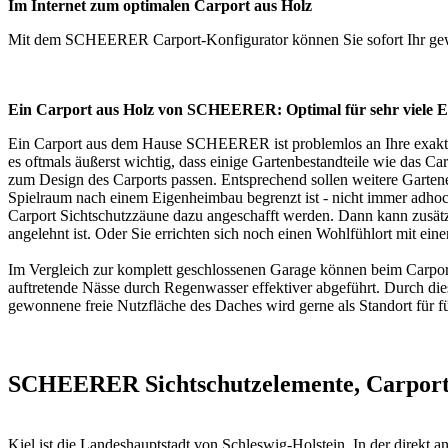
Im Internet zum optimalen Carport aus Holz
Mit dem SCHEERER
Carport-Konfigurator
können Sie sofort Ihr ge
Ein Carport aus Holz von SCHEERER: Optimal für sehr viele E
Ein Carport aus dem Hause SCHEERER ist problemlos an Ihre exakten 
es oftmals äußerst wichtig, dass einige Gartenbestandteile wie das 
zum Design des Carports passen. Entsprechend sollen weitere Gartenel
Spielraum nach einem Eigenheimbau begrenzt ist - nicht immer adh
Carport Sichtschutzzäune dazu angeschafft werden. Dann kann zusät
angelehnt ist. Oder Sie errichten sich noch einen Wohlfühlort mit ein
Im Vergleich zur komplett geschlossenen Garage können beim Carport 
auftretende Nässe durch Regenwasser effektiver abgeführt. Durch die
gewonnene freie Nutzfläche des Daches wird gerne als Standort für f
SCHEERER Sichtschutzelemente, Carports,
Kiel ist die Landeshauptstadt von Schleswig-Holstein. In der direkt