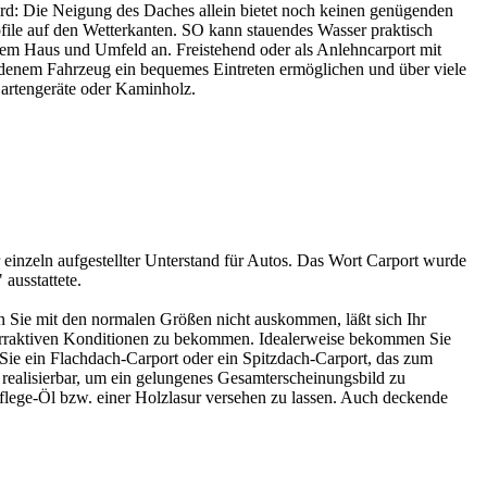
d: Die Neigung des Daches allein bietet noch keinen genügenden
file auf den Wetterkanten. SO kann stauendes Wasser praktisch
em Haus und Umfeld an. Freistehend oder als Anlehncarport mit
denem Fahrzeug ein bequemes Eintreten ermöglichen und über viele
Gartengeräte oder Kaminholz.
einzeln aufgestellter Unterstand für Autos. Das Wort Carport wurde
ausstattete.
en Sie mit den normalen Größen nicht auskommen, läßt sich Ihr
raktiven Konditionen zu bekommen. Idealerweise bekommen Sie
 Sie ein Flachdach-Carport oder ein Spitzdach-Carport, das zum
 realisierbar, um ein gelungenes Gesamterscheinungsbild zu
 Pflege-Öl bzw. einer Holzlasur versehen zu lassen. Auch deckende