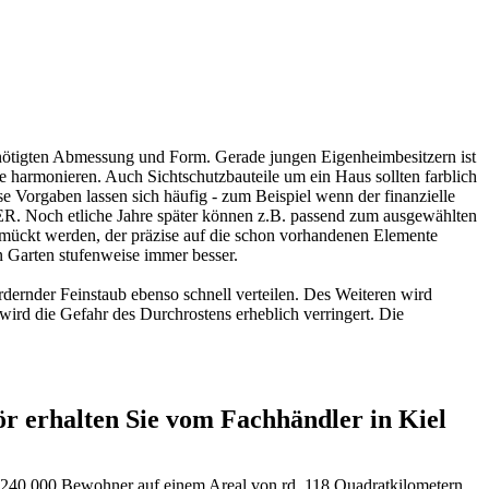
enötigten Abmessung und Form. Gerade jungen Eigenheimbesitzern ist
e harmonieren. Auch Sichtschutzbauteile um ein Haus sollten farblich
e Vorgaben lassen sich häufig - zum Beispiel wenn der finanzielle
. Noch etliche Jahre später können z.B. passend zum ausgewählten
mückt werden, der präzise auf die schon vorhandenen Elemente
in Garten stufenweise immer besser.
dernder Feinstaub ebenso schnell verteilen. Des Weiteren wird
wird die Gefahr des Durchrostens erheblich verringert. Die
 erhalten Sie vom Fachhändler in Kiel
ls 240.000 Bewohner auf einem Areal von rd. 118 Quadratkilometern.