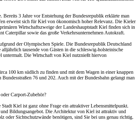
see. Bereits 3 Jahre vor Entstehung der Bundesrepublik erklärte man
fen erweist sich für Kiel von ökonomisch hoher Relevanz. Die Kieler
 primären Wirtschaftszweige der Landeshauptstadt Kiel finden sich in
kant Caterpillar sowie das große Verkehrsunternehmen Autokraft.
 aufgrund der Olympischen Spiele. Die Bundesrepublik Deutschland
alljährlich tausende von Gästen in die schleswig-holsteinische
 untermalt. Die Wirtschaft von Kiel nutznießt hiervon
circa 100 km südlich zu finden und mit dem Wagen in einer knappen
ten Bundesstraßen 76 und 202. Auch mit der Bundesbahn gelangt man
.
s oder Carport-Zubehör?
tadt Kiel ist ganz ohne Frage ein attraktiver Lebensmittelpunkt.
 und Bildungsangebot. Die Architektur von Kiel ist attraktiv und
z oder Sichtschutzwände benötigen, sind Sie bei uns genau richtig.