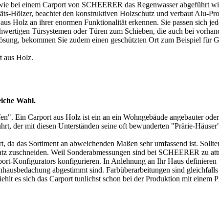
, wie bei einem Carport von SCHEERER das Regenwasser abgeführt wir
ts-Hölzer, beachtet den konstruktiven Holzschutz und verbaut Alu-Pro
s Holz an ihrer enormen Funktionalität erkennen. Sie passen sich jed
chwertigen Türsystemen oder Türen zum Schieben, die auch bei vorhan
uslösung, bekommen Sie zudem einen geschützten Ort zum Beispiel für 
t aus Holz
.
eiche Wahl.
fen". Ein
Carport aus Holz
ist ein an ein Wohngebäude angebauter oder 
, der mit diesen Unterständen seine oft bewunderten "Prärie-Häuser" 
ort, da das Sortiment an abweichenden Maßen sehr umfassend ist. Sollt
tz zuschneiden. Weil Sonderabmessungen sind bei SCHEERER zu attr
port-Konfigurators konfigurieren. In Anlehnung an Ihr Haus definieren
nhausbedachung abgestimmt sind. Farbüberarbeitungen sind gleichfalls
fiehlt es sich das Carport tunlichst schon bei der Produktion mit einem