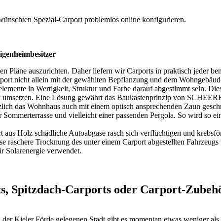
wünschten Spezial-Carport problemlos online konfigurieren.
igenheimbesitzer
Pläne auszurichten. Daher liefern wir Carports in praktisch jeder b
Carport nicht allein mit der gewählten Bepflanzung und dem Wohngebäud
emente in Wertigkeit, Struktur und Farbe darauf abgestimmt sein. Dies
oc umsetzen. Eine Lösung gewährt das Baukastenprinzip von SCHEERER
zlich das Wohnhaus auch mit einem optisch ansprechenden Zaun gesch
er Sommerterrasse und vielleicht einer passenden Pergola. So wird so e
aus Holz schädliche Autoabgase rasch sich verflüchtigen und krebsför
se raschere Trocknung des unter einem Carport abgestellten Fahrzeugs 
ür Solarenergie verwendet.
 Spitzdach-Carports oder Carport-Zubehör
 an der Kieler Förde gelegenen Stadt gibt es momentan etwas weniger a