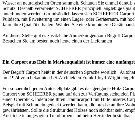
Wasser an neuralgischen Orten sammelt. Schauen Sie einmal darauf
Schutz. Deshalb verarbeitet SCHEERER prinzipiell langlebige Qualitä
unterbunden werden. Grundsätzlich lassen sich SCHEERER Carport au
Pultdach, mit Erweiterung um einen Lager- oder Geräteraum, mit ho
Jahre ihre Qualität erhalten. Wählen Sie eine kombinierte Geräteha
An dieser Stelle gibt es zusätzliche Anmerkungen zum Begriff
Carpor
Besuchen Sie am besten noch heute einen der
Lieferanten
Ein Carport aus Holz in Markenqualität ist immer eine umfangr
Der Begriff
Carport
heißt in der deutschen Sprache wörtlich "Autoha
um 1924 vom bekannten US-Architekten Frank Lloyd Wright eingeführt
Für so ziemlich jeden Autostellplatz gibt es das geeignete Holz-Carp
Carport von SCHEERER genau auf den zur Verfügung stehenden Pla
einen Überblick, indem Sie Ihren Traumcarport mit Hilfe unseres Car
Beispiel mit Schindeln gedeckt werden kann, die präzise an ihre Woh
gewährleisten. Sollte die Struktur des Holzes noch sichtbar sein, emp
Anstriche in angesagten Trendfarben sind beim Hersteller bestellbar.