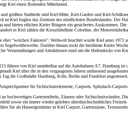
igt Kiel einen florienden Mittelstand.
ten und größten Stadtteile sind Kiel-Mitte, Kiel-Garden und Kiel-Schilk
it ist Kiel fraglos das Zentrum des nördlichsten Bundeslandes. Der Ha
ima und bieten etlichen Kieler Bürgern ein gesichertes Auskommen. Die
andort in Kiel zählen die Kreuzfahrtlinie Colorline, der Motorenfabri
die eher "weichen Faktoren": Weltweit beachtet wurde Kiel anno 1972
hen Segelwettbewerbe. Darüber hinaus lockt die berühmte Kieler Woche 
iche Veranstaltungen und Attraktionen rund um die Hafendocks von Kiel
 215 führen von Kiel unmittelbar auf die Autobahnen A7. Hamburg ist 
uptstadt Kiel über die in den vergangenen Jahren umfassend ausgebau
Tag die Großstädte Hamburg, Köln, Berlin und Frankfurt angesteuert
Ansprechpartner für Sichtschutzelemente,
Carports
, Spitzdach-Carport
hl an hochwertigen Gartenmöbeln, Zäunen oder Sichtschutzwänden. Die S
mfeld sowie ein immer wieder gelobtes überdurchschnittliches Freizeit-
lten Sie als Hauseigentümer in Kiel Carport, Gartenzäune, Terrassenhol