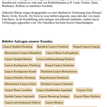
Innenbereich verkernt ist, redet man von Reifholzbäumen (z.B. Linde, Fichten, Tanne,
Birnbaum). Reifholz ist natürliches Kernholz.
Zahlreiche Bäume neigen demgegenüber zu einer fakultativen Verkernung (zum Beispiel
Buche, Esche, Kirsche. Der Kern ist zwar farblich abgesetzt, man redet aber von einem
Falschkern, da die Kernbildung nicht endogen und jedesmal stattfindet, sondern durch
Verletzungen angestoßen wird. Der Falschkern hat keine bessere Dauerhaftigkeit.
Beliebte Anfragen unserer Kunden:
Carport Qualität Flensburg
Spitzdach-Carport Frankfurt
Doppel-Carport Leipzig
Bitumendach-Carport Düsseldorf
Carport Planer Ludwigshafen
Carport Qualität Bremen
Carport Aufbauanleitung Koblenz
Carport Konfigurator Würzburg
Doppel-Carport Karlsruhe
Carport Konfigurator Kassel
Flachdach-Carport Bremerhaven
Carport-Zubehör Nürnberg
Doppelcarport Osnabrück
Bitumendach-Carport Erfurt
Flachdach-Carport Chemnitz
Carport Planer Landshut
Carport Dachblenden Ingolstadt
Carports Trier
Qualität Carport Ingolstadt
Carport Bauantrag Stuttgart
Carport Planer Koblenz
Carport mit Geräteraum Gifhorn
Carport Bremen