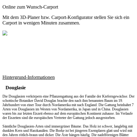
Online zum Wunsch-Carport
Mit dem
3D-Planer
bzw.
Carport-Konfigurator
stellen Sie sich ein
Carport in wenigen Minuten zusammen.
Hintergrund-Informationen
Douglasie
Die Douglasien verkörpern eine Pflanzengattung aus der Familie der Kieferngewächse. Der
schottische Botaniker David Douglas brachte den nach ihm benannten Baum im 19.
Jahrhundert von einer Tour durch Nordamerika mit nach England. Die Gattung beinhaltet 7
Arten von Douglasien im Westen von Nordamerika, in Japan und in China. Douglasien
waren bis zur letzten Eiszeit ebenso auf dem europäischen Kontinent zuhause. Im Verlaufe
der Eiszeiten sind die europäischen Vertreter der Gattung jedoch ausgestorben.
Sämtliche Douglasien-Arten sind immergrüner Bäume. Das Holz ist schwer, langlebig mit
dunklen Kern und Harzkanälen. Die Borke ist bei jüngeren Exemplaren glatt und wird mit
den Jahren rötlich-braun und dicker. Die Äste hängen häufig. Die nadelförmigen Blätter