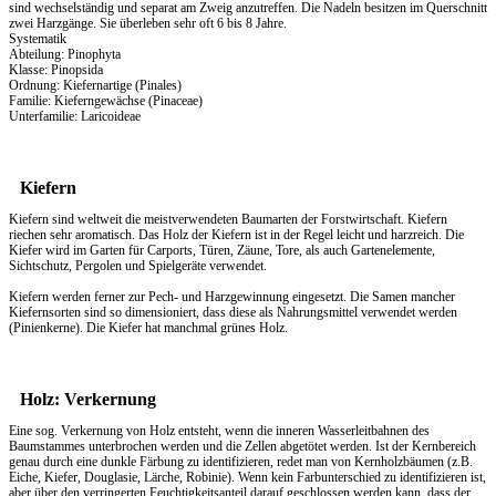
sind wechselständig und separat am Zweig anzutreffen. Die Nadeln besitzen im Querschnitt
zwei Harzgänge. Sie überleben sehr oft 6 bis 8 Jahre.
Systematik
Abteilung: Pinophyta
Klasse: Pinopsida
Ordnung: Kiefernartige (Pinales)
Familie: Kieferngewächse (Pinaceae)
Unterfamilie: Laricoideae
Kiefern
Kiefern sind weltweit die meistverwendeten Baumarten der Forstwirtschaft. Kiefern
riechen sehr aromatisch. Das
Holz
der Kiefern ist in der Regel leicht und harzreich. Die
Kiefer wird im Garten für Carports, Türen, Zäune, Tore, als auch Gartenelemente,
Sichtschutz, Pergolen und Spielgeräte verwendet.
Kiefern werden ferner zur Pech- und Harzgewinnung eingesetzt. Die Samen mancher
Kiefernsorten sind so dimensioniert, dass diese als Nahrungsmittel verwendet werden
(Pinienkerne). Die Kiefer hat manchmal grünes Holz.
Holz: Verkernung
Eine sog. Verkernung von Holz entsteht, wenn die inneren Wasserleitbahnen des
Baumstammes unterbrochen werden und die Zellen abgetötet werden. Ist der Kernbereich
genau durch eine dunkle Färbung zu identifizieren, redet man von Kernholzbäumen (z.B.
Eiche, Kiefer, Douglasie, Lärche, Robinie). Wenn kein Farbunterschied zu identifizieren ist,
aber über den verringerten Feuchtigkeitsanteil darauf geschlossen werden kann, dass der