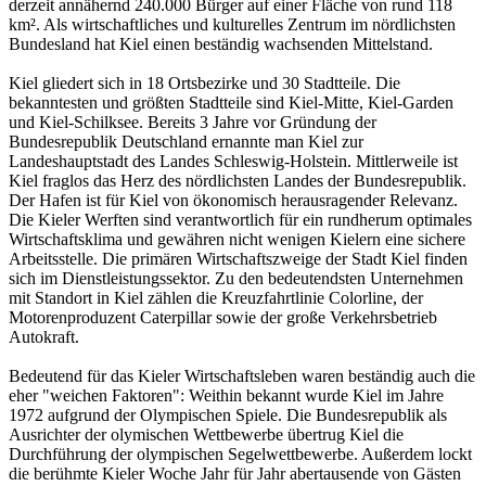
derzeit annähernd 240.000 Bürger auf einer Fläche von rund 118
km². Als wirtschaftliches und kulturelles Zentrum im nördlichsten
Bundesland hat Kiel einen beständig wachsenden Mittelstand.
Kiel gliedert sich in 18 Ortsbezirke und 30 Stadtteile. Die
bekanntesten und größten Stadtteile sind Kiel-Mitte, Kiel-Garden
und Kiel-Schilksee. Bereits 3 Jahre vor Gründung der
Bundesrepublik Deutschland ernannte man Kiel zur
Landeshauptstadt des Landes Schleswig-Holstein. Mittlerweile ist
Kiel fraglos das Herz des nördlichsten Landes der Bundesrepublik.
Der Hafen ist für Kiel von ökonomisch herausragender Relevanz.
Die Kieler Werften sind verantwortlich für ein rundherum optimales
Wirtschaftsklima und gewähren nicht wenigen Kielern eine sichere
Arbeitsstelle. Die primären Wirtschaftszweige der Stadt Kiel finden
sich im Dienstleistungssektor. Zu den bedeutendsten Unternehmen
mit Standort in Kiel zählen die Kreuzfahrtlinie Colorline, der
Motorenproduzent Caterpillar sowie der große Verkehrsbetrieb
Autokraft.
Bedeutend für das Kieler Wirtschaftsleben waren beständig auch die
eher "weichen Faktoren": Weithin bekannt wurde Kiel im Jahre
1972 aufgrund der Olympischen Spiele. Die Bundesrepublik als
Ausrichter der olymischen Wettbewerbe übertrug Kiel die
Durchführung der olympischen Segelwettbewerbe. Außerdem lockt
die berühmte Kieler Woche Jahr für Jahr abertausende von Gästen