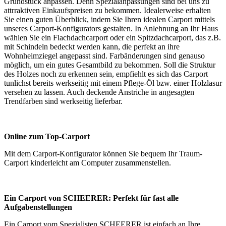
Grundstück anpassen. Denn Spezialanpassungen sind bei uns zu
attrraktiven Einkaufspreisen zu bekommen. Idealerweise erhalten
Sie einen guten Überblick, indem Sie Ihren idealen Carport mittels
unseres Carport-Konfigurators gestalten. In Anlehnung an Ihr Haus
wählen Sie ein Flachdachcarport oder ein Spitzdachcarport, das z.B.
mit Schindeln bedeckt werden kann, die perfekt an ihre
Wohnheimziegel angepasst sind. Farbänderungen sind genauso
möglich, um ein gutes Gesamtbild zu bekommen. Soll die Struktur
des Holzes noch zu erkennen sein, empfiehlt es sich das Carport
tunlichst bereits werkseitig mit einem Pflege-Öl bzw. einer Holzlasur
versehen zu lassen. Auch deckende Anstriche in angesagten
Trendfarben sind werkseitig lieferbar.
Online zum Top-Carport
Mit dem
Carport-Konfigurator
können Sie bequem Ihr Traum-
Carport kinderleicht am Computer zusammenstellen.
Ein Carport von SCHEERER: Perfekt für fast alle
Aufgabenstellungen
Ein Carport vom Spezialisten SCHEERER ist einfach an Ihre