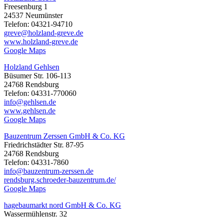
Freesenburg 1
24537 Neumünster
Telefon: 04321-94710
greve@holzland-greve.de
www.holzland-greve.de
Google Maps
Holzland Gehlsen
Büsumer Str. 106-113
24768 Rendsburg
Telefon: 04331-770060
info@gehlsen.de
www.gehlsen.de
Google Maps
Bauzentrum Zerssen GmbH & Co. KG
Friedrichstädter Str. 87-95
24768 Rendsburg
Telefon: 04331-7860
info@bauzentrum-zerssen.de
rendsburg.schroeder-bauzentrum.de/
Google Maps
hagebaumarkt nord GmbH & Co. KG
Wassermühlenstr. 32