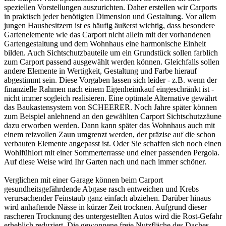
speziellen Vorstellungen auszurichten. Daher erstellen wir Carports
in praktisch jeder benötigten Dimension und Gestaltung. Vor allem
jungen Hausbesitzern ist es häufig äußerst wichtig, dass besondere
Gartenelemente wie das Carport nicht allein mit der vorhandenen
Gartengestaltung und dem Wohnhaus eine harmonische Einheit
bilden. Auch Sichtschutzbauteile um ein Grundstück sollen farblich
zum Carport passend ausgewählt werden können. Gleichfalls sollen
andere Elemente in Wertigkeit, Gestaltung und Farbe hierauf
abgestimmt sein. Diese Vorgaben lassen sich leider - z.B. wenn der
finanzielle Rahmen nach einem Eigenheimkauf eingeschränkt ist -
nicht immer sogleich realisieren. Eine optimale Alternative gewährt
das Baukastensystem von SCHEERER. Noch Jahre später können
zum Beispiel anlehnend an den gewählten Carport Sichtschutzzäune
dazu erworben werden. Dann kann später das Wohnhaus auch mit
einem reizvollen Zaun umgrenzt werden, der präzise auf die schon
verbauten Elemente angepasst ist. Oder Sie schaffen sich noch einen
Wohlfühlort mit einer Sommerterrasse und einer passenden Pergola.
Auf diese Weise wird Ihr Garten nach und nach immer schöner.
Verglichen mit einer Garage können beim Carport
gesundheitsgefährdende Abgase rasch entweichen und Krebs
verursachender Feinstaub ganz einfach abziehen. Darüber hinaus
wird anhaftende Nässe in kürzer Zeit trocknen. Aufgrund dieser
rascheren Trocknung des untergestellten Autos wird die Rost-Gefahr
erheblich reduziert. Die gewonnene freie Nutzfläche des Daches