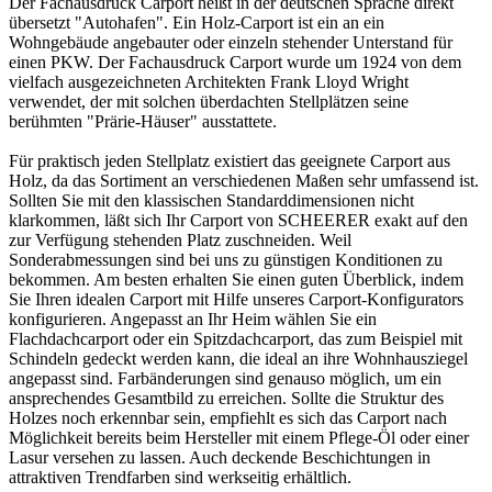
Der Fachausdruck
Carport
heißt in der deutschen Sprache direkt
übersetzt "Autohafen". Ein Holz-Carport ist ein an ein
Wohngebäude angebauter oder einzeln stehender Unterstand für
einen PKW. Der Fachausdruck Carport wurde um 1924 von dem
vielfach ausgezeichneten Architekten Frank Lloyd Wright
verwendet, der mit solchen überdachten Stellplätzen seine
berühmten "Prärie-Häuser" ausstattete.
Für praktisch jeden Stellplatz existiert das geeignete Carport aus
Holz, da das Sortiment an verschiedenen Maßen sehr umfassend ist.
Sollten Sie mit den klassischen Standarddimensionen nicht
klarkommen, läßt sich Ihr Carport von SCHEERER exakt auf den
zur Verfügung stehenden Platz zuschneiden. Weil
Sonderabmessungen sind bei uns zu günstigen Konditionen zu
bekommen. Am besten erhalten Sie einen guten Überblick, indem
Sie Ihren idealen Carport mit Hilfe unseres Carport-Konfigurators
konfigurieren. Angepasst an Ihr Heim wählen Sie ein
Flachdachcarport oder ein Spitzdachcarport, das zum Beispiel mit
Schindeln gedeckt werden kann, die ideal an ihre Wohnhausziegel
angepasst sind. Farbänderungen sind genauso möglich, um ein
ansprechendes Gesamtbild zu erreichen. Sollte die Struktur des
Holzes noch erkennbar sein, empfiehlt es sich das Carport nach
Möglichkeit bereits beim Hersteller mit einem Pflege-Öl oder einer
Lasur versehen zu lassen. Auch deckende Beschichtungen in
attraktiven Trendfarben sind werkseitig erhältlich.