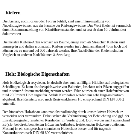
Kiefern
Die Kiefern, auch Forlen oder Föhren betitelt, sind eine Pflanzengattung von
Nadelholzgewächsen aus der Familie der Kieferngewächse. Das Wort Kiefer ist vermutlich
durch Zusammenziehung von Kienföhre entstanden und ist erst ab dem 16. Jahrhundert
dokumentiert.
Die meisten Kiefern-Arten wachsen als Bäume, einige auch als Sträucher. Kiefern sind
immergrün und duften aromatisch. Kiefern werden im Schnitt annähernd 45 m hoch und
können bis zu um und bei 600 Jahre alt werden. Ihre Nadelblätter der Kiefern sind im
Vergleich zu anderen Nadelbäumen äußerst lang.
Holz: Biologische Eigenschaften
Holz ist ökologisch recyclebar, ist deshalb aber auch anfällig in Hinblick auf biologischen
Schädlingen. Es kann also beispielsweise von Bakterien, Insekten oder Pilzen angegriffen
und in seiner Substanz nachhaltig zerstört werden. Pilze würden ab einer Holzfeuchte von
rund 20 Prozent Holz angreifen. Stabile Kernhölzer werden nur sehr langsam biotisch
abgebaut. Ihre Resistenz wird nach Resistenzklassen 1-5 entsprechend DIN EN 350-2
unterteilt.
Den biotischen Holzabbau kann man fast vollständig durch konstruktiven Holzschutz
vermeiden oder vermindern. Dabei stehen die Verhinderung der Befeuchtung und ggf. der
Einsatz geeigneter, resistenter Kernhölzer im Vordergrund. Dort, wo das nicht ausreichend
ist (z.B. bei direkt bewitterten Hölzer im Außenbau, freistehenden Holzkonstruktionen,
Masten) ist ein sachgerechter chemischer Holzschutz besser und für tragende
Konstruktionen nach DIN 68 800 vorgeschrieben.