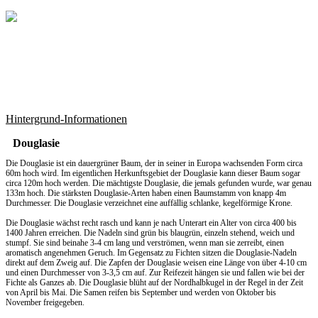
Hintergrund-Informationen
Douglasie
Die Douglasie ist ein dauergrüner Baum, der in seiner in Europa wachsenden Form circa
60m hoch wird. Im eigentlichen Herkunftsgebiet der Douglasie kann dieser Baum sogar
circa 120m hoch werden. Die mächtigste Douglasie, die jemals gefunden wurde, war genau
133m hoch. Die stärksten Douglasie-Arten haben einen Baumstamm von knapp 4m
Durchmesser. Die Douglasie verzeichnet eine auffällig schlanke, kegelförmige Krone.
Die Douglasie wächst recht rasch und kann je nach Unterart ein Alter von circa 400 bis
1400 Jahren erreichen. Die Nadeln sind grün bis blaugrün, einzeln stehend, weich und
stumpf. Sie sind beinahe 3-4 cm lang und verströmen, wenn man sie zerreibt, einen
aromatisch angenehmen Geruch. Im Gegensatz zu Fichten sitzen die Douglasie-Nadeln
direkt auf dem Zweig auf. Die Zapfen der Douglasie weisen eine Länge von über 4-10 cm
und einen Durchmesser von 3-3,5 cm auf. Zur Reifezeit hängen sie und fallen wie bei der
Fichte als Ganzes ab. Die Douglasie blüht auf der Nordhalbkugel in der Regel in der Zeit
von April bis Mai. Die Samen reifen bis September und werden von Oktober bis
November freigegeben.