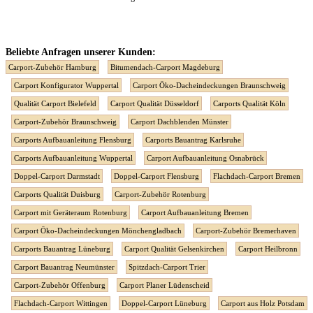
Beliebte Anfragen unserer Kunden:
Carport-Zubehör Hamburg
Bitumendach-Carport Magdeburg
Carport Konfigurator Wuppertal
Carport Öko-Dacheindeckungen Braunschweig
Qualität Carport Bielefeld
Carport Qualität Düsseldorf
Carports Qualität Köln
Carport-Zubehör Braunschweig
Carport Dachblenden Münster
Carports Aufbauanleitung Flensburg
Carports Bauantrag Karlsruhe
Carports Aufbauanleitung Wuppertal
Carport Aufbauanleitung Osnabrück
Doppel-Carport Darmstadt
Doppel-Carport Flensburg
Flachdach-Carport Bremen
Carports Qualität Duisburg
Carport-Zubehör Rotenburg
Carport mit Geräteraum Rotenburg
Carport Aufbauanleitung Bremen
Carport Öko-Dacheindeckungen Mönchengladbach
Carport-Zubehör Bremerhaven
Carports Bauantrag Lüneburg
Carport Qualität Gelsenkirchen
Carport Heilbronn
Carport Bauantrag Neumünster
Spitzdach-Carport Trier
Carport-Zubehör Offenburg
Carport Planer Lüdenscheid
Flachdach-Carport Wittingen
Doppel-Carport Lüneburg
Carport aus Holz Potsdam