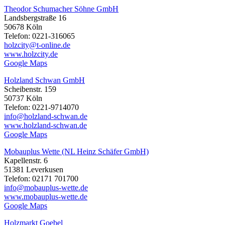
Theodor Schumacher Söhne GmbH
Landsbergstraße 16
50678 Köln
Telefon: 0221-316065
holzcity@t-online.de
www.holzcity.de
Google Maps
Holzland Schwan GmbH
Scheibenstr. 159
50737 Köln
Telefon: 0221-9714070
info@holzland-schwan.de
www.holzland-schwan.de
Google Maps
Mobauplus Wette (NL Heinz Schäfer GmbH)
Kapellenstr. 6
51381 Leverkusen
Telefon: 02171 701700
info@mobauplus-wette.de
www.mobauplus-wette.de
Google Maps
Holzmarkt Goebel