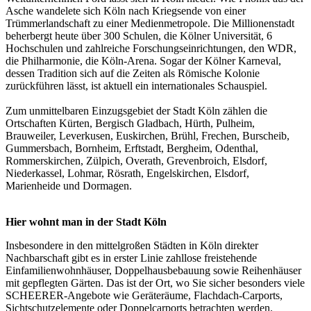
Asche wandelete sich Köln nach Kriegsende von einer
Trümmerlandschaft zu einer Medienmetropole. Die Millionenstadt
beherbergt heute über 300 Schulen, die Kölner Universität, 6
Hochschulen und zahlreiche Forschungseinrichtungen, den WDR,
die Philharmonie, die Köln-Arena. Sogar der Kölner Karneval,
dessen Tradition sich auf die Zeiten als Römische Kolonie
zurückführen lässt, ist aktuell ein internationales Schauspiel.
Zum unmittelbaren Einzugsgebiet der Stadt Köln zählen die
Ortschaften Kürten, Bergisch Gladbach, Hürth, Pulheim,
Brauweiler, Leverkusen, Euskirchen, Brühl, Frechen, Burscheib,
Gummersbach, Bornheim, Erftstadt, Bergheim, Odenthal,
Rommerskirchen, Zülpich, Overath, Grevenbroich, Elsdorf,
Niederkassel, Lohmar, Rösrath, Engelskirchen, Elsdorf,
Marienheide und Dormagen.
Hier wohnt man in der Stadt Köln
Insbesondere in den mittelgroßen Städten in Köln direkter
Nachbarschaft gibt es in erster Linie zahllose freistehende
Einfamilienwohnhäuser, Doppelhausbebauung sowie Reihenhäuser
mit gepflegten Gärten. Das ist der Ort, wo Sie sicher besonders viele
SCHEERER-Angebote wie
Geräteräume
, Flachdach-Carports,
Sichtschutzelemente oder Doppelcarports betrachten werden.