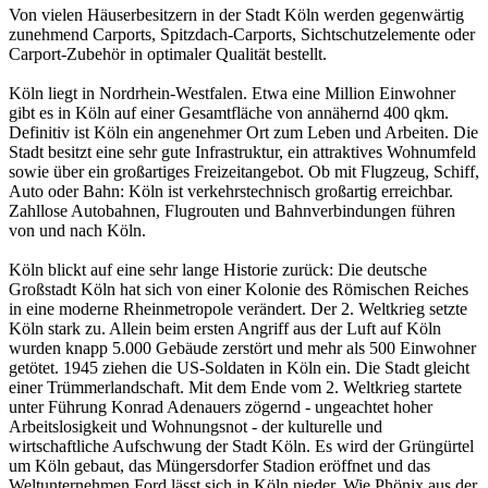
Von vielen Häuserbesitzern in der Stadt Köln werden gegenwärtig
zunehmend Carports, Spitzdach-Carports, Sichtschutzelemente oder
Carport-Zubehör in optimaler Qualität bestellt.
Köln liegt in Nordrhein-Westfalen. Etwa eine Million Einwohner
gibt es in Köln auf einer Gesamtfläche von annähernd 400 qkm.
Definitiv ist Köln ein angenehmer Ort zum Leben und Arbeiten. Die
Stadt besitzt eine sehr gute Infrastruktur, ein attraktives Wohnumfeld
sowie über ein großartiges Freizeitangebot. Ob mit Flugzeug, Schiff,
Auto oder Bahn: Köln ist verkehrstechnisch großartig erreichbar.
Zahllose Autobahnen, Flugrouten und Bahnverbindungen führen
von und nach Köln.
Köln blickt auf eine sehr lange Historie zurück: Die deutsche
Großstadt Köln hat sich von einer Kolonie des Römischen Reiches
in eine moderne Rheinmetropole verändert. Der 2. Weltkrieg setzte
Köln stark zu. Allein beim ersten Angriff aus der Luft auf Köln
wurden knapp 5.000 Gebäude zerstört und mehr als 500 Einwohner
getötet. 1945 ziehen die US-Soldaten in Köln ein. Die Stadt gleicht
einer Trümmerlandschaft. Mit dem Ende vom 2. Weltkrieg startete
unter Führung Konrad Adenauers zögernd - ungeachtet hoher
Arbeitslosigkeit und Wohnungsnot - der kulturelle und
wirtschaftliche Aufschwung der Stadt Köln. Es wird der Grüngürtel
um Köln gebaut, das Müngersdorfer Stadion eröffnet und das
Weltunternehmen Ford lässt sich in Köln nieder. Wie Phönix aus der