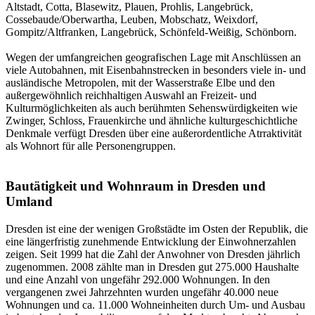
Altstadt, Cotta, Blasewitz, Plauen, Prohlis, Langebrück,
Cossebaude/Oberwartha, Leuben, Mobschatz, Weixdorf,
Gompitz/Altfranken, Langebrück, Schönfeld-Weißig, Schönborn.
Wegen der umfangreichen geografischen Lage mit Anschlüssen an
viele Autobahnen, mit Eisenbahnstrecken in besonders viele in- und
ausländische Metropolen, mit der Wasserstraße Elbe und den
außergewöhnlich reichhaltigen Auswahl an Freizeit- und
Kulturmöglichkeiten als auch berühmten Sehenswürdigkeiten wie
Zwinger, Schloss, Frauenkirche und ähnliche kulturgeschichtliche
Denkmale verfügt Dresden über eine außerordentliche Atrraktivität
als Wohnort für alle Personengruppen.
Bautätigkeit und Wohnraum in Dresden und
Umland
Dresden ist eine der wenigen Großstädte im Osten der Republik, die
eine längerfristig zunehmende Entwicklung der Einwohnerzahlen
zeigen. Seit 1999 hat die Zahl der Anwohner von Dresden jährlich
zugenommen. 2008 zählte man in Dresden gut 275.000 Haushalte
und eine Anzahl von ungefähr 292.000 Wohnungen. In den
vergangenen zwei Jahrzehnten wurden ungefähr 40.000 neue
Wohnungen und ca. 11.000 Wohneinheiten durch Um- und Ausbau