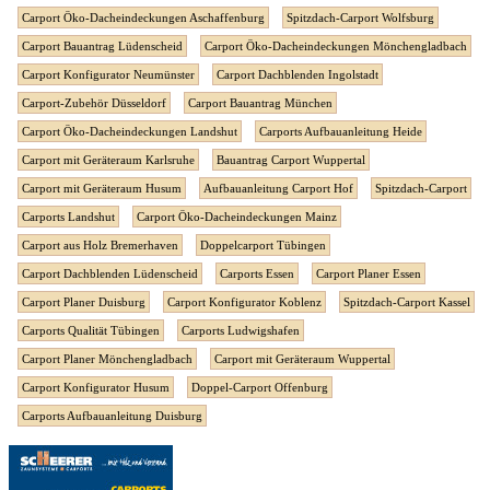
Carport Öko-Dacheindeckungen Aschaffenburg
Spitzdach-Carport Wolfsburg
Carport Bauantrag Lüdenscheid
Carport Öko-Dacheindeckungen Mönchengladbach
Carport Konfigurator Neumünster
Carport Dachblenden Ingolstadt
Carport-Zubehör Düsseldorf
Carport Bauantrag München
Carport Öko-Dacheindeckungen Landshut
Carports Aufbauanleitung Heide
Carport mit Geräteraum Karlsruhe
Bauantrag Carport Wuppertal
Carport mit Geräteraum Husum
Aufbauanleitung Carport Hof
Spitzdach-Carport
Carports Landshut
Carport Öko-Dacheindeckungen Mainz
Carport aus Holz Bremerhaven
Doppelcarport Tübingen
Carport Dachblenden Lüdenscheid
Carports Essen
Carport Planer Essen
Carport Planer Duisburg
Carport Konfigurator Koblenz
Spitzdach-Carport Kassel
Carports Qualität Tübingen
Carports Ludwigshafen
Carport Planer Mönchengladbach
Carport mit Geräteraum Wuppertal
Carport Konfigurator Husum
Doppel-Carport Offenburg
Carports Aufbauanleitung Duisburg