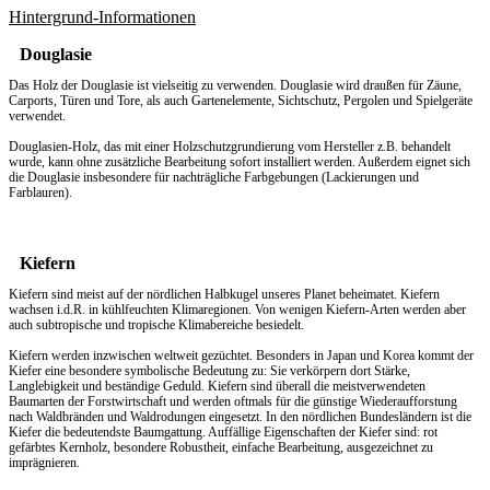
Hintergrund-Informationen
Douglasie
Das Holz der Douglasie ist vielseitig zu verwenden. Douglasie wird draußen für Zäune,
Carports, Türen und Tore, als auch Gartenelemente, Sichtschutz, Pergolen und Spielgeräte
verwendet.
Douglasien-Holz, das mit einer Holzschutzgrundierung vom Hersteller z.B. behandelt
wurde, kann ohne zusätzliche Bearbeitung sofort installiert werden. Außerdem eignet sich
die Douglasie insbesondere für nachträgliche Farbgebungen (Lackierungen und
Farblauren).
Kiefern
Kiefern sind meist auf der nördlichen Halbkugel unseres Planet beheimatet. Kiefern
wachsen i.d.R. in kühlfeuchten Klimaregionen. Von wenigen Kiefern-Arten werden aber
auch subtropische und tropische Klimabereiche besiedelt.
Kiefern werden inzwischen weltweit gezüchtet. Besonders in Japan und Korea kommt der
Kiefer eine besondere symbolische Bedeutung zu: Sie verkörpern dort Stärke,
Langlebigkeit und beständige Geduld. Kiefern sind überall die meistverwendeten
Baumarten der Forstwirtschaft und werden oftmals für die günstige Wiederaufforstung
nach Waldbränden und Waldrodungen eingesetzt. In den nördlichen Bundesländern ist die
Kiefer die bedeutendste Baumgattung. Auffällige Eigenschaften der Kiefer sind: rot
gefärbtes Kernholz, besondere Robustheit, einfache Bearbeitung, ausgezeichnet zu
imprägnieren.