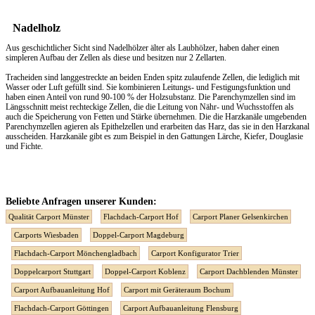
Nadelholz
Aus geschichtlicher Sicht sind Nadelhölzer älter als Laubhölzer, haben daher einen
simpleren Aufbau der Zellen als diese und besitzen nur 2 Zellarten.
Tracheiden sind langgestreckte an beiden Enden spitz zulaufende Zellen, die lediglich mit
Wasser oder Luft gefüllt sind. Sie kombinieren Leitungs- und Festigungsfunktion und
haben einen Anteil von rund 90-100 % der Holzsubstanz. Die Parenchymzellen sind im
Längsschnitt meist rechteckige Zellen, die die Leitung von Nähr- und Wuchsstoffen als
auch die Speicherung von Fetten und Stärke übernehmen. Die die Harzkanäle umgebenden
Parenchymzellen agieren als Epithelzellen und erarbeiten das Harz, das sie in den Harzkanal
ausscheiden. Harzkanäle gibt es zum Beispiel in den Gattungen Lärche, Kiefer, Douglasie
und Fichte.
Beliebte Anfragen unserer Kunden:
Qualität Carport Münster
Flachdach-Carport Hof
Carport Planer Gelsenkirchen
Carports Wiesbaden
Doppel-Carport Magdeburg
Flachdach-Carport Mönchengladbach
Carport Konfigurator Trier
Doppelcarport Stuttgart
Doppel-Carport Koblenz
Carport Dachblenden Münster
Carport Aufbauanleitung Hof
Carport mit Geräteraum Bochum
Flachdach-Carport Göttingen
Carport Aufbauanleitung Flensburg