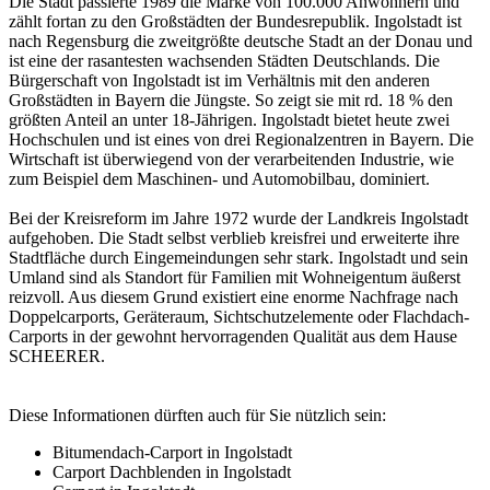
Die Stadt passierte 1989 die Marke von 100.000 Anwohnern und
zählt fortan zu den Großstädten der Bundesrepublik. Ingolstadt ist
nach Regensburg die zweitgrößte deutsche Stadt an der Donau und
ist eine der rasantesten wachsenden Städten Deutschlands. Die
Bürgerschaft von Ingolstadt ist im Verhältnis mit den anderen
Großstädten in Bayern die Jüngste. So zeigt sie mit rd. 18 % den
größten Anteil an unter 18-Jährigen. Ingolstadt bietet heute zwei
Hochschulen und ist eines von drei Regionalzentren in Bayern. Die
Wirtschaft ist überwiegend von der verarbeitenden Industrie, wie
zum Beispiel dem Maschinen- und Automobilbau, dominiert.
Bei der Kreisreform im Jahre 1972 wurde der Landkreis Ingolstadt
aufgehoben. Die Stadt selbst verblieb kreisfrei und erweiterte ihre
Stadtfläche durch Eingemeindungen sehr stark. Ingolstadt und sein
Umland sind als Standort für Familien mit Wohneigentum äußerst
reizvoll. Aus diesem Grund existiert eine enorme Nachfrage nach
Doppelcarports,
Geräteraum
, Sichtschutzelemente oder Flachdach-
Carports in der gewohnt hervorragenden Qualität aus dem Hause
SCHEERER.
Diese Informationen dürften auch für Sie nützlich sein:
Bitumendach-Carport in Ingolstadt
Carport Dachblenden in Ingolstadt