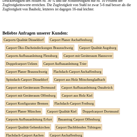
Druckfestigkeit des Holzes rd. 50 % und die Schubfestigkeit nur rd. 10 Prozent der
Zugfestigkeitswerte erreichen. Die Zugfestigkeit von Stahl ist zwar 5-6 mal besser als die
Zugfestigkeit von Bauholz, letzteres ist dagegen 16-mal leichter.
Beliebte Anfragen unserer Kunden:
Carports Qualität Düsseldorf
Carport Planer Aschaffenburg
Carport Öko-Dacheindeckungen Braunschweig
Carport Qualität Augsburg
Carports Aufbauanleitung Flensburg
Carport mit Geräteraum Hannover
Doppelcarport Uelzen
Carport Aufbauanleitung Trier
Carport Planer Braunschweig
Flachdach-Carport Aschaffenburg
Spitzdach-Carport Düsseldorf
Carport aus Holz Mönchengladbach
Carport mit Geräteraum Dortmund
Carport Aufbauanleitung Osnabrück
Carport mit Geräteraum Offenburg
Carport aus Holz Kiel
Carport Konfigurator Bremen
Flachdach-Carport Freiburg
Carport Planer München
Carport Qualität Kiel
Doppelcarport Dortmund
Carports Aufbauanleitung Erfurt
Bauantrag Carport Offenburg
Carport Qualität Gelsenkirchen
Carport Dachblenden Tübingen
Flachdach-Carport Aachen
Carport Aschaffenburg