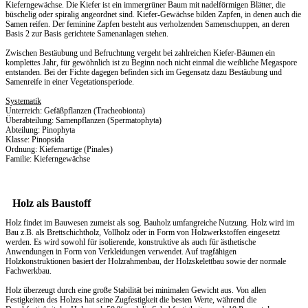
Kieferngewächse. Die Kiefer ist ein immergrüner Baum mit nadelförmigen Blätter, die
büschelig oder spiralig angeordnet sind. Kiefer-Gewächse bilden Zapfen, in denen auch die
Samen reifen. Der feminine Zapfen besteht aus verholzenden Samenschuppen, an deren
Basis 2 zur Basis gerichtete Samenanlagen stehen.
Zwischen Bestäubung und Befruchtung vergeht bei zahlreichen Kiefer-Bäumen ein
komplettes Jahr, für gewöhnlich ist zu Beginn noch nicht einmal die weibliche Megaspore
entstanden. Bei der Fichte dagegen befinden sich im Gegensatz dazu Bestäubung und
Samenreife in einer Vegetationsperiode.
Systematik
Unterreich: Gefäßpflanzen (Tracheobionta)
Überabteilung: Samenpflanzen (Spermatophyta)
Abteilung: Pinophyta
Klasse: Pinopsida
Ordnung: Kiefernartige (Pinales)
Familie: Kieferngewächse
Holz als Baustoff
Holz findet im Bauwesen zumeist als sog. Bauholz umfangreiche Nutzung. Holz wird im
Bau z.B. als Brettschichtholz, Vollholz oder in Form von Holzwerkstoffen eingesetzt
werden. Es wird sowohl für isolierende, konstruktive als auch für ästhetische
Anwendungen in Form von Verkleidungen verwendet. Auf tragfähigen
Holzkonstruktionen basiert der Holzrahmenbau, der Holzskelettbau sowie der normale
Fachwerkbau.
Holz überzeugt durch eine große Stabilität bei minimalen Gewicht aus. Von allen
Festigkeiten des Holzes hat seine Zugfestigkeit die besten Werte, während die