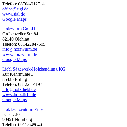
Telefon: 08704-912714
office@sigl.de
www.sigl.de
Google Maps
Hoizwurm GmbH
Gröbenzeller Str. 84
82140 Olching
Telefon: 081422847505
info@hoizwurm.de
www.hoizwurm.de
Google Maps
Liebl Sägewerk-Holzhandlung KG
Zur Kehrmühle 3
85435 Erding
Telefon: 08122-14197
info@holz-liebl.de
www-holz-liebl.de
Google Maps
Holzfachzentrum Ziller
Isarstr. 30
90451 Nürnberg
Telefon: 0911-64804-0