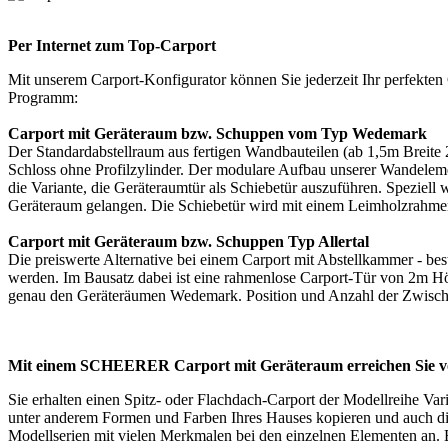
Per Internet zum Top-Carport
Mit unserem
Carport-Konfigurator
können Sie jederzeit Ihr perfekte
Programm:
Carport mit Geräteraum bzw. Schuppen vom Typ Wedemark
Der Standardabstellraum aus fertigen Wandbauteilen (ab 1,5m Breite 
Schloss ohne Profilzylinder. Der modulare Aufbau unserer Wandeleme
die Variante, die Geräteraumtür als Schiebetür auszuführen. Speziell
Geräteraum gelangen. Die Schiebetür wird mit einem Leimholzrahmen i
Carport mit Geräteraum bzw. Schuppen Typ Allertal
Die preiswerte Alternative bei einem Carport mit Abstellkammer - be
werden. Im Bausatz dabei ist eine rahmenlose Carport-Tür von 2m Hö
genau den Geräteräumen Wedemark. Position und Anzahl der Zwischenpf
Mit einem SCHEERER Carport mit Geräteraum erreichen Sie vo
Sie erhalten einen Spitz- oder Flachdach-Carport der Modellreihe Var
unter anderem Formen und Farben Ihres Hauses kopieren und auch die 
Modellserien mit vielen Merkmalen bei den einzelnen Elementen an. 