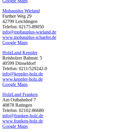
Google Maps
Mobauplus Wieland
Further Weg 29
42799 Leichlingen
Telefon: 02175-89050
info@mobauplus-wieland.de
www.mobauplus-schaefer.de
Google Maps
HolzLand Keppler
Reisholzer Bahnstr. 5
40599 Düsseldorf
Telefon: 0211/529242-0
info@keppler-holz.de
www.keppler-holz.de
Google Maps
HolzLand Franken
Am Ostbahnhof 7
40878 Ratingen
Telefon: 02102-86680
info@franken-holz.de
www.franken-holz.de
Google Maps