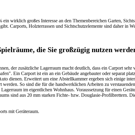
 ein wirklich großes Interesse an den Themenbereichen Garten,
Sicht
gibt. Carports,
Holzterrassen
und
Sichtschutzelemente
sind daher in W
pielräume, die Sie großzügig nutzen werde
en, der zusätzliche Lagerraum macht deutlich, dass ein Carport sehr v
n". Ein Carport ist ein an ein Gebäude angebauter oder separat platzi
Auto dienen. Erweitert um eine Abstellkammer ergeben sich einige inter
iert werden. So sind die für die handwerklichen Arbeiten zu verstauen
n Lagerraum im eigentlichen Wohnhaus. Voraussetzung für einen Geräter
ms sind aus 20 mm starken Fichte- bzw. Douglasie-Profilbrettern. Dies
orts mit Geräteraum
.