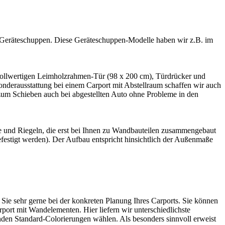
it Geräteschuppen. Diese Geräteschuppen-Modelle haben wir z.B. im
r vollwertigen Leimholzrahmen-Tür (98 x 200 cm), Türdrücker und
onderausstattung bei einem
Carport
mit Abstellraum schaffen wir auch
e zum Schieben auch bei abgestellten Auto ohne Probleme in den
ke und Riegeln, die erst bei Ihnen zu Wandbauteilen zusammengebaut
estigt werden). Der Aufbau entspricht hinsichtlich der Außenmaße
 Sie sehr gerne bei der konkreten Planung Ihres Carports. Sie können
port mit Wandelementen. Hier liefern wir unterschiedlichste
den Standard-Colorierungen wählen. Als besonders sinnvoll erweist