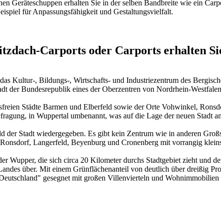
lchen Geräteschuppen erhalten Sie in der selben Bandbreite wie ein Ca
eispiel für Anpassungsfähigkeit und Gestaltungsvielfalt.
itzdach-Carports oder Carports erhalten S
as Kultur-, Bildungs-, Wirtschafts- und Industriezentrum des Bergisch
Stadt der Bundesrepublik eines der Oberzentren von Nordrhein-Westfalen
isfreien Städte Barmen und Elberfeld sowie der Orte Vohwinkel, Rons
rbefragung, in Wuppertal umbenannt, was auf die Lage der neuen Stadt a
ld der Stadt wiedergegeben. Es gibt kein Zentrum wie in anderen Groß
 Ronsdorf, Langerfeld, Beyenburg und Cronenberg mit vorrangig klein
er Wupper, die sich circa 20 Kilometer durchs Stadtgebiet zieht und 
Landes über. Mit einem Grünflächenanteil von deutlich über dreißig Pr
g in Deutschland" gesegnet mit großen Villenvierteln und Wohnimmobilie