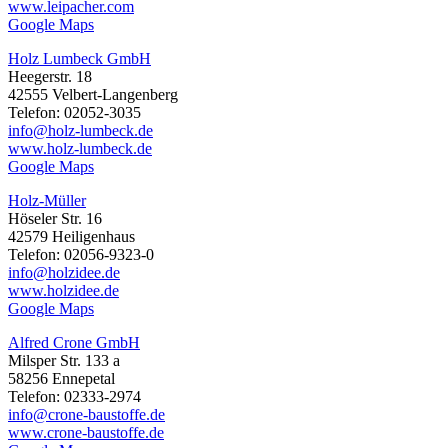
www.leipacher.com
Google Maps
Holz Lumbeck GmbH
Heegerstr. 18
42555 Velbert-Langenberg
Telefon: 02052-3035
info@holz-lumbeck.de
www.holz-lumbeck.de
Google Maps
Holz-Müller
Höseler Str. 16
42579 Heiligenhaus
Telefon: 02056-9323-0
info@holzidee.de
www.holzidee.de
Google Maps
Alfred Crone GmbH
Milsper Str. 133 a
58256 Ennepetal
Telefon: 02333-2974
info@crone-baustoffe.de
www.crone-baustoffe.de