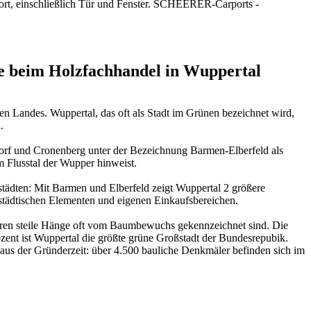
rport, einschließlich Tür und Fenster. SCHEERER-Carports -
ie beim Holzfachhandel in Wuppertal
en Landes. Wuppertal, das oft als Stadt im Grünen bezeichnet wird,
.
dorf und Cronenberg unter der Bezeichnung Barmen-Elberfeld als
m Flusstal der Wupper hinweist.
städten: Mit Barmen und Elberfeld zeigt Wuppertal 2 größere
städtischen Elementen und eigenen Einkaufsbereichen.
deren steile Hänge oft vom Baumbewuchs gekennzeichnet sind. Die
ozent ist Wuppertal die größte grüne Großstadt der Bundesrepubik.
n aus der Gründerzeit: über 4.500 bauliche Denkmäler befinden sich im