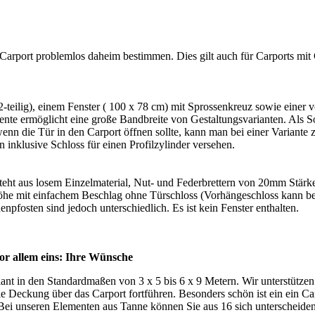
n Carport problemlos daheim bestimmen. Dies gilt auch für Carports m
2-teilig), einem Fenster ( 100 x 78 cm) mit Sprossenkreuz sowie eine
nte ermöglicht eine große Bandbreite von Gestaltungsvarianten. Als S
 wenn die Tür in den Carport öffnen sollte, kann man bei einer Variant
nklusive Schloss für einen Profilzylinder versehen.
steht aus losem Einzelmaterial, Nut- und Federbrettern von 20mm Stär
he mit einfachem Beschlag ohne Türschloss (Vorhängeschloss kann bef
osten sind jedoch unterschiedlich. Es ist kein Fenster enthalten.
r allem eins: Ihre Wünsche
iant in den Standardmaßen von 3 x 5 bis 6 x 9 Metern. Wir unterstützen
Deckung über das Carport fortführen. Besonders schön ist ein ein Car
Bei unseren Elementen aus Tanne können Sie aus 16 sich unterscheiden