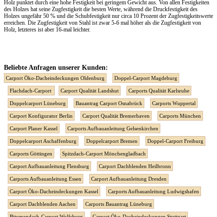
Holz punktet durch eine hohe Festigkeit bei geringem Gewicht aus. Von allen Festigkeiten
des Holzes hat seine Zugfestigkeit die besten Werte, während die Druckfestigkeit des
Holzes ungefähr 50 % und die Schubfestigkeit nur circa 10 Prozent der Zugfestigkeitswerte
erreichen. Die Zugfestigkeit von Stahl ist zwar 5-6 mal höher als die Zugfestigkeit von
Holz, letzteres ist aber 16-mal leichter.
Beliebte Anfragen unserer Kunden:
Carport Öko-Dacheindeckungen Oldenburg
Doppel-Carport Magdeburg
Flachdach-Carport
Carport Qualität Landshut
Carports Qualität Karlsruhe
Doppelcarport Lüneburg
Bauantrag Carport Osnabrück
Carports Wuppertal
Carport Konfigurator Berlin
Carport Qualität Bremerhaven
Carports München
Carport Planer Kassel
Carports Aufbauanleitung Gelsenkirchen
Doppelcarport Aschaffenburg
Doppelcarport Bremen
Doppel-Carport Freiburg
Carports Göttingen
Spitzdach-Carport Mönchengladbach
Carport Aufbauanleitung Flensburg
Carport Dachblenden Heilbronn
Carports Aufbauanleitung Essen
Carport Aufbauanleitung Dresden
Carport Öko-Dacheindeckungen Kassel
Carports Aufbauanleitung Ludwigshafen
Carport Dachblenden Aachen
Carports Bauantrag Lüneburg
Bitumendach-Carport Wolfsburg
Carport Öko-Dacheindeckungen Stuttgart