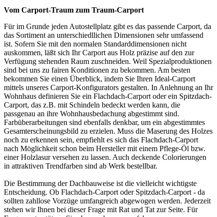
Vom Carport-Traum zum Traum-Carport
Für im Grunde jeden Autostellplatz gibt es das passende Carport, da
das Sortiment an unterschiedllichen Dimensionen sehr umfassend
ist. Sofern Sie mit den normalen Standarddimensionen nicht
auskommen, läßt sich Ihr Carport aus Holz präzise auf den zur
Verfügung stehenden Raum zuschneiden. Weil Spezialproduktionen
sind bei uns zu fairen Konditionen zu bekommen. Am besten
bekommen Sie einen Überblick, indem Sie Ihren Ideal-Carport
mittels unseres Carport-Konfigurators gestalten. In Anlehnung an Ihr
Wohnhaus definieren Sie ein Flachdach-Carport oder ein Spitzdach-
Carport, das z.B. mit Schindeln bedeckt werden kann, die
passgenau an ihre Wohnhausbedachung abgestimmt sind.
Farbüberarbeitungen sind ebenfalls denkbar, um ein abgestimmtes
Gesamterscheinungsbild zu erzielen. Muss die Maserung des Holzes
noch zu erkennen sein, empfiehlt es sich das Flachdach-Carport
nach Möglichkeit schon beim Hersteller mit einem Pflege-Öl bzw.
einer Holzlasur versehen zu lassen. Auch deckende Colorierungen
in attraktiven Trendfarben sind ab Werk bestellbar.
Die Bestimmung der Dachbauweise ist die vielleicht wichtigste
Entscheidung. Ob Flachdach-Carport oder Spitzdach-Carport - da
sollten zahllose Vorzüge umfangreich abgewogen werden. Jederzeit
stehen wir Ihnen bei dieser Frage mit Rat und Tat zur Seite. Für