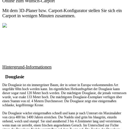
Online zum Wunsch-Carport
Mit dem
3D-Planer
bzw.
Carport-Konfigurator
stellen Sie sich ein
Carport in wenigen Minuten zusammen.
Hintergrund-Informationen
Douglasie
Die Douglasie ist ein immergrüner Baum, der in seiner in Europa vorkommenden Art
ungefähr 60m hoch werden kann. Im eigentlichen Herkunftsgebiet der Douglasie kann
dieser sogar rund 120 Meter hoch werden. Die mächtigste Douglasie, die jemals vermessen
wurde, war exakt 133 Meter hoch. Die mächtigsten Douglasie-Exemplare verfügen über
einen Stamm von rd. 4 Metern Durchmesser. Die Douglasie zeigt eine einigermaßen
schlanke, kegelförmige Krone.
Die Douglasie wächst einigermaßen schnell und kann je nach Unterart ein Maximalalter
von circa 400 bis 1400 Jahren erreichen. Die Nadeln sind grün bis blaugrün, einzeln
stehend, weich und stumpf. Sie sind annähernd 3 bis 4 Zentimeter lang und verströmen,
wenn man sie zerreibt, einen frischen angenehmen Geruch. Im Unterschied zur Fichte