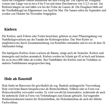
sitzen die Douglasie-Nadeln unmittelbar auf dem Zweig auf. Die Zapfen der Douglasie
weisen eine Länge von in etwa 4 bis 9 cm und einen Durchmesser von 3-3,5 cm auf. Zur
Reifezeit hängen sie und fallen wie bei der Fichte als Ganzes ab. Die Douglasie blüht auf
der Nordhalbkugel im Allgemeinen von April bis Mai. Die Samen reifen bis September und
werden von Oktober bis November freigegeben.
Kiefern
Die Kiefern, auch Föhren oder Forlen bezeichnet, gehören zu einer Pflanzengattung von
Nadelholzgewächsen aus der Familie der Kieferngewächse. Das Wort Kiefer ist
möglicherweise durch Zusammenziehung von Kienföhre entstanden und ist erst ab dem 16.
Jahrhundert belegt.
Die häufigsten Kiefern-Arten wachsen als Bäume, einige auch als Sträucher. Kiefern sind
immergrün und riechen aromatisch. Kiefern werden im Schnitt gut 45 m hoch und können
bis zu in etwa 600 Jahre alt werden. Ihre Nadelblätter der Kiefern sind im Verhältnis zu
anderen Nadelbäumen ausgesprochen lang.
Holz als Baustoff
Holz findet im Bauwesen für gewöhnlich als sog. Bauholz umfangreiche Verwendung.
Holz wird beim Bauen beispielsweise als Brettschichtholz, Vollholz oder in Form von
Holzwerkstoffen verwendet werden. Es wird sowohl für konstruktive, isolierende als auch
für ästhetische Ziele in Form von Verkleidungen zum Einsatz gebracht. Auf tragenden
Holzkonstruktionen basiert der Holzskelettbau, der Holzrahmenbau als auch der übliche
Fachwerkbau.