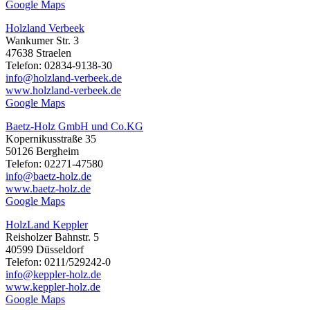
Google Maps
Holzland Verbeek
Wankumer Str. 3
47638 Straelen
Telefon: 02834-9138-30
info@holzland-verbeek.de
www.holzland-verbeek.de
Google Maps
Baetz-Holz GmbH und Co.KG
Kopernikusstraße 35
50126 Bergheim
Telefon: 02271-47580
info@baetz-holz.de
www.baetz-holz.de
Google Maps
HolzLand Keppler
Reisholzer Bahnstr. 5
40599 Düsseldorf
Telefon: 0211/529242-0
info@keppler-holz.de
www.keppler-holz.de
Google Maps