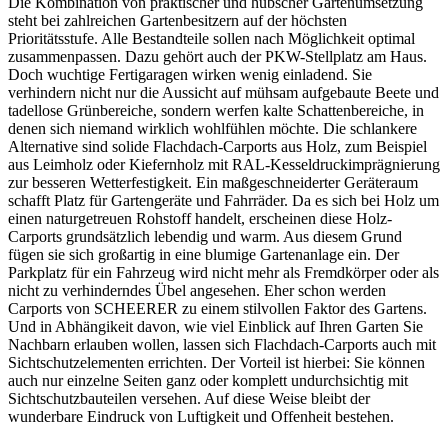
Die Kombination von praktischer und hübscher Gartenumsetzung
steht bei zahlreichen Gartenbesitzern auf der höchsten
Prioritätsstufe. Alle Bestandteile sollen nach Möglichkeit optimal
zusammenpassen. Dazu gehört auch der PKW-Stellplatz am Haus.
Doch wuchtige Fertigaragen wirken wenig einladend. Sie
verhindern nicht nur die Aussicht auf mühsam aufgebaute Beete und
tadellose Grünbereiche, sondern werfen kalte Schattenbereiche, in
denen sich niemand wirklich wohlfühlen möchte. Die schlankere
Alternative sind solide Flachdach-Carports aus Holz, zum Beispiel
aus Leimholz oder Kiefernholz mit RAL-Kesseldruckimprägnierung
zur besseren Wetterfestigkeit. Ein maßgeschneiderter Geräteraum
schafft Platz für Gartengeräte und Fahrräder. Da es sich bei Holz um
einen naturgetreuen Rohstoff handelt, erscheinen diese Holz-
Carports grundsätzlich lebendig und warm. Aus diesem Grund
fügen sie sich großartig in eine blumige Gartenanlage ein. Der
Parkplatz für ein Fahrzeug wird nicht mehr als Fremdkörper oder als
nicht zu verhinderndes Übel angesehen. Eher schon werden
Carports von SCHEERER zu einem stilvollen Faktor des Gartens.
Und in Abhängikeit davon, wie viel Einblick auf Ihren Garten Sie
Nachbarn erlauben wollen, lassen sich Flachdach-Carports auch mit
Sichtschutzelementen errichten. Der Vorteil ist hierbei: Sie können
auch nur einzelne Seiten ganz oder komplett undurchsichtig mit
Sichtschutzbauteilen versehen. Auf diese Weise bleibt der
wunderbare Eindruck von Luftigkeit und Offenheit bestehen.