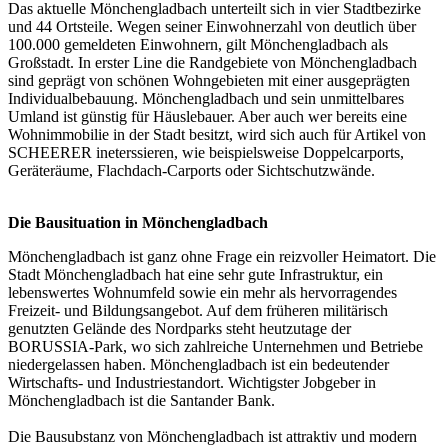
Das aktuelle Mönchengladbach unterteilt sich in vier Stadtbezirke
und 44 Ortsteile. Wegen seiner Einwohnerzahl von deutlich über
100.000 gemeldeten Einwohnern, gilt Mönchengladbach als
Großstadt. In erster Line die Randgebiete von Mönchengladbach
sind geprägt von schönen Wohngebieten mit einer ausgeprägten
Individualbebauung. Mönchengladbach und sein unmittelbares
Umland ist günstig für Häuslebauer. Aber auch wer bereits eine
Wohnimmobilie in der Stadt besitzt, wird sich auch für Artikel von
SCHEERER ineterssieren, wie beispielsweise Doppelcarports,
Geräteräume,
Flachdach-Carports
oder Sichtschutzwände.
Die Bausituation in Mönchengladbach
Mönchengladbach ist ganz ohne Frage ein reizvoller Heimatort. Die
Stadt Mönchengladbach hat eine sehr gute Infrastruktur, ein
lebenswertes Wohnumfeld sowie ein mehr als hervorragendes
Freizeit- und Bildungsangebot. Auf dem früheren militärisch
genutzten Gelände des Nordparks steht heutzutage der
BORUSSIA-Park, wo sich zahlreiche Unternehmen und Betriebe
niedergelassen haben. Mönchengladbach ist ein bedeutender
Wirtschafts- und Industriestandort. Wichtigster Jobgeber in
Mönchengladbach ist die Santander Bank.
Die Bausubstanz von Mönchengladbach ist attraktiv und modern