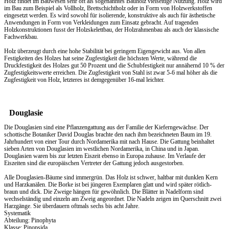
Holz findet im Bauwesen sehr oft als sogenanntes Bauholz vielseitige Nutzung. Holz wird
im Bau zum Beispiel als Vollholz, Brettschichtholz oder in Form von Holzwerkstoffen
eingesetzt werden. Es wird sowohl für isolierende, konstruktive als auch für ästhetische
Anwendungen in Form von Verkleidungen zum Einsatz gebracht. Auf tragenden
Holzkonstruktionen fusst der Holzskelettbau, der Holzrahmenbau als auch der klassische
Fachwerkbau.
Holz überzeugt durch eine hohe Stabilität bei geringem Eigengewicht aus. Von allen
Festigkeiten des Holzes hat seine Zugfestigkeit die höchsten Werte, während die
Druckfestigkeit des Holzes gut 50 Prozent und die Schubfestigkeit nur annähernd 10 % der
Zugfestigkeitswerte erreichen. Die Zugfestigkeit von Stahl ist zwar 5-6 mal höher als die
Zugfestigkeit von Holz, letzteres ist demgegenüber 16-mal leichter.
Douglasie
Die Douglasien sind eine Pflanzengattung aus der Familie der Kieferngewächse. Der
schottische Botaniker David Douglas brachte den nach ihm bezeichneten Baum im 19.
Jahrhundert von einer Tour durch Nordamerika mit nach Hause. Die Gattung beinhaltet
sieben Arten von Douglasien im westlichen Nordamerika, in China und in Japan.
Douglasien waren bis zur letzten Eiszeit ebenso in Europa zuhause. Im Verlaufe der
Eiszeiten sind die europäischen Vertreter der Gattung jedoch ausgestorben.
Alle Douglasien-Bäume sind immergrün. Das Holz ist schwer, haltbar mit dunklen Kern
und Harzkanälen. Die Borke ist bei jüngeren Exemplaren glatt und wird später rötlich-
braun und dick. Die Zweige hängen für gewöhnlich. Die Blätter in Nadelform sind
wechselständig und einzeln am Zweig angeordnet. Die Nadeln zeigen im Querschnitt zwei
Harzgänge. Sie überdauern oftmals sechs bis acht Jahre.
Systematik
Abteilung: Pinophyta
Klasse: Pinopsida