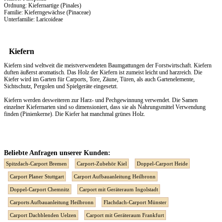
Ordnung: Kiefernartige (Pinales)
Familie: Kieferngewächse (Pinaceae)
Unterfamilie: Laricoideae
Kiefern
Kiefern sind weltweit die meistverwendeten Baumgattungen der Forstwirtschaft. Kiefern
duften äußerst aromatisch. Das
Holz
der Kiefern ist zumeist leicht und harzreich. Die
Kiefer wird im Garten für Carports, Tore, Zäune, Türen, als auch Gartenelemente,
Sichtschutz, Pergolen und Spielgeräte eingesetzt.
Kiefern werden desweiteren zur Harz- und Pechgewinnung verwendet. Die Samen
einzelner Kiefernarten sind so dimensioniert, dass sie als Nahrungsmittel Verwendung
finden (Pinienkerne). Die Kiefer hat manchmal grünes Holz.
Beliebte Anfragen unserer Kunden:
Spitzdach-Carport Bremen
Carport-Zubehör Kiel
Doppel-Carport Heide
Carport Planer Stuttgart
Carport Aufbauanleitung Heilbronn
Doppel-Carport Chemnitz
Carport mit Geräteraum Ingolstadt
Carports Aufbauanleitung Heilbronn
Flachdach-Carport Münster
Carport Dachblenden Uelzen
Carport mit Geräteraum Frankfurt