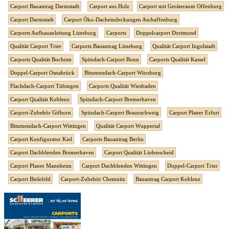
Carport Bauantrag Darmstadt
Carport aus Holz
Carport mit Geräteraum Offenburg
Carport Darmstadt
Carport Öko-Dacheindeckungen Aschaffenburg
Carports Aufbauanleitung Lüneburg
Carports
Doppelcarport Dortmund
Qualität Carport Trier
Carports Bauantrag Lüneburg
Qualität Carport Ingolstadt
Carports Qualität Bochum
Spitzdach-Carport Bonn
Carports Qualität Kassel
Doppel-Carport Osnabrück
Bitumendach-Carport Würzburg
Flachdach-Carport Tübingen
Carports Qualität Wiesbaden
Carport Qualität Koblenz
Spitzdach-Carport Bremerhaven
Carport-Zubehör Gifhorn
Spitzdach-Carport Braunschweig
Carport Planer Erfurt
Bitumendach-Carport Wittingen
Qualität Carport Wuppertal
Carport Konfigurator Kiel
Carports Bauantrag Berlin
Carport Dachblenden Bremerhaven
Carport Qualität Lüdenscheid
Carport Planer Mannheim
Carport Dachblenden Wittingen
Doppel-Carport Trier
Carport Bielefeld
Carport-Zubehör Chemnitz
Bauantrag Carport Koblenz