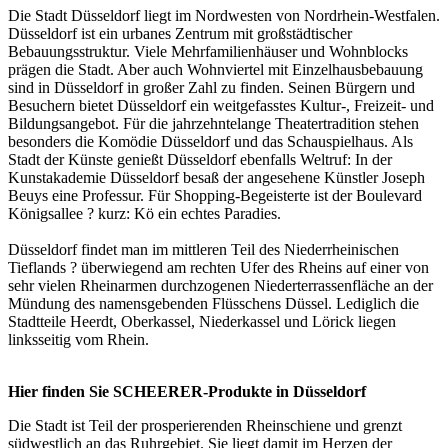
Die Stadt Düsseldorf liegt im Nordwesten von Nordrhein-Westfalen.
Düsseldorf ist ein urbanes Zentrum mit großstädtischer
Bebauungsstruktur. Viele Mehrfamilienhäuser und Wohnblocks
prägen die Stadt. Aber auch Wohnviertel mit Einzelhausbebauung
sind in Düsseldorf in großer Zahl zu finden. Seinen Bürgern und
Besuchern bietet Düsseldorf ein weitgefasstes Kultur-, Freizeit- und
Bildungsangebot. Für die jahrzehntelange Theatertradition stehen
besonders die Komödie Düsseldorf und das Schauspielhaus. Als
Stadt der Künste genießt Düsseldorf ebenfalls Weltruf: In der
Kunstakademie Düsseldorf besaß der angesehene Künstler Joseph
Beuys eine Professur. Für Shopping-Begeisterte ist der Boulevard
Königsallee ? kurz: Kö ein echtes Paradies.
Düsseldorf findet man im mittleren Teil des Niederrheinischen
Tieflands ? überwiegend am rechten Ufer des Rheins auf einer von
sehr vielen Rheinarmen durchzogenen Niederterrassenfläche an der
Mündung des namensgebenden Flüsschens Düssel. Lediglich die
Stadtteile Heerdt, Oberkassel, Niederkassel und Lörick liegen
linksseitig vom Rhein.
Hier finden Sie SCHEERER-Produkte in Düsseldorf
Die Stadt ist Teil der prosperierenden Rheinschiene und grenzt
südwestlich an das Ruhrgebiet. Sie liegt damit im Herzen der