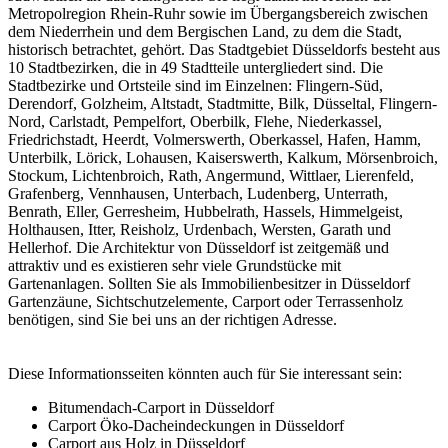
Metropolregion Rhein-Ruhr sowie im Übergangsbereich zwischen
dem Niederrhein und dem Bergischen Land, zu dem die Stadt,
historisch betrachtet, gehört. Das Stadtgebiet Düsseldorfs besteht aus
10 Stadtbezirken, die in 49 Stadtteile untergliedert sind. Die
Stadtbezirke und Ortsteile sind im Einzelnen: Flingern-Süd,
Derendorf, Golzheim, Altstadt, Stadtmitte, Bilk, Düsseltal, Flingern-
Nord, Carlstadt, Pempelfort, Oberbilk, Flehe, Niederkassel,
Friedrichstadt, Heerdt, Volmerswerth, Oberkassel, Hafen, Hamm,
Unterbilk, Lörick, Lohausen, Kaiserswerth, Kalkum, Mörsenbroich,
Stockum, Lichtenbroich, Rath, Angermund, Wittlaer, Lierenfeld,
Grafenberg, Vennhausen, Unterbach, Ludenberg, Unterrath,
Benrath, Eller, Gerresheim, Hubbelrath, Hassels, Himmelgeist,
Holthausen, Itter, Reisholz, Urdenbach, Wersten, Garath und
Hellerhof. Die Architektur von Düsseldorf ist zeitgemäß und
attraktiv und es existieren sehr viele Grundstücke mit
Gartenanlagen. Sollten Sie als Immobilienbesitzer in Düsseldorf
Gartenzäune, Sichtschutzelemente, Carport oder Terrassenholz
benötigen, sind Sie bei uns an der richtigen Adresse.
Diese Informationsseiten könnten auch für Sie interessant sein:
Bitumendach-Carport in Düsseldorf
Carport Öko-Dacheindeckungen in Düsseldorf
Carport aus Holz in Düsseldorf