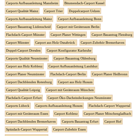
Carports Aufbauanleitung Mannheim
Bitumendach-Carport Kassel
Carport Qualität Mainz
Carport Trier
Doppelcarport Uelzen
Carports Aufbauanleitung Mainz
Carport Aufbauanleitung Bonn
Carport Bauantrag Lüdenscheid
Carport mit Geräteraum Berlin
Flachdach-Carport Münster
Carport Planer Wittingen
Carport Bauantrag Flensburg
Carport Münster
Carport aus Holz Osnabrück
Carport-Zubehör Bremerhaven
Doppel-Carport Dresden
Carport Konfigurator Karlsruhe
Carports Qualität Neumünster
Carport Bauantrag Oldenburg
Carport aus Holz Koblenz
Carport Aufbauanleitung Landshut
Carport Planer Neumünster
Flachdach-Carport Berlin
Carport Planer Heilbronn
Carport Dachblenden Rotenburg
Carport aus Holz Husum
Carport Qualität Leipzig
Carport mit Geräteraum München
Flachdach-Carport Erfurt
Carport Öko-Dacheindeckungen Neumünster
Carports Lübeck
Carports Aufbauanleitung Husum
Flachdach-Carport Wuppertal
Carport mit Geräteraum Essen
Carport Koblenz
Carport Planer Mönchengladbach
Carport Dachblenden Bremerhaven
Carports Bauantrag Erfurt
Carport Hof
Spitzdach-Carport Wuppertal
Carport-Zubehör Essen