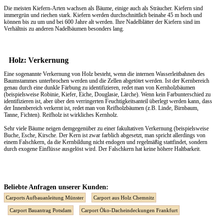
Die meisten Kiefern-Arten wachsen als Bäume, einige auch als Sträucher. Kiefern sind
immergrün und riechen stark. Kiefern werden durchschnittlich beinahe 45 m hoch und
können bis zu um und bei 600 Jahre alt werden. Ihre Nadelblätter der Kiefern sind im
Verhältnis zu anderen Nadelbäumen besonders lang.
Holz: Verkernung
Eine sogenannte Verkernung von Holz besteht, wenn die internen Wasserleitbahnen des
Baumstammes unterbrochen werden und die Zellen abgetötet werden. Ist der Kernbereich
genau durch eine dunkle Färbung zu identifizieren, redet man von Kernholzbäumen
(beispielsweise Robinie, Kiefer, Eiche, Douglasie, Lärche). Wenn kein Farbunterschied zu
identifizieren ist, aber über den verringerten Feuchtigkeitsanteil überlegt werden kann, dass
der Innenbereich verkernt ist, redet man von Reifholzbäumen (z.B. Linde, Birnbaum,
Tanne, Fichten). Reifholz ist wirkliches Kernholz.
Sehr viele Bäume neigen demgegenüber zu einer fakultativen Verkernung (beispielsweise
Buche, Esche, Kirsche. Der Kern ist zwar farblich abgesetzt, man spricht allerdings von
einem Falschkern, da die Kernbildung nicht endogen und regelmäßig stattfindet, sondern
durch exogene Einflüsse ausgelöst wird. Der Falschkern hat keine höhere Haltbarkeit.
Beliebte Anfragen unserer Kunden:
Carports Aufbauanleitung Münster
Carport aus Holz Chemnitz
Carport Bauantrag Potsdam
Carport Öko-Dacheindeckungen Frankfurt