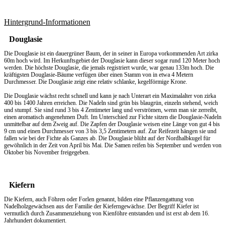
Hintergrund-Informationen
Douglasie
Die Douglasie ist ein dauergrüner Baum, der in seiner in Europa vorkommenden Art zirka
60m hoch wird. Im Herkunftsgebiet der Douglasie kann dieser sogar rund 120 Meter hoch
werden. Die höchste Douglasie, die jemals registriert wurde, war genau 133m hoch. Die
kräftigsten Douglasie-Bäume verfügen über einen Stamm von in etwa 4 Metern
Durchmesser. Die Douglasie zeigt eine relativ schlanke, kegelförmige Krone.
Die Douglasie wächst recht schnell und kann je nach Unterart ein Maximalalter von zirka
400 bis 1400 Jahren erreichen. Die Nadeln sind grün bis blaugrün, einzeln stehend, weich
und stumpf. Sie sind rund 3 bis 4 Zentimeter lang und verströmen, wenn man sie zerreibt,
einen aromatisch angenehmen Duft. Im Unterschied zur Fichte sitzen die Douglasie-Nadeln
unmittelbar auf dem Zweig auf. Die Zapfen der Douglasie weisen eine Länge von gut 4 bis
9 cm und einen Durchmesser von 3 bis 3,5 Zentimetern auf. Zur Reifezeit hängen sie und
fallen wie bei der Fichte als Ganzes ab. Die Douglasie blüht auf der Nordhalbkugel für
gewöhnlich in der Zeit von April bis Mai. Die Samen reifen bis September und werden von
Oktober bis November freigegeben.
Kiefern
Die Kiefern, auch Föhren oder Forlen genannt, bilden eine Pflanzengattung von
Nadelholzgewächsen aus der Familie der Kieferngewächse. Der Begriff Kiefer ist
vermutlich durch Zusammenziehung von Kienföhre entstanden und ist erst ab dem 16.
Jahrhundert dokumentiert.