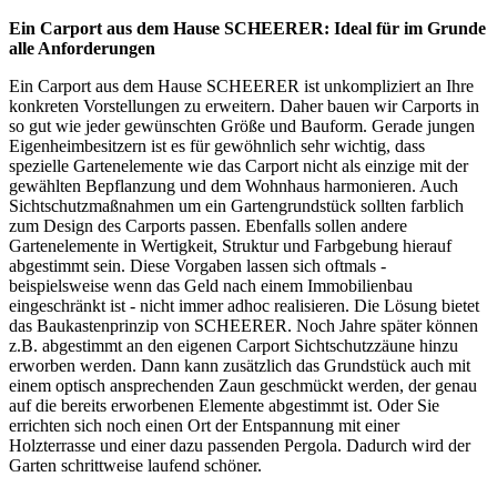
Ein Carport aus dem Hause SCHEERER: Ideal für im Grunde
alle Anforderungen
Ein Carport aus dem Hause SCHEERER ist unkompliziert an Ihre
konkreten Vorstellungen zu erweitern. Daher bauen wir Carports in
so gut wie jeder gewünschten Größe und Bauform. Gerade jungen
Eigenheimbesitzern ist es für gewöhnlich sehr wichtig, dass
spezielle Gartenelemente wie das Carport nicht als einzige mit der
gewählten Bepflanzung und dem Wohnhaus harmonieren. Auch
Sichtschutzmaßnahmen um ein Gartengrundstück sollten farblich
zum Design des Carports passen. Ebenfalls sollen andere
Gartenelemente in Wertigkeit, Struktur und Farbgebung hierauf
abgestimmt sein. Diese Vorgaben lassen sich oftmals -
beispielsweise wenn das Geld nach einem Immobilienbau
eingeschränkt ist - nicht immer adhoc realisieren. Die Lösung bietet
das Baukastenprinzip von SCHEERER. Noch Jahre später können
z.B. abgestimmt an den eigenen Carport Sichtschutzzäune hinzu
erworben werden. Dann kann zusätzlich das Grundstück auch mit
einem optisch ansprechenden Zaun geschmückt werden, der genau
auf die bereits erworbenen Elemente abgestimmt ist. Oder Sie
errichten sich noch einen Ort der Entspannung mit einer
Holzterrasse und einer dazu passenden Pergola. Dadurch wird der
Garten schrittweise laufend schöner.