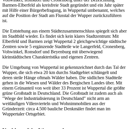
Barmen-Elberfeld als kreisfreie Stadt gegründet und ein Jahr später
mit Hilfe einer Bürgerbefragung, in Wuppertal umbenannt, welches
auf die Position der Stadt am Flusstal der Wupper zurückzuführen
ist.
Die Entstehung aus einem Städtezusammenschluss spiegelt sich aber
im Stadtbild wieder. Es findet sich kein klares Stadtzentrum: Mit
Elberfeld und Barmen zeigt Wuppertal 2 gleichgewichtige städtische
Zentren sowie 5 ergänzende Stadtteile wie Langerfeld, Cronenberg,
Vohwinkel, Ronsdorf und Beyenburg mit überwiegend
kleinstädtischen Charakteristika und eigenen Zentren.
Die Umgebung von Wuppertal ist gekennzeichnet durch das Tal der
Wupper, die sich etwa 20 km durchs Stadtgebiet schlängelt und
deren steile Hänge oftmals Wälder haben. Die südlichen Stadtteile
gehen in die Wiesen und Wälder des Bergischen Landes über. Mit
einem Grünanteil von weit über 33 Prozent ist Wuppertal die größte
grüne Großstadt in Deutschland. Die Großstadt ist zudem auch als
"Wiege der Industrialisierung in Deutschland" nicht arm an
weitläufigen Villenvierteln und Wohnimmobilien aus der
Gründerzeit: circa 4.500 bauliche Denkmäler findet man im
Wuppertaler Ortsgebiet.