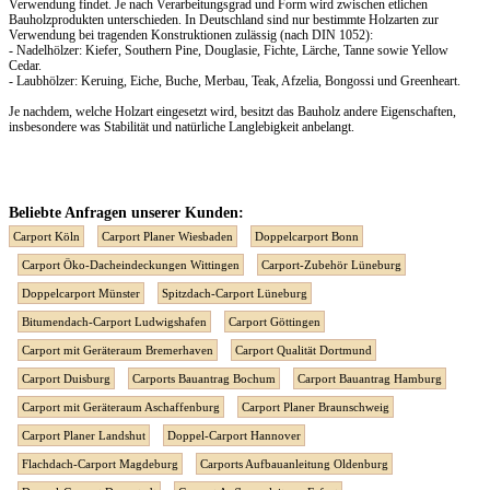
Verwendung findet. Je nach Verarbeitungsgrad und Form wird zwischen etlichen
Bauholzprodukten unterschieden. In Deutschland sind nur bestimmte Holzarten zur
Verwendung bei tragenden Konstruktionen zulässig (nach DIN 1052):
- Nadelhölzer: Kiefer, Southern Pine, Douglasie, Fichte, Lärche, Tanne sowie Yellow
Cedar.
- Laubhölzer: Keruing, Eiche, Buche, Merbau, Teak, Afzelia, Bongossi und Greenheart.
Je nachdem, welche Holzart eingesetzt wird, besitzt das Bauholz andere Eigenschaften,
insbesondere was Stabilität und natürliche Langlebigkeit anbelangt.
Beliebte Anfragen unserer Kunden:
Carport Köln
Carport Planer Wiesbaden
Doppelcarport Bonn
Carport Öko-Dacheindeckungen Wittingen
Carport-Zubehör Lüneburg
Doppelcarport Münster
Spitzdach-Carport Lüneburg
Bitumendach-Carport Ludwigshafen
Carport Göttingen
Carport mit Geräteraum Bremerhaven
Carport Qualität Dortmund
Carport Duisburg
Carports Bauantrag Bochum
Carport Bauantrag Hamburg
Carport mit Geräteraum Aschaffenburg
Carport Planer Braunschweig
Carport Planer Landshut
Doppel-Carport Hannover
Flachdach-Carport Magdeburg
Carports Aufbauanleitung Oldenburg