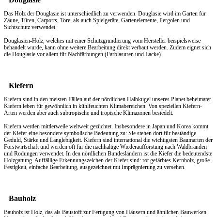
Das Holz der Douglasie ist unterschiedlich zu verwenden. Douglasie wird im Garten für
Zäune, Türen, Carports, Tore, als auch Spielgeräte, Gartenelemente, Pergolen und
Sichtschutz verwendet.
Douglasien-Holz, welches mit einer Schutzgrundierung vom Hersteller beispielsweise
behandelt wurde, kann ohne weitere Bearbeitung direkt verbaut werden. Zudem eignet sich
die Douglasie vor allem für Nachfärbungen (Farblasuren und Lacke).
Kiefern
Kiefern sind in den meisten Fällen auf der nördlichen Halbkugel unseres Planet beheimatet.
Kiefern leben für gewöhnlich in kühlfeuchten Klimabereichen. Von speziellen Kiefern-
Arten werden aber auch subtropische und tropische Klimazonen besiedelt.
Kiefern werden mittlerweile weltweit gezüchtet. Insbesondere in Japan und Korea kommt
der Kiefer eine besondere symbolische Bedeutung zu: Sie stehen dort für beständige
Geduld, Stärke und Langlebigkeit. Kiefern sind international die wichtigsten Baumarten der
Forstwirtschaft und werden oft für die nachhaltige Wiederaufforstung nach Waldbränden
und Rodungen verwendet. In den nördlichen Bundesländern ist die Kiefer die bedeutendste
Holzgattung. Auffällige Erkennungszeichen der Kiefer sind: rot gefärbtes Kernholz, große
Festigkeit, einfache Bearbeitung, ausgezeichnet mit Imprägnierung zu versehen.
Bauholz
Bauholz ist Holz, das als Baustoff zur Fertigung von Häusern und ähnlichen Bauwerken