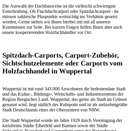
Die Auswahl der Dachbauweise ist die vielleicht schwierigste
Entscheidung. Ob Flachdachcarport oder Spitzdachcarport - da
müssen zahlreiche Pluspunkte weitsichtig ins Verhätnis gesetzt
werden. Gerne stehen wir Ihnen hierbei mit mit all unseren
Kenntnissen zur Seite. Bei kurzen Fragen helfen Ihnen aber auch
unsere kooperierenden
Holzfachhändler vor Ort
.
Spitzdach-Carports, Carport-Zubehör,
Sichtschutzelemente oder Carports vom
Holzfachhandel in Wuppertal
Wuppertal ist mit rund 343.000 Anwohnern die bedeutendate Stadt
und das Kultur-, Bildungs-, Wirtschafts- und Industriezentrum der
Region Bergisches Land. Wuppertal, das gerne als Stadt im Grünen
genannt wird, liegt südlich des Ruhrpotts und ist als siebzehntgrößte
Stadt Deutschlands eines der Oberzentren von NRW.
Die Stadt Wuppertal wurde im Jahre 1929 durch Vereinigung der
kreisfreien Städte Elberfeld und Barmen sowie der Städte
Vohwinkel, Ronsdorf und Cronenberg unter der Bezeichnung