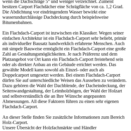
wenn die Dachschräge 5° und weniger verzeichnet. Zumeist
besitzen Carport Flachdächer eine Schrägfläche von ca. 1,2 Grad.
Die Abdichtung vor eindringendem Wasser bewirkt eine
wasserundurchlässige Dachdeckung durch beispielsweise
Bitumenbahnen.
Ein Flachdach-Carport ist inzwischen ein Klassiker. Wegen seiner
einfachen Architektur ist ein Flachdach-Carport sehr beliebt, primär
als individueller Bausatz handwerklich erfahrene Menschen. Auch
mit simpelr Bauweise ermöglicht ein Flachdach-Carport eine große
Zahl an Gestaltungsmöglichkeiten. Je nach Präferenz und dem
Platzangebot vor Ort kann ein Flachdach-Carport freistehend sein
oder als direkter Anbau an ein Gebäude errichtet werden. Das
gewählte Modell kann sowohl als Einzel- oder auch als
Doppelcarport
umgesetzt werden. Bei einem Flachdach-Carport
dürfen Sie auf unterschiedliche Weisen das Aussehen zu verändern.
Dazu gehören die Wahl der Dachblende, der Dacheindeckung, der
Seitenwandgestaltung, der Leimholzbögen, der Wahl der Holzart
und selbstverständlich die an Ihre Wünsche angepassten
Abmessungen. All diese Faktoren führen zu einen sehr eigenen
Flachdach-Carport.
An dieser Stelle finden Sie zusätzliche Informationen zum Bereich
Holz-Carport
.
Unsere Übersicht der
Holzfachmärkte und Händler