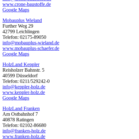
www.crone-baustoffe.de
Google Maps
Mobauplus Wieland
Further Weg 29
42799 Leichlingen
Telefon: 02175-89050
info@mobauplus-wieland.de
www.mobauplus-schaefer.de
Google Maps
HolzLand Keppler
Reisholzer Bahnstr. 5
40599 Düsseldorf
Telefon: 0211/529242-0
info@keppler-holz.de
www.keppler-holz.de
Google Maps
HolzLand Franken
Am Ostbahnhof 7
40878 Ratingen
Telefon: 02102-86680
info@franken-holz.de
www.franken-holz.de