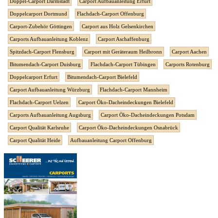
Doppel-Carport Darmstadt
Carport Aufbauanleitung Erfurt
Doppelcarport Dortmund
Flachdach-Carport Offenburg
Carport-Zubehör Göttingen
Carport aus Holz Gelsenkirchen
Carports Aufbauanleitung Koblenz
Carport Aschaffenburg
Spitzdach-Carport Flensburg
Carport mit Geräteraum Heilbronn
Carport Aachen
Bitumendach-Carport Duisburg
Flachdach-Carport Tübingen
Carports Rotenburg
Doppelcarport Erfurt
Bitumendach-Carport Bielefeld
Carport Aufbauanleitung Würzburg
Flachdach-Carport Mannheim
Flachdach-Carport Uelzen
Carport Öko-Dacheindeckungen Bielefeld
Carports Aufbauanleitung Augsburg
Carport Öko-Dacheindeckungen Potsdam
Carport Qualität Karlsruhe
Carport Öko-Dacheindeckungen Osnabrück
Carport Qualität Heide
Aufbauanleitung Carport Offenburg