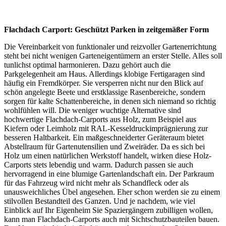
Flachdach Carport: Geschützt Parken in zeitgemäßer Form
Die Vereinbarkeit von funktionaler und reizvoller Gartenerrichtung
steht bei nicht wenigen Garteneigentümern an erster Stelle. Alles soll
tunlichst optimal harmonieren. Dazu gehört auch die
Parkgelegenheit am Haus. Allerdings klobige Fertigaragen sind
häufig ein Fremdkörper. Sie versperren nicht nur den Blick auf
schön angelegte Beete und erstklassige Rasenbereiche, sondern
sorgen für kalte Schattenbereiche, in denen sich niemand so richtig
wohlfühlen will. Die weniger wuchtige Alternative sind
hochwertige Flachdach-Carports aus Holz, zum Beispiel aus
Kiefern oder Leimholz mit RAL-Kesseldruckimprägnierung zur
besseren Haltbarkeit. Ein maßgeschneiderter Geräteraum bietet
Abstellraum für Gartenutensilien und Zweiräder. Da es sich bei
Holz um einen natürlichen Werkstoff handelt, wirken diese Holz-
Carports stets lebendig und warm. Dadurch passen sie auch
hervorragend in eine blumige Gartenlandschaft ein. Der Parkraum
für das Fahrzeug wird nicht mehr als Schandfleck oder als
unausweichliches Übel angesehen. Eher schon werden sie zu einem
stilvollen Bestandteil des Ganzen. Und je nachdem, wie viel
Einblick auf Ihr Eigenheim Sie Spaziergängern zubilligen wollen,
kann man Flachdach-Carports auch mit Sichtschutzbauteilen bauen.