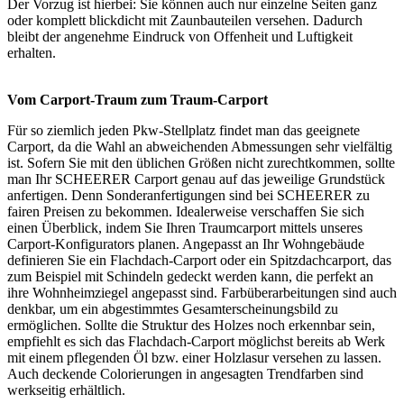
Der Vorzug ist hierbei: Sie können auch nur einzelne Seiten ganz
oder komplett blickdicht mit Zaunbauteilen versehen. Dadurch
bleibt der angenehme Eindruck von Offenheit und Luftigkeit
erhalten.
Vom Carport-Traum zum Traum-Carport
Für so ziemlich jeden Pkw-Stellplatz findet man das geeignete
Carport, da die Wahl an abweichenden Abmessungen sehr vielfältig
ist. Sofern Sie mit den üblichen Größen nicht zurechtkommen, sollte
man Ihr SCHEERER Carport genau auf das jeweilige Grundstück
anfertigen. Denn Sonderanfertigungen sind bei SCHEERER zu
fairen Preisen zu bekommen. Idealerweise verschaffen Sie sich
einen Überblick, indem Sie Ihren Traumcarport mittels unseres
Carport-Konfigurators planen. Angepasst an Ihr Wohngebäude
definieren Sie ein Flachdach-Carport oder ein Spitzdachcarport, das
zum Beispiel mit Schindeln gedeckt werden kann, die perfekt an
ihre Wohnheimziegel angepasst sind. Farbüberarbeitungen sind auch
denkbar, um ein abgestimmtes Gesamterscheinungsbild zu
ermöglichen. Sollte die Struktur des Holzes noch erkennbar sein,
empfiehlt es sich das Flachdach-Carport möglichst bereits ab Werk
mit einem pflegenden Öl bzw. einer Holzlasur versehen zu lassen.
Auch deckende Colorierungen in angesagten Trendfarben sind
werkseitig erhältlich.