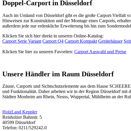
Doppel-Carport in Düsseldorf
Auch im Umland von Düsseldorf gibt es die große Carport-Vielfalt 
Hinweisen zur Konstruktion und der Montage eines Carports, erhalte
außerdem jede nur erdenkliche Erweiterung bis hin zum Sondermodel
Klicken Sie sich hier direkt in unseren Online-Katalog:
Carport Serie Variant
Carport Q4
Carport Kompakt
Gerätehäuser
Sei
Klicken Sie hier zu unseren Favoriten:
Carport Auswahl und Preise
Unsere Händler im Raum Düsseldorf
Zäune, Carports und
Sichtschutzelemente
aus dem Hause SCHEERER fi
und Funktionalität. Daher arbeiten wir in der Region Düsseldorf mi
Städten Monheim am Rhein, Neuss, Wuppertal, Mühlheim an der Ruh
HolzLand Keppler
Reisholzer Bahnstr. 5
40599 Düsseldorf
Telefon: 0211/529242-0