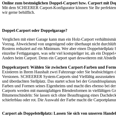
Online zum bestmöglichen Doppel-Carport bzw. Carport mit Dopp
Mit dem SCHEERER
Carport-Konfigurator
können Sie Ihr perfekten
wir gerne behilflich.
Doppel-Carport oder Doppelgarage?
Verglichen mit einer Garage kann man ein Holz-Carport verhältnismäß
Vorzug. Abweichend von ungenügend oder überhaupt nicht durchlüftet
Rostens reduziert auf ein Minimum. Wer aber einen Doppelstellplatz br
einzelne Fertiggaragen, was sehr viel kostspieliger ist, als ein Dopp
Anders beim Carport. Denn ein Carport spart desweiteren mit Abstel
Doppelcarport: Wählen Sie zwischen Carport-Farben und Form
Existieren in Ihrem Haushalt zwei Fahrzeuge oder Sie beabsichtigen 
Versionen. SCHEERER System-Carports sind Vielfältig auszustatten 
und überdachten Stellplatz. Das startet schon bei der Grundrissplanu
Farben und Formen seines Eigenheims und macht dies ebenso bei der
Carports werden mit mannigfaltigen Blendenformen in vielfältigen G
Bitumenschindeln: Sie lassen sich ohne Beauftragung eines Dachdeck
schieferblau oder rot. Die Auswahl der Farbe macht die Carportplanun
Carport als Doppelstellplatz: Lassen Sie sich von unseren Hande