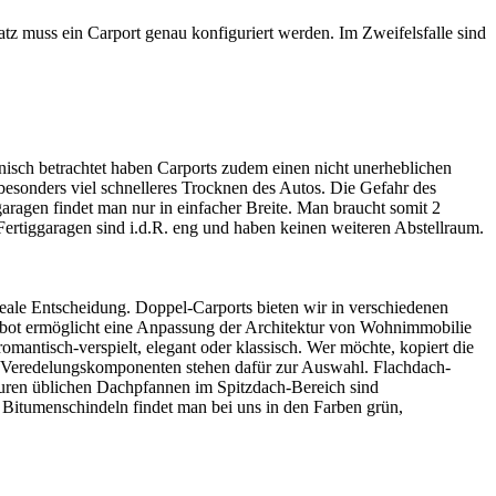
tz muss ein Carport genau konfiguriert werden. Im Zweifelsfalle sind
nisch betrachtet haben Carports zudem einen nicht unerheblichen
esonders viel schnelleres Trocknen des Autos. Die Gefahr des
garagen findet man nur in einfacher Breite. Man braucht somit 2
. Fertiggaragen sind i.d.R. eng und haben keinen weiteren Abstellraum.
deale Entscheidung. Doppel-Carports bieten wir in verschiedenen
ebot ermöglicht eine Anpassung der Architektur von Wohnimmobilie
mantisch-verspielt, elegant oder klassisch. Wer möchte, kopiert die
e Veredelungskomponenten stehen dafür zur Auswahl. Flachdach-
euren üblichen Dachpfannen im Spitzdach-Bereich sind
 Bitumenschindeln findet man bei uns in den Farben grün,