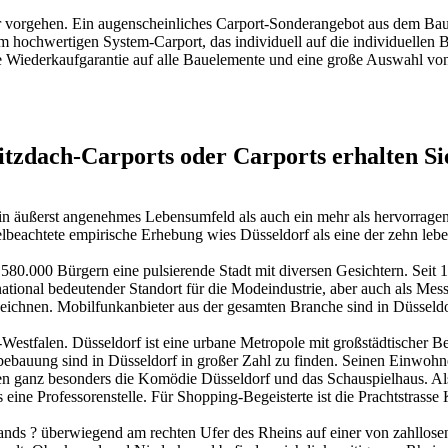
lever vorgehen. Ein augenscheinliches Carport-Sonderangebot aus dem 
 hochwertigen System-Carport, das individuell auf die individuellen
e Wiederkaufgarantie auf alle Bauelemente und eine große Auswahl vo
itzdach-Carports oder Carports erhalten Si
 ein äußerst angenehmes Lebensumfeld als auch ein mehr als hervorrage
lbeachtete empirische Erhebung wies Düsseldorf als eine der zehn leb
a 580.000 Bürgern eine pulsierende Stadt mit diversen Gesichtern. Sei
ational bedeutender Standort für die Modeindustrie, aber auch als Mes
zeichnen. Mobilfunkanbieter aus der gesamten Branche sind in Düsseldo
n-Westfalen. Düsseldorf ist eine urbane Metropole mit großstädtische
bebauung sind in Düsseldorf in großer Zahl zu finden. Seinen Einwohne
ehen ganz besonders die Komödie Düsseldorf und das Schauspielhaus. Als
ine Professorenstelle. Für Shopping-Begeisterte ist die Prachtstrasse 
ieflands ? überwiegend am rechten Ufer des Rheins auf einer von zahll