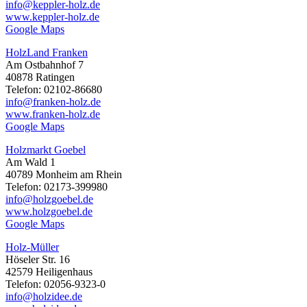
info@keppler-holz.de
www.keppler-holz.de
Google Maps
HolzLand Franken
Am Ostbahnhof 7
40878 Ratingen
Telefon: 02102-86680
info@franken-holz.de
www.franken-holz.de
Google Maps
Holzmarkt Goebel
Am Wald 1
40789 Monheim am Rhein
Telefon: 02173-399980
info@holzgoebel.de
www.holzgoebel.de
Google Maps
Holz-Müller
Höseler Str. 16
42579 Heiligenhaus
Telefon: 02056-9323-0
info@holzidee.de