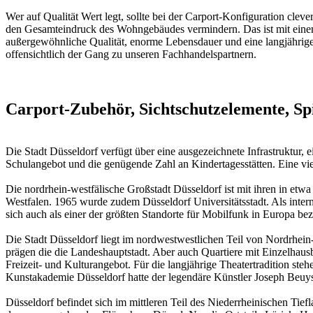
Wer auf Qualität Wert legt, sollte bei der Carport-Konfiguration c
den Gesamteindruck des Wohngebäudes vermindern. Das ist mit einem
außergewöhnliche Qualität, enorme Lebensdauer und eine langjährig
offensichtlich der Gang zu unseren Fachhandelspartnern.
Carport-Zubehör, Sichtschutzelemente, Sp
Die Stadt Düsseldorf verfügt über eine ausgezeichnete Infrastruktur,
Schulangebot und die genügende Zahl an Kindertagesstätten. Eine vie
Die nordrhein-westfälische Großstadt Düsseldorf ist mit ihren in etw
Westfalen. 1965 wurde zudem Düsseldorf Universitätsstadt. Als intern
sich auch als einer der größten Standorte für Mobilfunk in Europa be
Die Stadt Düsseldorf liegt im nordwestwestlichen Teil von Nordrhei
prägen die die Landeshauptstadt. Aber auch Quartiere mit Einzelhaus
Freizeit- und Kulturangebot. Für die langjährige Theatertradition st
Kunstakademie Düsseldorf hatte der legendäre Künstler Joseph Beuys e
Düsseldorf befindet sich im mittleren Teil des Niederrheinischen T