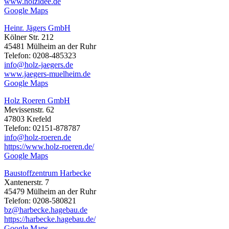
www.holzidee.de
Google Maps
Heinr. Jägers GmbH
Kölner Str. 212
45481 Mülheim an der Ruhr
Telefon: 0208-485323
info@holz-jaegers.de
www.jaegers-muelheim.de
Google Maps
Holz Roeren GmbH
Mevissenstr. 62
47803 Krefeld
Telefon: 02151-878787
info@holz-roeren.de
https://www.holz-roeren.de/
Google Maps
Baustoffzentrum Harbecke
Xantenerstr. 7
45479 Mülheim an der Ruhr
Telefon: 0208-580821
bz@harbecke.hagebau.de
https://harbecke.hagebau.de/
Google Maps