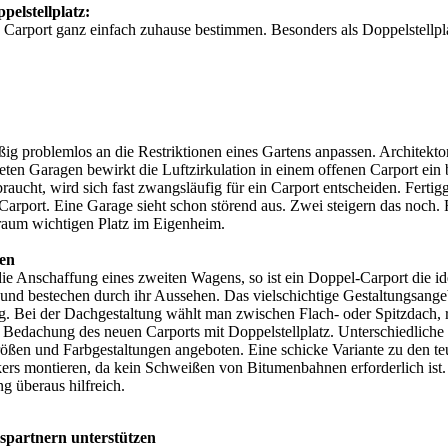
elstellplatz:
 Carport ganz einfach zuhause bestimmen. Besonders als Doppelstellpla
ig problemlos an die Restriktionen eines Gartens anpassen. Architekto
en Garagen bewirkt die Luftzirkulation in einem offenen Carport ein b
aucht, wird sich fast zwangsläufig für ein Carport entscheiden. Fertig
el-Carport. Eine Garage sieht schon störend aus. Zwei steigern das noch
lraum wichtigen Platz im Eigenheim.
en
die Anschaffung eines zweiten Wagens, so ist ein Doppel-Carport die i
und bestechen durch ihr Aussehen. Das vielschichtige Gestaltungsang
ng. Bei der Dachgestaltung wählt man zwischen Flach- oder Spitzdach, ro
 Bedachung des neuen Carports mit Doppelstellplatz. Unterschiedlich
rößen und Farbgestaltungen angeboten. Eine schicke Variante zu den t
ers montieren, da kein Schweißen von Bitumenbahnen erforderlich ist.
g überaus hilfreich.
lspartnern unterstützen