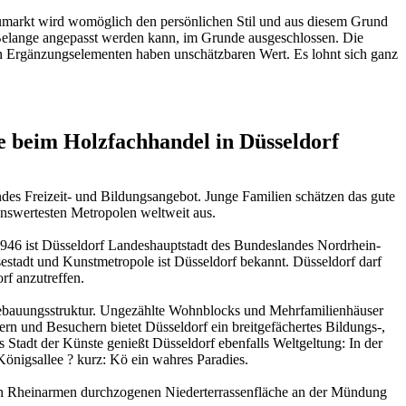
Baumarkt wird womöglich den persönlichen Stil und aus diesem Grund
 Belange angepasst werden kann, im Grunde ausgeschlossen. Die
n Ergänzungselementen haben unschätzbaren Wert. Es lohnt sich ganz
e beim Holzfachhandel in Düsseldorf
ndes Freizeit- und Bildungsangebot. Junge Familien schätzen das gute
enswertesten Metropolen weltweit aus.
t 1946 ist Düsseldorf Landeshauptstadt des Bundeslandes Nordrhein-
sestadt und Kunstmetropole ist Düsseldorf bekannt. Düsseldorf darf
rf anzutreffen.
r Bebauungsstruktur. Ungezählte Wohnblocks und Mehrfamilienhäuser
rn und Besuchern bietet Düsseldorf ein breitgefächertes Bildungs-,
 Stadt der Künste genießt Düsseldorf ebenfalls Weltgeltung: In der
Königsallee ? kurz: Kö ein wahres Paradies.
osen Rheinarmen durchzogenen Niederterrassenfläche an der Mündung