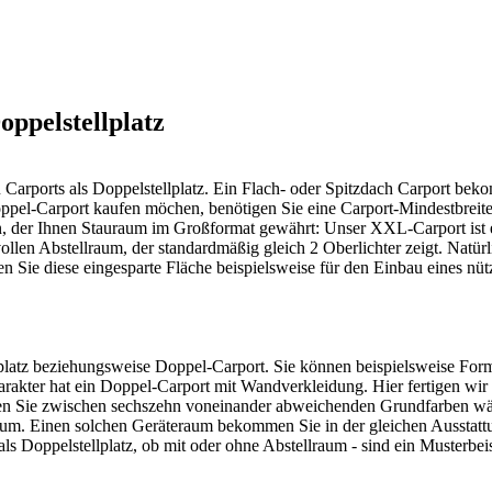
oppelstellplatz
Carports als Doppelstellplatz. Ein Flach- oder Spitzdach
Carport
beko
oppel-Carport kaufen möchen, benötigen Sie eine Carport-Mindestbreit
 der Ihnen Stauraum im Großformat gewährt: Unser XXL-Carport ist ei
llen Abstellraum, der standardmäßig gleich 2 Oberlichter zeigt. Natürl
nen Sie diese eingesparte Fläche beispielsweise für den Einbau eines n
ellplatz beziehungsweise Doppel-Carport. Sie können beispielsweise F
arakter hat ein Doppel-Carport mit Wandverkleidung. Hier fertigen wir
n Sie zwischen sechszehn voneinander abweichenden Grundfarben wähl
aum. Einen solchen Geräteraum bekommen Sie in der gleichen Ausstattun
 Doppelstellplatz, ob mit oder ohne Abstellraum - sind ein Musterbeisp