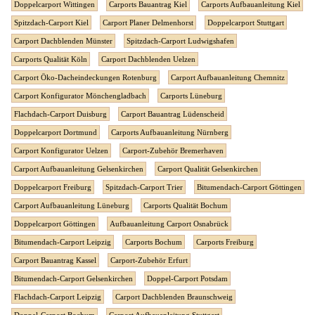
Doppelcarport Wittingen
Carports Bauantrag Kiel
Carports Aufbauanleitung Kiel
Spitzdach-Carport Kiel
Carport Planer Delmenhorst
Doppelcarport Stuttgart
Carport Dachblenden Münster
Spitzdach-Carport Ludwigshafen
Carports Qualität Köln
Carport Dachblenden Uelzen
Carport Öko-Dacheindeckungen Rotenburg
Carport Aufbauanleitung Chemnitz
Carport Konfigurator Mönchengladbach
Carports Lüneburg
Flachdach-Carport Duisburg
Carport Bauantrag Lüdenscheid
Doppelcarport Dortmund
Carports Aufbauanleitung Nürnberg
Carport Konfigurator Uelzen
Carport-Zubehör Bremerhaven
Carport Aufbauanleitung Gelsenkirchen
Carport Qualität Gelsenkirchen
Doppelcarport Freiburg
Spitzdach-Carport Trier
Bitumendach-Carport Göttingen
Carport Aufbauanleitung Lüneburg
Carports Qualität Bochum
Doppelcarport Göttingen
Aufbauanleitung Carport Osnabrück
Bitumendach-Carport Leipzig
Carports Bochum
Carports Freiburg
Carport Bauantrag Kassel
Carport-Zubehör Erfurt
Bitumendach-Carport Gelsenkirchen
Doppel-Carport Potsdam
Flachdach-Carport Leipzig
Carport Dachblenden Braunschweig