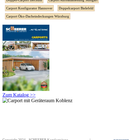
Doppel-Carport Bochum
Carport Aufbauanleitung Stuttgart
Carport Konfigurator Hannover
Doppelcarport Bielefeld
Carport Öko-Dacheindeckungen Würzburg
Zum Katalog >>
Copyright 2024 - SCHEERER
Komfortzäune
Impressum
|
Datenschutz
gazasceesx