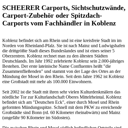
SCHEERER Carports, Sichtschutzwände,
Carport-Zubehör oder Spitzdach-
Carports vom Fachhändler in Koblenz
Koblenz befindet sich am Rhein und ist eine kreisfreie Stadt im im
Norden von Rheinland-Pfalz. Sie ist nach Mainz und Ludwigshafen
die drittgrößte Stadt dieses Bundeslandes und ist eines seiner 5
Oberzentren. Koblenz rechnet man zu den ältesten Städten
Deutschlands. Im Jahr 1992 zelebrierte Koblenz sein 2.000-jähriges
Bestehen. Der erste lateinische Name Confluentes heißt "die
Zusammenfließenden" und stammt von der Lage des Ortes an der
Mündung der Mosel in den Rhein. Seit dem Jahre 1962 ist Koblenz
eine Großstadt mit mehr als 100.000 Einwohnern.
Seit 2002 ist die Stadt mit ihren sehr vielen Kulturdenkmälern das
nördliche Tor zur Kulturlandschaft Oberes Mittelrheintal. Koblenz
befindet sich am "Deutschen Eck", einer durch Mosel und Rhein
geformten Mündungsspitze. Schnell mit dem PKW zu erreichende
Großstädte sind Bonn (rd. 60 Kilometer rheinabwärts) und Mainz
(ungefähr 90 Kilometer im Südosten).
Die zwischen Rhein und Mosel südlich befindlichen Ortsteile sind