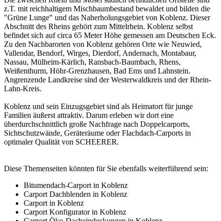
z.T. mit reichhaltigem Mischbaumbestand bewaldet und bilden die
"Grüne Lunge" und das Naherholungsgebiet von Koblenz. Dieser
Abschnitt des Rheins gehört zum Mittelrhein. Koblenz selbst
befindet sich auf circa 65 Meter Höhe gemessen am Deutschen Eck.
Zu den Nachbarorten von Koblenz gehören Orte wie Neuwied,
Vallendar, Bendorf, Wirges, Dierdorf, Andernach, Montabaur,
Nassau, Mülheim-Kärlich, Ransbach-Baumbach, Rhens,
Weißenthurm, Höhr-Grenzhausen, Bad Ems und Lahnstein.
Angrenzende Landkreise sind der Westerwaldkreis und der Rhein-
Lahn-Kreis.
Koblenz und sein Einzugsgebiet sind als Heimatort für junge
Familien äußerst attraktiv. Darum erleben wir dort eine
überdurchschnittlich große Nachfrage nach
Doppelcarports
,
Sichtschutzwände, Geräteräume oder Flachdach-Carports in
optimaler Qualität von SCHEERER.
Diese Themenseiten könnten für Sie ebenfalls weiterführend sein:
Bitumendach-Carport in Koblenz
Carport Dachblenden in Koblenz
Carport in Koblenz
Carport Konfigurator in Koblenz
Carport Öko-Dacheindeckungen in Koblenz