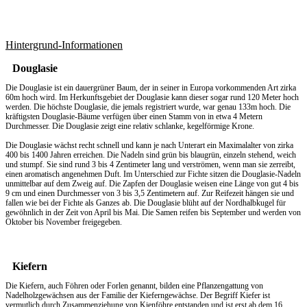
Hintergrund-Informationen
Douglasie
Die Douglasie ist ein dauergrüner Baum, der in seiner in Europa vorkommenden Art zirka
60m hoch wird. Im Herkunftsgebiet der Douglasie kann dieser sogar rund 120 Meter hoch
werden. Die höchste Douglasie, die jemals registriert wurde, war genau 133m hoch. Die
kräftigsten Douglasie-Bäume verfügen über einen Stamm von in etwa 4 Metern
Durchmesser. Die Douglasie zeigt eine relativ schlanke, kegelförmige Krone.
Die Douglasie wächst recht schnell und kann je nach Unterart ein Maximalalter von zirka
400 bis 1400 Jahren erreichen. Die Nadeln sind grün bis blaugrün, einzeln stehend, weich
und stumpf. Sie sind rund 3 bis 4 Zentimeter lang und verströmen, wenn man sie zerreibt,
einen aromatisch angenehmen Duft. Im Unterschied zur Fichte sitzen die Douglasie-Nadeln
unmittelbar auf dem Zweig auf. Die Zapfen der Douglasie weisen eine Länge von gut 4 bis
9 cm und einen Durchmesser von 3 bis 3,5 Zentimetern auf. Zur Reifezeit hängen sie und
fallen wie bei der Fichte als Ganzes ab. Die Douglasie blüht auf der Nordhalbkugel für
gewöhnlich in der Zeit von April bis Mai. Die Samen reifen bis September und werden von
Oktober bis November freigegeben.
Kiefern
Die Kiefern, auch Föhren oder Forlen genannt, bilden eine Pflanzengattung von
Nadelholzgewächsen aus der Familie der Kieferngewächse. Der Begriff Kiefer ist
vermutlich durch Zusammenziehung von Kienföhre entstanden und ist erst ab dem 16.