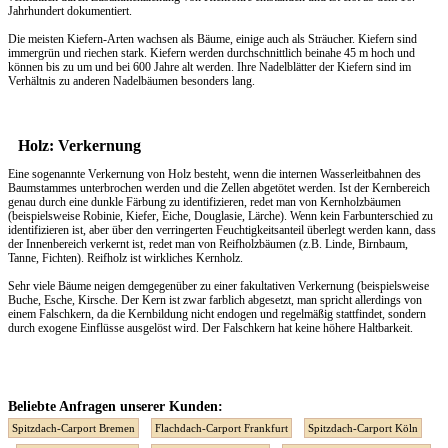
Jahrhundert dokumentiert.
Die meisten Kiefern-Arten wachsen als Bäume, einige auch als Sträucher. Kiefern sind
immergrün und riechen stark. Kiefern werden durchschnittlich beinahe 45 m hoch und
können bis zu um und bei 600 Jahre alt werden. Ihre Nadelblätter der Kiefern sind im
Verhältnis zu anderen Nadelbäumen besonders lang.
Holz: Verkernung
Eine sogenannte Verkernung von Holz besteht, wenn die internen Wasserleitbahnen des
Baumstammes unterbrochen werden und die Zellen abgetötet werden. Ist der Kernbereich
genau durch eine dunkle Färbung zu identifizieren, redet man von Kernholzbäumen
(beispielsweise Robinie, Kiefer, Eiche, Douglasie, Lärche). Wenn kein Farbunterschied zu
identifizieren ist, aber über den verringerten Feuchtigkeitsanteil überlegt werden kann, dass
der Innenbereich verkernt ist, redet man von Reifholzbäumen (z.B. Linde, Birnbaum,
Tanne, Fichten). Reifholz ist wirkliches Kernholz.
Sehr viele Bäume neigen demgegenüber zu einer fakultativen Verkernung (beispielsweise
Buche, Esche, Kirsche. Der Kern ist zwar farblich abgesetzt, man spricht allerdings von
einem Falschkern, da die Kernbildung nicht endogen und regelmäßig stattfindet, sondern
durch exogene Einflüsse ausgelöst wird. Der Falschkern hat keine höhere Haltbarkeit.
Beliebte Anfragen unserer Kunden:
Spitzdach-Carport Bremen
Flachdach-Carport Frankfurt
Spitzdach-Carport Köln