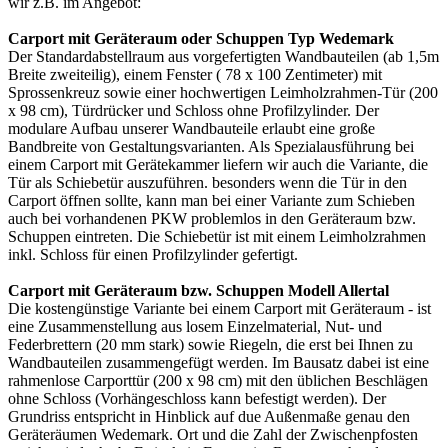
wir z.B. im Angebot:
Carport mit Geräteraum oder Schuppen Typ Wedemark
Der Standardabstellraum aus vorgefertigten Wandbauteilen (ab 1,5m
Breite zweiteilig), einem Fenster ( 78 x 100 Zentimeter) mit
Sprossenkreuz sowie einer hochwertigen Leimholzrahmen-Tür (200
x 98 cm), Türdrücker und Schloss ohne Profilzylinder. Der
modulare Aufbau unserer Wandbauteile erlaubt eine große
Bandbreite von Gestaltungsvarianten. Als Spezialausführung bei
einem
Carport
mit Gerätekammer liefern wir auch die Variante, die
Tür als Schiebetür auszuführen. besonders wenn die Tür in den
Carport öffnen sollte, kann man bei einer Variante zum Schieben
auch bei vorhandenen PKW problemlos in den Geräteraum bzw.
Schuppen eintreten. Die Schiebetür ist mit einem Leimholzrahmen
inkl. Schloss für einen Profilzylinder gefertigt.
Carport mit Geräteraum bzw. Schuppen Modell Allertal
Die kostengünstige Variante bei einem Carport mit Geräteraum - ist
eine Zusammenstellung aus losem Einzelmaterial, Nut- und
Federbrettern (20 mm stark) sowie Riegeln, die erst bei Ihnen zu
Wandbauteilen zusammengefügt werden. Im Bausatz dabei ist eine
rahmenlose Carporttür (200 x 98 cm) mit den üblichen Beschlägen
ohne Schloss (Vorhängeschloss kann befestigt werden). Der
Grundriss entspricht in Hinblick auf due Außenmaße genau den
Geräteräumen Wedemark. Ort und die Zahl der Zwischenpfosten