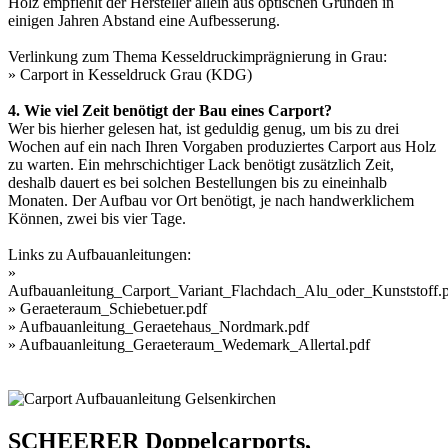
Holz empfiehlt der Hersteller allein aus optischen Gründen in
einigen Jahren Abstand eine Aufbesserung.
Verlinkung zum Thema Kesseldruckimprägnierung in Grau:
»
Carport in Kesseldruck Grau (KDG)
4. Wie viel Zeit benötigt der Bau eines Carport?
Wer bis hierher gelesen hat, ist geduldig genug, um bis zu drei
Wochen auf ein nach Ihren Vorgaben produziertes Carport aus Holz
zu warten. Ein mehrschichtiger Lack benötigt zusätzlich Zeit,
deshalb dauert es bei solchen Bestellungen bis zu eineinhalb
Monaten. Der Aufbau vor Ort benötigt, je nach handwerklichem
Können, zwei bis vier Tage.
Links zu Aufbauanleitungen:
»
Aufbauanleitung_Carport_Variant_Flachdach_Alu_oder_Kunststoff.
»
Geraeteraum_Schiebetuer.pdf
»
Aufbauanleitung_Geraetehaus_Nordmark.pdf
»
Aufbauanleitung_Geraeteraum_Wedemark_Allertal.pdf
SCHEERER Doppelcarports,