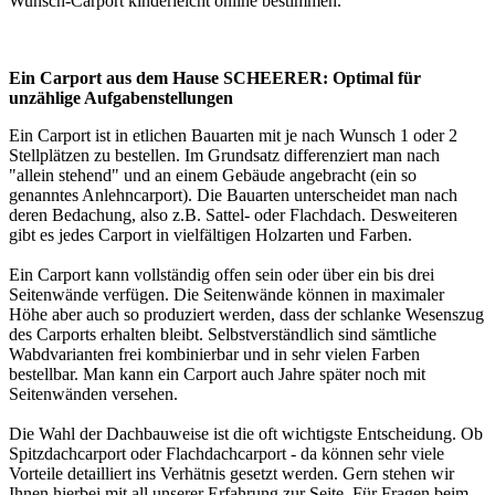
Wunsch-Carport kinderleicht online bestimmen.
Ein Carport aus dem Hause SCHEERER: Optimal für
unzählige Aufgabenstellungen
Ein Carport ist in etlichen Bauarten mit je nach Wunsch 1 oder 2
Stellplätzen zu bestellen. Im Grundsatz differenziert man nach
"allein stehend" und an einem Gebäude angebracht (ein so
genanntes Anlehncarport). Die Bauarten unterscheidet man nach
deren Bedachung, also z.B. Sattel- oder Flachdach. Desweiteren
gibt es jedes Carport in vielfältigen Holzarten und Farben.
Ein Carport kann vollständig offen sein oder über ein bis drei
Seitenwände verfügen. Die Seitenwände können in maximaler
Höhe aber auch so produziert werden, dass der schlanke Wesenszug
des Carports erhalten bleibt. Selbstverständlich sind sämtliche
Wabdvarianten frei kombinierbar und in sehr vielen Farben
bestellbar. Man kann ein Carport auch Jahre später noch mit
Seitenwänden versehen.
Die Wahl der Dachbauweise ist die oft wichtigste Entscheidung. Ob
Spitzdachcarport oder Flachdachcarport - da können sehr viele
Vorteile detailliert ins Verhätnis gesetzt werden. Gern stehen wir
Ihnen hierbei mit all unserer Erfahrung zur Seite. Für Fragen beim