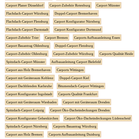
Carport Planer Düsseldorf
Carport-Zubehör Rotenburg
Carport Münster
Flachdach-Carport Würzburg
Doppel-Carport Bremerhaven
Flachdach-Carport Flensburg
Carport Konfigurator Nürnberg
Flachdach-Carport Darmstadt
Carport Konfigurator Dortmund
Carport-Zubehör Trier
Carport Bremen
Carports Aufbauanleitung Essen
Carport Bauantrag Oldenburg
Doppel-Carport Flensburg
Carport-Zubehör Oldenburg
Carport-Zubehör Würzburg
Carports Qualität Heide
Spitzdach-Carport Münster
Aufbauanleitung Carport Bielefeld
Carport aus Holz Bremerhaven
Carports Wittingen
Carport mit Geräteraum Koblenz
Doppel-Carport Kiel
Carport Dachblenden Karlsruhe
Bitumendach-Carport Wittingen
Carport Konfigurator Ingolstadt
Carports Qualität Frankfurt
Carport mit Geräteraum Wiesbaden
Carport mit Geräteraum Dresden
Spitzdach-Carport Leipzig
Carport Öko-Dacheindeckungen Dresden
Carport Konfigurator Gelsenkirchen
Carport Öko-Dacheindeckungen Lüdenscheid
Spitzdach-Carport Nürnberg
Carports Bauantrag Würzburg
Carport aus Holz Bremen
Carports Aufbauanleitung Duisburg