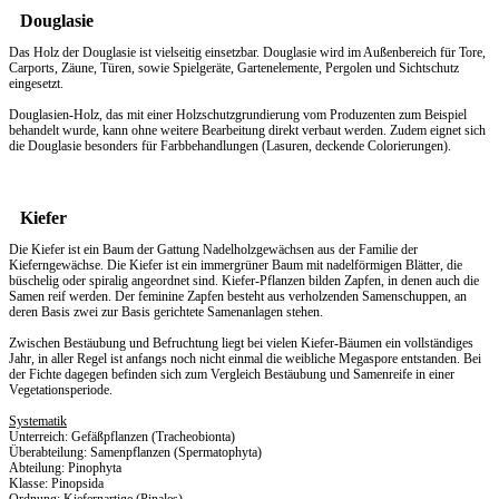
Douglasie
Das Holz der Douglasie ist vielseitig einsetzbar. Douglasie wird im Außenbereich für Tore,
Carports, Zäune, Türen, sowie Spielgeräte, Gartenelemente, Pergolen und Sichtschutz
eingesetzt.
Douglasien-Holz, das mit einer Holzschutzgrundierung vom Produzenten zum Beispiel
behandelt wurde, kann ohne weitere Bearbeitung direkt verbaut werden. Zudem eignet sich
die Douglasie besonders für Farbbehandlungen (Lasuren, deckende Colorierungen).
Kiefer
Die Kiefer ist ein Baum der Gattung Nadelholzgewächsen aus der Familie der
Kieferngewächse. Die Kiefer ist ein immergrüner Baum mit nadelförmigen Blätter, die
büschelig oder spiralig angeordnet sind. Kiefer-Pflanzen bilden Zapfen, in denen auch die
Samen reif werden. Der feminine Zapfen besteht aus verholzenden Samenschuppen, an
deren Basis zwei zur Basis gerichtete Samenanlagen stehen.
Zwischen Bestäubung und Befruchtung liegt bei vielen Kiefer-Bäumen ein vollständiges
Jahr, in aller Regel ist anfangs noch nicht einmal die weibliche Megaspore entstanden. Bei
der Fichte dagegen befinden sich zum Vergleich Bestäubung und Samenreife in einer
Vegetationsperiode.
Systematik
Unterreich: Gefäßpflanzen (Tracheobionta)
Überabteilung: Samenpflanzen (Spermatophyta)
Abteilung: Pinophyta
Klasse: Pinopsida