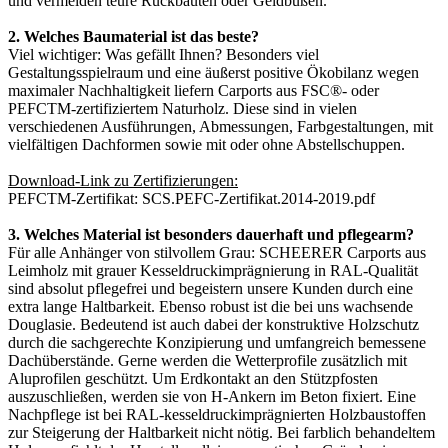
und vermeiden teure Rückbauten oder Geldbußen.
2. Welches Baumaterial ist das beste?
Viel wichtiger: Was gefällt Ihnen? Besonders viel
Gestaltungsspielraum und eine äußerst positive Ökobilanz wegen
maximaler Nachhaltigkeit liefern Carports aus FSC®- oder
PEFCTM-zertifiziertem Naturholz. Diese sind in vielen
verschiedenen Ausführungen, Abmessungen, Farbgestaltungen, mit
vielfältigen Dachformen sowie mit oder ohne Abstellschuppen.
Download-Link zu Zertifizierungen:
PEFCTM-Zertifikat:
SCS.PEFC-Zertifikat.2014-2019.pdf
3. Welches Material ist besonders dauerhaft und pflegearm?
Für alle Anhänger von stilvollem Grau: SCHEERER Carports aus
Leimholz mit grauer Kesseldruckimprägnierung in RAL-Qualität
sind absolut pflegefrei und begeistern unsere Kunden durch eine
extra lange Haltbarkeit. Ebenso robust ist die bei uns wachsende
Douglasie. Bedeutend ist auch dabei der konstruktive Holzschutz
durch die sachgerechte Konzipierung und umfangreich bemessene
Dachüberstände. Gerne werden die Wetterprofile zusätzlich mit
Aluprofilen geschützt. Um Erdkontakt an den Stützpfosten
auszuschließen, werden sie von H-Ankern im Beton fixiert. Eine
Nachpflege ist bei RAL-kesseldruckimprägnierten Holzbaustoffen
zur Steigerung der Haltbarkeit nicht nötig. Bei farblich behandeltem