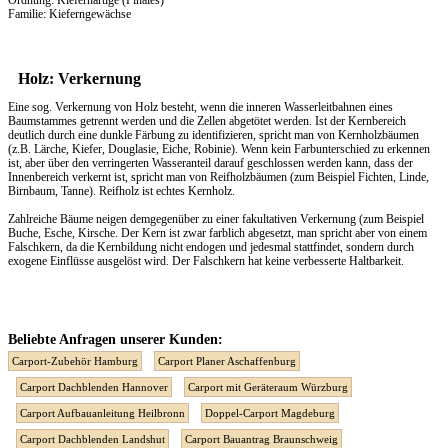
Ordnung: Kiefernartige (Pinales)
Familie: Kieferngewächse
Holz: Verkernung
Eine sog. Verkernung von Holz besteht, wenn die inneren Wasserleitbahnen eines
Baumstammes getrennt werden und die Zellen abgetötet werden. Ist der Kernbereich
deutlich durch eine dunkle Färbung zu identifizieren, spricht man von Kernholzbäumen
(z.B. Lärche, Kiefer, Douglasie, Eiche, Robinie). Wenn kein Farbunterschied zu erkennen
ist, aber über den verringerten Wasseranteil darauf geschlossen werden kann, dass der
Innenbereich verkernt ist, spricht man von Reifholzbäumen (zum Beispiel Fichten, Linde,
Birnbaum, Tanne). Reifholz ist echtes Kernholz.
Zahlreiche Bäume neigen demgegenüber zu einer fakultativen Verkernung (zum Beispiel
Buche, Esche, Kirsche. Der Kern ist zwar farblich abgesetzt, man spricht aber von einem
Falschkern, da die Kernbildung nicht endogen und jedesmal stattfindet, sondern durch
exogene Einflüsse ausgelöst wird. Der Falschkern hat keine verbesserte Haltbarkeit.
Beliebte Anfragen unserer Kunden:
Carport-Zubehör Hamburg
Carport Planer Aschaffenburg
Carport Dachblenden Hannover
Carport mit Geräteraum Würzburg
Carport Aufbauanleitung Heilbronn
Doppel-Carport Magdeburg
Carport Dachblenden Landshut
Carport Bauantrag Braunschweig