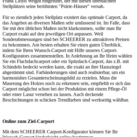
Frank Lloyd Wright eingeführt, der mit diesen überdachten
Stellplätzen seine berühmten "Prärie-Häuser" versah.
Für so ziemlich jeden Stellplatz existiert das optimale Carport, da
das Angebot an diversen Maßen sehr umfassend ist. Im Falle, dass
Sie mit den üblichen Maßen nicht klarkommen, sollte man Ihr
Carport
exakt auf den jeweiligen Ort anpassen. Weil
Sonderabmessungen sind bei SCHEERER zu attrraktiven Preisen
zu bekommen. Am besten erhalten Sie einen guten Überblick,
indem Sie Ihren Wunsch-Carport mit Hilfe unseres Carport-
Konfigurators zusammenstellen. In Anlehnung an Ihr Heim wählen
Sie ein Flachdachcarport oder ein Spitzdach-Carport, das z.B. mit
Schindeln bedeckt werden kann, die exakt an ihre Hausziegel
abgestimmt sind. Farbänderungen sind auch realisierbar, um ein
harmonishes Gesamterscheinungsbild zu erzielen. Muss die
Maserung des Holzes noch zu erkennen sein, empfiehlt es sich das
Carport möglichst schon bei der Produktion mit einem Pflege-Öl
oder einer Lasur versehen zu lassen. Auch deckende
Beschichtungen in schicken Trendfarben sind werkseitig wählbar.
Online zum Ziel-Carport
Mit dem SCHEERER
Carport-Konfigurator
können Sie Ihr