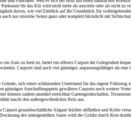
geräte und Fahrräder. Weil es sich bei Holz um einen natürlichen Rohsto
Der Parkraum für das Kfz wird nicht mehr als unschön oder als nicht 
eit davon, wie viel Einblick auf Ihr Grundstück Sie vorbeigehenden P
en auch nur einzelne Seiten ganz oder komplett blickdicht mit Sichtsch
 ein Auto zu breit ist, bietet ein offenes
Carport
die Gelegenheit beque
wänden. Carports sind auch viel günstiger, anpassungsfähiger als ein
e Gründe, sich einen schützenden Unterstand für das eigene Fahrzeug z
em günstigen Anschaffungspreis gewähren Carports noch weitere Vorteil
er können zudem unmittel erreichbar Gartengerätschaften, Terrassenm
bilität macht den außergewöhnlichen Reiz aus.
m Carport gesundsschädliche Abgase leichter abfließen und Krebs ver
ocknung des untergestellten Autos wird die Gefahr durch Rost deutlic