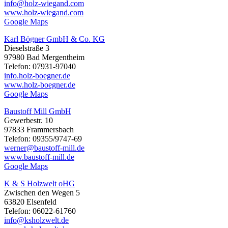
info@holz-wiegand.com
www.holz-wiegand.com
Google Maps
Karl Bögner GmbH & Co. KG
Dieselstraße 3
97980 Bad Mergentheim
Telefon: 07931-97040
info.holz-boegner.de
www.holz-boegner.de
Google Maps
Baustoff Mill GmbH
Gewerbestr. 10
97833 Frammersbach
Telefon: 09355/9747-69
werner@baustoff-mill.de
www.baustoff-mill.de
Google Maps
K & S Holzwelt oHG
Zwischen den Wegen 5
63820 Elsenfeld
Telefon: 06022-61760
info@ksholzwelt.de