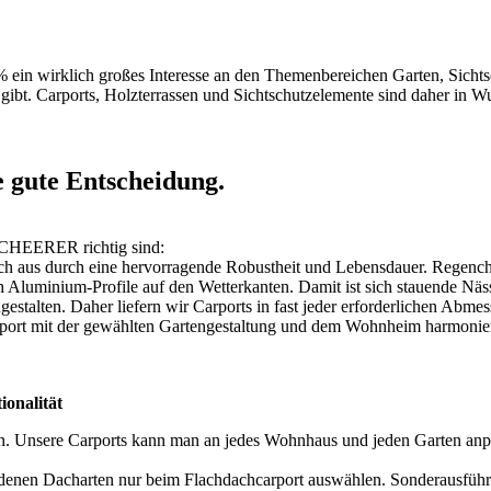
 ein wirklich großes Interesse an den Themenbereichen Garten,
Sicht
gibt. Carports,
Holzterrassen
und
Sichtschutzelemente
sind daher in W
gute Entscheidung.
 SCHEERER richtig sind:
h aus durch eine hervorragende Robustheit und Lebensdauer. Regencha
 Aluminium-Profile auf den Wetterkanten. Damit ist sich stauende Näss
talten. Daher liefern wir Carports in fast jeder erforderlichen Abmes
arport mit der gewählten Gartengestaltung und dem Wohnheim harmonie
onalität
en. Unsere Carports kann man an jedes Wohnhaus und jeden Garten anp
edenen Dacharten nur beim Flachdachcarport auswählen. Sonderausfüh