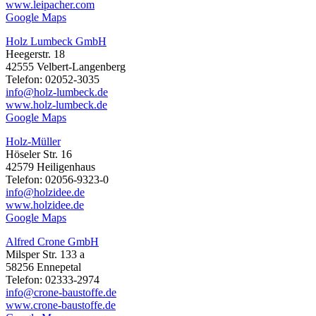
www.leipacher.com
Google Maps
Holz Lumbeck GmbH
Heegerstr. 18
42555 Velbert-Langenberg
Telefon: 02052-3035
info@holz-lumbeck.de
www.holz-lumbeck.de
Google Maps
Holz-Müller
Höseler Str. 16
42579 Heiligenhaus
Telefon: 02056-9323-0
info@holzidee.de
www.holzidee.de
Google Maps
Alfred Crone GmbH
Milsper Str. 133 a
58256 Ennepetal
Telefon: 02333-2974
info@crone-baustoffe.de
www.crone-baustoffe.de