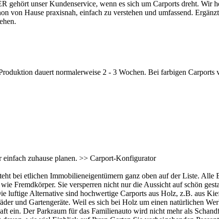
ört unser Kundenservice, wenn es sich um Carports dreht. Wir helfe
hon von Hause praxisnah, einfach zu verstehen und umfassend. Ergänz
gehen.
oduktion dauert normalerweise 2 - 3 Wochen. Bei farbigen Carports v
r einfach zuhause planen. >>
Carport-Konfigurator
teht bei etlichen Immobilieneigentümern ganz oben auf der Liste. Alle E
ie Fremdkörper. Sie versperren nicht nur die Aussicht auf schön gesta
ie luftige Alternative sind hochwertige
Carports
aus Holz, z.B. aus Kie
äder und Gartengeräte. Weil es sich bei Holz um einen natürlichen Wer
haft ein. Der Parkraum für das Familienauto wird nicht mehr als Scha