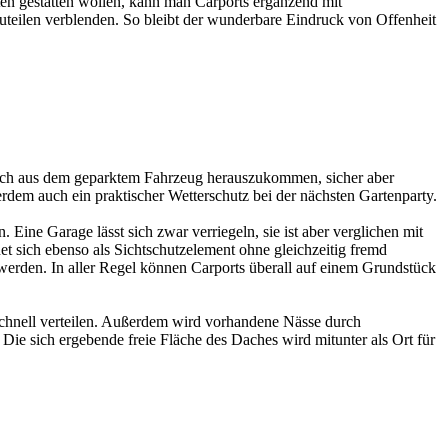
en gestatten wollen, kann man Carports ergänzend mit
auteilen verblenden. So bleibt der wunderbare Eindruck von Offenheit
einfach aus dem geparktem Fahrzeug herauszukommen, sicher aber
erdem auch ein praktischer Wetterschutz bei der nächsten Gartenparty.
Eine Garage lässt sich zwar verriegeln, sie ist aber verglichen mit
et sich ebenso als Sichtschutzelement ohne gleichzeitig fremd
werden. In aller Regel können Carports überall auf einem Grundstück
chnell verteilen. Außerdem wird vorhandene Nässe durch
Die sich ergebende freie Fläche des Daches wird mitunter als Ort für