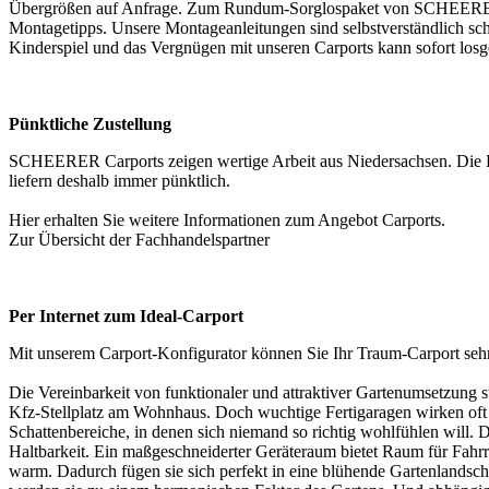
Übergrößen auf Anfrage. Zum Rundum-Sorglospaket von SCHEERER geh
Montagetipps. Unsere Montageanleitungen sind selbstverständlich sc
Kinderspiel und das Vergnügen mit unseren Carports kann sofort los
Pünktliche Zustellung
SCHEERER Carports zeigen wertige Arbeit aus Niedersachsen. Die Pr
liefern deshalb immer pünktlich.
Hier erhalten Sie weitere Informationen zum Angebot
Carports
.
Zur Übersicht der
Fachhandelspartner
Per Internet zum Ideal-Carport
Mit unserem Carport-Konfigurator können Sie Ihr Traum-Carport seh
Die Vereinbarkeit von funktionaler und attraktiver Gartenumsetzung s
Kfz-Stellplatz am Wohnhaus. Doch wuchtige Fertigaragen wirken oft w
Schattenbereiche, in denen sich niemand so richtig wohlfühlen will. D
Haltbarkeit. Ein maßgeschneiderter Geräteraum bietet Raum für Fahrr
warm. Dadurch fügen sie sich perfekt in eine blühende Gartenlandsc