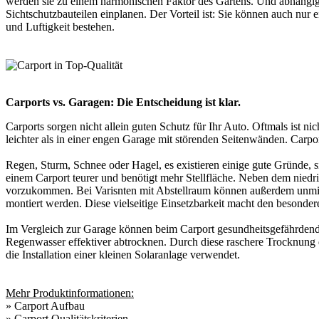
werden sie zu einem harmonischen Faktor des Gartens. Und abhängig 
Sichtschutzbauteilen einplanen. Der Vorteil ist: Sie können auch nu
und Luftigkeit bestehen.
Carports vs. Garagen: Die Entscheidung ist klar.
Carports sorgen nicht allein guten Schutz für Ihr Auto. Oftmals ist 
leichter als in einer engen Garage mit störenden Seitenwänden. Carpo
Regen, Sturm, Schnee oder Hagel, es existieren einige gute Gründe, si
einem Carport teurer und benötigt mehr Stellfläche. Neben dem niedri
vorzukommen. Bei Varisnten mit Abstellraum können außerdem unmitte
montiert werden. Diese vielseitige Einsetzbarkeit macht den besonder
Im Vergleich zur Garage können beim Carport gesundheitsgefährdend
Regenwasser effektiver abtrocknen. Durch diese raschere Trocknung de
die Installation einer kleinen Solaranlage verwendet.
Mehr Produktinformationen:
»
Carport Aufbau
»
Carport Qualitätskriterien