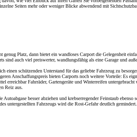
davon, wie viel Einblick auf Ihren Garten Sie vorbeigehenden Passant
r einzelne Seiten mehr oder weniger Blicke abwendend mit Sichtschutzb
nicht genug Platz, dann bietet ein wandloses Carport die Gelegenheit 
rts sind auch viel preiswerter, wandlungsfähig als eine Garage und auß
ch einen schützenden Unterstand für das geliebte Fahrzeug zu besorgen. 
geren Anschaffungspreis bieten Carports noch weitere Vorteile: Es eign
l erreichbar Fahrräder, Gartengeräte und Winterreifen untergebracht 
en Reiz aus.
e Autoabgase besser abziehen und krebserregender Feinstaub ebenso s
s untergestellten Fahrzeugs wird die Rost-Gefahr deutlich gemindert. 