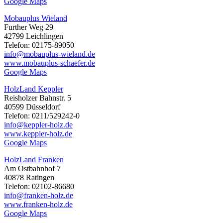
Google Maps
Mobauplus Wieland
Further Weg 29
42799 Leichlingen
Telefon: 02175-89050
info@mobauplus-wieland.de
www.mobauplus-schaefer.de
Google Maps
HolzLand Keppler
Reisholzer Bahnstr. 5
40599 Düsseldorf
Telefon: 0211/529242-0
info@keppler-holz.de
www.keppler-holz.de
Google Maps
HolzLand Franken
Am Ostbahnhof 7
40878 Ratingen
Telefon: 02102-86680
info@franken-holz.de
www.franken-holz.de
Google Maps