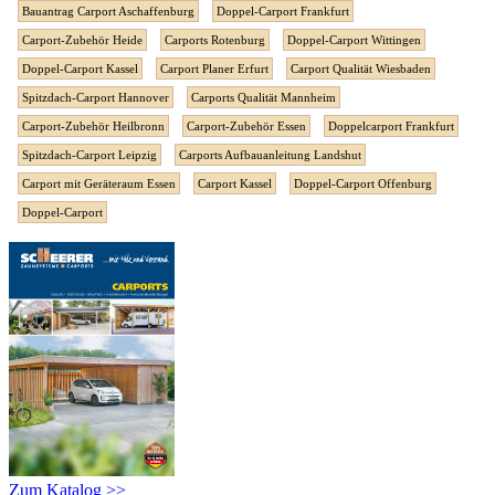
Bauantrag Carport Aschaffenburg
Doppel-Carport Frankfurt
Carport-Zubehör Heide
Carports Rotenburg
Doppel-Carport Wittingen
Doppel-Carport Kassel
Carport Planer Erfurt
Carport Qualität Wiesbaden
Spitzdach-Carport Hannover
Carports Qualität Mannheim
Carport-Zubehör Heilbronn
Carport-Zubehör Essen
Doppelcarport Frankfurt
Spitzdach-Carport Leipzig
Carports Aufbauanleitung Landshut
Carport mit Geräteraum Essen
Carport Kassel
Doppel-Carport Offenburg
Doppel-Carport
Zum Katalog >>