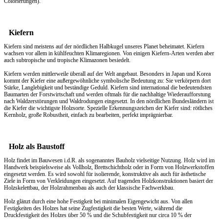
Colorierungen).
Kiefern
Kiefern sind meistens auf der nördlichen Halbkugel unseres Planet beheimatet. Kiefern
wachsen vor allem in kühlfeuchten Klimaregionen. Von einigen Kiefern-Arten werden aber
auch subtropische und tropische Klimazonen besiedelt.
Kiefern werden mittlerweile überall auf der Welt angebaut. Besonders in Japan und Korea
kommt der Kiefer eine außergewöhnliche symbolische Bedeutung zu: Sie verkörpern dort
Stärke, Langlebigkeit und beständige Geduld. Kiefern sind international die bedeutendsten
Baumarten der Forstwirtschaft und werden oftmals für die nachhaltige Wiederaufforstung
nach Waldzerstörungen und Waldrodungen eingesetzt. In den nördlichen Bundesländern ist
die Kiefer die wichtigste Holzsorte. Spezielle Erkennungszeichen der Kiefer sind: rötliches
Kernholz, große Robustheit, einfach zu bearbeiten, perfekt imprägnierbar.
Holz als Baustoff
Holz findet im Bauwesen i.d.R. als sogenanntes Bauholz vielseitige Nutzung. Holz wird im
Handwerk beispielsweise als Vollholz, Brettschichtholz oder in Form von Holzwerkstoffen
eingesetzt werden. Es wird sowohl für isolierende, konstruktive als auch für ästhetische
Ziele in Form von Verkleidungen eingesetzt. Auf tragenden Holzkonstruktionen basiert der
Holzskelettbau, der Holzrahmenbau als auch der klassische Fachwerkbau.
Holz glänzt durch eine hohe Festigkeit bei minimalen Eigengewicht aus. Von allen
Festigkeiten des Holzes hat seine Zugfestigkeit die besten Werte, während die
Druckfestigkeit des Holzes über 50 % und die Schubfestigkeit nur circa 10 % der