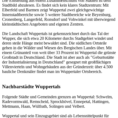
Die Entstehung aus einem Zusammenschluss von Städten ist dem
Stadtbild abzulesen. Es findet sich kein klares Stadtzentrum: Mit
Elberfeld und Barmen zeigt Wuppertal zwei gleichgewichtige
Innenstadtbereiche sowie 5 weitere Stadtbereiche wie Beyenburg,
Cronenberg, Langerfeld, Ronsdorf und Vohwinkel mit überwiegend
kleinstädtischen Angeboten und eigenen Zentren.
Die Landschaft Wuppertals ist gekennzeichnet durch das Tal der
Wupper, die sich etwa 20 Kilometer durchs Stadtgebiet windet und
deren steile Hänge meist bewaldet sind. Die südlichen Ortsteile
gehen in die Wälder und Wiesen des Bergischen Landes über. Mit
einem Grünanteil von weit über 33 Prozent ist Wuppertal die grünste
Großstadt in Deutschland. Die Stadt ist aber auch als "Geburtsstätte
der Industrialisierung in Deutschland" gesegnet mit großflächigen
Villenvierteln und Wohngebäuden aus der Gründerzeit: über 4.500
bauliche Denkmäler findet man im Wuppertaler Ortsbereich.
Nachbarstädte Wuppertals
Folgende Städte und Gemeinden grenzen an Wuppertal: Schwelm,
Radevormwald, Remscheid, Sprockhövel, Ennepetal, Hattingen,
Mettmann, Haan, Wülfrath, Solingen und Velbert.
Wuppertal und sein Einzugsgebiet sind als Lebensnittelpunkt für