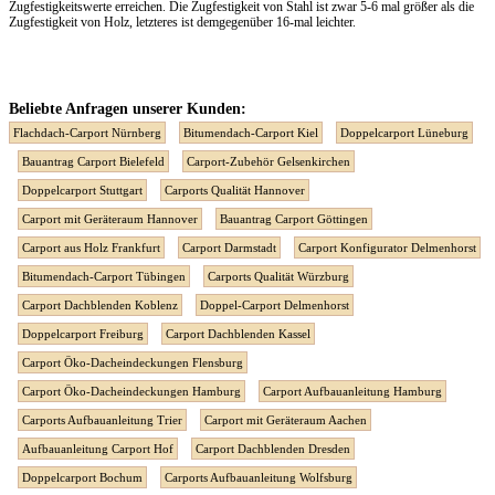
Zugfestigkeitswerte erreichen. Die Zugfestigkeit von Stahl ist zwar 5-6 mal größer als die
Zugfestigkeit von Holz, letzteres ist demgegenüber 16-mal leichter.
Beliebte Anfragen unserer Kunden:
Flachdach-Carport Nürnberg
Bitumendach-Carport Kiel
Doppelcarport Lüneburg
Bauantrag Carport Bielefeld
Carport-Zubehör Gelsenkirchen
Doppelcarport Stuttgart
Carports Qualität Hannover
Carport mit Geräteraum Hannover
Bauantrag Carport Göttingen
Carport aus Holz Frankfurt
Carport Darmstadt
Carport Konfigurator Delmenhorst
Bitumendach-Carport Tübingen
Carports Qualität Würzburg
Carport Dachblenden Koblenz
Doppel-Carport Delmenhorst
Doppelcarport Freiburg
Carport Dachblenden Kassel
Carport Öko-Dacheindeckungen Flensburg
Carport Öko-Dacheindeckungen Hamburg
Carport Aufbauanleitung Hamburg
Carports Aufbauanleitung Trier
Carport mit Geräteraum Aachen
Aufbauanleitung Carport Hof
Carport Dachblenden Dresden
Doppelcarport Bochum
Carports Aufbauanleitung Wolfsburg