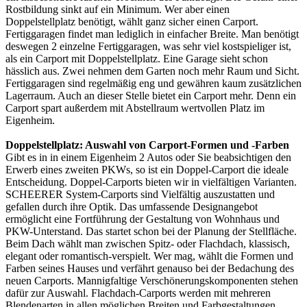
Rostbildung sinkt auf ein Minimum. Wer aber einen
Doppelstellplatz benötigt, wählt ganz sicher einen Carport.
Fertiggaragen findet man lediglich in einfacher Breite. Man benötigt
deswegen 2 einzelne Fertiggaragen, was sehr viel kostspieliger ist,
als ein Carport mit Doppelstellplatz. Eine Garage sieht schon
hässlich aus. Zwei nehmen dem Garten noch mehr Raum und Sicht.
Fertiggaragen sind regelmäßig eng und gewähren kaum zusätzlichen
Lagerraum. Auch an dieser Stelle bietet ein Carport mehr. Denn ein
Carport spart außerdem mit Abstellraum wertvollen Platz im
Eigenheim.
Doppelstellplatz: Auswahl von Carport-Formen und -Farben
Gibt es in in einem Eigenheim 2 Autos oder Sie beabsichtigen den
Erwerb eines zweiten PKWs, so ist ein Doppel-Carport die ideale
Entscheidung. Doppel-Carports bieten wir in vielfältigen Varianten.
SCHEERER System-Carports sind Vielfältig auszustatten und
gefallen durch ihre Optik. Das umfassende Designangebot
ermöglicht eine Fortführung der Gestaltung von Wohnhaus und
PKW-Unterstand. Das startet schon bei der Planung der Stellfläche.
Beim Dach wählt man zwischen Spitz- oder Flachdach, klassisch,
elegant oder romantisch-verspielt. Wer mag, wählt die Formen und
Farben seines Hauses und verfährt genauso bei der Bedachung des
neuen Carports. Mannigfaltige Verschönerungskomponenten stehen
dafür zur Auswahl. Flachdach-Carports werden mit mehreren
Blendenarten in allen möglichen Breiten und Farbgestaltungen