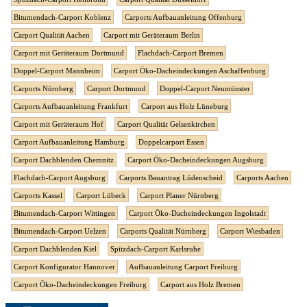
Bitumendach-Carport Koblenz
Carports Aufbauanleitung Offenburg
Carport Qualität Aachen
Carport mit Geräteraum Berlin
Carport mit Geräteraum Dortmund
Flachdach-Carport Bremen
Doppel-Carport Mannheim
Carport Öko-Dacheindeckungen Aschaffenburg
Carports Nürnberg
Carport Dortmund
Doppel-Carport Neumünster
Carports Aufbauanleitung Frankfurt
Carport aus Holz Lüneburg
Carport mit Geräteraum Hof
Carport Qualität Gelsenkirchen
Carport Aufbauanleitung Hamburg
Doppelcarport Essen
Carport Dachblenden Chemnitz
Carport Öko-Dacheindeckungen Augsburg
Flachdach-Carport Augsburg
Carports Bauantrag Lüdenscheid
Carports Aachen
Carports Kassel
Carport Lübeck
Carport Planer Nürnberg
Bitumendach-Carport Wittingen
Carport Öko-Dacheindeckungen Ingolstadt
Bitumendach-Carport Uelzen
Carports Qualität Nürnberg
Carport Wiesbaden
Carport Dachblenden Kiel
Spitzdach-Carport Karlsruhe
Carport Konfigurator Hannover
Aufbauanleitung Carport Freiburg
Carport Öko-Dacheindeckungen Freiburg
Carport aus Holz Bremen