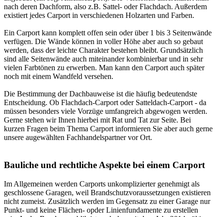
nach deren Dachform, also z.B. Sattel- oder Flachdach. Außerdem
existiert jedes Carport in verschiedenen Holzarten und Farben.
Ein Carport kann komplett offen sein oder über 1 bis 3 Seitenwände
verfügen. Die Wände können in voller Höhe aber auch so gebaut
werden, dass der leichte Charakter bestehen bleibt. Grundsätzlich
sind alle Seitenwände auch miteinander kombinierbar und in sehr
vielen Farbtönen zu erwerben. Man kann den Carport auch später
noch mit einem Wandfeld versehen.
Die Bestimmung der Dachbauweise ist die häufig bedeutendste
Entscheidung. Ob Flachdach-Carport oder Satteldach-Carport - da
müssen besonders viele Vorzüge umfangreich abgewogen werden.
Gerne stehen wir Ihnen hierbei mit Rat und Tat zur Seite. Bei
kurzen Fragen beim Thema Carport informieren Sie aber auch gerne
unsere augewählten
Fachhandelspartner vor Ort
.
Bauliche und rechtliche Aspekte bei einem Carport
Im Allgemeinen werden Carports unkomplizierter genehmigt als
geschlossene Garagen, weil Brandschutzvoraussetzungen existieren
nicht zumeist. Zusätzlich werden im Gegensatz zu einer Garage nur
Punkt- und keine Flächen- opder Linienfundamente zu erstellen