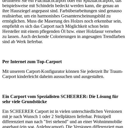
definieren Sie ein Flachdachcarport oder ein Spitzdachcarport, das
beispielsweise mit Schindeln bedeckt werden kann, die genau an
ihre Hausziegel angepasst sind. Farbüberarbeitungen sind genauso
realisierbar, um ein harmonishes Gesamterscheinungsbild zu
ermöglichen. Muss die Maserung des Holzes noch erkennbar sein,
empfiehlt es sich das Carport nach Möglichkeit schon beim
Hersteller mit einem pflegenden Öl bzw. einer Holzlasur versehen
zu lassen. Auch deckende Colorierungen in angesagten Trendfarben
sind ab Werk lieferbar.
Per Internet zum Top-Carport
Mit unserem
Carport-Konfigurator
können Sie jederzeit Ihr Traum-
Carport kinderleicht daheim aussuchen und ausgestalten.
Ein Carport vom Spezialisten SCHEERER: Die Lösung für
sehr viele Grundstücke
Ein SCHEERER Carport ist in vielen unterschiedlichen Versionen
mit je nach Wunsch 1 oder 2 Stellplätzen lieferbar. Prinzipell
differenziert man nach "frei stehend" und an einer Wohnimmobilie
angebaut (ein sog. Anlehncarport). Die Versionen differenziert man