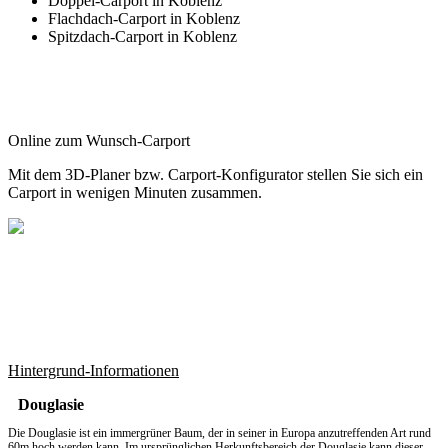
Doppel-Carport in Koblenz
Flachdach-Carport in Koblenz
Spitzdach-Carport in Koblenz
Online zum Wunsch-Carport
Mit dem
3D-Planer
bzw.
Carport-Konfigurator
stellen Sie sich ein
Carport in wenigen Minuten zusammen.
Hintergrund-Informationen
Douglasie
Die Douglasie ist ein immergrüner Baum, der in seiner in Europa anzutreffenden Art rund
60m hoch werden kann. Im ursprünglichen Herkunftsbereich der Douglasie kann dieser