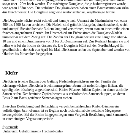
sogar über 120m hoch werden. Die mächtigste Douglasie, die je bisher registriert wurde,
war genau 133m hoch. Die stabilsten Douglasie-Arten haben einen Baumstamm von zirka
4m Durchmesser. Die Douglasie zeigt eine relativ schlanke, kegelförmige Krone.
Die Douglasie wächst recht schnell und kann je nach Unterart ein Maximalalter von etwa
400 bis 1400 Jahren erreichen. Die Nadeln sind grün bis blaugrün, einzeln stehend, weich
und stumpf. Sie sind beinahe 3-4 cm lang und verströmen, wenn man an ihnen reibt, einen
frischen angenehmen Geruch. Im Unterschied zur Fichte sitzen die Douglasie-Nadeln
unmittelbar auf dem Zweig auf. Die Zapfen der Douglasie weisen eine Länge von über 4-
10 cm und einen Durchmesser von 3 bis 3,5 Zentimetern auf. Zur Reifezeit hängen sie und
fallen wie bei der Fichte als Ganzes ab. Die Douglasie blüht auf der Nordhalbkugel für
gewöhnlich in der Zeit von April bis Mai. Die Samen reifen bis September und werden von
Oktober bis November freigegeben.
Kiefer
Die Kiefer ist eine Baumart der Gattung Nadelholzgewächsen aus der Familie der
Kieferngewächse. Die Kiefer ist ein immergrüner Baum mit nadelförmigen Blätter, die
spiralig oder büschelig angeordnet sind. Kiefer-Pflanzen bilden Zapfen, in denen auch die
Samen reifen. Der feminine Zapfen besteht aus verholzenden Samenschuppen, an deren
Basis 2 zur Basis gerichtete Samenanlagen stehen.
Zwischen Bestäubung und Befruchtung vergeht bei zahlreichen Kiefer-Bäumen ein
vollständiges Jahr, oftmals ist zu Beginn noch nicht einmal die weibliche Megaspore
herausgebildet. Bei der Fichte hingegen liegen zum Vergleich Bestäubung und Samenreife
in einer einzigen Vegetationsperiode.
Systematik
Unterreich: Gefäßpflanzen (Tracheobionta)