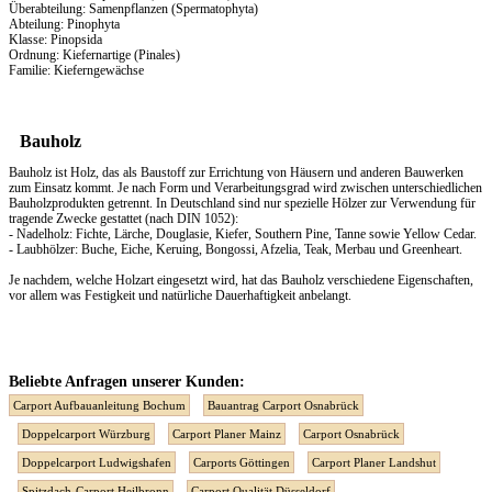
Überabteilung: Samenpflanzen (Spermatophyta)
Abteilung: Pinophyta
Klasse: Pinopsida
Ordnung: Kiefernartige (Pinales)
Familie: Kieferngewächse
Bauholz
Bauholz ist Holz, das als Baustoff zur Errichtung von Häusern und anderen Bauwerken
zum Einsatz kommt. Je nach Form und Verarbeitungsgrad wird zwischen unterschiedlichen
Bauholzprodukten getrennt. In Deutschland sind nur spezielle Hölzer zur Verwendung für
tragende Zwecke gestattet (nach DIN 1052):
- Nadelholz: Fichte, Lärche, Douglasie, Kiefer, Southern Pine, Tanne sowie Yellow Cedar.
- Laubhölzer: Buche, Eiche, Keruing, Bongossi, Afzelia, Teak, Merbau und Greenheart.
Je nachdem, welche Holzart eingesetzt wird, hat das Bauholz verschiedene Eigenschaften,
vor allem was Festigkeit und natürliche Dauerhaftigkeit anbelangt.
Beliebte Anfragen unserer Kunden:
Carport Aufbauanleitung Bochum
Bauantrag Carport Osnabrück
Doppelcarport Würzburg
Carport Planer Mainz
Carport Osnabrück
Doppelcarport Ludwigshafen
Carports Göttingen
Carport Planer Landshut
Spitzdach-Carport Heilbronn
Carport Qualität Düsseldorf