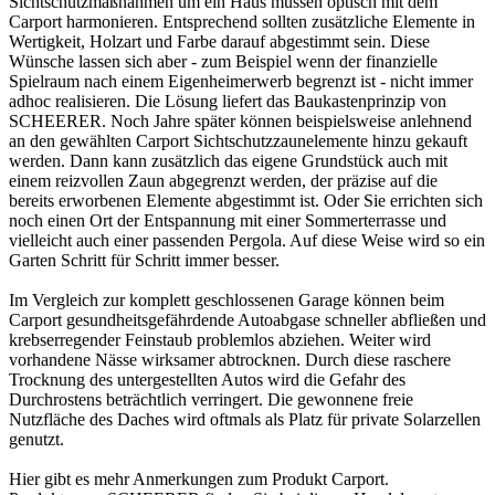
Sichtschutzmaßnahmen um ein Haus müssen optisch mit dem
Carport harmonieren. Entsprechend sollten zusätzliche Elemente in
Wertigkeit, Holzart und Farbe darauf abgestimmt sein. Diese
Wünsche lassen sich aber - zum Beispiel wenn der finanzielle
Spielraum nach einem Eigenheimerwerb begrenzt ist - nicht immer
adhoc realisieren. Die Lösung liefert das Baukastenprinzip von
SCHEERER. Noch Jahre später können beispielsweise anlehnend
an den gewählten Carport Sichtschutzzaunelemente hinzu gekauft
werden. Dann kann zusätzlich das eigene Grundstück auch mit
einem reizvollen Zaun abgegrenzt werden, der präzise auf die
bereits erworbenen Elemente abgestimmt ist. Oder Sie errichten sich
noch einen Ort der Entspannung mit einer Sommerterrasse und
vielleicht auch einer passenden Pergola. Auf diese Weise wird so ein
Garten Schritt für Schritt immer besser.
Im Vergleich zur komplett geschlossenen Garage können beim
Carport gesundheitsgefährdende Autoabgase schneller abfließen und
krebserregender Feinstaub problemlos abziehen. Weiter wird
vorhandene Nässe wirksamer abtrocknen. Durch diese raschere
Trocknung des untergestellten Autos wird die Gefahr des
Durchrostens beträchtlich verringert. Die gewonnene freie
Nutzfläche des Daches wird oftmals als Platz für private Solarzellen
genutzt.
Hier gibt es mehr Anmerkungen zum Produkt
Carport
.