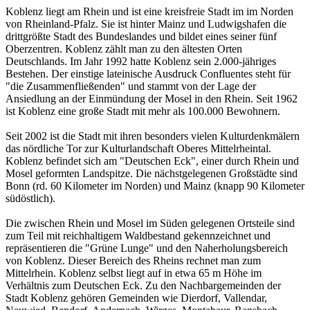
Koblenz liegt am Rhein und ist eine kreisfreie Stadt im im Norden
von Rheinland-Pfalz. Sie ist hinter Mainz und Ludwigshafen die
drittgrößte Stadt des Bundeslandes und bildet eines seiner fünf
Oberzentren. Koblenz zählt man zu den ältesten Orten
Deutschlands. Im Jahr 1992 hatte Koblenz sein 2.000-jähriges
Bestehen. Der einstige lateinische Ausdruck Confluentes steht für
"die Zusammenfließenden" und stammt von der Lage der
Ansiedlung an der Einmündung der Mosel in den Rhein. Seit 1962
ist Koblenz eine große Stadt mit mehr als 100.000 Bewohnern.
Seit 2002 ist die Stadt mit ihren besonders vielen Kulturdenkmälern
das nördliche Tor zur Kulturlandschaft Oberes Mittelrheintal.
Koblenz befindet sich am "Deutschen Eck", einer durch Rhein und
Mosel geformten Landspitze. Die nächstgelegenen Großstädte sind
Bonn (rd. 60 Kilometer im Norden) und Mainz (knapp 90 Kilometer
südöstlich).
Die zwischen Rhein und Mosel im Süden gelegenen Ortsteile sind
zum Teil mit reichhaltigem Waldbestand gekennzeichnet und
repräsentieren die "Grüne Lunge" und den Naherholungsbereich
von Koblenz. Dieser Bereich des Rheins rechnet man zum
Mittelrhein. Koblenz selbst liegt auf in etwa 65 m Höhe im
Verhältnis zum Deutschen Eck. Zu den Nachbargemeinden der
Stadt Koblenz gehören Gemeinden wie Dierdorf, Vallendar,