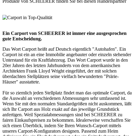
Produkte von SCHEERER finden Sie bei diesen
Handelspartner
Ein Carport von SCHEERER ist immer eine ausgesprochen
gute Entscheidung.
Das Wort Carport heißt auf Deutsch eigentlich "Autohafen". Ein
Carport ist ein an eine Immobilie angebauter oder einzeln stehender
Unterstand für ein Kraftfahrzeug. Das Wort
Carport
wurde in den
20er Jahren des letzten Jahrhunderts von dem amerikanischen
Architekten Frank Lloyd Wright eingeführt, der mit solchen
überdachten Stellplätzen seine vielfach bewunderten "Prärie-
Häuser" ausstattete.
Für so ziemlich jeden Stellplatz findet man das optimale Carport, da
die Auswahl an verschiedenen Abmessungen sehr umfassend ist.
Wenn Sie mit den normalen Standardgrößen nicht auskommen, läßt
sich Ihr Carport aus Holz exakt auf das jeweilige Grundstück
anfertigen. Weil Spezialabmessungen sind bei SCHEERER zu
fairen Einkaufspreisen zu bekommen. Idealerweise verschaffen Sie
sich einen Überblick, indem Sie Ihren Wunsch-Carport mittels
unseres Carport-Konfigurators designen. Passend zum Heim