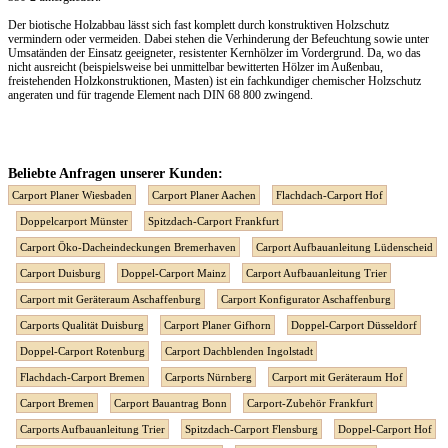
Der biotische Holzabbau lässt sich fast komplett durch konstruktiven Holzschutz
vermindern oder vermeiden. Dabei stehen die Verhinderung der Befeuchtung sowie unter
Umsatänden der Einsatz geeigneter, resistenter Kernhölzer im Vordergrund. Da, wo das
nicht ausreicht (beispielsweise bei unmittelbar bewitterten Hölzer im Außenbau,
freistehenden Holzkonstruktionen, Masten) ist ein fachkundiger chemischer Holzschutz
angeraten und für tragende Element nach DIN 68 800 zwingend.
Beliebte Anfragen unserer Kunden:
Carport Planer Wiesbaden
Carport Planer Aachen
Flachdach-Carport Hof
Doppelcarport Münster
Spitzdach-Carport Frankfurt
Carport Öko-Dacheindeckungen Bremerhaven
Carport Aufbauanleitung Lüdenscheid
Carport Duisburg
Doppel-Carport Mainz
Carport Aufbauanleitung Trier
Carport mit Geräteraum Aschaffenburg
Carport Konfigurator Aschaffenburg
Carports Qualität Duisburg
Carport Planer Gifhorn
Doppel-Carport Düsseldorf
Doppel-Carport Rotenburg
Carport Dachblenden Ingolstadt
Flachdach-Carport Bremen
Carports Nürnberg
Carport mit Geräteraum Hof
Carport Bremen
Carport Bauantrag Bonn
Carport-Zubehör Frankfurt
Carports Aufbauanleitung Trier
Spitzdach-Carport Flensburg
Doppel-Carport Hof