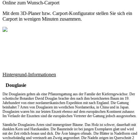
Online zum Wunsch-Carport
Mit dem
3D-Planer
bzw.
Carport-Konfigurator
stellen Sie sich ein
Carport in wenigen Minuten zusammen.
Hintergrund-Informationen
Douglasie
Die Douglasien gelten als eine Pflanzengattung aus der Familie der Kieferngewächse. Der
schottische Botaniker David Douglas brachte den nach ihm bezeichneten Baum im 19.
Jahrhundert von einer nordamerikanischen Expedition mit nach England. Die Gattung
beinhaltet 7 Arten von Douglasien im westlichen Nordamerika, in China und in Japan.
Douglasien waren bis zur letzten Eiszeit ebenso auf dem europäischen Kontinent zuhause.
Im Verlaufe der Eiszeiten sind die europäischen Vertreter der Gattung jedoch ausgestorben.
Sämtliche Douglasien-Arten sind immergrüner Bäume. Das Holz ist schwer, dauerhaft mit
dunklen Kern und Harzkanälen. Die Baumrinde ist bei jungen Exemplaren glatt und wird
mit der Zeit rötlich-braun und dick. Die Äste hängen oftmals. Die Blätter in Nadelform sind
wechselständig und vereinzelt am Zweig angeordnet. Die Nadeln zeigen im Querschnitt 2