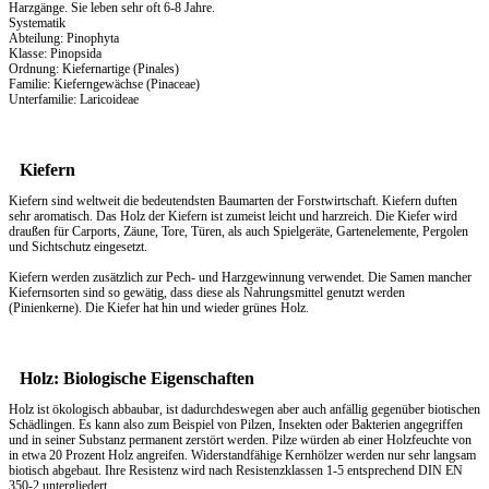
Harzgänge. Sie leben sehr oft 6-8 Jahre.
Systematik
Abteilung: Pinophyta
Klasse: Pinopsida
Ordnung: Kiefernartige (Pinales)
Familie: Kieferngewächse (Pinaceae)
Unterfamilie: Laricoideae
Kiefern
Kiefern sind weltweit die bedeutendsten Baumarten der Forstwirtschaft. Kiefern duften
sehr aromatisch. Das
Holz
der Kiefern ist zumeist leicht und harzreich. Die Kiefer wird
draußen für Carports, Zäune, Tore, Türen, als auch Spielgeräte, Gartenelemente, Pergolen
und Sichtschutz eingesetzt.
Kiefern werden zusätzlich zur Pech- und Harzgewinnung verwendet. Die Samen mancher
Kiefernsorten sind so gewätig, dass diese als Nahrungsmittel genutzt werden
(Pinienkerne). Die Kiefer hat hin und wieder grünes Holz.
Holz: Biologische Eigenschaften
Holz ist ökologisch abbaubar, ist dadurchdeswegen aber auch anfällig gegenüber biotischen
Schädlingen. Es kann also zum Beispiel von Pilzen, Insekten oder Bakterien angegriffen
und in seiner Substanz permanent zerstört werden. Pilze würden ab einer Holzfeuchte von
in etwa 20 Prozent Holz angreifen. Widerstandfähige Kernhölzer werden nur sehr langsam
biotisch abgebaut. Ihre Resistenz wird nach Resistenzklassen 1-5 entsprechend DIN EN
350-2 untergliedert.