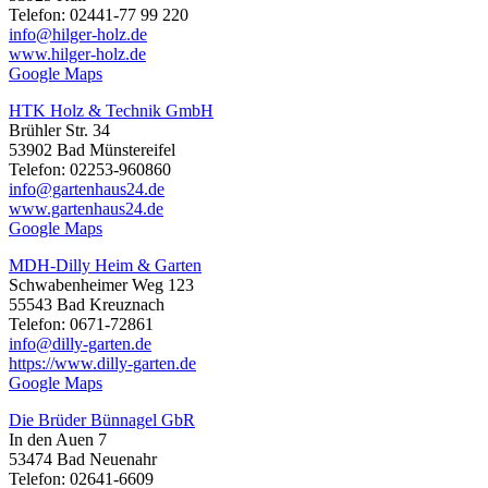
Telefon: 02441-77 99 220
info@hilger-holz.de
www.hilger-holz.de
Google Maps
HTK Holz & Technik GmbH
Brühler Str. 34
53902 Bad Münstereifel
Telefon: 02253-960860
info@gartenhaus24.de
www.gartenhaus24.de
Google Maps
MDH-Dilly Heim & Garten
Schwabenheimer Weg 123
55543 Bad Kreuznach
Telefon: 0671-72861
info@dilly-garten.de
https://www.dilly-garten.de
Google Maps
Die Brüder Bünnagel GbR
In den Auen 7
53474 Bad Neuenahr
Telefon: 02641-6609