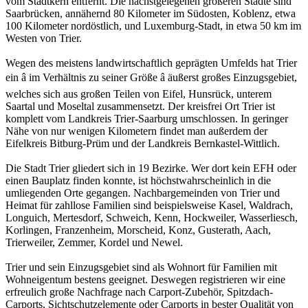
vom Stadtkern entfernt. Die nächstgelegenen größeren Städte sind
Saarbrücken, annähernd 80 Kilometer im Südosten, Koblenz, etwa
100 Kilometer nordöstlich, und Luxemburg-Stadt, in etwa 50 km im
Westen von Trier.
Wegen des meistens landwirtschaftlich geprägten Umfelds hat Trier
ein â im Verhältnis zu seiner Größe â äußerst großes Einzugsgebiet,
welches sich aus großen Teilen von Eifel, Hunsrück, unterem
Saartal und Moseltal zusammensetzt. Der kreisfrei Ort Trier ist
komplett vom Landkreis Trier-Saarburg umschlossen. In geringer
Nähe von nur wenigen Kilometern findet man außerdem der
Eifelkreis Bitburg-Prüm und der Landkreis Bernkastel-Wittlich.
Die Stadt Trier gliedert sich in 19 Bezirke. Wer dort kein EFH oder
einen Bauplatz finden konnte, ist höchstwahrscheinlich in die
umliegenden Orte gegangen. Nachbargemeinden von Trier und
Heimat für zahllose Familien sind beispielsweise Kasel, Waldrach,
Longuich, Mertesdorf, Schweich, Kenn, Hockweiler, Wasserliesch,
Korlingen, Franzenheim, Morscheid, Konz, Gusterath, Aach,
Trierweiler, Zemmer, Kordel und Newel.
Trier und sein Einzugsgebiet sind als Wohnort für Familien mit
Wohneigentum bestens geeignet. Deswegen registrieren wir eine
erfreulich große Nachfrage nach Carport-Zubehör, Spitzdach-
Carports, Sichtschutzelemente oder Carports in bester Qualität von