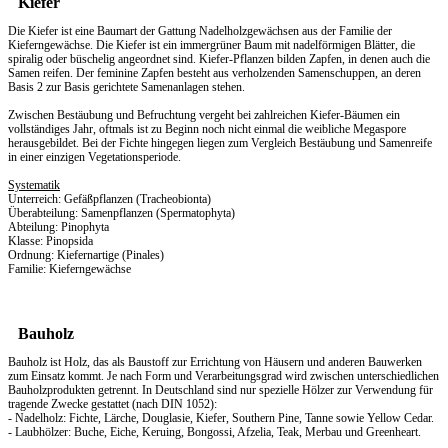
Kiefer
Die Kiefer ist eine Baumart der Gattung Nadelholzgewächsen aus der Familie der
Kieferngewächse. Die Kiefer ist ein immergrüner Baum mit nadelförmigen Blätter, die
spiralig oder büschelig angeordnet sind. Kiefer-Pflanzen bilden Zapfen, in denen auch die
Samen reifen. Der feminine Zapfen besteht aus verholzenden Samenschuppen, an deren
Basis 2 zur Basis gerichtete Samenanlagen stehen.
Zwischen Bestäubung und Befruchtung vergeht bei zahlreichen Kiefer-Bäumen ein
vollständiges Jahr, oftmals ist zu Beginn noch nicht einmal die weibliche Megaspore
herausgebildet. Bei der Fichte hingegen liegen zum Vergleich Bestäubung und Samenreife
in einer einzigen Vegetationsperiode.
Systematik
Unterreich: Gefäßpflanzen (Tracheobionta)
Überabteilung: Samenpflanzen (Spermatophyta)
Abteilung: Pinophyta
Klasse: Pinopsida
Ordnung: Kiefernartige (Pinales)
Familie: Kieferngewächse
Bauholz
Bauholz ist Holz, das als Baustoff zur Errichtung von Häusern und anderen Bauwerken
zum Einsatz kommt. Je nach Form und Verarbeitungsgrad wird zwischen unterschiedlichen
Bauholzprodukten getrennt. In Deutschland sind nur spezielle Hölzer zur Verwendung für
tragende Zwecke gestattet (nach DIN 1052):
- Nadelholz: Fichte, Lärche, Douglasie, Kiefer, Southern Pine, Tanne sowie Yellow Cedar.
- Laubhölzer: Buche, Eiche, Keruing, Bongossi, Afzelia, Teak, Merbau und Greenheart.