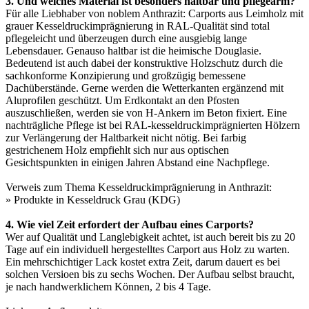
3. Und welches Material ist besonders haltbar und pflegearm?
Für alle Liebhaber von noblem Anthrazit: Carports aus Leimholz mit
grauer Kesseldruckimprägnierung in RAL-Qualität sind total
pflegeleicht und überzeugen durch eine ausgiebig lange
Lebensdauer. Genauso haltbar ist die heimische Douglasie.
Bedeutend ist auch dabei der konstruktive Holzschutz durch die
sachkonforme Konzipierung und großzügig bemessene
Dachüberstände. Gerne werden die Wetterkanten ergänzend mit
Aluprofilen geschützt. Um Erdkontakt an den Pfosten
auszuschließen, werden sie von H-Ankern im Beton fixiert. Eine
nachträgliche Pflege ist bei RAL-kesseldruckimprägnierten Hölzern
zur Verlängerung der Haltbarkeit nicht nötig. Bei farbig
gestrichenem Holz empfiehlt sich nur aus optischen
Gesichtspunkten in einigen Jahren Abstand eine Nachpflege.
Verweis zum Thema Kesseldruckimprägnierung in Anthrazit:
»
Produkte in Kesseldruck Grau (KDG)
4. Wie viel Zeit erfordert der Aufbau eines Carports?
Wer auf Qualität und Langlebigkeit achtet, ist auch bereit bis zu 20
Tage auf ein individuell hergestelltes Carport aus Holz zu warten.
Ein mehrschichtiger Lack kostet extra Zeit, darum dauert es bei
solchen Versioen bis zu sechs Wochen. Der Aufbau selbst braucht,
je nach handwerklichem Können, 2 bis 4 Tage.