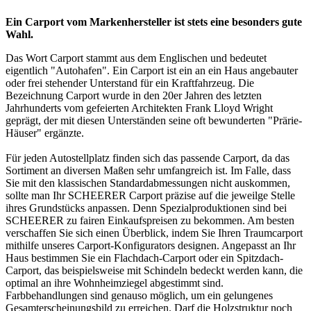
Ein Carport vom Markenhersteller ist stets eine besonders gute
Wahl.
Das Wort Carport stammt aus dem Englischen und bedeutet
eigentlich "Autohafen". Ein Carport ist ein an ein Haus angebauter
oder frei stehender Unterstand für ein Kraftfahrzeug. Die
Bezeichnung
Carport
wurde in den 20er Jahren des letzten
Jahrhunderts vom gefeierten Architekten Frank Lloyd Wright
geprägt, der mit diesen Unterständen seine oft bewunderten "Prärie-
Häuser" ergänzte.
Für jeden Autostellplatz finden sich das passende Carport, da das
Sortiment an diversen Maßen sehr umfangreich ist. Im Falle, dass
Sie mit den klassischen Standardabmessungen nicht auskommen,
sollte man Ihr SCHEERER Carport präzise auf die jeweilge Stelle
ihres Grundstücks anpassen. Denn Spezialproduktionen sind bei
SCHEERER zu fairen Einkaufspreisen zu bekommen. Am besten
verschaffen Sie sich einen Überblick, indem Sie Ihren Traumcarport
mithilfe unseres Carport-Konfigurators designen. Angepasst an Ihr
Haus bestimmen Sie ein Flachdach-Carport oder ein Spitzdach-
Carport, das beispielsweise mit Schindeln bedeckt werden kann, die
optimal an ihre Wohnheimziegel abgestimmt sind.
Farbbehandlungen sind genauso möglich, um ein gelungenes
Gesamterscheinungsbild zu erreichen. Darf die Holzstruktur noch