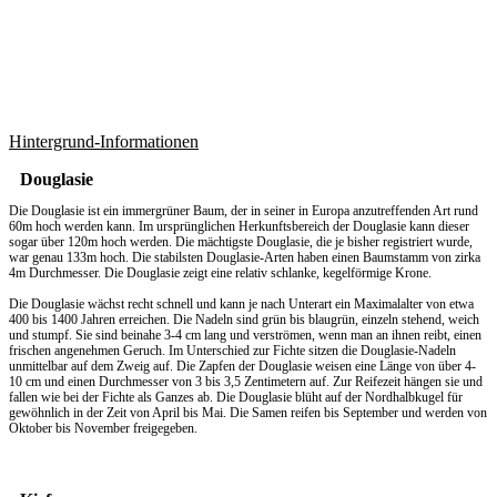
Hintergrund-Informationen
Douglasie
Die Douglasie ist ein immergrüner Baum, der in seiner in Europa anzutreffenden Art rund
60m hoch werden kann. Im ursprünglichen Herkunftsbereich der Douglasie kann dieser
sogar über 120m hoch werden. Die mächtigste Douglasie, die je bisher registriert wurde,
war genau 133m hoch. Die stabilsten Douglasie-Arten haben einen Baumstamm von zirka
4m Durchmesser. Die Douglasie zeigt eine relativ schlanke, kegelförmige Krone.
Die Douglasie wächst recht schnell und kann je nach Unterart ein Maximalalter von etwa
400 bis 1400 Jahren erreichen. Die Nadeln sind grün bis blaugrün, einzeln stehend, weich
und stumpf. Sie sind beinahe 3-4 cm lang und verströmen, wenn man an ihnen reibt, einen
frischen angenehmen Geruch. Im Unterschied zur Fichte sitzen die Douglasie-Nadeln
unmittelbar auf dem Zweig auf. Die Zapfen der Douglasie weisen eine Länge von über 4-
10 cm und einen Durchmesser von 3 bis 3,5 Zentimetern auf. Zur Reifezeit hängen sie und
fallen wie bei der Fichte als Ganzes ab. Die Douglasie blüht auf der Nordhalbkugel für
gewöhnlich in der Zeit von April bis Mai. Die Samen reifen bis September und werden von
Oktober bis November freigegeben.