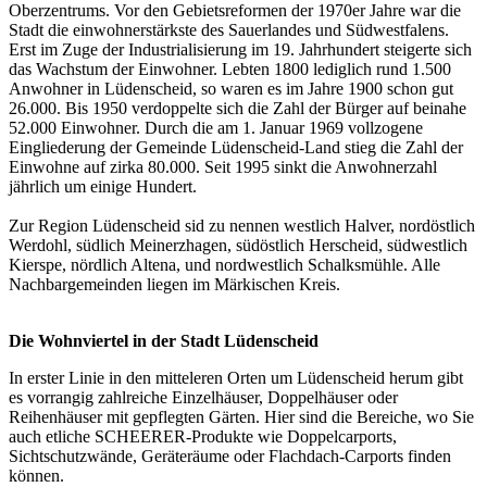
Oberzentrums. Vor den Gebietsreformen der 1970er Jahre war die
Stadt die einwohnerstärkste des Sauerlandes und Südwestfalens.
Erst im Zuge der Industrialisierung im 19. Jahrhundert steigerte sich
das Wachstum der Einwohner. Lebten 1800 lediglich rund 1.500
Anwohner in Lüdenscheid, so waren es im Jahre 1900 schon gut
26.000. Bis 1950 verdoppelte sich die Zahl der Bürger auf beinahe
52.000 Einwohner. Durch die am 1. Januar 1969 vollzogene
Eingliederung der Gemeinde Lüdenscheid-Land stieg die Zahl der
Einwohne auf zirka 80.000. Seit 1995 sinkt die Anwohnerzahl
jährlich um einige Hundert.
Zur Region Lüdenscheid sid zu nennen westlich Halver, nordöstlich
Werdohl, südlich Meinerzhagen, südöstlich Herscheid, südwestlich
Kierspe, nördlich Altena, und nordwestlich Schalksmühle. Alle
Nachbargemeinden liegen im Märkischen Kreis.
Die Wohnviertel in der Stadt Lüdenscheid
In erster Linie in den mitteleren Orten um Lüdenscheid herum gibt
es vorrangig zahlreiche Einzelhäuser, Doppelhäuser oder
Reihenhäuser mit gepflegten Gärten. Hier sind die Bereiche, wo Sie
auch etliche SCHEERER-Produkte wie
Doppelcarports
,
Sichtschutzwände, Geräteräume oder Flachdach-Carports finden
können.