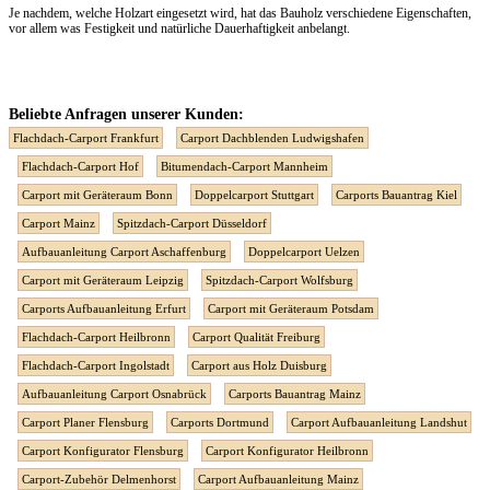
Je nachdem, welche Holzart eingesetzt wird, hat das Bauholz verschiedene Eigenschaften,
vor allem was Festigkeit und natürliche Dauerhaftigkeit anbelangt.
Beliebte Anfragen unserer Kunden:
Flachdach-Carport Frankfurt
Carport Dachblenden Ludwigshafen
Flachdach-Carport Hof
Bitumendach-Carport Mannheim
Carport mit Geräteraum Bonn
Doppelcarport Stuttgart
Carports Bauantrag Kiel
Carport Mainz
Spitzdach-Carport Düsseldorf
Aufbauanleitung Carport Aschaffenburg
Doppelcarport Uelzen
Carport mit Geräteraum Leipzig
Spitzdach-Carport Wolfsburg
Carports Aufbauanleitung Erfurt
Carport mit Geräteraum Potsdam
Flachdach-Carport Heilbronn
Carport Qualität Freiburg
Flachdach-Carport Ingolstadt
Carport aus Holz Duisburg
Aufbauanleitung Carport Osnabrück
Carports Bauantrag Mainz
Carport Planer Flensburg
Carports Dortmund
Carport Aufbauanleitung Landshut
Carport Konfigurator Flensburg
Carport Konfigurator Heilbronn
Carport-Zubehör Delmenhorst
Carport Aufbauanleitung Mainz