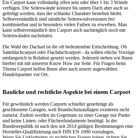
Ein Carport kann vollständig offen sein oder über 1 bis 3 Wände
verfügen. Die Seitenwände können bis unters Dach aber auch so
gefertigt werden, dass der schlanke Charakter bestehen bleibt.
Selbstverständlich sind sämtliche Seitenwndversionen frei
kombinierbar und in besonders vielen Farben zu erwerben. Man
kann selbstverständlich den Carport auch nachträglich noch mit
Seitenwänden nachrüsten.
Die Wahl der Dachart ist die oft bedeutendste Entscheidung. Ob
Satteldachcarport oder Flachdachcarport - da sollten etliche Vorzüge
umfangreich in Relation gesetzt werden. Jederzeit stehen wir Ihnen
hierbei mit mit unserem Know How zur Seite. Für Fragen beim
Thema Carport helfen Ihnen aber auch unsere augewählten
Handelspartner vor Ort
.
Bauliche und rechtliche Aspekte bei einem Carport
Für gewöhnlich werden Carports schneller genehmigt als
geschlossene Garagen, weil Brandschutzauflagen existieren nicht
zumeist. Zudem werden im Gegensatz zu einer Garage nur Punkt-
und keine Linien- oder Flächenfundamente benötigt. In der
Bundesrepublik ist nach den seit 2014 gültigen Bestimmungen eine
Hersteller-Qualifizierung nach DIN EN 1090 vorzulegen.
Wenn Sie Unklarheiten zu rechtlichen Fragen haben, richten Sie