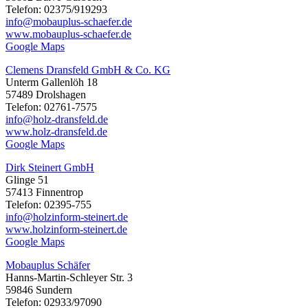
Telefon: 02375/919293
info@mobauplus-schaefer.de
www.mobauplus-schaefer.de
Google Maps
Clemens Dransfeld GmbH & Co. KG
Unterm Gallenlöh 18
57489 Drolshagen
Telefon: 02761-7575
info@holz-dransfeld.de
www.holz-dransfeld.de
Google Maps
Dirk Steinert GmbH
Glinge 51
57413 Finnentrop
Telefon: 02395-755
info@holzinform-steinert.de
www.holzinform-steinert.de
Google Maps
Mobauplus Schäfer
Hanns-Martin-Schleyer Str. 3
59846 Sundern
Telefon: 02933/97090