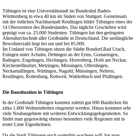
Tübingen ist eine Universitätsstadt im Bundeslnd Baden-
Württemberg in etwa 40 km im Süden von Stuttgart. Gemeinsam
mit der östlichen Nachbarstadt Reutlingen bildet Tübingen eines der
14 Oberzentren des Bundeslandes. Das tägliche Geschehen wird
geprägt von ca. 25.000 Studenten. Tübingen hat den geringsten
Altersdurchschnitt aller Großstädte in Deutschland. Die umfängliche
Bewohnerzahl liegt bei um und bei 85.000.
Im Umland von Tübingen sitzen die Städte Bondorf,Bad Urach,
Eningen unter Achalm, Dettingen an der Erms, Gomaringen,
Balingen, Engstingen, Hechingen, Herrenberg, Horb am Neckar,
Kirchentellinsfurt, Metzingen, Mössingen, Ofterdingen,
Neckartailfingen, Nürtingen, Nagold, Münsingen, Nehren,
Reutlingen, Rottenburg, Rottweil, Waldenbuch und Pfullingen.
Die Bausituation in Tübingen
In der Großstadt Tübingen konnten zuletzt gut 690 Baulücken für
zirka 1.800 Wohneinheiten eingesetzt werden. Hinzu kommen sehr
viele Neubaugebiete mit weiteren Entwicklungsgelegenheiten. So
findet man gegenwärtig ebenso besonders viele Regionen mit in
erster Linie Eigenheimen.
Da die Stadt Tübingen noch weiterhin wachsen will, hat man