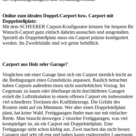
Online zum idealen Doppel-Carport bzw. Carport mit
Doppelstellplatz:
Mit dem SCHEERER
Carport-Konfigurator
können Sie bequem Ihr
Wunsch-Carport ganz einfach daheim aussuchen und ausgestalten.
Speziell als Doppelstellplatz muss ein Carport präzise konfiguriert
werden. Im Zweifelsfalle sind wir gerne behilflich.
Carport aus Holz oder Garage?
Verglichen mit einer Garage lässt sich ein Carport ziemlich leicht an
die Bedingungen eines Grundstücks anpassen. Baulich betrachtet
haben Carports außerdem einen nicht unerheblichen Vorzug. Im
Gegensatz zu kaum oder überhaupt nicht durchlüfteten Garagen
erzielt die Luftzirkulation in einem offenen Carport ein insbesondere
viel schnelleres Trocknen des Kraftfahrzeugs. Die Gefahr des
Rostens sinkt auf ein Minimum. Wer aber einen Doppelstellplatz
plant, hat keine Wahl. Fertiggaragen findet man nur mit einfacher
Breite. Man braucht deswegen 2 einzelne Fertiggaragen, was viel
kostspieliger ist, als ein Carport mit Doppelstellplatz. Eine
Fertiggarage sieht schon klobig aus. Zwei machen das nicht besser.
Garagen sind sehr oft eng und haben kaum ergänzenden Lagerraum.