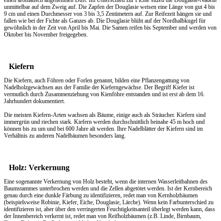
einen aromatisch angenehmen Duft. Im Unterschied zur Fichte sitzen die Douglasie-Nadeln
unmittelbar auf dem Zweig auf. Die Zapfen der Douglasie weisen eine Länge von gut 4 bis
9 cm und einen Durchmesser von 3 bis 3,5 Zentimetern auf. Zur Reifezeit hängen sie und
fallen wie bei der Fichte als Ganzes ab. Die Douglasie blüht auf der Nordhalbkugel für
gewöhnlich in der Zeit von April bis Mai. Die Samen reifen bis September und werden von
Oktober bis November freigegeben.
Kiefern
Die Kiefern, auch Föhren oder Forlen genannt, bilden eine Pflanzengattung von
Nadelholzgewächsen aus der Familie der Kieferngewächse. Der Begriff Kiefer ist
vermutlich durch Zusammenziehung von Kienföhre entstanden und ist erst ab dem 16.
Jahrhundert dokumentiert.
Die meisten Kiefern-Arten wachsen als Bäume, einige auch als Sträucher. Kiefern sind
immergrün und riechen stark. Kiefern werden durchschnittlich beinahe 45 m hoch und
können bis zu um und bei 600 Jahre alt werden. Ihre Nadelblätter der Kiefern sind im
Verhältnis zu anderen Nadelbäumen besonders lang.
Holz: Verkernung
Eine sogenannte Verkernung von Holz besteht, wenn die internen Wasserleitbahnen des
Baumstammes unterbrochen werden und die Zellen abgetötet werden. Ist der Kernbereich
genau durch eine dunkle Färbung zu identifizieren, redet man von Kernholzbäumen
(beispielsweise Robinie, Kiefer, Eiche, Douglasie, Lärche). Wenn kein Farbunterschied zu
identifizieren ist, aber über den verringerten Feuchtigkeitsanteil überlegt werden kann, dass
der Innenbereich verkernt ist, redet man von Reifholzbäumen (z.B. Linde, Birnbaum,