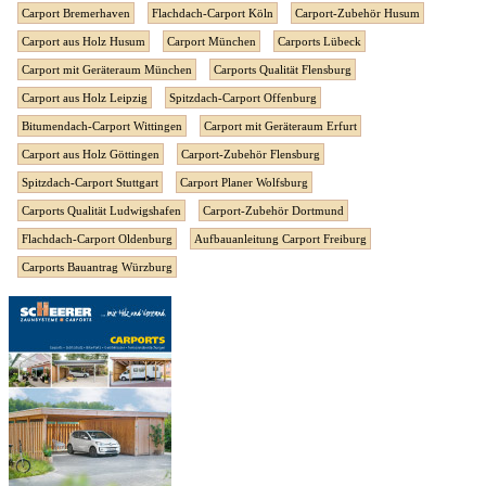
Carport Bremerhaven
Flachdach-Carport Köln
Carport-Zubehör Husum
Carport aus Holz Husum
Carport München
Carports Lübeck
Carport mit Geräteraum München
Carports Qualität Flensburg
Carport aus Holz Leipzig
Spitzdach-Carport Offenburg
Bitumendach-Carport Wittingen
Carport mit Geräteraum Erfurt
Carport aus Holz Göttingen
Carport-Zubehör Flensburg
Spitzdach-Carport Stuttgart
Carport Planer Wolfsburg
Carports Qualität Ludwigshafen
Carport-Zubehör Dortmund
Flachdach-Carport Oldenburg
Aufbauanleitung Carport Freiburg
Carports Bauantrag Würzburg