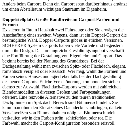
Anders beim Carport. Denn ein Carport spart darüber hinaus ergänzt
um einen Abstellraum wichtigen Stauraum im Eigenheim.
Doppelstellplatz: Große Bandbreite an Carport-Farben und
Formen
Existieren in Ihrem Haushalt zwei Fahrzeuge oder Sie erwägen die
Anschaffung eines zweiten Wagens, dann ist ein Doppel-Carport die
bestmögliche Wahl. Doppel-Carports gibt es in etlichen Versionen.
SCHEERER System-Carports haben viele Vorteile und begeistern
durch ihr Design. Das umfangreiche Gestaltungsangebot verschafft
eine Fortführung der Gestaltung von Eigenheim und Carport. Das
beginnt bereits bei der Planung des Grundrisses. Bei der
Dachgestaltung wählt man zwischen Spitz- oder Flachdach, elegant,
romantisch-verspielt oder klassisch. Wer mag, wählt die Formen und
Farben seines Hauses und agiert ebenfalls bei der Dachgestaltung
des neuen Carports. Etliche Verschönerungskomponenten stehen
ebenso zur Auswahl. Flachdach-Carports werden mit zahlreichen
Blendenmodellen in diversen Größen und Farbgestaltungen
offeriert. Eine reizvolle Alternative zu den teuren traditionellen
Dachpfannen im Spitzdach-Bereich sind Bitumenschindeln: Sie
kann man ohne den Einsatz eines Dachdeckers anbringen, da kein
Verschweißen von Bitumenbahnen nötig ist. Bitumenschindeln
verkaufen wir in den Farben grün, schieferblau oder rot. Die
Farbwahl macht die Carport-Konfiguration besonders reizvoll.