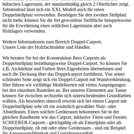
hübschen Lagerraum, der standardmäßig gleich 2 Oberlichter zeigt.
Sebstredend lässt sich ein XXL Modell auch für einen
Doppelstellplatz verwenden. Benötigen Sie den zweiten Stellplatz
nicht mehr, können Sie die frei gewordene Stellfläche beispielsweise
für die Erweiterung eines seitlichen Lagerraums aber auch
Holzlagers verwenden.
Weitere Informationen zum Bereich
Doppel-Carport
.
Unsere Liste der
Holzfachmärkte und Händler
.
Wir beraten Sie bei der Konstruktion Ihres Carports als
Doppelstellplatz beziehungsweise Doppel-Carport. So können Sie
z.B. Architektur und Farben Ihres Eigenheims übernehmen und
auch die Deckung über das
Doppelcarport
fortführen. Von seiner
schönsten Seite zeigt sich ein Doppel-Carport mit Wandverkleidung.
Hier führen wir vielfältige Modellserien mit vielen Ausprägungen
bei den einzelnen Bauteilen an. Bei unseren Elementen aus Tanne
können Sie zwischen sechszehn sich unterscheidenden Grundfarben
wählen. Als besonders sinnvoll erweist sich bei einem
Carport
mit
Doppelstellplatz sehr oft ein zusätzlich gewählter Nutz- oder
Abstellraum. Einen solchen Geräteraum bekommen Sie in der
gleichen Bandbreite wie das Carport, inklusive Türen und Fenster.
SCHEERER-Carports - gleichgültig ob als Einzelplatz oder als
Doppelstellplatz, ob mit oder ohne Geräteraum - sind ein Beispiel
für Anpassungsfähigkeit und Gestaltungsvielfalt.