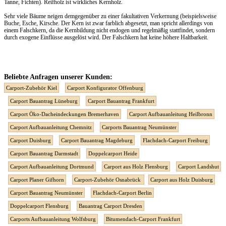
Tanne, Fichten). Reifholz ist wirkliches Kernholz.
Sehr viele Bäume neigen demgegenüber zu einer fakultativen Verkernung (beispielsweise
Buche, Esche, Kirsche. Der Kern ist zwar farblich abgesetzt, man spricht allerdings von
einem Falschkern, da die Kernbildung nicht endogen und regelmäßig stattfindet, sondern
durch exogene Einflüsse ausgelöst wird. Der Falschkern hat keine höhere Haltbarkeit.
Beliebte Anfragen unserer Kunden:
Carport-Zubehör Kiel
Carport Konfigurator Offenburg
Carport Bauantrag Lüneburg
Carport Bauantrag Frankfurt
Carport Öko-Dacheindeckungen Bremerhaven
Carport Aufbauanleitung Heilbronn
Carport Aufbauanleitung Chemnitz
Carports Bauantrag Neumünster
Carport Duisburg
Carport Bauantrag Magdeburg
Flachdach-Carport Freiburg
Carport Bauantrag Darmstadt
Doppelcarport Heide
Carport Aufbauanleitung Dortmund
Carport aus Holz Flensburg
Carport Landshut
Carport Planer Gifhorn
Carport-Zubehör Osnabrück
Carport aus Holz Duisburg
Carport Bauantrag Neumünster
Flachdach-Carport Berlin
Doppelcarport Flensburg
Bauantrag Carport Dresden
Carports Aufbauanleitung Wolfsburg
Bitumendach-Carport Frankfurt