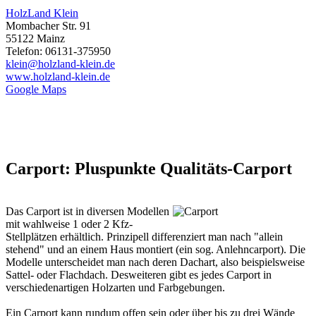
HolzLand Klein
Mombacher Str. 91
55122 Mainz
Telefon: 06131-375950
klein@holzland-klein.de
www.holzland-klein.de
Google Maps
Carport: Pluspunkte Qualitäts-Carport
Das
Carport
ist in diversen Modellen
mit wahlweise 1 oder 2 Kfz-
Stellplätzen erhältlich. Prinzipell differenziert man nach "allein
stehend" und an einem Haus montiert (ein sog. Anlehncarport). Die
Modelle unterscheidet man nach deren Dachart, also beispielsweise
Sattel- oder Flachdach. Desweiteren gibt es jedes Carport in
verschiedenartigen Holzarten und Farbgebungen.
Ein Carport kann rundum offen sein oder über bis zu drei Wände