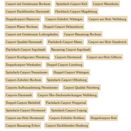
Carport mit Geräteraum Bochum
Spitzdach-Carport Kiel
Carport Mannheim
Carport Dachblenden Darmstadt
Flachdach-Carport Magdeburg
Doppelcarport Hannover
Carport-Zubehör Wittingen
Carport aus Holz Wolfsburg
Carport Planer Bochum
Doppel-Carport Delmenhorst
Carport mit Geräteraum Ludwigshafen
Carport Bauantrag Bochum
Carport Qualität Darmstadt
Flachdach-Carport Mainz
Carport aus Holz Osnabrück
Flachdach-Carport Ingolstadt
Bauantrag Carport Ingolstadt
Carport Konfigurator Flensburg
Carports Dortmund
Carport aus Holz Gifhorn
Doppelcarport Wiesbaden
Doppel-Carport Lüneburg
Spitzdach-Carport Neumünster
Doppel-Carport Wittingen
Carport-Zubehör Bochum
Spitzdach-Carport Offenburg
Carports Aufbauanleitung Neumünster
Carport Qualität Nürnberg
Carports Darmstadt
Carport Öko-Dacheindeckungen Wolfsburg
Doppel-Carport Bielefeld
Flachdach-Carport Wuppertal
Spitzdach-Carport Dortmund
Spitzdach-Carport Leipzig
Carport aus Holz Dortmund
Carport-Zubehör Koblenz
Doppelcarport Kiel
Carport Bauantrag Erfurt
Carport Dachblenden Duisburg