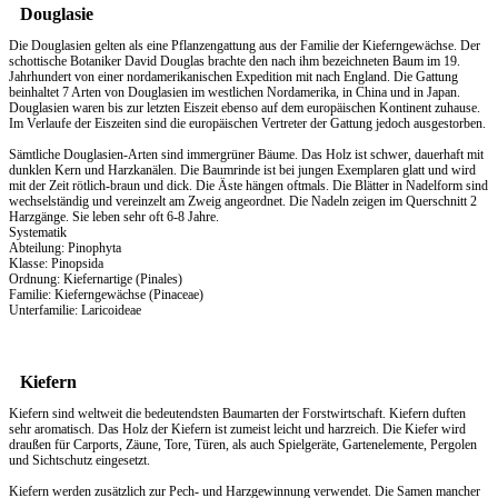
Douglasie
Die Douglasien gelten als eine Pflanzengattung aus der Familie der Kieferngewächse. Der
schottische Botaniker David Douglas brachte den nach ihm bezeichneten Baum im 19.
Jahrhundert von einer nordamerikanischen Expedition mit nach England. Die Gattung
beinhaltet 7 Arten von Douglasien im westlichen Nordamerika, in China und in Japan.
Douglasien waren bis zur letzten Eiszeit ebenso auf dem europäischen Kontinent zuhause.
Im Verlaufe der Eiszeiten sind die europäischen Vertreter der Gattung jedoch ausgestorben.
Sämtliche Douglasien-Arten sind immergrüner Bäume. Das Holz ist schwer, dauerhaft mit
dunklen Kern und Harzkanälen. Die Baumrinde ist bei jungen Exemplaren glatt und wird
mit der Zeit rötlich-braun und dick. Die Äste hängen oftmals. Die Blätter in Nadelform sind
wechselständig und vereinzelt am Zweig angeordnet. Die Nadeln zeigen im Querschnitt 2
Harzgänge. Sie leben sehr oft 6-8 Jahre.
Systematik
Abteilung: Pinophyta
Klasse: Pinopsida
Ordnung: Kiefernartige (Pinales)
Familie: Kieferngewächse (Pinaceae)
Unterfamilie: Laricoideae
Kiefern
Kiefern sind weltweit die bedeutendsten Baumarten der Forstwirtschaft. Kiefern duften
sehr aromatisch. Das
Holz
der Kiefern ist zumeist leicht und harzreich. Die Kiefer wird
draußen für Carports, Zäune, Tore, Türen, als auch Spielgeräte, Gartenelemente, Pergolen
und Sichtschutz eingesetzt.
Kiefern werden zusätzlich zur Pech- und Harzgewinnung verwendet. Die Samen mancher