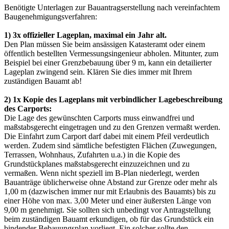
Benötigte Unterlagen zur Bauantragserstellung nach vereinfachtem
Baugenehmigungsverfahren:
1) 3x offizieller Lageplan, maximal ein Jahr alt.
Den Plan müssen Sie beim ansässigen Katasteramt oder einem
öffentlich bestellten Vermessungsingenieur abholen. Mitunter, zum
Beispiel bei einer Grenzbebauung über 9 m, kann ein detailierter
Lageplan zwingend sein. Klären Sie dies immer mit Ihrem
zuständigen Bauamt ab!
2) 1x Kopie des Lageplans mit verbindlicher Lagebeschreibung
des Carports:
Die Lage des gewünschten Carports muss einwandfrei und
maßstabsgerecht eingetragen und zu den Grenzen vermaßt werden.
Die Einfahrt zum
Carport
darf dabei mit einem Pfeil verdeutlich
werden. Zudem sind sämtliche befestigten Flächen (Zuwegungen,
Terrassen, Wohnhaus, Zufahrten u.a.) in die Kopie des
Grundstückplanes maßstabsgerecht einzuzeichnen und zu
vermaßen. Wenn nicht speziell im B-Plan niederlegt, werden
Bauanträge üblicherweise ohne Abstand zur Grenze oder mehr als
1,00 m (dazwischen immer nur mit Erlaubnis des Bauamts) bis zu
einer Höhe von max. 3,00 Meter und einer äußersten Länge von
9,00 m genehmigt. Sie sollten sich unbedingt vor Antragstellung
beim zuständigen Bauamt erkundigen, ob für das Grundstück ein
bindender Bebauungsplan vorliegt. Ein solcher sollte den