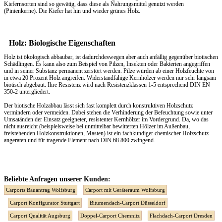
Kiefernsorten sind so gewätig, dass diese als Nahrungsmittel genutzt werden
(Pinienkerne). Die Kiefer hat hin und wieder grünes Holz.
Holz: Biologische Eigenschaften
Holz ist ökologisch abbaubar, ist dadurchdeswegen aber auch anfällig gegenüber biotischen
Schädlingen. Es kann also zum Beispiel von Pilzen, Insekten oder Bakterien angegriffen
und in seiner Substanz permanent zerstört werden. Pilze würden ab einer Holzfeuchte von
in etwa 20 Prozent Holz angreifen. Widerstandfähige Kernhölzer werden nur sehr langsam
biotisch abgebaut. Ihre Resistenz wird nach Resistenzklassen 1-5 entsprechend DIN EN
350-2 untergliedert.
Der biotische Holzabbau lässt sich fast komplett durch konstruktiven Holzschutz
vermindern oder vermeiden. Dabei stehen die Verhinderung der Befeuchtung sowie unter
Umsatänden der Einsatz geeigneter, resistenter Kernhölzer im Vordergrund. Da, wo das
nicht ausreicht (beispielsweise bei unmittelbar bewitterten Hölzer im Außenbau,
freistehenden Holzkonstruktionen, Masten) ist ein fachkundiger chemischer Holzschutz
angeraten und für tragende Element nach DIN 68 800 zwingend.
Beliebte Anfragen unserer Kunden:
Carports Bauantrag Wolfsburg
Carport mit Geräteraum Wolfsburg
Carport Konfigurator Stuttgart
Bitumendach-Carport Düsseldorf
Carport Qualität Augsburg
Doppel-Carport Chemnitz
Flachdach-Carport Dresden