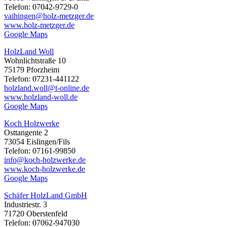
Telefon: 07042-9729-0
vaihingen@holz-metzger.de
www.holz-metzger.de
Google Maps
HolzLand Woll
Wohnlichtstraße 10
75179 Pforzheim
Telefon: 07231-441122
holzland.woll@t-online.de
www.holzland-woll.de
Google Maps
Koch Holzwerke
Osttangente 2
73054 Eislingen/Fils
Telefon: 07161-99850
info@koch-holzwerke.de
www.koch-holzwerke.de
Google Maps
Schäfer HolzLand GmbH
Industriestr. 3
71720 Oberstenfeld
Telefon: 07062-947030