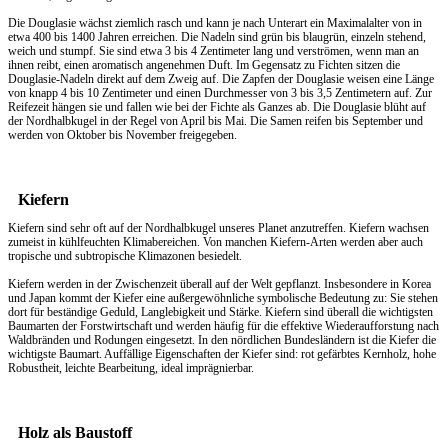
Die Douglasie wächst ziemlich rasch und kann je nach Unterart ein Maximalalter von in
etwa 400 bis 1400 Jahren erreichen. Die Nadeln sind grün bis blaugrün, einzeln stehend,
weich und stumpf. Sie sind etwa 3 bis 4 Zentimeter lang und verströmen, wenn man an
ihnen reibt, einen aromatisch angenehmen Duft. Im Gegensatz zu Fichten sitzen die
Douglasie-Nadeln direkt auf dem Zweig auf. Die Zapfen der Douglasie weisen eine Länge
von knapp 4 bis 10 Zentimeter und einen Durchmesser von 3 bis 3,5 Zentimetern auf. Zur
Reifezeit hängen sie und fallen wie bei der Fichte als Ganzes ab. Die Douglasie blüht auf
der Nordhalbkugel in der Regel von April bis Mai. Die Samen reifen bis September und
werden von Oktober bis November freigegeben.
Kiefern
Kiefern sind sehr oft auf der Nordhalbkugel unseres Planet anzutreffen. Kiefern wachsen
zumeist in kühlfeuchten Klimabereichen. Von manchen Kiefern-Arten werden aber auch
tropische und subtropische Klimazonen besiedelt.
Kiefern werden in der Zwischenzeit überall auf der Welt gepflanzt. Insbesondere in Korea
und Japan kommt der Kiefer eine außergewöhnliche symbolische Bedeutung zu: Sie stehen
dort für beständige Geduld, Langlebigkeit und Stärke. Kiefern sind überall die wichtigsten
Baumarten der Forstwirtschaft und werden häufig für die effektive Wiederaufforstung nach
Waldbränden und Rodungen eingesetzt. In den nördlichen Bundesländern ist die Kiefer die
wichtigste Baumart. Auffällige Eigenschaften der Kiefer sind: rot gefärbtes Kernholz, hohe
Robustheit, leichte Bearbeitung, ideal imprägnierbar.
Holz als Baustoff