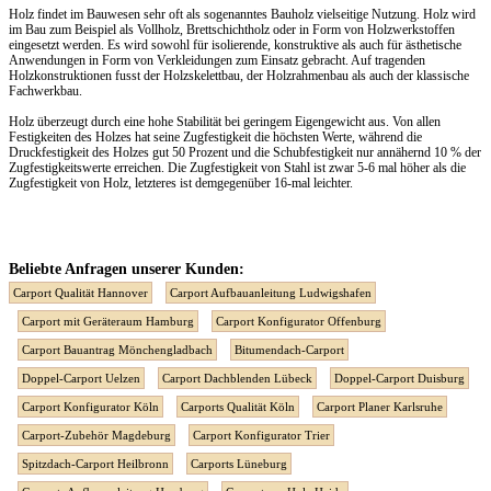
Holz findet im Bauwesen sehr oft als sogenanntes Bauholz vielseitige Nutzung. Holz wird
im Bau zum Beispiel als Vollholz, Brettschichtholz oder in Form von Holzwerkstoffen
eingesetzt werden. Es wird sowohl für isolierende, konstruktive als auch für ästhetische
Anwendungen in Form von Verkleidungen zum Einsatz gebracht. Auf tragenden
Holzkonstruktionen fusst der Holzskelettbau, der Holzrahmenbau als auch der klassische
Fachwerkbau.
Holz überzeugt durch eine hohe Stabilität bei geringem Eigengewicht aus. Von allen
Festigkeiten des Holzes hat seine Zugfestigkeit die höchsten Werte, während die
Druckfestigkeit des Holzes gut 50 Prozent und die Schubfestigkeit nur annähernd 10 % der
Zugfestigkeitswerte erreichen. Die Zugfestigkeit von Stahl ist zwar 5-6 mal höher als die
Zugfestigkeit von Holz, letzteres ist demgegenüber 16-mal leichter.
Beliebte Anfragen unserer Kunden:
Carport Qualität Hannover
Carport Aufbauanleitung Ludwigshafen
Carport mit Geräteraum Hamburg
Carport Konfigurator Offenburg
Carport Bauantrag Mönchengladbach
Bitumendach-Carport
Doppel-Carport Uelzen
Carport Dachblenden Lübeck
Doppel-Carport Duisburg
Carport Konfigurator Köln
Carports Qualität Köln
Carport Planer Karlsruhe
Carport-Zubehör Magdeburg
Carport Konfigurator Trier
Spitzdach-Carport Heilbronn
Carports Lüneburg