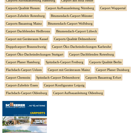
Carports Aufbauanleitung Hamburg
Carport aus Holz Heide
Carports Qualität Husum
Carport Aufbauanleitung Nürnberg
Carport Wuppertal
Carport-Zubehör Rotenburg
Bitumendach-Carport Münster
Carports Bauantrag Mainz
Bitumendach-Carport Wolfsburg
Carport Dachblenden Heilbronn
Bitumendach-Carport Lübeck
Carport mit Geräteraum Kassel
Carports Qualität Delmenhorst
Doppelcarport Braunschweig
Carport Öko-Dacheindeckungen Karlsruhe
Carport Öko-Dacheindeckungen Stuttgart
Carport Dachblenden Rotenburg
Carport Planer Hamburg
Spitzdach-Carport Freiburg
Carports Qualität Berlin
Flachdach-Carport Uelzen
Carport mit Geräteraum Mainz
Carport Planer Duisburg
Carport Chemnitz
Spitzdach-Carport Delmenhorst
Carports Bauantrag Erfurt
Carport-Zubehör Essen
Carport Konfigurator Leipzig
Flachdach-Carport Oldenburg
Carport Aufbauanleitung Oldenburg