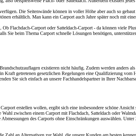
 also beispielsweise Flach- oder Satteldach. Außerdem existiert jedes
erfügen. Die Seitenwände können in voller Höhe aber auch so gebaut we
btönen erhältlich. Man kann ein Carport auch Jahre später noch mit ei
. Ob Flachdach-Carport oder Satteldach-Carport - da können viele Plusp
 Falls Sie beim Thema Carport schnelle Lösungen benötigen, unterstütze
Brandschutzauflagen existieren nicht häufig. Zudem werden anders als
 in Kraft getretenen gesetzlichen Regelungen eine Qualifizierung vom 
den Sie sich einfach an unsere Fachhandelspartner in Ihrer Nachbarsc
es Carport erstellen wollen, ergibt sich eine insbesondere schöne Ansic
e Wahl zwischen einem Carport mit Flachdach, Satteldach oder Walmda
 die Abmessungen des Carports ohne Einschränkungen auswählen. Unter
roße Zahl an Alternativen zur Wahl, die unsere Kunden am besten kenne