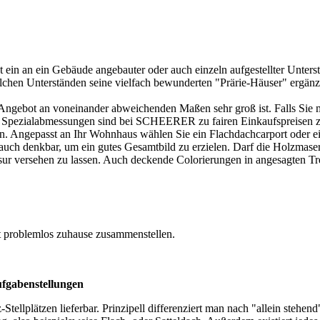
st ein an ein Gebäude angebauter oder auch einzeln aufgestellter Unte
chen Unterständen seine vielfach bewunderten "Prärie-Häuser" ergänz
das Angebot an voneinander abweichenden Maßen sehr groß ist. Falls S
Weil Spezialabmessungen sind bei SCHEERER zu fairen Einkaufspreisen
nen. Angepasst an Ihr Wohnhaus wählen Sie ein Flachdachcarport oder e
uch denkbar, um ein gutes Gesamtbild zu erzielen. Darf die Holzmaseru
zlasur versehen zu lassen. Auch deckende Colorierungen in angesagten
 problemlos zuhause zusammenstellen.
fgabenstellungen
z-Stellplätzen lieferbar. Prinzipell differenziert man nach "allein ste