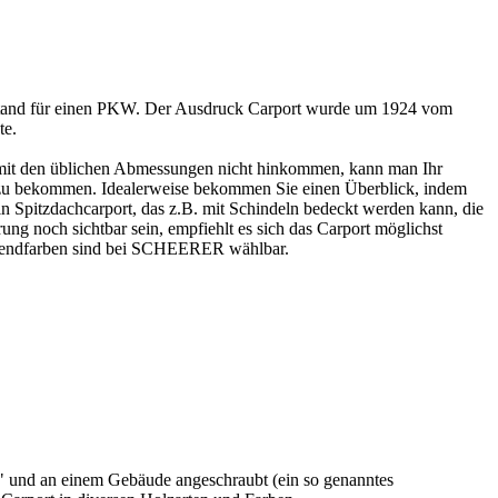
rstand für einen PKW. Der Ausdruck
Carport
wurde um 1924 vom
te.
ie mit den üblichen Abmessungen nicht hinkommen, kann man Ihr
 zu bekommen. Idealerweise bekommen Sie einen Überblick, indem
in Spitzdachcarport, das z.B. mit Schindeln bedeckt werden kann, die
ng noch sichtbar sein, empfiehlt es sich das Carport möglichst
 Trendfarben sind bei SCHEERER wählbar.
hend" und an einem Gebäude angeschraubt (ein so genanntes