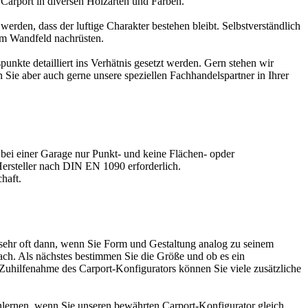
 Carport in diversen Holzarten und Farben.
rden, dass der luftige Charakter bestehen bleibt. Selbstverständlich
nem Wandfeld nachrüsten.
unkte detailliert ins Verhätnis gesetzt werden. Gern stehen wir
n Sie aber auch gerne unsere speziellen
Fachhandelspartner in Ihrer
 bei einer Garage nur Punkt- und keine Flächen- opder
Hersteller nach DIN EN 1090 erforderlich.
haft.
ht sehr oft dann, wenn Sie Form und Gestaltung analog zu seinem
ch. Als nächstes bestimmen Sie die Größe und ob es ein
 Zuhilfenahme des
Carport-Konfigurators
können Sie viele zusätzliche
nlernen, wenn Sie unseren bewährten Carport-Konfigurator gleich