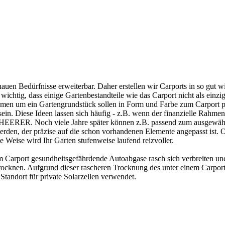
uen Bedürfnisse erweiterbar. Daher erstellen wir Carports in so gut
 wichtig, dass einige Gartenbestandteile wie das Carport nicht als ein
en um ein Gartengrundstück sollen in Form und Farbe zum Carport p
ein. Diese Ideen lassen sich häufig - z.B. wenn der finanzielle Rahme
 SCHEERER. Noch viele Jahre später können z.B. passend zum ausgewä
den, der präzise auf die schon vorhandenen Elemente angepasst ist. O
e Weise wird Ihr Garten stufenweise laufend reizvoller.
m Carport gesundheitsgefährdende Autoabgase rasch sich verbreiten un
rocknen. Aufgrund dieser rascheren Trocknung des unter einem Carport 
Standort für private Solarzellen verwendet.