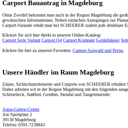
Carport Bauantrag in Magdeburg
Ohne Zweifel bekommt man auch in der Region Magdeburg die große C
gewünschten Informationen. Neben einfachen Anregungen zur Planung
Carport-Variante erhält man bei SCHEERER zudem jede denkbare Erw
Klicken Sie sich hier direkt in unseren Online-Katalog:
Carport Serie Variant
Carport Q4
Carport Kompakt
Gerätehäuser
Sei
Klicken Sie hier zu unseren Favoriten:
Carport Auswahl und Preise
Unsere Händler im Raum Magdeburg
Zäune,
Sichtschutzelemente
und Carports von SCHEERER erhalten Sie 
Daher arbeiten wir in der Region Magdeburg mit den folgenden ausg
Schönebeck, Staßfurt, Genthin, Stendal und Tangermuende:
Aqua-Garten-Center
Am Sportplatz 2
39130 Magdeburg
Telefon: 0391-7238843