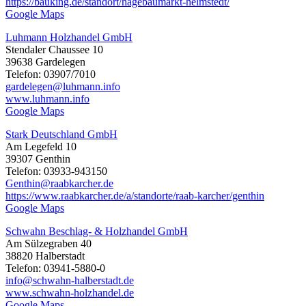
https://bauking.de/standort/hagebaumarkt-helmstedt/
Google Maps
Luhmann Holzhandel GmbH
Stendaler Chaussee 10
39638 Gardelegen
Telefon: 03907/7010
gardelegen@luhmann.info
www.luhmann.info
Google Maps
Stark Deutschland GmbH
Am Legefeld 10
39307 Genthin
Telefon: 03933-943150
Genthin@raabkarcher.de
https://www.raabkarcher.de/a/standorte/raab-karcher/genthin
Google Maps
Schwahn Beschlag- & Holzhandel GmbH
Am Sülzegraben 40
38820 Halberstadt
Telefon: 03941-5880-0
info@schwahn-halberstadt.de
www.schwahn-holzhandel.de
Google Maps