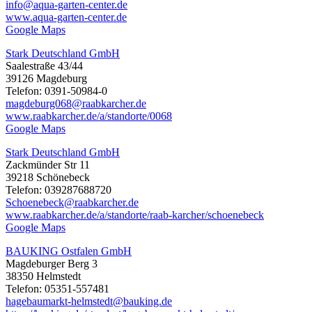
info@aqua-garten-center.de
www.aqua-garten-center.de
Google Maps
Stark Deutschland GmbH
Saalestraße 43/44
39126 Magdeburg
Telefon: 0391-50984-0
magdeburg068@raabkarcher.de
www.raabkarcher.de/a/standorte/0068
Google Maps
Stark Deutschland GmbH
Zackmünder Str 11
39218 Schönebeck
Telefon: 039287688720
Schoenebeck@raabkarcher.de
www.raabkarcher.de/a/standorte/raab-karcher/schoenebeck
Google Maps
BAUKING Ostfalen GmbH
Magdeburger Berg 3
38350 Helmstedt
Telefon: 05351-557481
hagebaumarkt-helmstedt@bauking.de