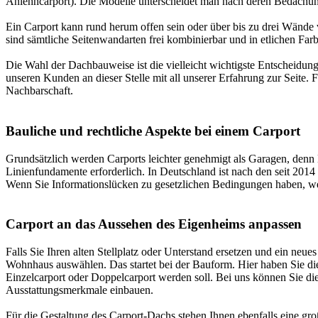
Anlehncarport). Die Modelle unterscheidet man nach deren Bedachung,
Ein Carport kann rund herum offen sein oder über bis zu drei Wände v
sind sämtliche Seitenwandarten frei kombinierbar und in etlichen Far
Die Wahl der Dachbauweise ist die vielleicht wichtigste Entscheidung
unseren Kunden an dieser Stelle mit all unserer Erfahrung zur Seite.
Nachbarschaft
.
Bauliche und rechtliche Aspekte bei einem Carport
Grundsätzlich werden Carports leichter genehmigt als Garagen, denn 
Linienfundamente erforderlich. In Deutschland ist nach den seit 2014
Wenn Sie Informationslücken zu gesetzlichen Bedingungen haben, wen
Carport an das Aussehen des Eigenheims anpassen
Falls Sie Ihren alten Stellplatz oder Unterstand ersetzen und ein neu
Wohnhaus auswählen. Das startet bei der Bauform. Hier haben Sie di
Einzelcarport oder Doppelcarport werden soll. Bei uns können Sie
Ausstattungsmerkmale einbauen.
Für die Gestaltung des Carport-Dachs stehen Ihnen ebenfalls eine g