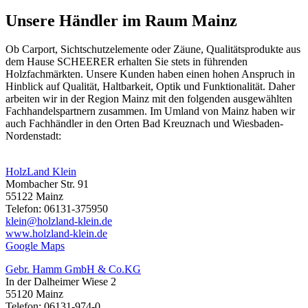
Unsere Händler im Raum Mainz
Ob
Carport
, Sichtschutzelemente oder
Zäune
, Qualitätsprodukte aus
dem Hause SCHEERER erhalten Sie stets in führenden
Holzfachmärkten. Unsere Kunden haben einen hohen Anspruch in
Hinblick auf Qualität, Haltbarkeit, Optik und Funktionalität. Daher
arbeiten wir in der Region Mainz mit den folgenden ausgewählten
Fachhandelspartnern zusammen. Im Umland von Mainz haben wir
auch Fachhändler in den Orten Bad Kreuznach und Wiesbaden-
Nordenstadt:
HolzLand Klein
Mombacher Str. 91
55122 Mainz
Telefon: 06131-375950
klein@holzland-klein.de
www.holzland-klein.de
Google Maps
Gebr. Hamm GmbH & Co.KG
In der Dalheimer Wiese 2
55120 Mainz
Telefon: 06131-974-0