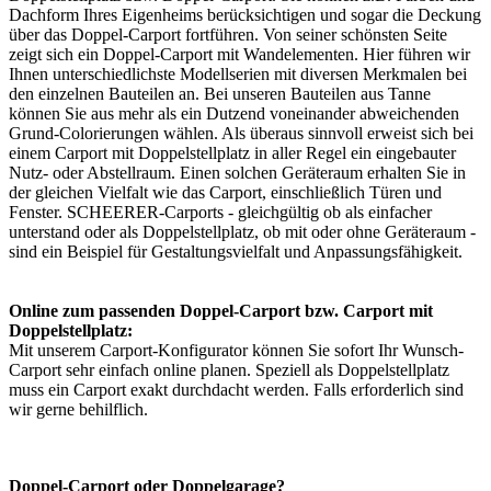
Dachform Ihres Eigenheims berücksichtigen und sogar die Deckung
über das Doppel-Carport fortführen. Von seiner schönsten Seite
zeigt sich ein Doppel-Carport mit Wandelementen. Hier führen wir
Ihnen unterschiedlichste Modellserien mit diversen Merkmalen bei
den einzelnen Bauteilen an. Bei unseren Bauteilen aus Tanne
können Sie aus mehr als ein Dutzend voneinander abweichenden
Grund-Colorierungen wählen. Als überaus sinnvoll erweist sich bei
einem
Carport
mit Doppelstellplatz in aller Regel ein eingebauter
Nutz- oder Abstellraum. Einen solchen Geräteraum erhalten Sie in
der gleichen Vielfalt wie das Carport, einschließlich Türen und
Fenster. SCHEERER-Carports - gleichgültig ob als einfacher
unterstand oder als Doppelstellplatz, ob mit oder ohne Geräteraum -
sind ein Beispiel für Gestaltungsvielfalt und Anpassungsfähigkeit.
Online zum passenden Doppel-Carport bzw. Carport mit
Doppelstellplatz:
Mit unserem
Carport-Konfigurator
können Sie sofort Ihr Wunsch-
Carport sehr einfach online planen. Speziell als Doppelstellplatz
muss ein Carport exakt durchdacht werden. Falls erforderlich sind
wir gerne behilflich.
Doppel-Carport oder Doppelgarage?