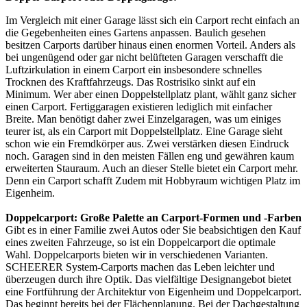
Im Vergleich mit einer Garage lässt sich ein Carport recht einfach an
die Gegebenheiten eines Gartens anpassen. Baulich gesehen
besitzen Carports darüber hinaus einen enormen Vorteil. Anders als
bei ungenügend oder gar nicht belüfteten Garagen verschafft die
Luftzirkulation in einem Carport ein insbesondere schnelles
Trocknen des Kraftfahrzeugs. Das Rostrisiko sinkt auf ein
Minimum. Wer aber einen Doppelstellplatz plant, wählt ganz sicher
einen
Carport
. Fertiggaragen existieren lediglich mit einfacher
Breite. Man benötigt daher zwei Einzelgaragen, was um einiges
teurer ist, als ein Carport mit Doppelstellplatz. Eine Garage sieht
schon wie ein Fremdkörper aus. Zwei verstärken diesen Eindruck
noch. Garagen sind in den meisten Fällen eng und gewähren kaum
erweiterten Stauraum. Auch an dieser Stelle bietet ein Carport mehr.
Denn ein Carport schafft Zudem mit Hobbyraum wichtigen Platz im
Eigenheim.
Doppelcarport: Große Palette an Carport-Formen und -Farben
Gibt es in einer Familie zwei Autos oder Sie beabsichtigen den Kauf
eines zweiten Fahrzeuge, so ist ein Doppelcarport die optimale
Wahl. Doppelcarports bieten wir in verschiedenen Varianten.
SCHEERER System-Carports machen das Leben leichter und
überzeugen durch ihre Optik. Das vielfältige Designangebot bietet
eine Fortführung der Architektur von Eigenheim und
Doppelcarport
.
Das beginnt bereits bei der Flächenplanung. Bei der Dachgestaltung