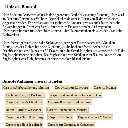
Holz als Baustoff
Holz findet im Bauwesen sehr oft als sogenanntes Bauholz vielseitige Nutzung. Holz wird
im Bau zum Beispiel als Vollholz, Brettschichtholz oder in Form von Holzwerkstoffen
eingesetzt werden. Es wird sowohl für isolierende, konstruktive als auch für ästhetische
Anwendungen in Form von Verkleidungen zum Einsatz gebracht. Auf tragenden
Holzkonstruktionen fusst der Holzskelettbau, der Holzrahmenbau als auch der klassische
Fachwerkbau.
Holz überzeugt durch eine hohe Stabilität bei geringem Eigengewicht aus. Von allen
Festigkeiten des Holzes hat seine Zugfestigkeit die höchsten Werte, während die
Druckfestigkeit des Holzes gut 50 Prozent und die Schubfestigkeit nur annähernd 10 % der
Zugfestigkeitswerte erreichen. Die Zugfestigkeit von Stahl ist zwar 5-6 mal höher als die
Zugfestigkeit von Holz, letzteres ist demgegenüber 16-mal leichter.
Beliebte Anfragen unserer Kunden:
Carports Aufbauanleitung Münster
Doppelcarport Lüneburg
Carports Bremen
Flachdach-Carport Karlsruhe
Carport mit Geräteraum Gelsenkirchen
Carport-Zubehör Lüneburg
Carports Bauantrag Delmenhorst
Doppel-Carport Wiesbaden
Carport Dachblenden Münster
Carport aus Holz Rotenburg
Carport Nürnberg
Doppel-Carport München
Carport aus Holz Ingolstadt
Carport mit Geräteraum Osnabrück