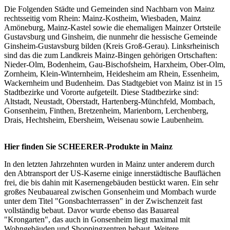
Die Folgenden Städte und Gemeinden sind Nachbarn von Mainz
rechtsseitig vom Rhein: Mainz-Kostheim, Wiesbaden, Mainz
Amöneburg, Mainz-Kastel sowie die ehemaligen Mainzer Ortsteile
Gustavsburg und Ginsheim, die nunmehr die hessische Gemeinde
Ginsheim-Gustavsburg bilden (Kreis Groß-Gerau). Linksrheinisch
sind das die zum Landkreis Mainz-Bingen gehörigen Ortschaften:
Nieder-Olm, Bodenheim, Gau-Bischofsheim, Harxheim, Ober-Olm,
Zornheim, Klein-Winternheim, Heidesheim am Rhein, Essenheim,
Wackernheim und Budenheim. Das Stadtgebiet von Mainz ist in 15
Stadtbezirke und Vororte aufgeteilt. Diese Stadtbezirke sind:
Altstadt, Neustadt, Oberstadt, Hartenberg-Münchfeld, Mombach,
Gonsenheim, Finthen, Bretzenheim, Marienborn, Lerchenberg,
Drais, Hechtsheim, Ebersheim, Weisenau sowie Laubenheim.
Hier finden Sie SCHEERER-Produkte in Mainz
In den letzten Jahrzehnten wurden in Mainz unter anderem durch
den Abtransport der US-Kaserne einige innerstädtische Bauflächen
frei, die bis dahin mit Kasernengebäuden bestückt waren. Ein sehr
großes Neubauareal zwischen Gonsenheim und Mombach wurde
unter dem Titel "Gonsbachterrassen" in der Zwischenzeit fast
vollständig bebaut. Davor wurde ebenso das Bauareal
"Krongarten", das auch in Gonsenheim liegt maximal mit
Wohngebäuden und Shoppingzentren bebaut. Weitere