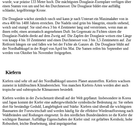
wurde, war präzise 133 Meter hoch. Die mächtigsten Douglasie-Exemplare verfügen über
einen Stamm von um und bei 4m Durchmesser. Die Douglasie bildet eine auffällig
schlanke, kegelförmige Krone.
Die Douglasie wächst ziemlich rasch und kann je nach Unterart ein Maximalalter von in
etwa 400 bis 1400 Jahren erreichen. Die Nadeln sind grün bis blaugrün, einzeln stehend,
weich und stumpf. Sie sind etwa 3 bis 4 Zentimeter lang und verströmen, wenn man an
ihnen reibt, einen aromatisch angenehmen Duft. Im Gegensatz zu Fichten sitzen die
Douglasie-Nadeln direkt auf dem Zweig auf. Die Zapfen der Douglasie weisen eine Länge
von knapp 4 bis 10 Zentimeter und einen Durchmesser von 3 bis 3,5 Zentimetern auf. Zur
Reifezeit hängen sie und fallen wie bei der Fichte als Ganzes ab. Die Douglasie blüht auf
der Nordhalbkugel in der Regel von April bis Mai. Die Samen reifen bis September und
werden von Oktober bis November freigegeben.
Kiefern
Kiefern sind sehr oft auf der Nordhalbkugel unseres Planet anzutreffen. Kiefern wachsen
zumeist in kühlfeuchten Klimabereichen. Von manchen Kiefern-Arten werden aber auch
tropische und subtropische Klimazonen besiedelt.
Kiefern werden in der Zwischenzeit überall auf der Welt gepflanzt. Insbesondere in Korea
und Japan kommt der Kiefer eine außergewöhnliche symbolische Bedeutung zu: Sie stehen
dort für beständige Geduld, Langlebigkeit und Stärke. Kiefern sind überall die wichtigsten
Baumarten der Forstwirtschaft und werden häufig für die effektive Wiederaufforstung nach
Waldbränden und Rodungen eingesetzt. In den nördlichen Bundesländern ist die Kiefer die
wichtigste Baumart. Auffällige Eigenschaften der Kiefer sind: rot gefärbtes Kernholz, hohe
Robustheit, leichte Bearbeitung, ideal imprägnierbar.