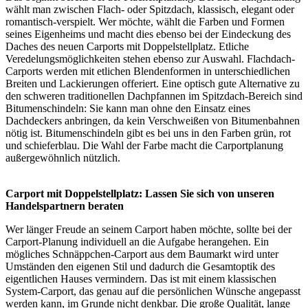
wählt man zwischen Flach- oder Spitzdach, klassisch, elegant oder
romantisch-verspielt. Wer möchte, wählt die Farben und Formen
seines Eigenheims und macht dies ebenso bei der Eindeckung des
Daches des neuen Carports mit Doppelstellplatz. Etliche
Veredelungsmöglichkeiten stehen ebenso zur Auswahl. Flachdach-
Carports werden mit etlichen Blendenformen in unterschiedlichen
Breiten und Lackierungen offeriert. Eine optisch gute Alternative zu
den schweren traditionellen Dachpfannen im Spitzdach-Bereich sind
Bitumenschindeln: Sie kann man ohne den Einsatz eines
Dachdeckers anbringen, da kein Verschweißen von Bitumenbahnen
nötig ist. Bitumenschindeln gibt es bei uns in den Farben grün, rot
und schieferblau. Die Wahl der Farbe macht die Carportplanung
außergewöhnlich nützlich.
Carport mit Doppelstellplatz: Lassen Sie sich von unseren
Handelspartnern beraten
Wer länger Freude an seinem Carport haben möchte, sollte bei der
Carport-Planung individuell an die Aufgabe herangehen. Ein
mögliches Schnäppchen-Carport aus dem Baumarkt wird unter
Umständen den eigenen Stil und dadurch die Gesamtoptik des
eigentlichen Hauses vermindern. Das ist mit einem klassischen
System-Carport, das genau auf die persönlichen Wünsche angepasst
werden kann, im Grunde nicht denkbar. Die große Qualität, lange