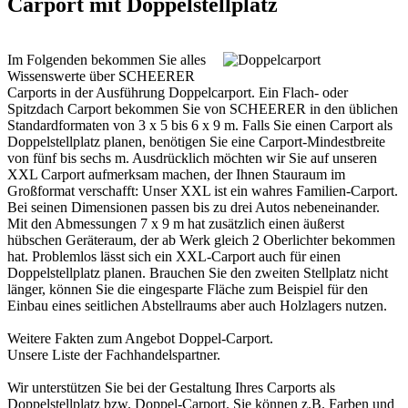
Carport mit Doppelstellplatz
Im Folgenden bekommen Sie alles
Wissenswerte über SCHEERER
Carports in der Ausführung Doppelcarport. Ein Flach- oder
Spitzdach Carport bekommen Sie von SCHEERER in den üblichen
Standardformaten von 3 x 5 bis 6 x 9 m. Falls Sie einen Carport als
Doppelstellplatz planen, benötigen Sie eine Carport-Mindestbreite
von fünf bis sechs m. Ausdrücklich möchten wir Sie auf unseren
XXL
Carport
aufmerksam machen, der Ihnen Stauraum im
Großformat verschafft: Unser XXL ist ein wahres Familien-Carport.
Bei seinen Dimensionen passen bis zu drei Autos nebeneinander.
Mit den Abmessungen 7 x 9 m hat zusätzlich einen äußerst
hübschen Geräteraum, der ab Werk gleich 2 Oberlichter bekommen
hat. Problemlos lässt sich ein XXL-Carport auch für einen
Doppelstellplatz planen. Brauchen Sie den zweiten Stellplatz nicht
länger, können Sie die eingesparte Fläche zum Beispiel für den
Einbau eines seitlichen Abstellraums aber auch Holzlagers nutzen.
Weitere Fakten zum Angebot
Doppel-Carport
.
Unsere Liste der
Fachhandelspartner
.
Wir unterstützen Sie bei der Gestaltung Ihres Carports als
Doppelstellplatz bzw. Doppel-Carport. Sie können z.B. Farben und