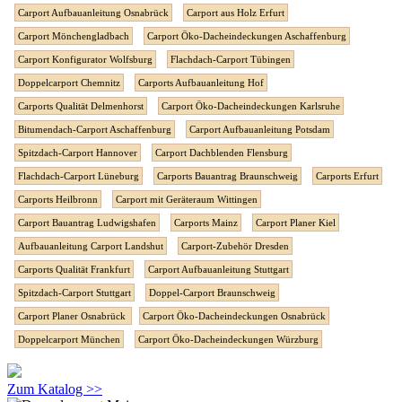
Carport Aufbauanleitung Osnabrück
Carport aus Holz Erfurt
Carport Mönchengladbach
Carport Öko-Dacheindeckungen Aschaffenburg
Carport Konfigurator Wolfsburg
Flachdach-Carport Tübingen
Doppelcarport Chemnitz
Carports Aufbauanleitung Hof
Carports Qualität Delmenhorst
Carport Öko-Dacheindeckungen Karlsruhe
Bitumendach-Carport Aschaffenburg
Carport Aufbauanleitung Potsdam
Spitzdach-Carport Hannover
Carport Dachblenden Flensburg
Flachdach-Carport Lüneburg
Carports Bauantrag Braunschweig
Carports Erfurt
Carports Heilbronn
Carport mit Geräteraum Wittingen
Carport Bauantrag Ludwigshafen
Carports Mainz
Carport Planer Kiel
Aufbauanleitung Carport Landshut
Carport-Zubehör Dresden
Carports Qualität Frankfurt
Carport Aufbauanleitung Stuttgart
Spitzdach-Carport Stuttgart
Doppel-Carport Braunschweig
Carport Planer Osnabrück
Carport Öko-Dacheindeckungen Osnabrück
Doppelcarport München
Carport Öko-Dacheindeckungen Würzburg
Zum Katalog >>