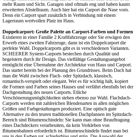
mehr Raum und Sicht. Garagen sind oftmals eng und haben kaum
erweiterten Abstellraum. Auch hier hat ein Carport die Nase vorn.
Denn ein Carport spart zusätzlich in Verbindung mit einem
Lagerraum wertvollen Platz im Haus.
Doppelcarport: Große Palette an Carport-Farben und Formen
Existieren in einer Familie 2 Kraftfahrzeuge oder Sie erwägen den
Erwerb eines zweiten Fahrzeuge, dann ist ein Doppelcarport die
perfekte Wahl. Doppelcarports gibt es in verschiedenen Varianten.
SCHEERER System-Carports bestechen durch Qualität und
begeistern durch ihr Design. Das vielfältige Gestaltungsangebot
ermöglicht eine Übernahme der Architektur von Haus und Carport.
Das startet bereits bei der Planung des Grundrisses. Beim Dach hat
man die Wahl zwischen Flach- oder Spitzdach, klassisch,
romantisch-verspielt oder elegant. Wer es für wichtig hält, kopiert
die Formen und Farben seines Hauses und verfährt ebenfalls bei der
Dachgestaltung des neuen Carports. Etliche
Verschönerungsmöglichkeiten stehen ebenso zur Wahl. Flachdach-
Carports werden mit zahlreichen Blendenarten in allen möglichen
Größen und Farbgestaltungen produziert. Eine optisch gute
Alternative zu den teuren traditionellen Dachpfannen im Spitzdach-
Bereich sind Bitumenschindeln: Sie kann man ohne Beauftragung
eines Dachdeckers verarbeuiten, da kein Verkleben von
Bitumenbahnen erforderlich ist. Bitumenschindeln findet man bei
uns in den Farben rot, schieferblau und grün. Die Auswahl der