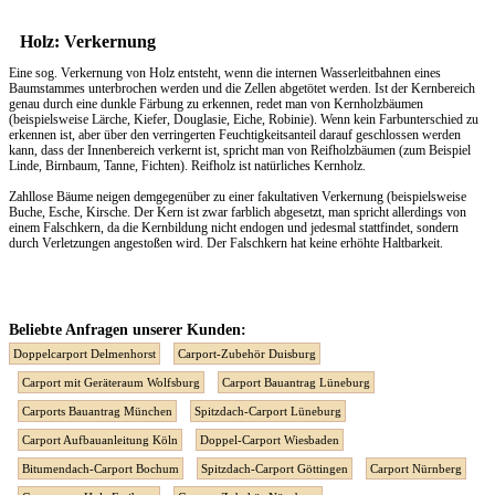
Holz: Verkernung
Eine sog. Verkernung von Holz entsteht, wenn die internen Wasserleitbahnen eines
Baumstammes unterbrochen werden und die Zellen abgetötet werden. Ist der Kernbereich
genau durch eine dunkle Färbung zu erkennen, redet man von Kernholzbäumen
(beispielsweise Lärche, Kiefer, Douglasie, Eiche, Robinie). Wenn kein Farbunterschied zu
erkennen ist, aber über den verringerten Feuchtigkeitsanteil darauf geschlossen werden
kann, dass der Innenbereich verkernt ist, spricht man von Reifholzbäumen (zum Beispiel
Linde, Birnbaum, Tanne, Fichten). Reifholz ist natürliches Kernholz.
Zahllose Bäume neigen demgegenüber zu einer fakultativen Verkernung (beispielsweise
Buche, Esche, Kirsche. Der Kern ist zwar farblich abgesetzt, man spricht allerdings von
einem Falschkern, da die Kernbildung nicht endogen und jedesmal stattfindet, sondern
durch Verletzungen angestoßen wird. Der Falschkern hat keine erhöhte Haltbarkeit.
Beliebte Anfragen unserer Kunden:
Doppelcarport Delmenhorst
Carport-Zubehör Duisburg
Carport mit Geräteraum Wolfsburg
Carport Bauantrag Lüneburg
Carports Bauantrag München
Spitzdach-Carport Lüneburg
Carport Aufbauanleitung Köln
Doppel-Carport Wiesbaden
Bitumendach-Carport Bochum
Spitzdach-Carport Göttingen
Carport Nürnberg