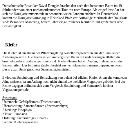
Der schottische Botaniker David Douglas brachte den nach ihm benannten Baum im 19.
Jahrhundert von einer nordamerikanischen Tour mit nach Europa. Als eingeführte Art hat
sich die Douglasie mittlerweile in besonders vielen Ländern etabliert. In Deutschland
kommt die Douglasie vorrangig in Rheinland Pfalz vor. Auffällige Merkmale der Douglasie
sind: Besondere Maserung, breiere Jahresringe, rötliches Kernholz und große natürliche
Beständigkeit.
Kiefer
Die Kiefer ist ein Baum der Pflanzengattung Nadelholzgewächsen aus der Familie der
Kieferngewächse. Die Kiefer ist ein immergrüner Baum mit nadelförmigen Blätter, die
büschelig oder spiralig angeordnet sind. Kiefer-Bäume bilden Zapfen, in denen auch die
Samen reifen. Der feminine Zapfen besteht aus verholzenden Samenschuppen, an deren
Basis 2 zur Basis gerichtete Samenanlagen stehen.
Zwischen Bestäubung und Befruchtung verstreicht bei etlichen Kiefer-Arten ein komplettes
Jahr, meistens ist am Anfang noch nicht einmal die weibliche Megaspore gebildet. Bei der
Fichte dagegen befinden sich zum Vergleich Bestäubung und Samenreife in einer
Vegetationsperiode.
Systematik
Unterreich: Gefäßpflanzen (Tracheobionta)
Überabteilung: Samenpflanzen (Spermatophyta)
Abteilung: Pinophyta
Klasse: Pinopsida
Ordnung: Kiefernartige (Pinales)
Familie: Kieferngewächse