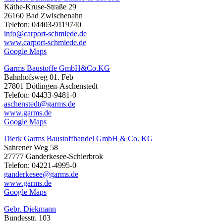
Käthe-Kruse-Straße 29
26160 Bad Zwischenahn
Telefon: 04403-9119740
info@carport-schmiede.de
www.carport-schmiede.de
Google Maps
Garms Baustoffe GmbH&Co.KG
Bahnhofsweg 01. Feb
27801 Dötlingen-Aschenstedt
Telefon: 04433-9481-0
aschenstedt@garms.de
www.garms.de
Google Maps
Dierk Garms Baustoffhandel GmbH & Co. KG
Sahrener Weg 58
27777 Ganderkesee-Schierbrok
Telefon: 04221-4995-0
ganderkesee@garms.de
www.garms.de
Google Maps
Gebr. Diekmann
Bundesstr. 103