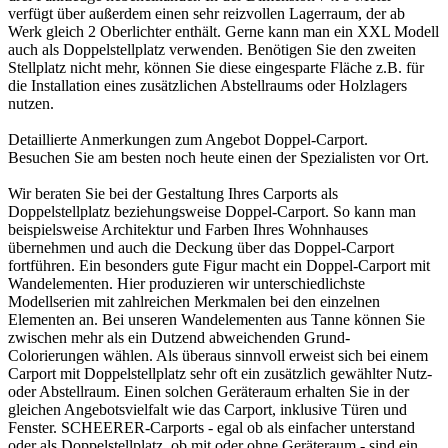
verfügt über außerdem einen sehr reizvollen Lagerraum, der ab
Werk gleich 2 Oberlichter enthält. Gerne kann man ein XXL Modell
auch als Doppelstellplatz verwenden. Benötigen Sie den zweiten
Stellplatz nicht mehr, können Sie diese eingesparte Fläche z.B. für
die Installation eines zusätzlichen Abstellraums oder Holzlagers
nutzen.
Detaillierte Anmerkungen zum Angebot
Doppel-Carport
.
Besuchen Sie am besten noch heute einen der
Spezialisten vor Ort
.
Wir beraten Sie bei der Gestaltung Ihres Carports als
Doppelstellplatz beziehungsweise Doppel-Carport. So kann man
beispielsweise Architektur und Farben Ihres Wohnhauses
übernehmen und auch die Deckung über das Doppel-Carport
fortführen. Ein besonders gute Figur macht ein Doppel-Carport mit
Wandelementen. Hier produzieren wir unterschiedlichste
Modellserien mit zahlreichen Merkmalen bei den einzelnen
Elementen an. Bei unseren Wandelementen aus Tanne können Sie
zwischen mehr als ein Dutzend abweichenden Grund-
Colorierungen wählen. Als überaus sinnvoll erweist sich bei einem
Carport
mit Doppelstellplatz sehr oft ein zusätzlich gewählter Nutz-
oder Abstellraum. Einen solchen Geräteraum erhalten Sie in der
gleichen Angebotsvielfalt wie das Carport, inklusive Türen und
Fenster. SCHEERER-Carports - egal ob als einfacher unterstand
oder als Doppelstellplatz, ob mit oder ohne Geräteraum - sind ein