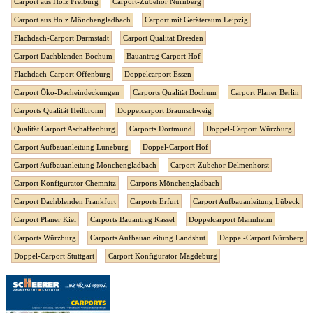
Carport aus Holz Freiburg
Carport-Zubehör Nürnberg
Carport aus Holz Mönchengladbach
Carport mit Geräteraum Leipzig
Flachdach-Carport Darmstadt
Carport Qualität Dresden
Carport Dachblenden Bochum
Bauantrag Carport Hof
Flachdach-Carport Offenburg
Doppelcarport Essen
Carport Öko-Dacheindeckungen
Carports Qualität Bochum
Carport Planer Berlin
Carports Qualität Heilbronn
Doppelcarport Braunschweig
Qualität Carport Aschaffenburg
Carports Dortmund
Doppel-Carport Würzburg
Carport Aufbauanleitung Lüneburg
Doppel-Carport Hof
Carport Aufbauanleitung Mönchengladbach
Carport-Zubehör Delmenhorst
Carport Konfigurator Chemnitz
Carports Mönchengladbach
Carport Dachblenden Frankfurt
Carports Erfurt
Carport Aufbauanleitung Lübeck
Carport Planer Kiel
Carports Bauantrag Kassel
Doppelcarport Mannheim
Carports Würzburg
Carports Aufbauanleitung Landshut
Doppel-Carport Nürnberg
Doppel-Carport Stuttgart
Carport Konfigurator Magdeburg