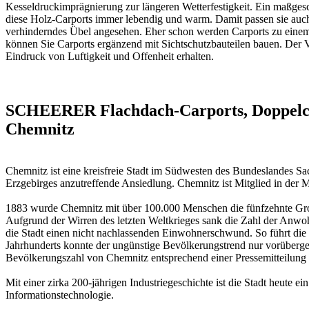
Kesseldruckimprägnierung zur längeren Wetterfestigkeit. Ein maßgesc
diese Holz-Carports immer lebendig und warm. Damit passen sie auch i
verhinderndes Übel angesehen. Eher schon werden Carports zu einem
können Sie Carports ergänzend mit Sichtschutzbauteilen bauen. Der Vor
Eindruck von Luftigkeit und Offenheit erhalten.
SCHEERER Flachdach-Carports, Doppelcar
Chemnitz
Chemnitz ist eine kreisfreie Stadt im Südwesten des Bundeslandes Sa
Erzgebirges anzutreffende Ansiedlung. Chemnitz ist Mitglied in der M
1883 wurde Chemnitz mit über 100.000 Menschen die fünfzehnte Groß
Aufgrund der Wirren des letzten Weltkrieges sank die Zahl der Anwohn
die Stadt einen nicht nachlassenden Einwohnerschwund. So führt die
Jahrhunderts konnte der ungünstige Bevölkerungstrend nur vorüberge
Bevölkerungszahl von Chemnitz entsprechend einer Pressemitteilung
Mit einer zirka 200-jährigen Industriegeschichte ist die Stadt heut
Informationstechnologie.