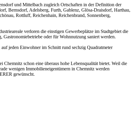
ensdorf und Mittelbach zugleich Ortschaften in der Definition der
rf, Bernsdorf, Adelsberg, Furth, Gablenz, Glösa-Draisdorf, Harthau,
Schönau, Rottluff, Reichenhain, Reichenbrand, Sonnenberg,
strieareale verloren die einstigen Gewerbeplätze im Stadtgebiet die
, Gastronomiebetriebe oder für Wohnnutzung saniert werden.
 auf jeden Einwohner im Schnitt rund sechzig Quadratmeter
 Chemnitz schon eine überaus hohe Lebensqualität bietet. Weil die
gerade wenigen Immobilieneigentümern in Chemnitz werden
HEERER gewünscht.