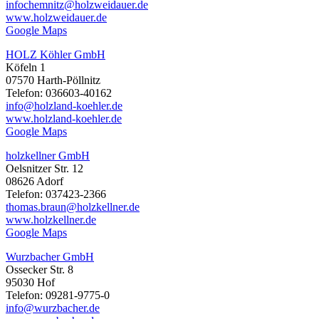
infochemnitz@holzweidauer.de
www.holzweidauer.de
Google Maps
HOLZ Köhler GmbH
Köfeln 1
07570 Harth-Pöllnitz
Telefon: 036603-40162
info@holzland-koehler.de
www.holzland-koehler.de
Google Maps
holzkellner GmbH
Oelsnitzer Str. 12
08626 Adorf
Telefon: 037423-2366
thomas.braun@holzkellner.de
www.holzkellner.de
Google Maps
Wurzbacher GmbH
Ossecker Str. 8
95030 Hof
Telefon: 09281-9775-0
info@wurzbacher.de