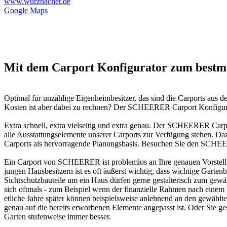
www.wurzbacher.de
Google Maps
Mit dem Carport Konfigurator zum bestmö
Optimal für unzählige Eigenheimbesitzer, das sind die Carports aus
Kosten ist aber dabei zu rechnen? Der SCHEERER Carport Konfigura
Extra schnell, extra vielseitig und extra genau. Der SCHEERER Carpo
alle Ausstattungselemente unserer Carports zur Verfügung stehen. Da
Carports als hervorragende Planungsbasis. Besuchen Sie den SCHEER
Ein Carport von SCHEERER ist problemlos an Ihre genauen Vorstell
jungen Hausbesitzern ist es oft äußerst wichtig, dass wichtige Garte
Sichtschutzbauteile um ein Haus dürfen gerne gestalterisch zum gewäh
sich oftmals - zum Beispiel wenn der finanzielle Rahmen nach eine
etliche Jahre später können beispielsweise anlehnend an den gewäh
genau auf die bereits erworbenen Elemente angepasst ist. Oder Sie ges
Garten stufenweise immer besser.