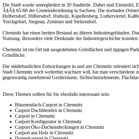
Die Stadt wurde untergliedert in 39 Stadtteile. Dabei sind Einsiedel,
Â§Â§ 65-68 der Gemeindeordnung in Sachsen. Die normalen Ortsteile 
Helbersdorf, Hilbersdorf, Hutholz, Kapellenberg, Lutherviertel, Ka
Yorckgebiet, Siegmar, Zentrum und Stelzendorf.
Chemnitz hat einen breiten Bestand an älteren Industriegebäuden. Du
Nutzung. Besonders viele Denkmale der Industriegeschichte konnten
Chemnitz ist ein Ort mit ausgedehnten Grünflächen und üppigen Par
Grünfläche.
Die städtebaulichen Entwickungen in und um Chemnitz orientiert sic
Stadt Chemnitz noch weiterhin wachsen will, hat man verschiedene 
gegenwärtig zunehmend Geräteräume, Sichtschutzelemente, Flachda
Diese Themen sollten für Sie ebenfalls interessant sein:
Bitumendach-Carport in Chemnitz
Carport Dachblenden in Chemnitz
Carport in Chemnitz
Carport Konfigurator in Chemnitz
Carport Öko-Dacheindeckungen in Chemnitz
Carport aus Holz in Chemnitz
Doppelcarport in Chemnitz