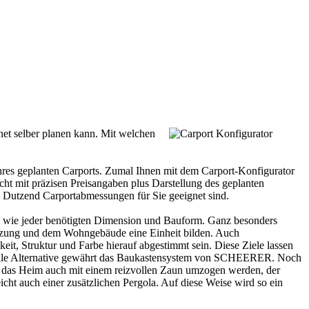
et selber planen kann. Mit welchen
Ihres geplanten Carports. Zumal Ihnen mit dem Carport-Konfigurator
ht mit präzisen Preisangaben plus Darstellung des geplanten
 Dutzend Carportabmessungen für Sie geeignet sind.
t wie jeder benötigten Dimension und Bauform. Ganz besonders
flanzung und dem Wohngebäude eine Einheit bilden. Auch
eit, Struktur und Farbe hierauf abgestimmt sein. Diese Ziele lassen
timale Alternative gewährt das Baukastensystem von SCHEERER. Noch
m das Heim auch mit einem reizvollen Zaun umzogen werden, der
icht auch einer zusätzlichen Pergola. Auf diese Weise wird so ein