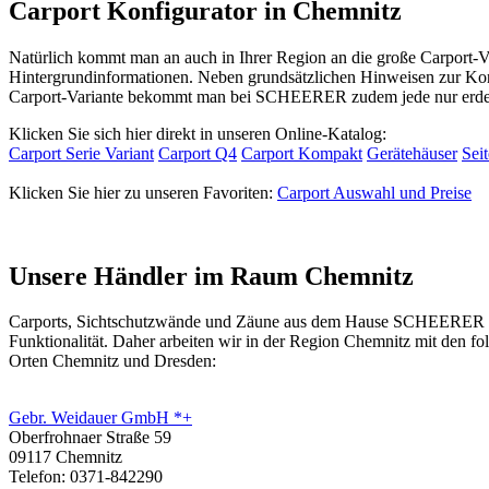
Carport Konfigurator in Chemnitz
Natürlich kommt man an auch in Ihrer Region an die große Carport-
Hintergrundinformationen. Neben grundsätzlichen Hinweisen zur Kon
Carport-Variante bekommt man bei SCHEERER zudem jede nur erdenk
Klicken Sie sich hier direkt in unseren Online-Katalog:
Carport Serie Variant
Carport Q4
Carport Kompakt
Gerätehäuser
Sei
Klicken Sie hier zu unseren Favoriten:
Carport Auswahl und Preise
Unsere Händler im Raum Chemnitz
Carports, Sichtschutzwände und
Zäune
aus dem Hause SCHEERER erhal
Funktionalität. Daher arbeiten wir in der Region Chemnitz mit den 
Orten Chemnitz und Dresden:
Gebr. Weidauer GmbH *+
Oberfrohnaer Straße 59
09117 Chemnitz
Telefon: 0371-842290