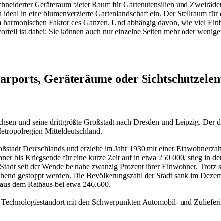
hneiderter Geräteraum bietet Raum für Gartenutensilien und Zweiräder.
deal in eine blumenverzierte Gartenlandschaft ein. Der Stellraum für 
 harmonischen Faktor des Ganzen. Und abhängig davon, wie viel Einbli
teil ist dabei: Sie können auch nur einzelne Seiten mehr oder weniger 
ports, Geräteräume oder Sichtschutzelem
chsen und seine drittgrößte Großstadt nach Dresden und Leipzig. Der d
etropolregion Mitteldeutschland.
stadt Deutschlands und erzielte im Jahr 1930 mit einer Einwohnerzahl
er bis Kriegsende für eine kurze Zeit auf in etwa 250 000, stieg in der
 Stadt seit der Wende beinahe zwanzig Prozent ihrer Einwohner. Trotz
hend gestoppt werden. Die Bevölkerungszahl der Stadt sank im Dezembe
 aus dem Rathaus bei etwa 246.600.
e ein Technologiestandort mit den Schwerpunkten Automobil- und Zulief