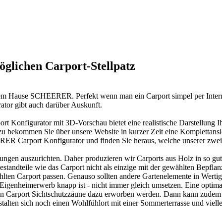
glichen Carport-Stellpatz
 dem Hause SCHEERER. Perfekt wenn man ein Carport simpel per Intern
tor gibt auch darüber Auskunft.
rt Konfigurator mit 3D-Vorschau bietet eine realistische Darstellung 
zu bekommen Sie über unsere Website in kurzer Zeit eine Komplettansic
ER Carport Konfigurator und finden Sie heraus, welche unserer zwei
ungen auszurichten. Daher produzieren wir
Carports aus Holz
in so gu
nbestandteile wie das Carport nicht als einzige mit der gewählten Bep
lten Carport passen. Genauso sollten andere Gartenelemente in Wertigk
m Eigenheimerwerb knapp ist - nicht immer gleich umsetzen. Eine op
lten Carport Sichtschutzzäune dazu erworben werden. Dann kann zude
talten sich noch einen Wohlfühlort mit einer Sommerterrasse und vielle