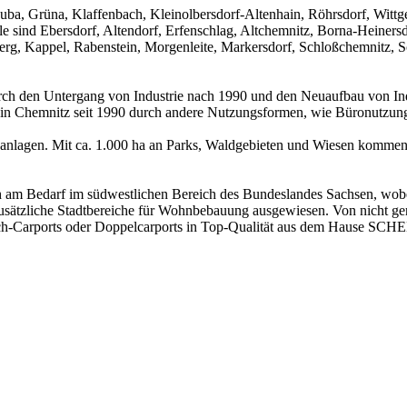
 Euba, Grüna, Klaffenbach, Kleinolbersdorf-Altenhain, Röhrsdorf, Wittg
sind Ebersdorf, Altendorf, Erfenschlag, Altchemnitz, Borna-Heinersdo
ßberg, Kappel, Rabenstein, Morgenleite, Markersdorf, Schloßchemnitz, 
rch den Untergang von Industrie nach 1990 und den Neuaufbau von Indu
 in Chemnitz seit 1990 durch andere Nutzungsformen, wie Büronutzung
kanlagen. Mit ca. 1.000 ha an Parks, Waldgebieten und Wiesen kommen
h am Bedarf im südwestlichen Bereich des Bundeslandes Sachsen, wobei
zusätzliche Stadtbereiche für Wohnbebauung ausgewiesen. Von nicht 
ch-Carports oder Doppelcarports in Top-Qualität aus dem Hause SC