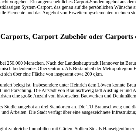
 Bedacht vorgehen. Ein augenscheinliches Carport-Sonderangebot aus 
stklassigen System-Carport, das genau auf die persönlichen Wünsche a
alle Elemente und das Angebot von Erweiterungselementen rechnen sich
arports, Carport-Zubehör oder Carports e
d bei 250.000 Menschen. Nach der Landeshauptstadt Hannover ist Braun
nomisch bedeutendes Oberzentrum. Als Bestandteil der Metropolregion
kt sich über eine Fläche von insgesamt etwa 200 qkm.
hundert belegt ist. Insbesondere unter Heinrich dem Löwen konnte Brauns
aft und Forschung. Die Altstadt von Braunschweig lädt Ausflügler u
uristen eine große Anzahl von historischen Bauwerken und Denkmäler
asstes Studienangebot an drei Standorten an. Die TU Braunschweig und
nd Arbeiten. Die Stadt verfügt über eine ausgezeichnete Infrastruktur,
 gibt zahlreiche Immobilien mit Gärten. Sollten Sie als Hauseigentüme