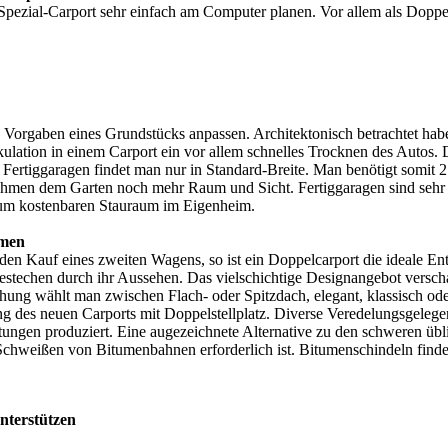
pezial-Carport sehr einfach am Computer planen. Vor allem als Doppels
die Vorgaben eines Grundstücks anpassen. Architektonisch betrachtet ha
kulation in einem Carport ein vor allem schnelles Trocknen des Autos.
 Fertiggaragen findet man nur in Standard-Breite. Man benötigt somit 2 e
ehmen dem Garten noch mehr Raum und Sicht. Fertiggaragen sind sehr 
raum kostenbaren Stauraum im Eigenheim.
rmen
den Kauf eines zweiten Wagens, so ist ein Doppelcarport die ideale 
echen durch ihr Aussehen. Das vielschichtige Designangebot versch
chung wählt man zwischen Flach- oder Spitzdach, elegant, klassisch od
 des neuen Carports mit Doppelstellplatz. Diverse Veredelungsgelege
tungen produziert. Eine augezeichnete Alternative zu den schweren üb
hweißen von Bitumenbahnen erforderlich ist. Bitumenschindeln findet 
nterstützen