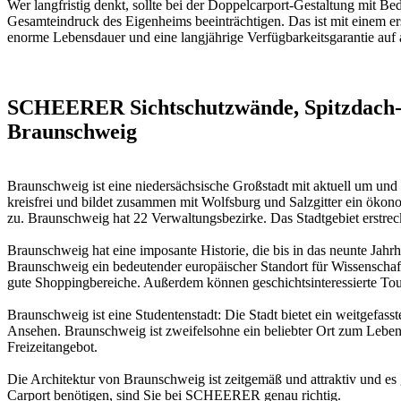
Wer langfristig denkt, sollte bei der Doppelcarport-Gestaltung mit
Gesamteindruck des Eigenheims beeinträchtigen. Das ist mit einem er
enorme Lebensdauer und eine langjährige Verfügbarkeitsgarantie auf 
SCHEERER Sichtschutzwände, Spitzdach-C
Braunschweig
Braunschweig ist eine niedersächsische Großstadt mit aktuell um un
kreisfrei und bildet zusammen mit Wolfsburg und Salzgitter ein öko
zu. Braunschweig hat 22 Verwaltungsbezirke. Das Stadtgebiet erstrec
Braunschweig hat eine imposante Historie, die bis in das neunte Jahr
Braunschweig ein bedeutender europäischer Standort für Wissensch
gute Shoppingbereiche. Außerdem können geschichtsinteressierte To
Braunschweig ist eine Studentenstadt: Die Stadt bietet ein weitgef
Ansehen. Braunschweig ist zweifelsohne ein beliebter Ort zum Leben u
Freizeitangebot.
Die Architektur von Braunschweig ist zeitgemäß und attraktiv und es
Carport benötigen, sind Sie bei SCHEERER genau richtig.