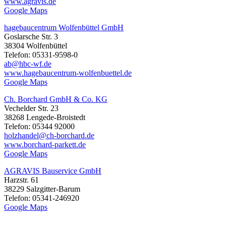
www.agravis.de
Google Maps
hagebaucentrum Wolfenbüttel GmbH
Goslarsche Str. 3
38304 Wolfenbüttel
Telefon: 05331-9598-0
ab@hbc-wf.de
www.hagebaucentrum-wolfenbuettel.de
Google Maps
Ch. Borchard GmbH & Co. KG
Vechelder Str. 23
38268 Lengede-Broistedt
Telefon: 05344 92000
holzhandel@ch-borchard.de
www.borchard-parkett.de
Google Maps
AGRAVIS Bauservice GmbH
Harzstr. 61
38229 Salzgitter-Barum
Telefon: 05341-246920
Google Maps