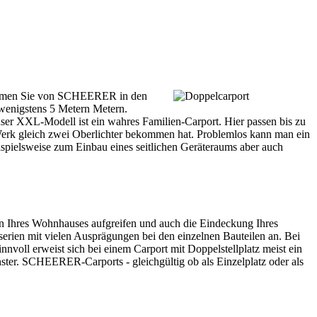
ekommen Sie von SCHEERER in den
n wenigstens 5 Metern Metern.
ser XXL-Modell ist ein wahres Familien-Carport. Hier passen bis zu
b Werk gleich zwei Oberlichter bekommen hat. Problemlos kann man ein
ispielsweise zum Einbau eines seitlichen Geräteraums aber auch
en Ihres Wohnhauses aufgreifen und auch die Eindeckung Ihres
serien mit vielen Ausprägungen bei den einzelnen Bauteilen an. Bei
nnvoll erweist sich bei einem
Carport
mit Doppelstellplatz meist ein
nster. SCHEERER-Carports - gleichgültig ob als Einzelplatz oder als