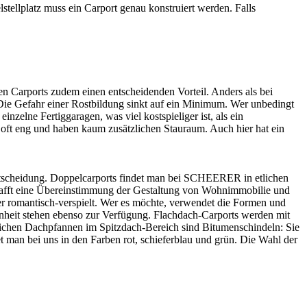
tellplatz muss ein Carport genau konstruiert werden. Falls
ben Carports zudem einen entscheidenden Vorteil. Anders als bei
 Die Gefahr einer Rostbildung sinkt auf ein Minimum. Wer unbedingt
inzelne Fertiggaragen, was viel kostspieliger ist, als ein
oft eng und haben kaum zusätzlichen Stauraum. Auch hier hat ein
Entscheidung. Doppelcarports findet man bei SCHEERER in etlichen
afft eine Übereinstimmung der Gestaltung von Wohnimmobilie und
er romantisch-verspielt. Wer es möchte, verwendet die Formen und
nheit stehen ebenso zur Verfügung. Flachdach-Carports werden mit
lichen Dachpfannen im Spitzdach-Bereich sind Bitumenschindeln: Sie
man bei uns in den Farben rot, schieferblau und grün. Die Wahl der