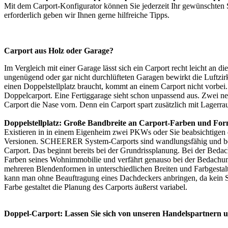
Mit dem
Carport-Konfigurator
können Sie jederzeit Ihr gewünschten S
erforderlich geben wir Ihnen gerne hilfreiche Tipps.
Carport aus Holz oder Garage?
Im Vergleich mit einer Garage lässt sich ein Carport recht leicht an 
ungenügend oder gar nicht durchlüfteten Garagen bewirkt die Luftzir
einen Doppelstellplatz braucht, kommt an einem
Carport
nicht vorbei.
Doppelcarport. Eine Fertiggarage sieht schon unpassend aus. Zwei n
Carport die Nase vorn. Denn ein Carport spart zusätzlich mit Lager
Doppelstellplatz: Große Bandbreite an Carport-Farben und Fo
Existieren in in einem Eigenheim zwei PKWs oder Sie beabsichtigen 
Versionen. SCHEERER System-Carports sind wandlungsfähig und best
Carport. Das beginnt bereits bei der Grundrissplanung. Bei der Beda
Farben seines Wohnimmobilie und verfährt genauso bei der Bedachung
mehreren Blendenformen in unterschiedlichen Breiten und Farbgestal
kann man ohne Beauftragung eines Dachdeckers anbringen, da kein Sc
Farbe gestaltet die Planung des Carports äußerst variabel.
Doppel-Carport: Lassen Sie sich von unseren Handelspartnern u