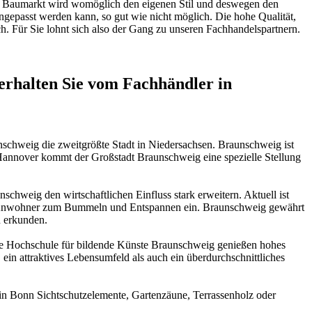
dem Baumarkt wird womöglich den eigenen Stil und deswegen den
ngepasst werden kann, so gut wie nicht möglich. Die hohe Qualität,
. Für Sie lohnt sich also der Gang zu unseren Fachhandelspartnern.
rhalten Sie vom Fachhändler in
schweig die zweitgrößte Stadt in Niedersachsen. Braunschweig ist
 Hannover kommt der Großstadt Braunschweig eine spezielle Stellung
chweig den wirtschaftlichen Einfluss stark erweitern. Aktuell ist
nd Anwohner zum Bummeln und Entspannen ein. Braunschweig gewährt
n erkunden.
 die Hochschule für bildende Künste Braunschweig genießen hohes
 ein attraktives Lebensumfeld als auch ein überdurchschnittliches
r in Bonn Sichtschutzelemente, Gartenzäune, Terrassenholz oder