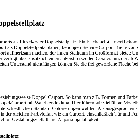
ppelstellplatz
rports als Einzel- oder Doppelstellplatz. Ein Flachdach-Carport b
port als Doppelstellplatz planen, benötigen Sie eine Carport-Breite vo
ort aufmerksam machen, der Ihnen Stellraum im Großformat bietet: Un
r verfügt über zusätzlich einen äußerst reizvollen Geräteraum, der a
iten Unterstand nicht länger, können Sie die frei gewordene Fläche be
tz beziehungsweise Doppel-Carport. So kann man z.B. Formen und Farb
oppel-Carport mit Wandverkleidung. Hier führen wir vielfältige Modell
terschiedllichen Standard-Colorierungen wählen. Als ausgesprochen si
 der gleichen Farbvielfalt wie ein Carport, einschließlich Tür und Fe
el für Gestaltungsvielfalt und Anpassungsfähigkeit.
ellplatz: