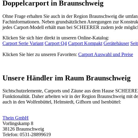
Doppelcarport in Braunschweig
Ohne Frage erhalten Sie auch in der Region Braunschweig die umfan
Fachinformationen. Neben grundsätzlichen Anregungen zur Konstrukti
jedes Carport-Modell erhält man bei SCHEERER zudem jede mögliche
Klicken Sie sich hier direkt in unseren Online-Katalog:
Carport Serie Variant
Carport Q4
Carport Kompakt
Gerätehäuser
Sei
Klicken Sie hier zu unseren Favoriten:
Carport Auswahl und Preise
Unsere Händler im Raum Braunschweig
Sichtschutzelemente, Carports und
Zäune
aus dem Hause SCHEERER er
Funktionalität. Daher arbeiten wir in der Region Braunschweig mit
auch in den Wolfenbüttel, Helmstedt, Gifhorn und Isenbüttel:
Thein GmbH
Vorlingskamp 8
38126 Braunschweig
Telefon: 0531-28899619