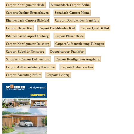
Carport Konfigurator Heide
Bitumendach-Carport Berlin
Carports Qualität Bremerhaven
Spitzdach-Carport Mainz
Bitumendach-Carport Bielefeld
Carport Dachblenden Frankfurt
Carport Planer Kiel
Carport Dachblenden Kiel
Carport Qualität Hof
Bitumendach-Carport Freiburg
Carport Planer Heide
Carport Konfigurator Duisburg
Carport Aufbauanleitung Tübingen
Carport-Zubehör Flensburg
Doppelcarport Frankfurt
Spitzdach-Carport Delmenhorst
Carport Konfigurator Augsburg
Carport Aufbauanleitung Karlsruhe
Carports Gelsenkirchen
Carport Bauantrag Erfurt
Carports Leipzig