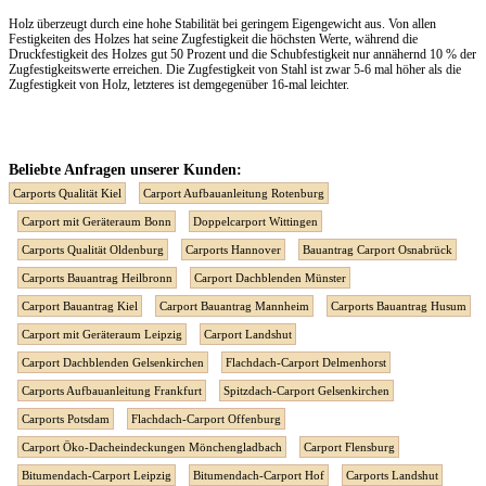
Holz überzeugt durch eine hohe Stabilität bei geringem Eigengewicht aus. Von allen
Festigkeiten des Holzes hat seine Zugfestigkeit die höchsten Werte, während die
Druckfestigkeit des Holzes gut 50 Prozent und die Schubfestigkeit nur annähernd 10 % der
Zugfestigkeitswerte erreichen. Die Zugfestigkeit von Stahl ist zwar 5-6 mal höher als die
Zugfestigkeit von Holz, letzteres ist demgegenüber 16-mal leichter.
Beliebte Anfragen unserer Kunden:
Carports Qualität Kiel
Carport Aufbauanleitung Rotenburg
Carport mit Geräteraum Bonn
Doppelcarport Wittingen
Carports Qualität Oldenburg
Carports Hannover
Bauantrag Carport Osnabrück
Carports Bauantrag Heilbronn
Carport Dachblenden Münster
Carport Bauantrag Kiel
Carport Bauantrag Mannheim
Carports Bauantrag Husum
Carport mit Geräteraum Leipzig
Carport Landshut
Carport Dachblenden Gelsenkirchen
Flachdach-Carport Delmenhorst
Carports Aufbauanleitung Frankfurt
Spitzdach-Carport Gelsenkirchen
Carports Potsdam
Flachdach-Carport Offenburg
Carport Öko-Dacheindeckungen Mönchengladbach
Carport Flensburg
Bitumendach-Carport Leipzig
Bitumendach-Carport Hof
Carports Landshut