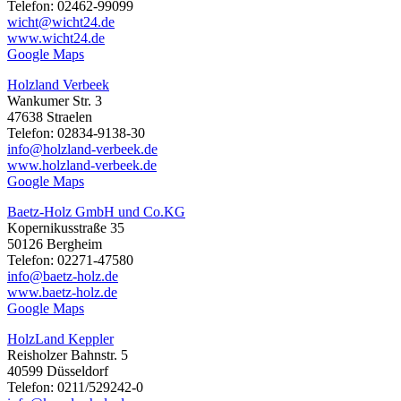
Telefon: 02462-99099
wicht@wicht24.de
www.wicht24.de
Google Maps
Holzland Verbeek
Wankumer Str. 3
47638 Straelen
Telefon: 02834-9138-30
info@holzland-verbeek.de
www.holzland-verbeek.de
Google Maps
Baetz-Holz GmbH und Co.KG
Kopernikusstraße 35
50126 Bergheim
Telefon: 02271-47580
info@baetz-holz.de
www.baetz-holz.de
Google Maps
HolzLand Keppler
Reisholzer Bahnstr. 5
40599 Düsseldorf
Telefon: 0211/529242-0