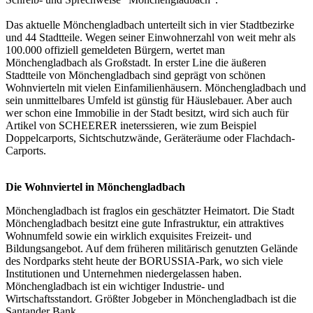
Das aktuelle Mönchengladbach unterteilt sich in vier Stadtbezirke
und 44 Stadtteile. Wegen seiner Einwohnerzahl von weit mehr als
100.000 offiziell gemeldeten Bürgern, wertet man
Mönchengladbach als Großstadt. In erster Line die äußeren
Stadtteile von Mönchengladbach sind geprägt von schönen
Wohnvierteln mit vielen Einfamilienhäusern. Mönchengladbach und
sein unmittelbares Umfeld ist günstig für Häuslebauer. Aber auch
wer schon eine Immobilie in der Stadt besitzt, wird sich auch für
Artikel von SCHEERER ineterssieren, wie zum Beispiel
Doppelcarports
, Sichtschutzwände, Geräteräume oder Flachdach-
Carports.
Die Wohnviertel in Mönchengladbach
Mönchengladbach ist fraglos ein geschätzter Heimatort. Die Stadt
Mönchengladbach besitzt eine gute Infrastruktur, ein attraktives
Wohnumfeld sowie ein wirklich exquisites Freizeit- und
Bildungsangebot. Auf dem früheren militärisch genutzten Gelände
des Nordparks steht heute der BORUSSIA-Park, wo sich viele
Institutionen und Unternehmen niedergelassen haben.
Mönchengladbach ist ein wichtiger Industrie- und
Wirtschaftsstandort. Größter Jobgeber in Mönchengladbach ist die
Santander Bank.