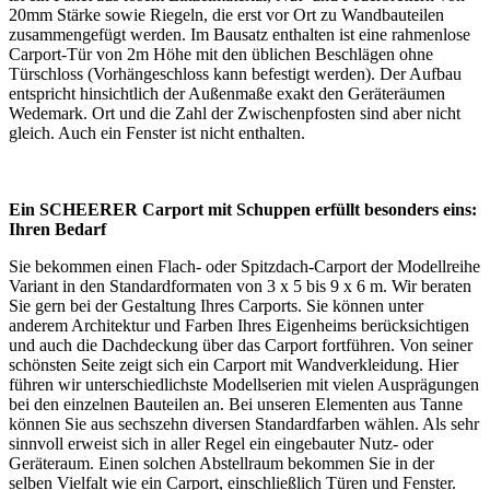
20mm Stärke sowie Riegeln, die erst vor Ort zu Wandbauteilen
zusammengefügt werden. Im Bausatz enthalten ist eine rahmenlose
Carport-Tür von 2m Höhe mit den üblichen Beschlägen ohne
Türschloss (Vorhängeschloss kann befestigt werden). Der Aufbau
entspricht hinsichtlich der Außenmaße exakt den Geräteräumen
Wedemark. Ort und die Zahl der Zwischenpfosten sind aber nicht
gleich. Auch ein Fenster ist nicht enthalten.
Ein SCHEERER Carport mit Schuppen erfüllt besonders eins:
Ihren Bedarf
Sie bekommen einen Flach- oder Spitzdach-Carport der Modellreihe
Variant in den Standardformaten von 3 x 5 bis 9 x 6 m. Wir beraten
Sie gern bei der Gestaltung Ihres Carports. Sie können unter
anderem Architektur und Farben Ihres Eigenheims berücksichtigen
und auch die Dachdeckung über das Carport fortführen. Von seiner
schönsten Seite zeigt sich ein Carport mit Wandverkleidung. Hier
führen wir unterschiedlichste Modellserien mit vielen Ausprägungen
bei den einzelnen Bauteilen an. Bei unseren Elementen aus Tanne
können Sie aus sechszehn diversen Standardfarben wählen. Als sehr
sinnvoll erweist sich in aller Regel ein eingebauter Nutz- oder
Geräteraum. Einen solchen Abstellraum bekommen Sie in der
selben Vielfalt wie ein Carport, einschließlich Türen und Fenster.