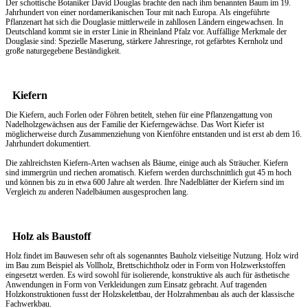
Der schottische Botaniker David Douglas brachte den nach ihm benannten Baum im 19.
Jahrhundert von einer nordamerikanischen Tour mit nach Europa. Als eingeführte
Pflanzenart hat sich die Douglasie mittlerweile in zahllosen Ländern eingewachsen. In
Deutschland kommt sie in erster Linie in Rheinland Pfalz vor. Auffällige Merkmale der
Douglasie sind: Spezielle Maserung, stärkere Jahresringe, rot gefärbtes Kernholz und
große naturgegebene Beständigkeit.
Kiefern
Die Kiefern, auch Forlen oder Föhren betitelt, stehen für eine Pflanzengattung von
Nadelholzgewächsen aus der Familie der Kieferngewächse. Das Wort Kiefer ist
möglicherweise durch Zusammenziehung von Kienföhre entstanden und ist erst ab dem 16.
Jahrhundert dokumentiert.
Die zahlreichsten Kiefern-Arten wachsen als Bäume, einige auch als Sträucher. Kiefern
sind immergrün und riechen aromatisch. Kiefern werden durchschnittlich gut 45 m hoch
und können bis zu in etwa 600 Jahre alt werden. Ihre Nadelblätter der Kiefern sind im
Vergleich zu anderen Nadelbäumen ausgesprochen lang.
Holz als Baustoff
Holz findet im Bauwesen sehr oft als sogenanntes Bauholz vielseitige Nutzung. Holz wird
im Bau zum Beispiel als Vollholz, Brettschichtholz oder in Form von Holzwerkstoffen
eingesetzt werden. Es wird sowohl für isolierende, konstruktive als auch für ästhetische
Anwendungen in Form von Verkleidungen zum Einsatz gebracht. Auf tragenden
Holzkonstruktionen fusst der Holzskelettbau, der Holzrahmenbau als auch der klassische
Fachwerkbau.