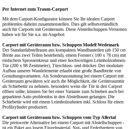
Per Internet zum Traum-Carport
Mit dem
Carport-Konfigurator
können Sie Ihr idealen Carport
problemlos daheim zusammenstellen. Dies gilt selbstvertändlich
auch für Carports mit Geräteraum. Diese Abstellschuppen-Versionen
haben wir für Sie u.a. im Angebot:
Carport mit Geräteraum bzw. Schuppen Modell Wedemark
Der Standardabstellraum aus kompakten Wandbauteilen (ab 150 cm
Breite aus zwei Teilen bestehend), einem Fenster ( 100 x 78 cm) mit
einfachem Sprossenkreuz und einer hochwertigen Leimholzrahmen-
Tür (200 x 98 Zentimeter), Türschloss- und drücker. Der modulare
Aufbau unserer Wandelemente erlaubt eine große Bandbreite von
Gestaltungsvarianten. Als Sonderausstattung bei einem
Carport
mit
Geräteraum gewähren wir auch die Möglichkeit, die Geräteraumtür
als Schiebetür zu nehmen. besonders wenn die Tür in den Carport
öffnen sollte, können Sie bei einer Variante zum Schieben auch bei
geparktem Auto problemlos in den Abstellraum gelangen. Die
Schiebetür wird mit einem Leimholzrahmen inkl. Schloss für einen
Profilzylinder produziert.
Carport mit Geräteraum bzw. Schuppen vom Typ Allertal
Die preiswerte Alternative bei einem Carport mit Abstellschuppen -
ist ein Paket aus losem Einzelmaterial, Nut- und Federbrettern von