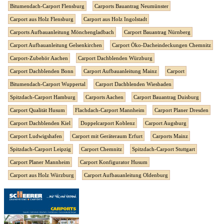
Bitumendach-Carport Flensburg
Carports Bauantrag Neumünster
Carport aus Holz Flensburg
Carport aus Holz Ingolstadt
Carports Aufbauanleitung Mönchengladbach
Carport Bauantrag Nürnberg
Carport Aufbauanleitung Gelsenkirchen
Carport Öko-Dacheindeckungen Chemnitz
Carport-Zubehör Aachen
Carport Dachblenden Würzburg
Carport Dachblenden Bonn
Carport Aufbauanleitung Mainz
Carport
Bitumendach-Carport Wuppertal
Carport Dachblenden Wiesbaden
Spitzdach-Carport Hamburg
Carports Aachen
Carport Bauantrag Duisburg
Carport Qualität Husum
Flachdach-Carport Mannheim
Carport Planer Dresden
Carport Dachblenden Kiel
Doppelcarport Koblenz
Carport Augsburg
Carport Ludwigshafen
Carport mit Geräteraum Erfurt
Carports Mainz
Spitzdach-Carport Leipzig
Carport Chemnitz
Spitzdach-Carport Stuttgart
Carport Planer Mannheim
Carport Konfigurator Husum
Carport aus Holz Würzburg
Carport Aufbauanleitung Oldenburg