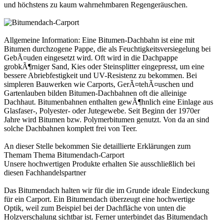
und höchstens zu kaum wahrnehmbaren Regengeräuschen.
Allgemeine Information: Eine Bitumen-Dachbahn ist eine mit
Bitumen durchzogene Pappe, die als Feuchtigkeitsversiegelung bei
GebÃ¤uden eingesetzt wird. Oft wird in die Dachpappe
grobkÃ¶rniger Sand, Kies oder Steinsplitter eingepresst, um eine
bessere Abriebfestigkeit und UV-Resistenz zu bekommen. Bei
simpleren Bauwerken wie Carports, GerÃ¤tehÃ¤uschen und
Gartenlauben bilden Bitumen-Dachbahnen oft die alleinige
Dachhaut. Bitumenbahnen enthalten gewÃ¶hnlich eine Einlage aus
Glasfaser-, Polyester- oder Jutegewebe. Seit Beginn der 1970er
Jahre wird Bitumen bzw. Polymerbitumen genutzt. Von da an sind
solche Dachbahnen komplett frei von Teer.
An dieser Stelle bekommen Sie detaillierte Erklärungen zum
Themam Thema
Bitumendach-Carport
Unsere hochwertigen Produkte erhalten Sie ausschließlich bei
diesen
Fachhandelspartner
Das Bitumendach halten wir für die im Grunde ideale Eindeckung
für ein Carport. Ein Bitumendach überzeugt eine hochwertige
Optik, weil zum Beispiel bei der Dachfläche von unten die
Holzverschalung sichtbar ist. Ferner unterbindet das Bitumendach