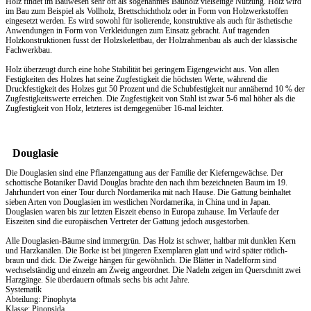
Holz findet im Bauwesen sehr oft als sogenanntes Bauholz vielseitige Nutzung. Holz wird
im Bau zum Beispiel als Vollholz, Brettschichtholz oder in Form von Holzwerkstoffen
eingesetzt werden. Es wird sowohl für isolierende, konstruktive als auch für ästhetische
Anwendungen in Form von Verkleidungen zum Einsatz gebracht. Auf tragenden
Holzkonstruktionen fusst der Holzskelettbau, der Holzrahmenbau als auch der klassische
Fachwerkbau.
Holz überzeugt durch eine hohe Stabilität bei geringem Eigengewicht aus. Von allen
Festigkeiten des Holzes hat seine Zugfestigkeit die höchsten Werte, während die
Druckfestigkeit des Holzes gut 50 Prozent und die Schubfestigkeit nur annähernd 10 % der
Zugfestigkeitswerte erreichen. Die Zugfestigkeit von Stahl ist zwar 5-6 mal höher als die
Zugfestigkeit von Holz, letzteres ist demgegenüber 16-mal leichter.
Douglasie
Die Douglasien sind eine Pflanzengattung aus der Familie der Kieferngewächse. Der
schottische Botaniker David Douglas brachte den nach ihm bezeichneten Baum im 19.
Jahrhundert von einer Tour durch Nordamerika mit nach Hause. Die Gattung beinhaltet
sieben Arten von Douglasien im westlichen Nordamerika, in China und in Japan.
Douglasien waren bis zur letzten Eiszeit ebenso in Europa zuhause. Im Verlaufe der
Eiszeiten sind die europäischen Vertreter der Gattung jedoch ausgestorben.
Alle Douglasien-Bäume sind immergrün. Das Holz ist schwer, haltbar mit dunklen Kern
und Harzkanälen. Die Borke ist bei jüngeren Exemplaren glatt und wird später rötlich-
braun und dick. Die Zweige hängen für gewöhnlich. Die Blätter in Nadelform sind
wechselständig und einzeln am Zweig angeordnet. Die Nadeln zeigen im Querschnitt zwei
Harzgänge. Sie überdauern oftmals sechs bis acht Jahre.
Systematik
Abteilung: Pinophyta
Klasse: Pinopsida