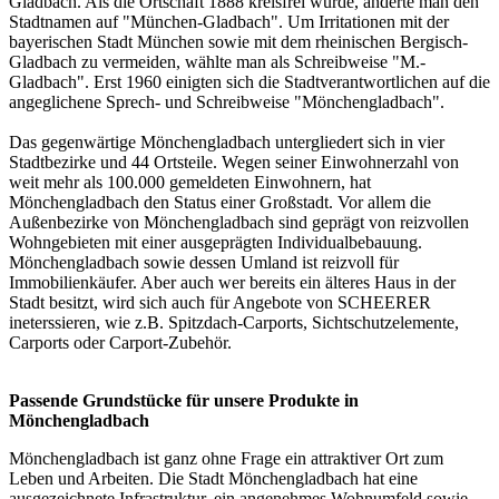
Gladbach. Als die Ortschaft 1888 kreisfrei wurde, änderte man den
Stadtnamen auf "München-Gladbach". Um Irritationen mit der
bayerischen Stadt München sowie mit dem rheinischen Bergisch-
Gladbach zu vermeiden, wählte man als Schreibweise "M.-
Gladbach". Erst 1960 einigten sich die Stadtverantwortlichen auf die
angeglichene Sprech- und Schreibweise "Mönchengladbach".
Das gegenwärtige Mönchengladbach untergliedert sich in vier
Stadtbezirke und 44 Ortsteile. Wegen seiner Einwohnerzahl von
weit mehr als 100.000 gemeldeten Einwohnern, hat
Mönchengladbach den Status einer Großstadt. Vor allem die
Außenbezirke von Mönchengladbach sind geprägt von reizvollen
Wohngebieten mit einer ausgeprägten Individualbebauung.
Mönchengladbach sowie dessen Umland ist reizvoll für
Immobilienkäufer. Aber auch wer bereits ein älteres Haus in der
Stadt besitzt, wird sich auch für Angebote von SCHEERER
ineterssieren, wie z.B. Spitzdach-Carports, Sichtschutzelemente,
Carports
oder Carport-Zubehör.
Passende Grundstücke für unsere Produkte in
Mönchengladbach
Mönchengladbach ist ganz ohne Frage ein attraktiver Ort zum
Leben und Arbeiten. Die Stadt Mönchengladbach hat eine
ausgezeichnete Infrastruktur, ein angenehmes Wohnumfeld sowie