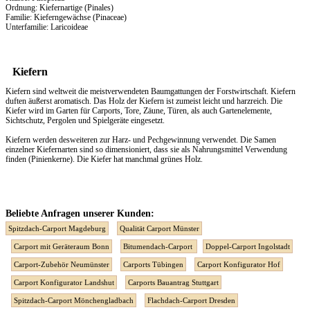
Ordnung: Kiefernartige (Pinales)
Familie: Kieferngewächse (Pinaceae)
Unterfamilie: Laricoideae
Kiefern
Kiefern sind weltweit die meistverwendeten Baumgattungen der Forstwirtschaft. Kiefern
duften äußerst aromatisch. Das
Holz
der Kiefern ist zumeist leicht und harzreich. Die
Kiefer wird im Garten für Carports, Tore, Zäune, Türen, als auch Gartenelemente,
Sichtschutz, Pergolen und Spielgeräte eingesetzt.
Kiefern werden desweiteren zur Harz- und Pechgewinnung verwendet. Die Samen
einzelner Kiefernarten sind so dimensioniert, dass sie als Nahrungsmittel Verwendung
finden (Pinienkerne). Die Kiefer hat manchmal grünes Holz.
Beliebte Anfragen unserer Kunden:
Spitzdach-Carport Magdeburg
Qualität Carport Münster
Carport mit Geräteraum Bonn
Bitumendach-Carport
Doppel-Carport Ingolstadt
Carport-Zubehör Neumünster
Carports Tübingen
Carport Konfigurator Hof
Carport Konfigurator Landshut
Carports Bauantrag Stuttgart
Spitzdach-Carport Mönchengladbach
Flachdach-Carport Dresden