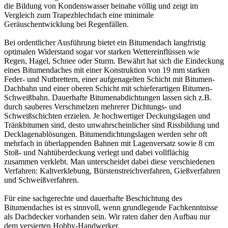
die Bildung von Kondenswasser beinahe völlig und zeigt im
Vergleich zum Trapezblechdach eine minimale
Geräuschentwicklung bei Regenfällen.
Bei ordentlicher Ausführung bietet ein Bitumendach langfristig
optimalen Widerstand sogar vor starken Wettereinflüssen wie
Regen, Hagel, Schnee oder Sturm. Bewährt hat sich die Eindeckung
eines Bitumendaches mit einer Konstruktion von 19 mm starken
Feder- und Nutbrettern, einer aufgenagelten Schicht mit Bitumen-
Dachbahn und einer oberen Schicht mit schieferartigen Bitumen-
Schweißbahn. Dauerhafte Bitumenabdichtungen lassen sich z.B.
durch sauberes Verschmelzen mehrerer Dichtungs- und
Schweißschichten erzielen. Je hochwertiger Deckungslagen und
Tränkbitumen sind, desto unwahrscheinlicher sind Rissbildung und
Decklagenablösungen. Bitumendichtungslagen werden sehr oft
mehrfach in überlappenden Bahnen mit Lagenversatz sowie 8 cm
Stoß- und Nahtüberdeckung verlegt und dabei vollflächig
zusammen verklebt. Man unterscheidet dabei diese verschiedenen
Verfahren: Kaltverklebung, Bürstenstreichverfahren, Gießverfahren
und Schweißverfahren.
Für eine sachgerechte und dauerhafte Beschichtung des
Bitumendaches ist es sinnvoll, wenn grundlegende Fachkenntnisse
als Dachdecker vorhanden sein. Wir raten daher den Aufbau nur
dem versierten Hobby-Handwerker.