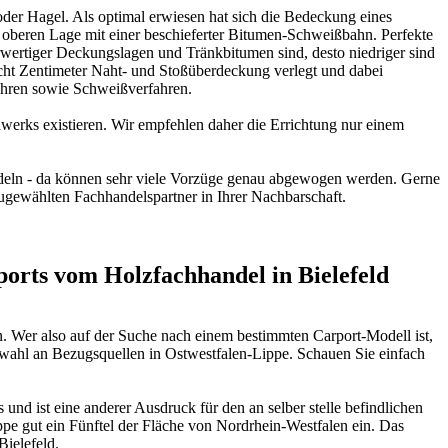
oder Hagel. Als optimal erwiesen hat sich die Bedeckung eines
 oberen Lage mit einer beschieferter Bitumen-Schweißbahn. Perfekte
wertiger Deckungslagen und Tränkbitumen sind, desto niedriger sind
ht Zentimeter Naht- und Stoßüberdeckung verlegt und dabei
fahren sowie Schweißverfahren.
werks existieren. Wir empfehlen daher die Errichtung nur einem
indeln - da können sehr viele Vorzüge genau abgewogen werden. Gerne
 augewählten
Fachhandelspartner in Ihrer Nachbarschaft
.
rts vom Holzfachhandel in Bielefeld
. Wer also auf der Suche nach einem bestimmten Carport-Modell ist,
swahl an Bezugsquellen in Ostwestfalen-Lippe. Schauen Sie einfach
d ist eine anderer Ausdruck für den an selber stelle befindlichen
e gut ein Fünftel der Fläche von Nordrhein-Westfalen ein. Das
Bielefeld.