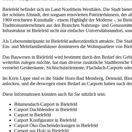
Bielefeld befindet sich im Land Nordrhein-Westfalen. Die Stadt biete
der schönen Altstadt, den sorgsam renovierten Patrizierhäusern, der a
1969 errichteten Kunsthalle - einem Highlight der Moderne -, ist Bielef
Traditionsunternehmen aus den Branchen Nahrungs- und Genussmittel,
Infrastruktur ist Bielefeld nicht nur einfacher Universitätsstandort, s
Als Lebensmittelpunkt ist Bielefeld außerordentlich attraktiv. Die Sta
Ein- und Mehrfamilienhäuser dominieren die Wohnquartiere von Biele
Das Bauwesen in Bielefeld wird bestimmt durch den Bedarf des Gebiet
weiterhin zulegen möchte, hat man diverse zusätzliche Stadtbereic
vermehrt Geräteräume, Sichtschutzelemente, Flachdach-Carports ode
Im Kreis Lippe sind es die Städte Horn-Bad Meinberg, Detmold, Blo
anlocken, und die deswegen einen Bedarf an Carports haben nach der
Diese Informationen könnten auch für Sie nützlich sein:
Bitumendach-Carport in Bielefeld
Carport Dachblenden in Bielefeld
Carport in Bielefeld
Carport Konfigurator in Bielefeld
Carport Öko-Dacheindeckungen in Bielefeld
Carport aus Holz in Bielefeld