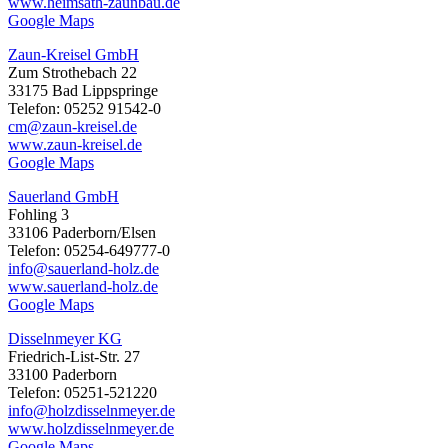
www.heimsath-zaunbau.de
Google Maps
Zaun-Kreisel GmbH
Zum Strothebach 22
33175 Bad Lippspringe
Telefon: 05252 91542-0
cm@zaun-kreisel.de
www.zaun-kreisel.de
Google Maps
Sauerland GmbH
Fohling 3
33106 Paderborn/Elsen
Telefon: 05254-649777-0
info@sauerland-holz.de
www.sauerland-holz.de
Google Maps
Disselnmeyer KG
Friedrich-List-Str. 27
33100 Paderborn
Telefon: 05251-521220
info@holzdisselnmeyer.de
www.holzdisselnmeyer.de
Google Maps