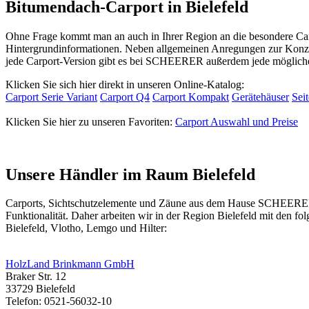
Bitumendach-Carport in Bielefeld
Ohne Frage kommt man an auch in Ihrer Region an die besondere Car
Hintergrundinformationen. Neben allgemeinen Anregungen zur Konzept
jede Carport-Version gibt es bei SCHEERER außerdem jede mögliche 
Klicken Sie sich hier direkt in unseren Online-Katalog:
Carport Serie Variant
Carport Q4
Carport Kompakt
Gerätehäuser
Sei
Klicken Sie hier zu unseren Favoriten:
Carport Auswahl und Preise
Unsere Händler im Raum Bielefeld
Carports,
Sichtschutzelemente
und Zäune aus dem Hause SCHEERER erh
Funktionalität. Daher arbeiten wir in der Region Bielefeld mit den 
Bielefeld, Vlotho, Lemgo und Hilter:
HolzLand Brinkmann GmbH
Braker Str. 12
33729 Bielefeld
Telefon: 0521-56032-10