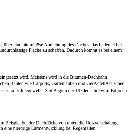
gt über eine bituminöse Abdichtung des Daches, das bedeutet bei
undurchlässige Fläche zu schaffen. Dadurch kommt es bei einem
eingesetzt wird. Meistens wird in die Bitumen-Dachbahn
tzlichen Bauten wie Carports, Gartenlauben und GerÃ¤tehÃ¤uschen
ester- oder Jutegewebe. Seit Beginn der 1970er Jahre wird Bitumen
zum Beispiel bei der Dachfläche von unten die Holzverschalung
h eine nierdrige Lärmentwicklung bei Regenfällen.