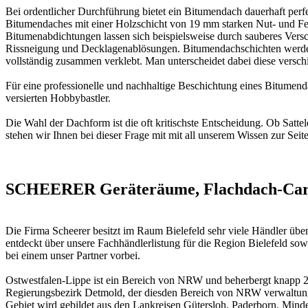
Bei ordentlicher Durchführung bietet ein Bitumendach dauerhaft perf
Bitumendaches mit einer Holzschicht von 19 mm starken Nut- und Fed
Bitumenabdichtungen lassen sich beispielsweise durch sauberes Vers
Rissneigung und Decklagenablösungen. Bitumendachschichten werden
vollständig zusammen verklebt. Man unterscheidet dabei diese versc
Für eine professionelle und nachhaltige Beschichtung eines Bitumen
versierten Hobbybastler.
Die Wahl der Dachform ist die oft kritischste Entscheidung. Ob Sat
stehen wir Ihnen bei dieser Frage mit mit all unserem Wissen zur Sei
SCHEERER Geräteräume, Flachdach-Carpor
Die Firma Scheerer besitzt im Raum Bielefeld sehr viele Händler üb
entdeckt über unsere Fachhändlerlistung für die Region Bielefeld so
bei einem unser Partner vorbei.
Ostwestfalen-Lippe ist ein Bereich von NRW und beherbergt knapp 2,1
Regierungsbezirk Detmold, der diesden Bereich von NRW verwaltungs
Gebiet wird gebildet aus den Lankreisen Gütersloh, Paderborn, Minde