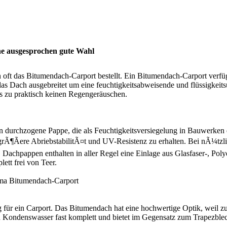
e ausgesprochen gute Wahl
 oft das Bitumendach-Carport bestellt. Ein Bitumendach-Carport verfü
 Dach ausgebreitet um eine feuchtigkeitsabweisende und flüssigkeits
 zu praktisch keinen Regengeräuschen.
 durchzogene Pappe, die als Feuchtigkeitsversiegelung in Bauwerken 
e grÃ¶Ãere AbriebstabilitÃ¤t und UV-Resistenz zu erhalten. Bei nÃ¼
achpappen enthalten in aller Regel eine Einlage aus Glasfaser-, Poly
tt frei von Teer.
ema
Bitumendach-Carport
ng für ein Carport. Das Bitumendach hat eine hochwertige Optik, weil 
n Kondenswasser fast komplett und bietet im Gegensatz zum Trapezblec