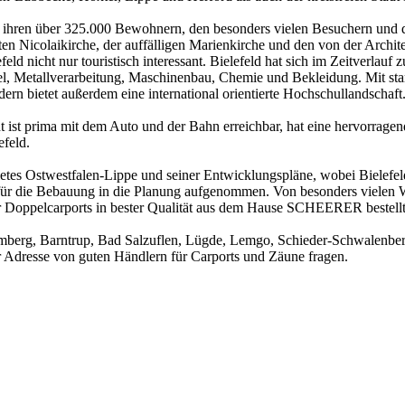
t ihren über 325.000 Bewohnern, den besonders vielen Besuchern und de
lten Nicolaikirche, der auffälligen Marienkirche und den von der Archit
eld nicht nur touristisch interessant. Bielefeld hat sich im Zeitverlauf 
 Metallverarbeitung, Maschinenbau, Chemie und Bekleidung. Mit stark
ondern bietet außerdem eine international orientierte Hochschullandschaft
dt ist prima mit dem Auto und der Bahn erreichbar, hat eine hervorragend
feld.
es Ostwestfalen-Lippe und seiner Entwicklungspläne, wobei Bielefeld ei
he für die Bebauung in die Planung aufgenommen. Von besonders viele
r Doppelcarports in bester Qualität aus dem Hause SCHEERER bestellt
mberg, Barntrup, Bad Salzuflen, Lügde, Lemgo, Schieder-Schwalenberg
 Adresse von guten Händlern für Carports und Zäune fragen.