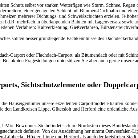
ekten Schutz selbst vor starken Wetterflgen wie Sturm, Schnee, Regen 
erbrettern, einer genagelten Schicht mit Bitumen-Dachbahn und einer
chmelzen mehrerer Dichtungs- und Schweißschichten erzielen. Je höher
 i.d.R. mehrfach in überlappenden Bahnen mit Lagenversatz sowie ac
hiedenen Verfahren: Kaltverklebung, Gießverfahren, Bürstenstreichver
daches sollten besser grundlegende Fachkenntnisse des Dachdeckerhand
teldach-Carport oder Flachdach-Carport, als Bitumendach oder mit Sch
te. Bei akuten Fragestellungen unterstützen Sie aber auch gerne unsere
ts, Sichtschutzelemente oder Doppelcarpo
er die Hauseigentümer unsere exzellenten Carportmodelle kaufen können
wie den Landkreisen Lippe, Gütersloh und Herford eine ordentliche Au
 Mio. Bewohner. Sie befindet sich im Nordosten dieses Bundeslandes un
technisch definiert. Von der Ausdehnung her nimmt Ostwestfalen-Lipp
n-Lübbecke, Höxter, Lippe und Herford als auch der kreisfreien Stadt 