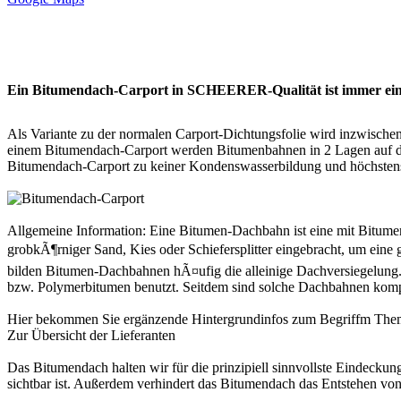
Ein Bitumendach-Carport in SCHEERER-Qualität ist immer ein
Als Variante zu der normalen Carport-Dichtungsfolie wird inzwischen
einem Bitumendach-Carport werden Bitumenbahnen in 2 Lagen auf das
Bitumendach-
Carport
zu keiner Kondenswasserbildung und höchstens
Allgemeine Information: Eine Bitumen-Dachbahn ist eine mit Bitumen
grobkÃ¶rniger Sand, Kies oder Schiefersplitter eingebracht, um ein
bilden Bitumen-Dachbahnen hÃ¤ufig die alleinige Dachversiegelung. D
bzw. Polymerbitumen benutzt. Seitdem sind solche Dachbahnen komple
Hier bekommen Sie ergänzende Hintergrundinfos zum Begriffm Th
Zur Übersicht der
Lieferanten
Das Bitumendach halten wir für die prinzipiell sinnvollste Eindecku
sichtbar ist. Außerdem verhindert das Bitumendach das Entstehen vo