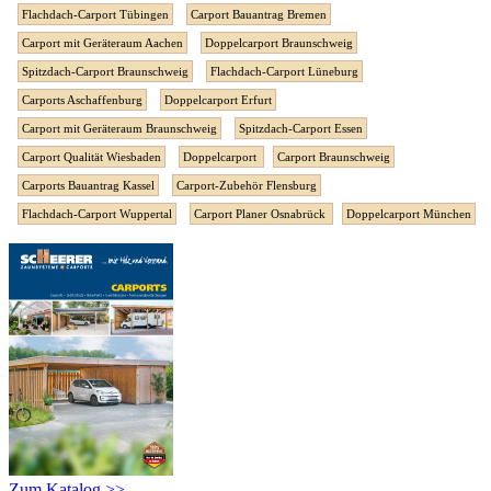
Flachdach-Carport Tübingen
Carport Bauantrag Bremen
Carport mit Geräteraum Aachen
Doppelcarport Braunschweig
Spitzdach-Carport Braunschweig
Flachdach-Carport Lüneburg
Carports Aschaffenburg
Doppelcarport Erfurt
Carport mit Geräteraum Braunschweig
Spitzdach-Carport Essen
Carport Qualität Wiesbaden
Doppelcarport
Carport Braunschweig
Carports Bauantrag Kassel
Carport-Zubehör Flensburg
Flachdach-Carport Wuppertal
Carport Planer Osnabrück
Doppelcarport München
Zum Katalog >>