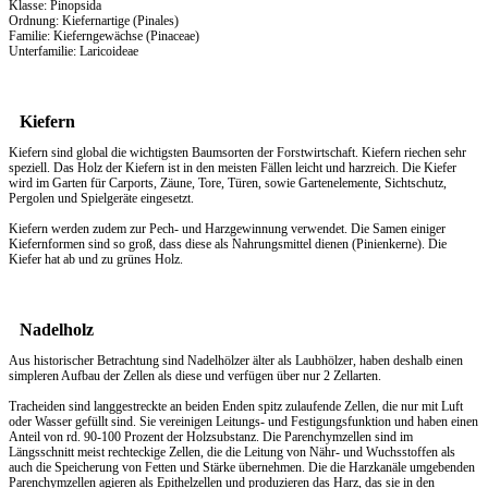
Klasse: Pinopsida
Ordnung: Kiefernartige (Pinales)
Familie: Kieferngewächse (Pinaceae)
Unterfamilie: Laricoideae
Kiefern
Kiefern sind global die wichtigsten Baumsorten der Forstwirtschaft. Kiefern riechen sehr
speziell. Das
Holz
der Kiefern ist in den meisten Fällen leicht und harzreich. Die Kiefer
wird im Garten für Carports, Zäune, Tore, Türen, sowie Gartenelemente, Sichtschutz,
Pergolen und Spielgeräte eingesetzt.
Kiefern werden zudem zur Pech- und Harzgewinnung verwendet. Die Samen einiger
Kiefernformen sind so groß, dass diese als Nahrungsmittel dienen (Pinienkerne). Die
Kiefer hat ab und zu grünes Holz.
Nadelholz
Aus historischer Betrachtung sind Nadelhölzer älter als Laubhölzer, haben deshalb einen
simpleren Aufbau der Zellen als diese und verfügen über nur 2 Zellarten.
Tracheiden sind langgestreckte an beiden Enden spitz zulaufende Zellen, die nur mit Luft
oder Wasser gefüllt sind. Sie vereinigen Leitungs- und Festigungsfunktion und haben einen
Anteil von rd. 90-100 Prozent der Holzsubstanz. Die Parenchymzellen sind im
Längsschnitt meist rechteckige Zellen, die die Leitung von Nähr- und Wuchsstoffen als
auch die Speicherung von Fetten und Stärke übernehmen. Die die Harzkanäle umgebenden
Parenchymzellen agieren als Epithelzellen und produzieren das Harz, das sie in den