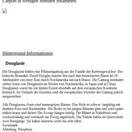
Carport in wenigen Minuten zusammen.
Hintergrund-Informationen
Douglasie
Die Douglasien bilden eine Pflanzengattung aus der Familie der Kieferngewächse. Der
britische Botaniker David Douglas brachte den nach ihm bezeichneten Baum im 19.
Jahrhundert von einer Tour durch Nordamerika mit nach Hause. Die Gattung beinhaltet
sieben Arten von Douglasien im Westen von Nordamerika, in Japan und in China.
Douglasien waren bis zur letzten Eiszeit ebenfalls auf dem europäischen Kontinent
heimisch. Im Verlaufe der Eiszeiten sind die europäischen Vertreter der Gattung jedoch
ausgestorben.
Alle Douglasien-Arten sind immergrüner Bäume. Das Holz ist schwer, langlebig mit
dunklen Kern und Harzkanälen. Die Borke ist bei jungen Bäumen glatt und wird später
rötlich-braun und dicker. Die Zweige hängen häufig. Die Blätter in Nadelform sind
wechselständig und vereinzelt am Zweig angebracht. Die Nadeln haben im Querschnitt
zwei Harzgänge. Sie halten meistens sechs bis acht Jahre.
Systematik
Abteilung: Pinophyta