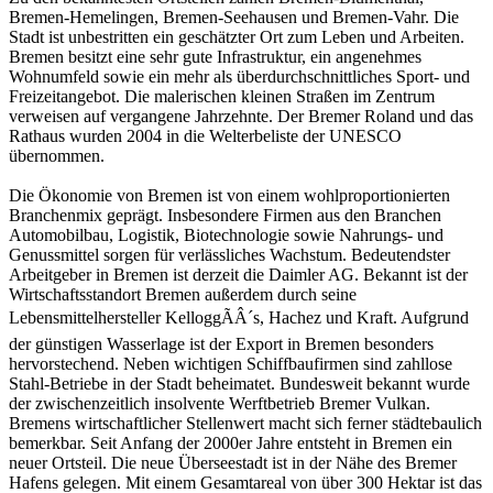
Bremen-Hemelingen, Bremen-Seehausen und Bremen-Vahr. Die
Stadt ist unbestritten ein geschätzter Ort zum Leben und Arbeiten.
Bremen besitzt eine sehr gute Infrastruktur, ein angenehmes
Wohnumfeld sowie ein mehr als überdurchschnittliches Sport- und
Freizeitangebot. Die malerischen kleinen Straßen im Zentrum
verweisen auf vergangene Jahrzehnte. Der Bremer Roland und das
Rathaus wurden 2004 in die Welterbeliste der UNESCO
übernommen.
Die Ökonomie von Bremen ist von einem wohlproportionierten
Branchenmix geprägt. Insbesondere Firmen aus den Branchen
Automobilbau, Logistik, Biotechnologie sowie Nahrungs- und
Genussmittel sorgen für verlässliches Wachstum. Bedeutendster
Arbeitgeber in Bremen ist derzeit die Daimler AG. Bekannt ist der
Wirtschaftsstandort Bremen außerdem durch seine
Lebensmittelhersteller KelloggÃÂ´s, Hachez und Kraft. Aufgrund
der günstigen Wasserlage ist der Export in Bremen besonders
hervorstechend. Neben wichtigen Schiffbaufirmen sind zahllose
Stahl-Betriebe in der Stadt beheimatet. Bundesweit bekannt wurde
der zwischenzeitlich insolvente Werftbetrieb Bremer Vulkan.
Bremens wirtschaftlicher Stellenwert macht sich ferner städtebaulich
bemerkbar. Seit Anfang der 2000er Jahre entsteht in Bremen ein
neuer Ortsteil. Die neue Überseestadt ist in der Nähe des Bremer
Hafens gelegen. Mit einem Gesamtareal von über 300 Hektar ist das