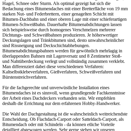
Hagel, Schnee oder Sturm. Als optimal gezeigt hat sich die
Bedachung eines Bitumendaches mit einer Bretterfläche von 19 mm
starken Nut- und Federbrettern, einer genagelten Schicht mit
Bitumen-Dachbahn und einer oberen Lage mit einer schieferartigen
Bitumen-Schweißbahn. Dauerhafte Bitumenabdichtungen lassen
sich beispielsweise durch homogenes Verschmelzen mehrerer
Dichtungs- und Schweißbahnen produzieren. Je höherwertiger
Deckungslagen und Tränkbitumen sind, desto unwahrscheinlicher
sind Rissneigung und Deckschichtabhebungen.
Bitumenabdichtungsbahnen werden für gewöhnlich mehrlagig in
überlappenden Bahnen mit Lagenversatz und 8 Zentimeter Stoß-
und Nahtüberdeckung verlegt und vollständig zusammen verklebt.
Man differenziert dabei diese verschiedenen Verfahren:
Kaltselbstklebeverfahren, Gießverfahren, Schweißverfahren und
Bürstenstreichverfahren.
Für die fachgerechte und unverwüstliche Installation eines
Bitumendaches ist es sinnvoll, wenn grundlegende Fachkenntnisse
der Arbeit eines Dachdeckers vorhanden sein. Wir empfehlen
deshalb die Errichtung nur dem erfahrenen Hobby-Handwerker.
Die Wahl der Dachgestaltung ist die wahrscheinlich weitreichendste
Entscheidung. Ob Flachdach-Carport oder Satteldach-Carport, als
Bitumendach oder mit Schindeln - da können etliche Vorteile
detailliert abgewogen werden. Sehr gerne stehen wir unseren