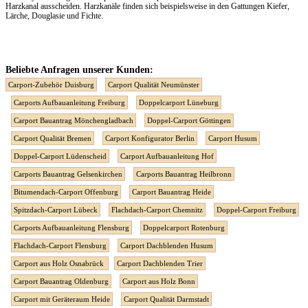
Harzkanal ausscheiden. Harzkanäle finden sich beispielsweise in den Gattungen Kiefer,
Lärche, Douglasie und Fichte.
Beliebte Anfragen unserer Kunden:
Carport-Zubehör Duisburg
Carport Qualität Neumünster
Carports Aufbauanleitung Freiburg
Doppelcarport Lüneburg
Carport Bauantrag Mönchengladbach
Doppel-Carport Göttingen
Carport Qualität Bremen
Carport Konfigurator Berlin
Carport Husum
Doppel-Carport Lüdenscheid
Carport Aufbauanleitung Hof
Carports Bauantrag Gelsenkirchen
Carports Bauantrag Heilbronn
Bitumendach-Carport Offenburg
Carport Bauantrag Heide
Spitzdach-Carport Lübeck
Flachdach-Carport Chemnitz
Doppel-Carport Freiburg
Carports Aufbauanleitung Flensburg
Doppelcarport Rotenburg
Flachdach-Carport Flensburg
Carport Dachblenden Husum
Carport aus Holz Osnabrück
Carport Dachblenden Trier
Carport Bauantrag Oldenburg
Carport aus Holz Bonn
Carport mit Geräteraum Heide
Carport Qualität Darmstadt