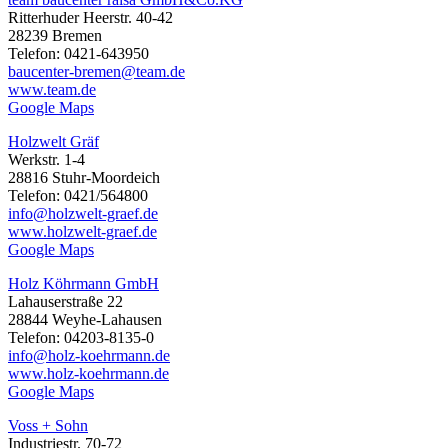
Ritterhuder Heerstr. 40-42
28239 Bremen
Telefon: 0421-643950
baucenter-bremen@team.de
www.team.de
Google Maps
Holzwelt Gräf
Werkstr. 1-4
28816 Stuhr-Moordeich
Telefon: 0421/564800
info@holzwelt-graef.de
www.holzwelt-graef.de
Google Maps
Holz Köhrmann GmbH
Lahauserstraße 22
28844 Weyhe-Lahausen
Telefon: 04203-8135-0
info@holz-koehrmann.de
www.holz-koehrmann.de
Google Maps
Voss + Sohn
Industriestr. 70-72