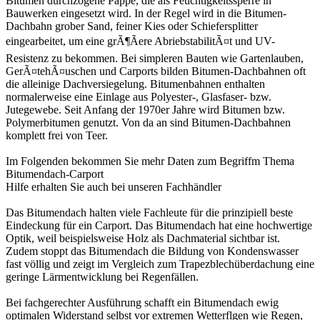
Bitumen durchzogene Pappe, die als Feuchtigkeitssperre in
Bauwerken eingesetzt wird. In der Regel wird in die Bitumen-
Dachbahn grober Sand, feiner Kies oder Schiefersplitter
eingearbeitet, um eine grÃ¶Ãere AbriebstabilitÃ¤t und UV-
Resistenz zu bekommen. Bei simpleren Bauten wie Gartenlauben,
GerÃ¤tehÃ¤uschen und Carports bilden Bitumen-Dachbahnen oft
die alleinige Dachversiegelung. Bitumenbahnen enthalten
normalerweise eine Einlage aus Polyester-, Glasfaser- bzw.
Jutegewebe. Seit Anfang der 1970er Jahre wird Bitumen bzw.
Polymerbitumen genutzt. Von da an sind Bitumen-Dachbahnen
komplett frei von Teer.
Im Folgenden bekommen Sie mehr Daten zum Begriffm Thema
Bitumendach-Carport
Hilfe erhalten Sie auch bei unseren
Fachhändler
Das Bitumendach halten viele Fachleute für die prinzipiell beste
Eindeckung für ein Carport. Das Bitumendach hat eine hochwertige
Optik, weil beispielsweise Holz als Dachmaterial sichtbar ist.
Zudem stoppt das Bitumendach die Bildung von Kondenswasser
fast völlig und zeigt im Vergleich zum Trapezblechüberdachung eine
geringe Lärmentwicklung bei Regenfällen.
Bei fachgerechter Ausführung schafft ein Bitumendach ewig
optimalen Widerstand selbst vor extremen Wetterflgen wie Regen,