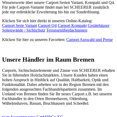
Wissenswerte über unsere Carport-Serien Variant, Kompakt und Q4.
Für jede Carport-Variante findet man bei SCHEERER zusätzlich
jede nur erdenkliche Erweiterung bis hin zur Sonderlösung.
Klicken Sie sich hier direkt in unseren Online-Katalog:
Carport Serie Variant
Carport Q4
Carport Kompakt
Gerätehäuser
Seitenwände / Sichtschutz
Terrassenüberdachungen
Klicken Sie hier zu unseren Favoriten:
Carport Auswahl und Preise
Unsere Händler im Raum Bremen
Carports,
Sichtschutzelemente
und
Zäune
von SCHEERER erhalten
Sie in führenden Holzfachmärkten. Unsere Kunden haben einen
hohen Anspruch in Hinblick auf Qualität, Haltbarkeit, Optik und
Funktionalität. Daher arbeiten wir in der Region Bremen mit den
folgenden ausgesuchten Fachhandelspartnern zusammen. Im
Umland von Bremen finden Sie Ihr neues
Carport
z.B. bei unseren
Fachhändler in den Orten Bremerhaven, Oldenburg,
Wilhelmshaven, Basum, Bruchhausen und Scheeßel:
team baucenter raisa GmbH&Co.KG