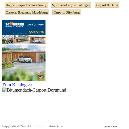
Doppel-Carport Braunschweig
Spitzdach-Carport Tübingen
Carport Bochum
Carports Bauantrag Magdeburg
Carports Offenburg
Zum Katalog >>
Copyright 2024 - SCHEERER
Komfortzäune
Impressum
|
Datenschutz
gazasceesx