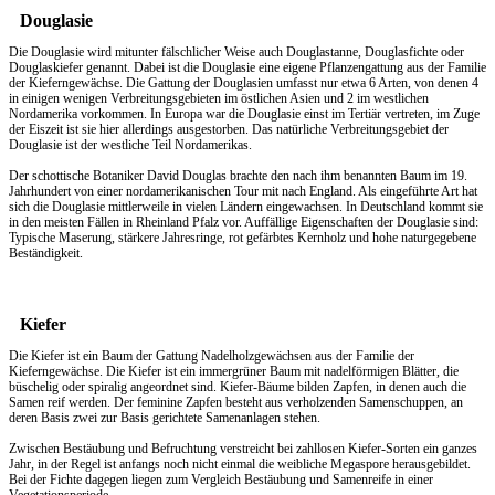
Douglasie
Die Douglasie wird mitunter fälschlicher Weise auch Douglastanne, Douglasfichte oder
Douglaskiefer genannt. Dabei ist die Douglasie eine eigene Pflanzengattung aus der Familie
der Kieferngewächse. Die Gattung der Douglasien umfasst nur etwa 6 Arten, von denen 4
in einigen wenigen Verbreitungsgebieten im östlichen Asien und 2 im westlichen
Nordamerika vorkommen. In Europa war die Douglasie einst im Tertiär vertreten, im Zuge
der Eiszeit ist sie hier allerdings ausgestorben. Das natürliche Verbreitungsgebiet der
Douglasie ist der westliche Teil Nordamerikas.
Der schottische Botaniker David Douglas brachte den nach ihm benannten Baum im 19.
Jahrhundert von einer nordamerikanischen Tour mit nach England. Als eingeführte Art hat
sich die Douglasie mittlerweile in vielen Ländern eingewachsen. In Deutschland kommt sie
in den meisten Fällen in Rheinland Pfalz vor. Auffällige Eigenschaften der Douglasie sind:
Typische Maserung, stärkere Jahresringe, rot gefärbtes Kernholz und hohe naturgegebene
Beständigkeit.
Kiefer
Die Kiefer ist ein Baum der Gattung Nadelholzgewächsen aus der Familie der
Kieferngewächse. Die Kiefer ist ein immergrüner Baum mit nadelförmigen Blätter, die
büschelig oder spiralig angeordnet sind. Kiefer-Bäume bilden Zapfen, in denen auch die
Samen reif werden. Der feminine Zapfen besteht aus verholzenden Samenschuppen, an
deren Basis zwei zur Basis gerichtete Samenanlagen stehen.
Zwischen Bestäubung und Befruchtung verstreicht bei zahllosen Kiefer-Sorten ein ganzes
Jahr, in der Regel ist anfangs noch nicht einmal die weibliche Megaspore herausgebildet.
Bei der Fichte dagegen liegen zum Vergleich Bestäubung und Samenreife in einer
Vegetationsperiode.