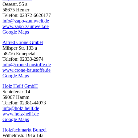
Oesestr. 55 a
58675 Hemer
Telefon: 02372-6626177
info@zapo-zaunwelt.de
www.zapo-zaunwelt.de
Google Maps
Alfred Crone GmbH
Milsper Str. 133 a
58256 Ennepetal
Telefon: 02333-2974
info@crone-baustoffe.de
www.crone-baustoffe.de
Google Maps
Holz Heilf GmbH
Schieferstr. 14
59067 Hamm
Telefon: 02381-44973
info@holz-heilf.de
www.holz-heilf.de
Google Maps
Holzfachmarkt Bunzel
Wilhelmstr. 191a 14a