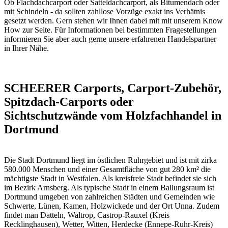
Ob Flachdachcarport oder Satteldachcarport, als Bitumendach oder
mit Schindeln - da sollten zahllose Vorzüge exakt ins Verhätnis
gesetzt werden. Gern stehen wir Ihnen dabei mit mit unserem Know
How zur Seite. Für Informationen bei bestimmten Fragestellungen
informieren Sie aber auch gerne unsere erfahrenen
Handelspartner
in Ihrer Nähe
.
SCHEERER Carports, Carport-Zubehör,
Spitzdach-Carports oder
Sichtschutzwände vom Holzfachhandel in
Dortmund
Die Stadt Dortmund liegt im östlichen Ruhrgebiet und ist mit zirka
580.000 Menschen und einer Gesamtfläche von gut 280 km² die
mächtigste Stadt in Westfalen. Als kreisfreie Stadt befindet sie sich
im Bezirk Arnsberg. Als typische Stadt in einem Ballungsraum ist
Dortmund umgeben von zahlreichen Städten und Gemeinden wie
Schwerte, Lünen, Kamen, Holzwickede und der Ort Unna. Zudem
findet man Datteln, Waltrop, Castrop-Rauxel (Kreis
Recklinghausen), Wetter, Witten, Herdecke (Ennepe-Ruhr-Kreis)