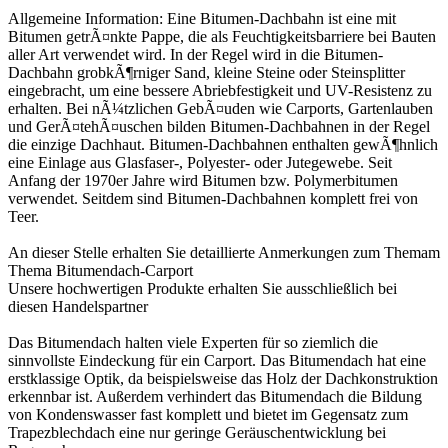
Allgemeine Information: Eine Bitumen-Dachbahn ist eine mit
Bitumen getrÃ¤nkte Pappe, die als Feuchtigkeitsbarriere bei Bauten
aller Art verwendet wird. In der Regel wird in die Bitumen-
Dachbahn grobkÃ¶rniger Sand, kleine Steine oder Steinsplitter
eingebracht, um eine bessere Abriebfestigkeit und UV-Resistenz zu
erhalten. Bei nÃ¼tzlichen GebÃ¤uden wie Carports, Gartenlauben
und GerÃ¤tehÃ¤uschen bilden Bitumen-Dachbahnen in der Regel
die einzige Dachhaut. Bitumen-Dachbahnen enthalten gewÃ¶hnlich
eine Einlage aus Glasfaser-, Polyester- oder Jutegewebe. Seit
Anfang der 1970er Jahre wird Bitumen bzw. Polymerbitumen
verwendet. Seitdem sind Bitumen-Dachbahnen komplett frei von
Teer.
An dieser Stelle erhalten Sie detaillierte Anmerkungen zum Themam
Thema
Bitumendach-Carport
Unsere hochwertigen Produkte erhalten Sie ausschließlich bei
diesen
Handelspartner
Das Bitumendach halten viele Experten für so ziemlich die
sinnvollste Eindeckung für ein Carport. Das Bitumendach hat eine
erstklassige Optik, da beispielsweise das Holz der Dachkonstruktion
erkennbar ist. Außerdem verhindert das Bitumendach die Bildung
von Kondenswasser fast komplett und bietet im Gegensatz zum
Trapezblechdach eine nur geringe Geräuschentwicklung bei