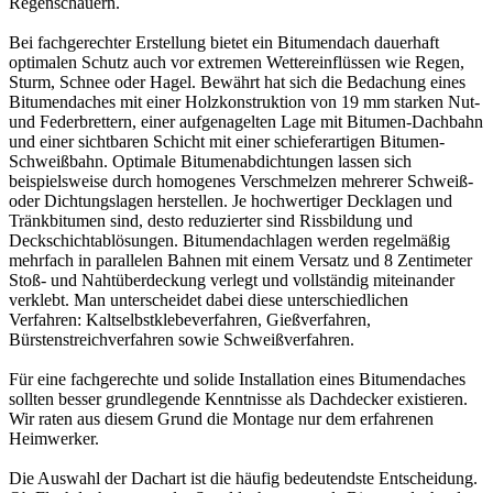
Regenschauern.
Bei fachgerechter Erstellung bietet ein Bitumendach dauerhaft
optimalen Schutz auch vor extremen Wettereinflüssen wie Regen,
Sturm, Schnee oder Hagel. Bewährt hat sich die Bedachung eines
Bitumendaches mit einer Holzkonstruktion von 19 mm starken Nut-
und Federbrettern, einer aufgenagelten Lage mit Bitumen-Dachbahn
und einer sichtbaren Schicht mit einer schieferartigen Bitumen-
Schweißbahn. Optimale Bitumenabdichtungen lassen sich
beispielsweise durch homogenes Verschmelzen mehrerer Schweiß-
oder Dichtungslagen herstellen. Je hochwertiger Decklagen und
Tränkbitumen sind, desto reduzierter sind Rissbildung und
Deckschichtablösungen. Bitumendachlagen werden regelmäßig
mehrfach in parallelen Bahnen mit einem Versatz und 8 Zentimeter
Stoß- und Nahtüberdeckung verlegt und vollständig miteinander
verklebt. Man unterscheidet dabei diese unterschiedlichen
Verfahren: Kaltselbstklebeverfahren, Gießverfahren,
Bürstenstreichverfahren sowie Schweißverfahren.
Für eine fachgerechte und solide Installation eines Bitumendaches
sollten besser grundlegende Kenntnisse als Dachdecker existieren.
Wir raten aus diesem Grund die Montage nur dem erfahrenen
Heimwerker.
Die Auswahl der Dachart ist die häufig bedeutendste Entscheidung.