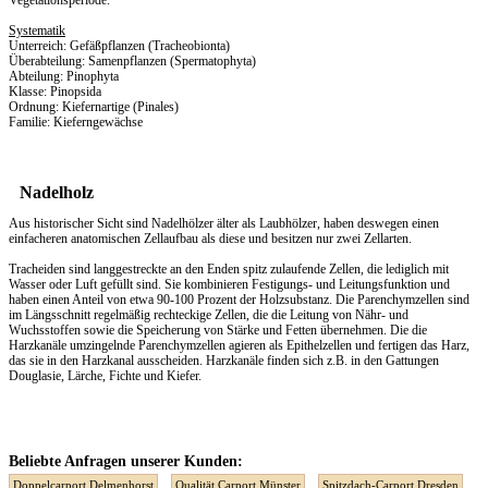
Systematik
Unterreich: Gefäßpflanzen (Tracheobionta)
Überabteilung: Samenpflanzen (Spermatophyta)
Abteilung: Pinophyta
Klasse: Pinopsida
Ordnung: Kiefernartige (Pinales)
Familie: Kieferngewächse
Nadelholz
Aus historischer Sicht sind Nadelhölzer älter als Laubhölzer, haben deswegen einen
einfacheren anatomischen Zellaufbau als diese und besitzen nur zwei Zellarten.
Tracheiden sind langgestreckte an den Enden spitz zulaufende Zellen, die lediglich mit
Wasser oder Luft gefüllt sind. Sie kombinieren Festigungs- und Leitungsfunktion und
haben einen Anteil von etwa 90-100 Prozent der Holzsubstanz. Die Parenchymzellen sind
im Längsschnitt regelmäßig rechteckige Zellen, die die Leitung von Nähr- und
Wuchsstoffen sowie die Speicherung von Stärke und Fetten übernehmen. Die die
Harzkanäle umzingelnde Parenchymzellen agieren als Epithelzellen und fertigen das Harz,
das sie in den Harzkanal ausscheiden. Harzkanäle finden sich z.B. in den Gattungen
Douglasie, Lärche, Fichte und Kiefer.
Beliebte Anfragen unserer Kunden:
Doppelcarport Delmenhorst
Qualität Carport Münster
Spitzdach-Carport Dresden