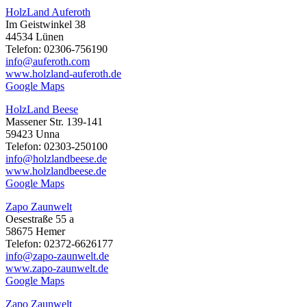
HolzLand Auferoth
Im Geistwinkel 38
44534 Lünen
Telefon: 02306-756190
info@auferoth.com
www.holzland-auferoth.de
Google Maps
HolzLand Beese
Massener Str. 139-141
59423 Unna
Telefon: 02303-250100
info@holzlandbeese.de
www.holzlandbeese.de
Google Maps
Zapo Zaunwelt
Oesestraße 55 a
58675 Hemer
Telefon: 02372-6626177
info@zapo-zaunwelt.de
www.zapo-zaunwelt.de
Google Maps
Zapo Zaunwelt